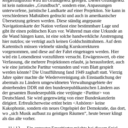
Regierungsform wird im Grundgesetz geregelt. Dieses Grundgesetz
ist kein nationales „Grundbuch“, sondern eine, Anpassungen
unterworfene, juristische Landkarte auf einer Projektion. Sie kann in
verschiedenen Maßstäben gedruckt und auch in amerikanischer
Übersetzung gelesen werden. Diese ständig angepasste
Navigationskarte der Nation verfasst eine bestimmbare Lage und
gibt ihr einen politischen Kurs vor. Während man eine Urkunde an
die Wand hängen kann, ist eine solche handwerkliche Anstrengung
hier nutzlos; sie verträgt auch keinen Goldschnittrahmen. Auf dem
Kartentisch müssen vielmehr ständig Kurskorrekturen
vorgenommen, und diese auf der Fahrt eingetragen werden. Hier
wird ein Lotsendienst vorzuführen versucht. Erwägenswert, ob eine
Verfassung, die mehrere Projektionen erlaubt, ja herausfordert, auch
wie eine juristische Partitur verstanden und vom Blatt gespielt
werden könnte? Die Uraufführung fand 1949 zaghaft statt. Vierzig
Jahre später machte die Wiedervereinigung als Einstaatlichung der
abermals zu Ländern umgewidmeten Verwaltungsgebiete der
absterbenden DDR mit den bundesrepublikanischen Ländern aus
der gesamten Bundesrepublik eine verjüngte <Partitur> von
Deutschland. Sie wird gegenwärtig von einer Bundeskanzlerin
dirigiert. Erfreulicherweise ertönt beim <Anhören> keine
Kakophonie, sondern ein neues Orgelspiel der Demokratie, das dort,
wo „sich Musik aufbaut zu geistigen Räumen“, heute besser klingt
als das alte vorher.