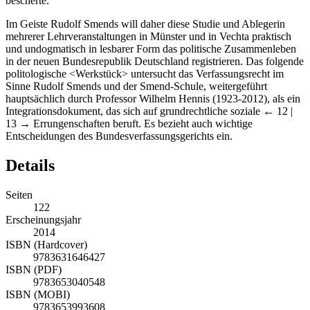
bescherte.
Im Geiste Rudolf Smends will daher diese Studie und Ablegerin
mehrerer Lehrveranstaltungen in Münster und in Vechta praktisch
und undogmatisch in lesbarer Form das politische Zusammenleben
in der neuen Bundesrepublik Deutschland registrieren. Das folgende
politologische <Werkstück> untersucht das Verfassungsrecht im
Sinne Rudolf Smends und der Smend-Schule, weitergeführt
hauptsächlich durch Professor Wilhelm Hennis (1923-2012), als ein
Integrationsdokument, das sich auf grundrechtliche soziale
← 12 |
13 →
Errungenschaften beruft. Es bezieht auch wichtige
Entscheidungen des Bundesverfassungsgerichts ein.
Details
Seiten
122
Erscheinungsjahr
2014
ISBN (Hardcover)
9783631646427
ISBN (PDF)
9783653040548
ISBN (MOBI)
9783653993608