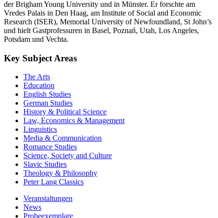
der Brigham Young University und in Münster. Er forschte am
Vredes Palais in Den Haag, am Institute of Social and Economic
Research (ISER), Memorial University of Newfoundland, St John’s
und hielt Gastprofessuren in Basel, Poznań, Utah, Los Angeles,
Potsdam und Vechta.
Key Subject Areas
The Arts
Education
English Studies
German Studies
History & Political Science
Law, Economics & Management
Linguistics
Media & Communication
Romance Studies
Science, Society and Culture
Slavic Studies
Theology & Philosophy
Peter Lang Classics
Veranstaltungen
News
Probeexemplare