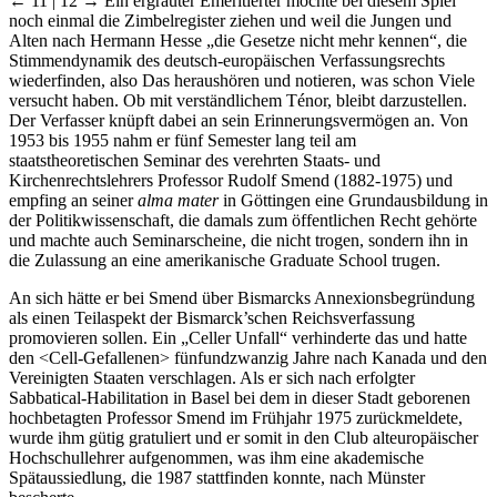
← 11 | 12 →
Ein ergrauter Emeritierter möchte bei diesem Spiel
noch einmal die Zimbelregister ziehen und weil die Jungen und
Alten nach Hermann Hesse „die Gesetze nicht mehr kennen“, die
Stimmendynamik des deutsch-europäischen Verfassungsrechts
wiederfinden, also Das heraushören und notieren, was schon Viele
versucht haben. Ob mit verständlichem Ténor, bleibt darzustellen.
Der Verfasser knüpft dabei an sein Erinnerungsvermögen an. Von
1953 bis 1955 nahm er fünf Semester lang teil am
staatstheoretischen Seminar des verehrten Staats- und
Kirchenrechtslehrers Professor Rudolf Smend (1882-1975) und
empfing an seiner
alma mater
in Göttingen eine Grundausbildung in
der Politikwissenschaft, die damals zum öffentlichen Recht gehörte
und machte auch Seminarscheine, die nicht trogen, sondern ihn in
die Zulassung an eine amerikanische Graduate School trugen.
An sich hätte er bei Smend über Bismarcks Annexionsbegründung
als einen Teilaspekt der Bismarck’schen Reichsverfassung
promovieren sollen. Ein „Celler Unfall“ verhinderte das und hatte
den <Cell-Gefallenen> fünfundzwanzig Jahre nach Kanada und den
Vereinigten Staaten verschlagen. Als er sich nach erfolgter
Sabbatical-Habilitation in Basel bei dem in dieser Stadt geborenen
hochbetagten Professor Smend im Frühjahr 1975 zurückmeldete,
wurde ihm gütig gratuliert und er somit in den Club alteuropäischer
Hochschullehrer aufgenommen, was ihm eine akademische
Spätaussiedlung, die 1987 stattfinden konnte, nach Münster