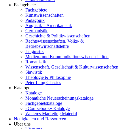
Fachgebiete
Fachgebiete
Kunstwissenschaften
Pädagogik
Anglistik – Amerikanistik
Germanistik
Geschichte & Politikwissenschaften
Rechtswissenschaften, Volks- &
Betriebswirtschaftslehre
Linguistik
Medien- und Kommunikationswissenschaften
Romanistik
Wissenschaft, Gesellschaft & Kulturwissenschaften
Slawistik
Theologie & Philosophie
Peter Lang Classics
Kataloge
Kataloge
Monatliche Neuerscheinungskataloge
Fachgebietskataloge
«Coursebook» Kataloge
Weiteres Marketing Material
Neuigkeiten und Ressourcen
Über uns