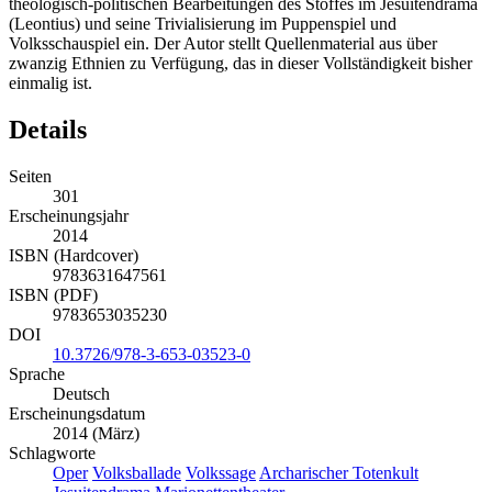
theologisch-politischen Bearbeitungen des Stoffes im Jesuitendrama
(Leontius) und seine Trivialisierung im Puppenspiel und
Volksschauspiel ein. Der Autor stellt Quellenmaterial aus über
zwanzig Ethnien zu Verfügung, das in dieser Vollständigkeit bisher
einmalig ist.
Details
Seiten
301
Erscheinungsjahr
2014
ISBN (Hardcover)
9783631647561
ISBN (PDF)
9783653035230
DOI
10.3726/978-3-653-03523-0
Sprache
Deutsch
Erscheinungsdatum
2014 (März)
Schlagworte
Oper
Volksballade
Volkssage
Archarischer Totenkult