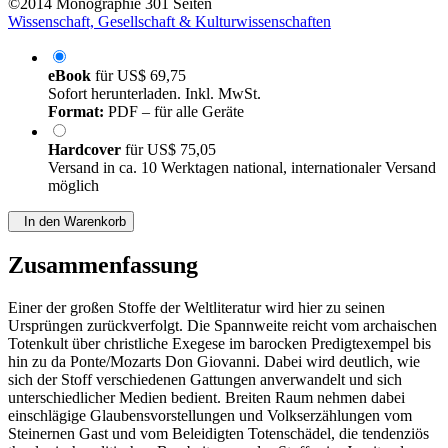
©2014
Monographie
301 Seiten
Wissenschaft, Gesellschaft & Kulturwissenschaften
eBook
für
US$ 69,75
Sofort herunterladen. Inkl. MwSt.
Format:
PDF – für alle Geräte
Hardcover
für
US$ 75,05
Versand in ca. 10 Werktagen national, internationaler Versand
möglich
In den Warenkorb
Zusammenfassung
Einer der großen Stoffe der Weltliteratur wird hier zu seinen
Ursprüngen zurückverfolgt. Die Spannweite reicht vom archaischen
Totenkult über christliche Exegese im barocken Predigtexempel bis
hin zu da Ponte/Mozarts Don Giovanni. Dabei wird deutlich, wie
sich der Stoff verschiedenen Gattungen anverwandelt und sich
unterschiedlicher Medien bedient. Breiten Raum nehmen dabei
einschlägige Glaubensvorstellungen und Volkserzählungen vom
Steinernen Gast und vom Beleidigten Totenschädel, die tendenziös