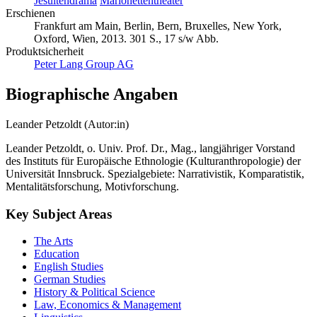
Jesuitendrama
Marionettentheater
Erschienen
Frankfurt am Main, Berlin, Bern, Bruxelles, New York,
Oxford, Wien, 2013. 301 S., 17 s/w Abb.
Produktsicherheit
Peter Lang Group AG
Biographische Angaben
Leander Petzoldt (Autor:in)
Leander Petzoldt, o. Univ. Prof. Dr., Mag., langjähriger Vorstand
des Instituts für Europäische Ethnologie (Kulturanthropologie) der
Universität Innsbruck. Spezialgebiete: Narrativistik, Komparatistik,
Mentalitätsforschung, Motivforschung.
Key Subject Areas
The Arts
Education
English Studies
German Studies
History & Political Science
Law, Economics & Management