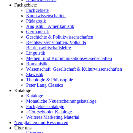
Fachgebiete
Fachgebiete
Kunstwissenschaften
Pädagogik
Anglistik – Amerikanistik
Germanistik
Geschichte & Politikwissenschaften
Rechtswissenschaften, Volks- &
Betriebswirtschaftslehre
Linguistik
Medien- und Kommunikationswissenschaften
Romanistik
Wissenschaft, Gesellschaft & Kulturwissenschaften
Slawistik
Theologie & Philosophie
Peter Lang Classics
Kataloge
Kataloge
Monatliche Neuerscheinungskataloge
Fachgebietskataloge
«Coursebook» Kataloge
Weiteres Marketing Material
Neuigkeiten und Ressourcen
Über uns