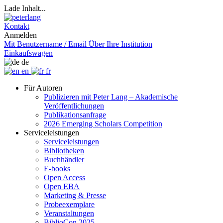
Lade Inhalt...
Kontakt
Anmelden
Mit Benutzername / Email
Über Ihre Institution
Einkaufswagen
de
en
fr
Für Autoren
Publizieren mit Peter Lang – Akademische
Veröffentlichungen
Publikationsanfrage
2026 Emerging Scholars Competition
Serviceleistungen
Serviceleistungen
Bibliotheken
Buchhändler
E-books
Open Access
Open EBA
Marketing & Presse
Probeexemplare
Veranstaltungen
BiblioCon 2025