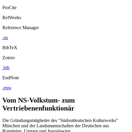
ProCite
RefWorks
Reference Manager
.ris
BibTeX
Zotero
.bib
EndNote
.enw
Vom NS-Volkstum- zum
Vertriebenenfunktionär
Die Gründungsmitglieder des "Südostdeutschen Kulturwerks"
München und der Landsmannschaften der Deutschen aus
Rumänien, Ungarn und Jugoslawien