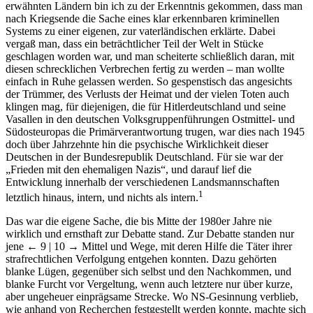
erwähnten Ländern bin ich zu der Erkenntnis gekommen, dass man
nach Kriegsende die Sache eines klar erkennbaren kriminellen
Systems zu einer eigenen, zur vaterländischen erklärte. Dabei
vergaß man, dass ein beträchtlicher Teil der Welt in Stücke
geschlagen worden war, und man scheiterte schließlich daran, mit
diesen schrecklichen Verbrechen fertig zu werden – man wollte
einfach in Ruhe gelassen werden. So gespenstisch das angesichts
der Trümmer, des Verlusts der Heimat und der vielen Toten auch
klingen mag, für diejenigen, die für Hitlerdeutschland und seine
Vasallen in den deutschen Volksgruppenführungen Ostmittel- und
Südosteuropas die Primärverantwortung trugen, war dies nach 1945
doch über Jahrzehnte hin die psychische Wirklichkeit dieser
Deutschen in der Bundesrepublik Deutschland. Für sie war der
„Frieden mit den ehemaligen Nazis“, und darauf lief die
Entwicklung innerhalb der verschiedenen Landsmannschaften
1
letztlich hinaus, intern, und nichts als intern.
Das war die eigene Sache, die bis Mitte der 1980er Jahre nie
wirklich und ernsthaft zur Debatte stand. Zur Debatte standen nur
jene
← 9 | 10 →
Mittel und Wege, mit deren Hilfe die Täter ihrer
strafrechtlichen Verfolgung entgehen konnten. Dazu gehörten
blanke Lügen, gegenüber sich selbst und den Nachkommen, und
blanke Furcht vor Vergeltung, wenn auch letztere nur über kurze,
aber ungeheuer einprägsame Strecke. Wo NS-Gesinnung verblieb,
wie anhand von Recherchen festgestellt werden konnte, machte sich