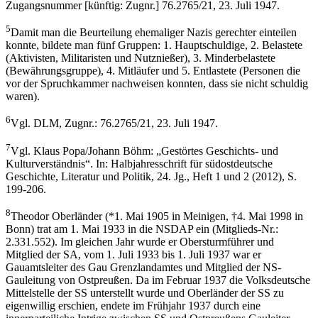
Zugangsnummer [künftig: Zugnr.] 76.2765/21, 23. Juli 1947.
5
Damit man die Beurteilung ehemaliger Nazis gerechter einteilen
konnte, bildete man fünf Gruppen: 1. Hauptschuldige, 2. Belastete
(Aktivisten, Militaristen und Nutznießer), 3. Minderbelastete
(Bewährungsgruppe), 4. Mitläufer und 5. Entlastete (Personen die
vor der Spruchkammer nachweisen konnten, dass sie nicht schuldig
waren).
6
Vgl. DLM, Zugnr.: 76.2765/21, 23. Juli 1947.
7
Vgl. Klaus Popa/Johann Böhm: „Gestörtes Geschichts- und
Kulturverständnis“. In: Halbjahresschrift für südostdeutsche
Geschichte, Literatur und Politik, 24. Jg., Heft 1 und 2 (2012), S.
199-206.
8
Theodor Oberländer (*1. Mai 1905 in Meinigen, †4. Mai 1998 in
Bonn) trat am 1. Mai 1933 in die NSDAP ein (Mitglieds-Nr.:
2.331.552). Im gleichen Jahr wurde er Obersturmführer und
Mitglied der SA, vom 1. Juli 1933 bis 1. Juli 1937 war er
Gauamtsleiter des Gau Grenzlandamtes und Mitglied der NS-
Gauleitung von Ostpreußen. Da im Februar 1937 die Volksdeutsche
Mittelstelle der SS unterstellt wurde und Oberländer der SS zu
eigenwillig erschien, endete im Frühjahr 1937 durch eine