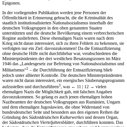
Epigonen.
In der vorliegenden Publikation werden jene Personen der
Öffentlichkeit in Erinnerung gebracht, die die Kriminalität des
staatlich institutionalisierten Nationalsozialismus innerhalb der
deutschen Volksgruppen in den oben genannten Staaten
unterstützten und die deutsche Bevölkerung einem verbrecherischen
Regime auslieferten. Diese ehemaligen Nazis waren nach dem
Krieg nicht daran interessiert, sich zu ihren Fehlern zu bekennen, sie
verfolgten nur ein Ziel: davonzukommen! Da die Entnazifizierung
ohne deutsche Hilfe nicht durchführbar war, verabschiedeten die
Ministerpräsidenten der drei westlichen Besatzungszonen im März
1946 das „Landesgesetz zur Befreiung von Nationalsozialismus und
2
Militarismus“
– die Durchführung der Entnazifizierung blieb
jedoch unter alliierter Kontrolle. Die deutschen Ministerpräsidenten
waren nicht daran interessiert, ein energisches Säuberungsprogramm
3
aufzustellen und durchzuführen
, was
← 11 | 12 →
vielen
ehemaligen Nazis die Möglichkeit gab, mit falschen Angaben
davonzukommen. So gelang es auch jenen ehemaligen hohen
Nazibeamten der deutschen Volksgruppen aus Rumänien, Ungarn
und dem ehemaligen Jugoslawien, die ohne Widerstand von
bundesdeutscher Seite und besonders aus den eigenen Reihen die
Gründung des
Südostdeutschen Kulturwerkes
und dessen Organ,
der
Südostdeutschen Vierteljahresblätter
, durchführen konnten. Das