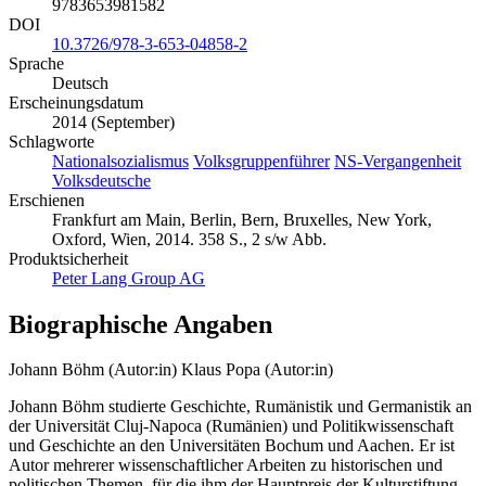
9783653981582
DOI
10.3726/978-3-653-04858-2
Sprache
Deutsch
Erscheinungsdatum
2014 (September)
Schlagworte
Nationalsozialismus
Volksgruppenführer
NS-Vergangenheit
Volksdeutsche
Erschienen
Frankfurt am Main, Berlin, Bern, Bruxelles, New York,
Oxford, Wien, 2014. 358 S., 2 s/w Abb.
Produktsicherheit
Peter Lang Group AG
Biographische Angaben
Johann Böhm (Autor:in)
Klaus Popa (Autor:in)
Johann Böhm studierte Geschichte, Rumänistik und Germanistik an
der Universität Cluj-Napoca (Rumänien) und Politikwissenschaft
und Geschichte an den Universitäten Bochum und Aachen. Er ist
Autor mehrerer wissenschaftlicher Arbeiten zu historischen und
politischen Themen, für die ihm der Hauptpreis der Kulturstiftung