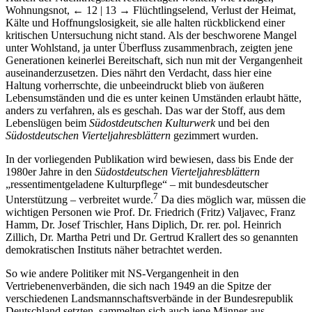
Wohnungsnot,
← 12 | 13 →
Flüchtlingselend, Verlust der Heimat,
Kälte und Hoffnungslosigkeit, sie alle halten rückblickend einer
kritischen Untersuchung nicht stand. Als der beschworene Mangel
unter Wohlstand, ja unter Überfluss zusammenbrach, zeigten jene
Generationen keinerlei Bereitschaft, sich nun mit der Vergangenheit
auseinanderzusetzen. Dies nährt den Verdacht, dass hier eine
Haltung vorherrschte, die unbeeindruckt blieb von äußeren
Lebensumständen und die es unter keinen Umständen erlaubt hätte,
anders zu verfahren, als es geschah. Das war der Stoff, aus dem
Lebenslügen beim
Südostdeutschen Kulturwerk
und bei den
Südostdeutschen Vierteljahresblättern
gezimmert wurden.
In der vorliegenden Publikation wird bewiesen, dass bis Ende der
1980er Jahre in den
Südostdeutschen Vierteljahresblättern
„ressentimentgeladene Kulturpflege“ – mit bundesdeutscher
7
Unterstützung – verbreitet wurde.
Da dies möglich war, müssen die
wichtigen Personen wie Prof. Dr. Friedrich (Fritz) Valjavec, Franz
Hamm, Dr. Josef Trischler, Hans Diplich, Dr. rer. pol. Heinrich
Zillich, Dr. Martha Petri und Dr. Gertrud Krallert des so genannten
demokratischen Instituts näher betrachtet werden.
So wie andere Politiker mit NS-Vergangenheit in den
Vertriebenenverbänden, die sich nach 1949 an die Spitze der
verschiedenen Landsmannschaftsverbände in der Bundesrepublik
Deutschland setzten, sammelten sich auch jene Männer aus