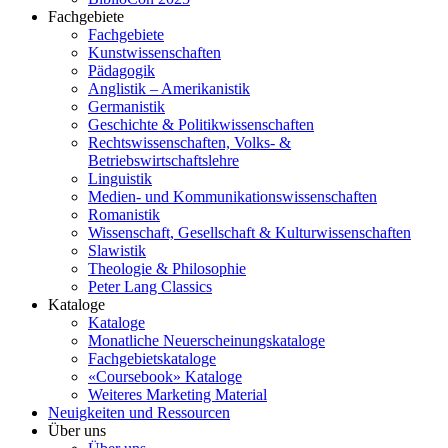
Fachgebiete
Fachgebiete
Kunstwissenschaften
Pädagogik
Anglistik – Amerikanistik
Germanistik
Geschichte & Politikwissenschaften
Rechtswissenschaften, Volks- &
Betriebswirtschaftslehre
Linguistik
Medien- und Kommunikationswissenschaften
Romanistik
Wissenschaft, Gesellschaft & Kulturwissenschaften
Slawistik
Theologie & Philosophie
Peter Lang Classics
Kataloge
Kataloge
Monatliche Neuerscheinungskataloge
Fachgebietskataloge
«Coursebook» Kataloge
Weiteres Marketing Material
Neuigkeiten und Ressourcen
Über uns