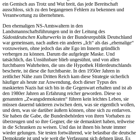
ein Gemisch aus Trotz und Wut breit, das jede Bereitschaft
ausschloss, sich zu den begangenen Fehlern zu bekennen und
Verantwortung zu übernehmen.
Den ehemaligen NS-Amtswaltern in den
Landsmannschaftsführungen und in der Leitung des
Südostdeutschen Kulturwerks
in der Bundesrepublik Deutschland
war gemeinsam, nach außen ein anderes „Ich“ als das „ehemalige“
vorzuweisen, ohne jedoch das alte Ego im Innern gründlich
verbergen zu können. Darum die aufgelegte Maske. Und
tatsächlich, das Unsühnbare blieb ungesühnt, und von allen
furchtbaren Wahrheiten, die uns die Hypothek Hitlerdeutschlands
bescherte, ist diese die furchtbarste. In den 1950er Jahren in
zeitlicher Nähe zum Dritten Reich kam diese Strategie sicherlich
häufiger als heute zur Anwendung, doch dieser Typus des
maskierten Nazis hat sich bis in die Gegenwart erhalten und ist ab
den 1980er Jahren an Erfahrung reicher geworden. Diese so
genannten „Zwangsdemokraten“ führen kein leichtes Leben, sie
müssen dauernd taktieren zwischen dem, was sie eigentlich wollen,
und dem, was sie darüber äußern können, ohne sich zu entlarven.
Sie haben die Gabe, die Bundesbehörden von ihren Vorhaben zu
überzeugen und so ihre Gegner, die sie demaskiert haben, teilweise
in die Schranken zu weisen. Und das ist ihnen bis heute immer
wieder gelungen. Sie testen fortwährend, wie belastbar die deutsche
Demokratie ist und wie weit die Verfassung sich dehnen lässt. Es