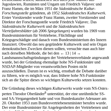
Jugoslawien, Rumänien und Ungarn um Friedrich Valjavec und
Franz Hamm, die im März 1951 die
Südostdeutsche Kultur-
Forschungsstelle
gründeten, ab 1952
Südostdeutsches Kulturwerk
.
Erster Vorsitzender wurde Franz Hamm, zweiter Vorsitzender und
Direktor der Forschungsstelle wurde Friedrich Valjavec. Das
Südostdeutsche Kulturwerk
und die
Südostdeutschen
Vierteljahresblätter
(ab 2006
Spiegelungen
) wurden bis 1969 vom
Bundesministerium für Vertriebene, Flüchtlinge und
Kriegsgeschädigte und danach vom Bundesministerium des Innern
finanziert. Obwohl das neu gegründete Kulturwerk und sein Organ
demokratischen Zwecken dienen sollten, versuchte man auch hier
nach derselben Methode, die bei den
← 13 | 14 →
Landsmannschaftsgründungen der Vertriebenenverbände angewandt
wurde, bei der Gründung ehemalige hohe NS-Funktionäre und
NSDAP-Mitglieder von verantwortlichen Posten nicht
auszuschließen. Darum ist es wichtig, ernsthaft die Debatte darüber
zu führen, wie es möglich war, dass frühere hohe NS-Funktionäre
sich an die Spitze dieses so wichtigen Kulturwerks setzen konnten.
Die Gründung dieses wichtigen
Kulturwerks
wurde vom NS-Ostex-
8
perten Theodor Oberländer
unterstützt, der eine unrühmliche SS-
und SA-Vergangenheit hatte und von Bundeskanzler Adenauer am
20. Oktober 1953 zum Bundesvertriebenenminister berufen wurde.
Der erste Bundesminister für Angelegenheiten der Vertriebenen und