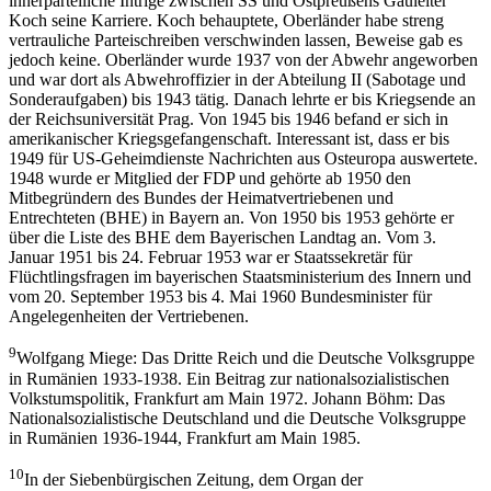
innerparteiliche Intrige zwischen SS und Ostpreußens Gauleiter
Koch seine Karriere. Koch behauptete, Oberländer habe streng
vertrauliche Parteischreiben verschwinden lassen, Beweise gab es
jedoch keine. Oberländer wurde 1937 von der Abwehr angeworben
und war dort als Abwehroffizier in der Abteilung II (Sabotage und
Sonderaufgaben) bis 1943 tätig. Danach lehrte er bis Kriegsende an
der Reichsuniversität Prag. Von 1945 bis 1946 befand er sich in
amerikanischer Kriegsgefangenschaft. Interessant ist, dass er bis
1949 für US-Geheimdienste Nachrichten aus Osteuropa auswertete.
1948 wurde er Mitglied der FDP und gehörte ab 1950 den
Mitbegründern des Bundes der Heimatvertriebenen und
Entrechteten (BHE) in Bayern an. Von 1950 bis 1953 gehörte er
über die Liste des BHE dem Bayerischen Landtag an. Vom 3.
Januar 1951 bis 24. Februar 1953 war er Staatssekretär für
Flüchtlingsfragen im bayerischen Staatsministerium des Innern und
vom 20. September 1953 bis 4. Mai 1960 Bundesminister für
Angelegenheiten der Vertriebenen.
9
Wolfgang Miege: Das Dritte Reich und die Deutsche Volksgruppe
in Rumänien 1933-1938. Ein Beitrag zur nationalsozialistischen
Volkstumspolitik, Frankfurt am Main 1972. Johann Böhm: Das
Nationalsozialistische Deutschland und die Deutsche Volksgruppe
in Rumänien 1936-1944, Frankfurt am Main 1985.
10
In der Siebenbürgischen Zeitung, dem Organ der