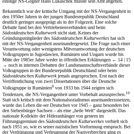
einstige NS-Gegner Hans Lukaschek musste sein Amt abgeben.
Bekanntlich war der kritische Umgang mit der NS-Vergangenheit in
den 1950er Jahren in der jungen Bundesrepublik Deutschland
deutlich geringer ausgeprägt als in der Folgezeit. Eine solche
Debatte fand bei den Vertriebenenverbänden und beim
Südostdeutschen Kulturwerk
nicht statt. Keines der
Gründungsmitglieder des
Südostdeutschen Kulturwerkes
hat sich
mit der NS-Vergangenheit auseinandergesetzt. Die Frage nach einer
Verantwortung oder wenigstens Mitverantwortung der deutschen
Volksgruppen in Jugoslawien, Rumänien und Ungarn wurde bis
Mitte der 1985er Jahre weder in öffentlichen Erklärungen
← 14 | 15
→
noch in internen Debatten der Landsmannschaftsverbände dieser
Volksgruppen in der Bundesrepublik Deutschland oder beim
Südostdeutschen Kulturwerk
jemals angesprochen. Erst nach der
Veröffentlichung von zwei Dissertationen über die Deutsche
9
Volksgruppe in Rumänien
von 1933 bis 1944 zeigten sich
10
Tendenzen, die NS-Vergangenheit unter Vorbehalt anzusprechen.
Statt sich kritisch mit dem Nationalsozialismus auseinanderzusetzen,
wurde das Leben die-ser Deutschen vor 1945 – ganz besonders bei
den Siebenbürger Sachsen – als eine „heile Welt“ dargestellt. Das
nationale Kollektiv der Hitleranhänger von gestern im
Führungsgremium des
Südostdeutschen Kulturwerkes
verhielt sich
nach 1951 so, wie es seiner nazistischen Vorformung entsprach. Bei
der Verdrängung und Verleugnung der Naziverbrechen ging es