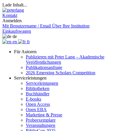
Lade Inhalt...
Kontakt
Anmelden
Mit Benutzername / Email
Über Ihre Institution
Einkaufswagen
de
en
fr
Für Autoren
Publizieren mit Peter Lang – Akademische
Veröffentlichungen
Publikationsanfrage
2026 Emerging Scholars Competition
Serviceleistungen
Serviceleistungen
Bibliotheken
Buchhändler
E-books
Open Access
Open EBA
Marketing & Presse
Probeexemplare
Veranstaltungen
BiblioCon 2025