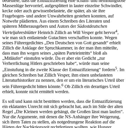
bedeutete, dass die Entnazifizierung eine scham- und hemmungslose
Massenlüge hervorrief, aufgesplittert in lauter einzelne Schwindler,
kecke oder auch gewissenbelastete, die später, als sie ihre
Fragebogen- und andere Unwahrheiten gestehen konnten, auf
Notwehr plädierten. Aus einem Schreiben des Literaten und
späteren Mitherausgebers und Autors der
Südostdeutschen
4
Vierteljahresblätter
Heinrich Zillich an Will Vesper geht hervor
,
wie man sich entlastende Gutachten verschaffen konnte. Wegen
seines Führergedichtes „Den Deutschen von Gott gesandt“ erhielt
Zillich die Anklage der Spruchkammer, in der man ihm mitteilte,
dass man ihn wegen seines „späten Parteieintritts“ bloß als
„Mitläufer“ einstufen würde. Da er aber ein Gedicht „zur
Verherrlichung Hitlers geschrieben habe“, würde man seine
5
„Einstufung in die zweite Klasse der Entnazifizierung“ fordern
. Im
gleichen Schreiben bat Zillich Vesper, ihm einen unbelasteten
Literaturhistoriker zu nennen, den er um ein literarisches Urteil über
6
sein Führergedicht bitten könnte.
Ob Zillich ein derartiges Urteil
erhielt, konnte nicht ermittelt werden.
Es soll und kann nicht bestritten werden, dass die Entnazifizierung
ein eklatantes Unrecht mit sich gebracht hat, auch im Stile der alten
Regel „Die Kleinen werden gehängt, die Großen lässt man laufen“.
Nur die Argumente, mit denen die NS-Anhänger ihre Weigerung,
sich ihren Taten zu stellen, als notgedrungene Reaktion auf die
Härten der Nachkriegszeit rechtfertigen wollten, wie Hunger,