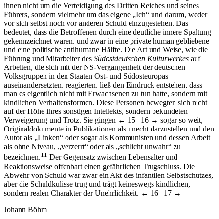
ihnen nicht um die Verteidigung des Dritten Reiches und seines
Führers, sondern vielmehr um das eigene „Ich“ und darum, weder
vor sich selbst noch vor anderen Schuld einzugestehen. Das
bedeutet, dass die Betroffenen durch eine deutliche innere Spaltung
gekennzeichnet waren, und zwar in eine private human gebliebene
und eine politische antihumane Hälfte. Die Art und Weise, wie die
Führung und Mitarbeiter des
Südostdeutschen Kulturwerkes
auf
Arbeiten, die sich mit der NS-Vergangenheit der deutschen
Volksgruppen in den Staaten Ost- und Südosteuropas
auseinandersetzten, reagierten, ließ den Eindruck entstehen, dass
man es eigentlich nicht mit Erwachsenen zu tun hatte, sondern mit
kindlichen Verhaltensformen. Diese Personen bewegten sich nicht
auf der Höhe ihres sonstigen Intellekts, sondern bekundeten
Verweigerung und Trotz. Sie gingen
← 15 | 16 →
sogar so weit,
Originaldokumente in Publikationen als unecht darzustellen und den
Autor als „Linken“ oder sogar als Kommunisten und dessen Arbeit
als ohne Niveau, „verzerrt“ oder als „schlicht unwahr“ zu
11
bezeichnen.
Der Gegensatz zwischen Lebensalter und
Reaktionsweise offenbart einen gefährlichen Trugschluss. Die
Abwehr von Schuld war zwar ein Akt des infantilen Selbstschutzes,
aber die Schuldkulisse trug und trägt keineswegs kindlichen,
sondern realen Charakter der Unehrlichkeit.
← 16 | 17 →
Johann Böhm