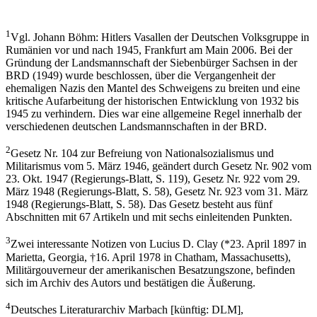
1
Vgl. Johann Böhm: Hitlers Vasallen der Deutschen Volksgruppe in
Rumänien vor und nach 1945, Frankfurt am Main 2006. Bei der
Gründung der Landsmannschaft der Siebenbürger Sachsen in der
BRD (1949) wurde beschlossen, über die Vergangenheit der
ehemaligen Nazis den Mantel des Schweigens zu breiten und eine
kritische Aufarbeitung der historischen Entwicklung von 1932 bis
1945 zu verhindern. Dies war eine allgemeine Regel innerhalb der
verschiedenen deutschen Landsmannschaften in der BRD.
2
Gesetz Nr. 104 zur Befreiung von Nationalsozialismus und
Militarismus vom 5. März 1946, geändert durch Gesetz Nr. 902 vom
23. Okt. 1947 (Regierungs-Blatt, S. 119), Gesetz Nr. 922 vom 29.
März 1948 (Regierungs-Blatt, S. 58), Gesetz Nr. 923 vom 31. März
1948 (Regierungs-Blatt, S. 58). Das Gesetz besteht aus fünf
Abschnitten mit 67 Artikeln und mit sechs einleitenden Punkten.
3
Zwei interessante Notizen von Lucius D. Clay (*23. April 1897 in
Marietta, Georgia, †16. April 1978 in Chatham, Massachusetts),
Militärgouverneur der amerikanischen Besatzungszone, befinden
sich im Archiv des Autors und bestätigen die Äußerung.
4
Deutsches Literaturarchiv Marbach [künftig: DLM],