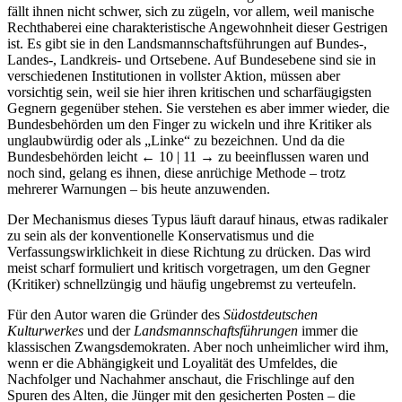
fällt ihnen nicht schwer, sich zu zügeln, vor allem, weil manische
Rechthaberei eine charakteristische Angewohnheit dieser Gestrigen
ist. Es gibt sie in den Landsmannschaftsführungen auf Bundes-,
Landes-, Landkreis- und Ortsebene. Auf Bundesebene sind sie in
verschiedenen Institutionen in vollster Aktion, müssen aber
vorsichtig sein, weil sie hier ihren kritischen und scharfäugigsten
Gegnern gegenüber stehen. Sie verstehen es aber immer wieder, die
Bundesbehörden um den Finger zu wickeln und ihre Kritiker als
unglaubwürdig oder als „Linke“ zu bezeichnen. Und da die
Bundesbehörden leicht
← 10 | 11 →
zu beeinflussen waren und
noch sind, gelang es ihnen, diese anrüchige Methode – trotz
mehrerer Warnungen – bis heute anzuwenden.
Der Mechanismus dieses Typus läuft darauf hinaus, etwas radikaler
zu sein als der konventionelle Konservatismus und die
Verfassungswirklichkeit in diese Richtung zu drücken. Das wird
meist scharf formuliert und kritisch vorgetragen, um den Gegner
(Kritiker) schnellzüngig und häufig ungebremst zu verteufeln.
Für den Autor waren die Gründer des
Südostdeutschen
Kulturwerkes
und der
Landsmannschaftsführungen
immer die
klassischen Zwangsdemokraten. Aber noch unheimlicher wird ihm,
wenn er die Abhängigkeit und Loyalität des Umfeldes, die
Nachfolger und Nachahmer anschaut, die Frischlinge auf den
Spuren des Alten, die Jünger mit den gesicherten Posten – die