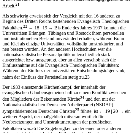
21
Arbeit.
Als schwierig erweist sich der Vergleich mit den 16 anderen zu
Beginn des Dritten Reichs bestehenden Evangelisch-Theologischen
22
Fakultäten.
← 18 | 19 →
Bis Ende des Jahres 1937 konnten die
Universitäten Erlangen, Tübingen und Rostock ihren personellen
und institutionellen Bestand unverändert erhalten, während Bonn
und Kiel als einzige Universitäten vollständig umstrukturiert und
neu besetzt wurden. An den anderen Hochschulen war die
nationalsozialistische Personalpolitik unterschiedlich stark
ausgerichtet bzw. ausgeprägt, aber an allen verschob sich die
Einflussnahme auf die Evangelisch-Theologischen Fakultäten:
Während der Einfluss der universitären Entscheidungsträger sank,
nahm der Einfluss der Parteistellen stetig zu.
23
Der 1933 einsetzende Kirchenkampf, der innerhalb der
evangelischen Glaubensgemeinschaft zu einem Konflikt zwischen
24
den Mitgliedern der Bekennenden Kirche
und den mit der
Nationalsozialistischen Deutschen Arbeiterpartei (NSDAP)
25
sympathisierenden Deutschen Christen
führte, ist
← 19 | 20 →
ein
weiterer Aspekt, der maßgeblich mitverantwortlich für
Neubesetzungen und Umstrukturierungen der preußischen
Fakultäten war.
26
Die Zugehörigkeit zu der einen oder anderen