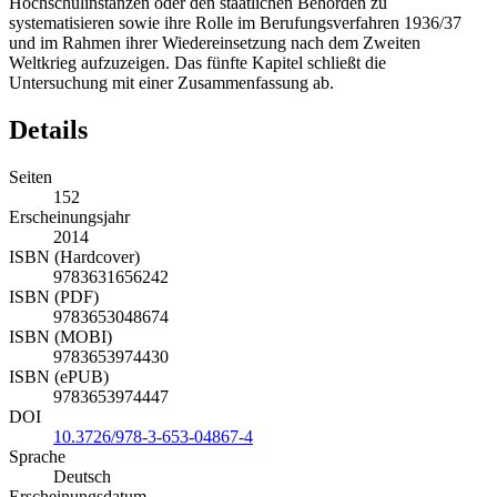
Hochschulinstanzen oder den staatlichen Behörden zu
systematisieren sowie ihre Rolle im Berufungsverfahren 1936/37
und im Rahmen ihrer Wiedereinsetzung nach dem Zweiten
Weltkrieg aufzuzeigen. Das fünfte Kapitel schließt die
Untersuchung mit einer Zusammenfassung ab.
Details
Seiten
152
Erscheinungsjahr
2014
ISBN (Hardcover)
9783631656242
ISBN (PDF)
9783653048674
ISBN (MOBI)
9783653974430
ISBN (ePUB)
9783653974447
DOI
10.3726/978-3-653-04867-4
Sprache
Deutsch
Erscheinungsdatum