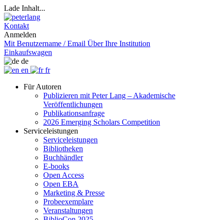
Lade Inhalt...
Kontakt
Anmelden
Mit Benutzername / Email
Über Ihre Institution
Einkaufswagen
de
en
fr
Für Autoren
Publizieren mit Peter Lang – Akademische
Veröffentlichungen
Publikationsanfrage
2026 Emerging Scholars Competition
Serviceleistungen
Serviceleistungen
Bibliotheken
Buchhändler
E-books
Open Access
Open EBA
Marketing & Presse
Probeexemplare
Veranstaltungen
BiblioCon 2025