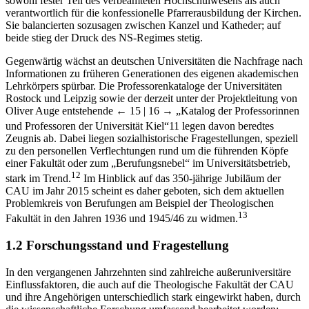
sowohl fester Teil des verbeamteten Hochschulwesens als auch
verantwortlich für die konfessionelle Pfarrerausbildung der Kirchen.
Sie balancierten sozusagen zwischen Kanzel und Katheder; auf
beide stieg der Druck des NS-Regimes stetig.
Gegenwärtig wächst an deutschen Universitäten die Nachfrage nach
Informationen zu früheren Generationen des eigenen akademischen
Lehrkörpers spürbar. Die Professorenkataloge der Universitäten
Rostock und Leipzig sowie der derzeit unter der Projektleitung von
Oliver Auge entstehende
← 15 | 16 →
„Katalog der Professorinnen
und Professoren der Universität Kiel“
11
legen davon beredtes
Zeugnis ab. Dabei liegen sozialhistorische Fragestellungen, speziell
zu den personellen Verflechtungen rund um die führenden Köpfe
einer Fakultät oder zum „Berufungsnebel“ im Universitätsbetrieb,
12
stark im Trend.
Im Hinblick auf das 350-jährige Jubiläum der
CAU im Jahr 2015 scheint es daher geboten, sich dem aktuellen
Problemkreis von Berufungen am Beispiel der Theologischen
13
Fakultät in den Jahren 1936 und 1945/46 zu widmen.
1.2 Forschungsstand und Fragestellung
In den vergangenen Jahrzehnten sind zahlreiche außeruniversitäre
Einflussfaktoren, die auch auf die Theologische Fakultät der CAU
und ihre Angehörigen unterschiedlich stark eingewirkt haben, durch