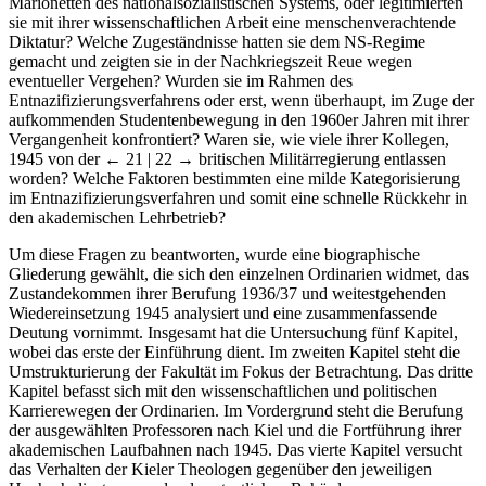
Marionetten des nationalsozialistischen Systems, oder legitimierten
sie mit ihrer wissenschaftlichen Arbeit eine menschenverachtende
Diktatur? Welche Zugeständnisse hatten sie dem NS-Regime
gemacht und zeigten sie in der Nachkriegszeit Reue wegen
eventueller Vergehen? Wurden sie im Rahmen des
Entnazifizierungsverfahrens oder erst, wenn überhaupt, im Zuge der
aufkommenden Studentenbewegung in den 1960er Jahren mit ihrer
Vergangenheit konfrontiert? Waren sie, wie viele ihrer Kollegen,
1945 von der
← 21 | 22 →
britischen Militärregierung entlassen
worden? Welche Faktoren bestimmten eine milde Kategorisierung
im Entnazifizierungsverfahren und somit eine schnelle Rückkehr in
den akademischen Lehrbetrieb?
Um diese Fragen zu beantworten, wurde eine biographische
Gliederung gewählt, die sich den einzelnen Ordinarien widmet, das
Zustandekommen ihrer Berufung 1936/37 und weitestgehenden
Wiedereinsetzung 1945 analysiert und eine zusammenfassende
Deutung vornimmt. Insgesamt hat die Untersuchung fünf Kapitel,
wobei das erste der Einführung dient. Im zweiten Kapitel steht die
Umstrukturierung der Fakultät im Fokus der Betrachtung. Das dritte
Kapitel befasst sich mit den wissenschaftlichen und politischen
Karrierewegen der Ordinarien. Im Vordergrund steht die Berufung
der ausgewählten Professoren nach Kiel und die Fortführung ihrer
akademischen Laufbahnen nach 1945. Das vierte Kapitel versucht
das Verhalten der Kieler Theologen gegenüber den jeweiligen