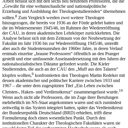
Arbeit befasst sich mit den sechs neu berufenen Professoren, die die
„Gewähr für eine weltanschauliche und nationalpolitische
Erziehung und Ausbildung der Theologiestudierenden“ übernehmen
8
sollten.
Zum Vergleich werden zwei weitere Theologen
hinzugezogen, die bereits vor 1936 an der Förde gelehrt hatten und
die im Wintersemester 1945/46, im Rahmen der Wiedereröffnung
der CAU, in deren akademischen Lehrkörper zurückkehrten. Die
Analyse befasst sich mit dem Zeitraum von der Neubesetzung der
Fakultät im Jahr 1936 bis zur Wiedereröffnung 1945/46, umreißt
aber auch die Studentenunruhen der 1960er Jahre, in deren Verlauf
erstmals einzelne „braune Professoren“ öffentlich an den Pranger
gestellt und eine umfassende Auseinandersetzung mit den Jahren der
nationalsozialistischen Diktatur gefordert wurde. Die Kieler
Studierenden, die auch an der CAU den „Muff aus den Talaren“
9
klopfen wollten,
konfrontierten den Theologen Martin Redeker mit
dessen akademischer und politischer Karriere zwischen 1933 und
1967 – die unter dem zugespitzten Titel „Ein Leben zwischen
10
Christen-, Haken- und Verdienstkreuz“ zusammengefasst wurde.
Wenn auch nicht alle Professoren, die im Zuge ihrer Berufungen
mehrheitlich im NS-Staat angekommen waren und sich zumindest
zeitweilig in das System integriert hatten, später das Verdienstkreuz
der Bundesrepublik Deutschland (BRD) erhielten, trifft diese
Formulierung doch einen wesentlichen Punkt. Durch den
institutionellen Charakter der Theologischen Fakultäten waren sie