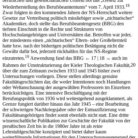
beruflichen und gesellschaftlichen Umfeld bot das „Gesetz zur
18
Wiederherstellung des Berufsbeamtentums“ vom 7. April 1933.
Zwar folgten in den kommenden Jahren der NS-Herrschaft weitere
Gesetze zur Vertreibung politisch missliebiger sowie „nichtarischer“
Akademiker, doch stellte das Berufsbeamtengesetz (BBG) den
tiefsten Einschnitt in die Rechte und Strukturen von
Hochschulangehörigen und Universitäten dar. Betroffen war jeder,
der mindestens einen „nichtarischen“ Eltern- oder Großelternteil
hatte bzw. nach der bisherigen politischen Betätigung nicht die
Gewähr dafür bot, jederzeit rückhaltlos für das NS-Regime
19
einzutreten.
Anwendung fand das BBG
← 17 | 18 →
auch im
Rahmen der Umstrukturierung der Kieler Theologischen Fakultät,
20
über die zum Zeitraum zwischen 1933 und 1945 bisher zwei
Untersuchungen vorliegen. Diese stellen allerdings genuine
Fakultätsgeschichten dar, die weder Intentionen noch Handlungen
oder Weltanschauung der ausgewählten Professoren im Einzelnen
berücksichtigen. Eine intensive Beschäftigung mit der
Berufungspolitik von 1936 wird weitestgehend ausgeklammert, als
Grenze fungiert darüber hinaus das Jahr 1945 – eine Bearbeitung
der schwierigen Nachkriegsjahre oder der Entnazifizierung von
Fakultätsangehörigen findet somit ebenfalls nicht statt. Eine dritte
wissenschaftliche Publikation zur Geschichte der Fakultät von der
preußischen Zeit bis in die 1980er Jahre ist als reine
Lehrstuhlgeschichte konzipiert und bietet daher kaum
weiterführende Informationen für den Untersuchungsgegenstand der