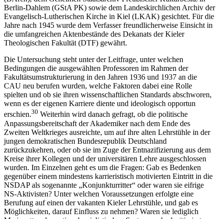
Berlin-Dahlem (GStA PK) sowie dem Landeskirchlichen Archiv der
Evangelisch-Lutherischen Kirche in Kiel (LKAK) gesichtet. Für die
Jahre nach 1945 wurde dem Verfasser freundlicherweise Einsicht in
die umfangreichen Aktenbestände des Dekanats der Kieler
Theologischen Fakultät (DTF) gewährt.
Die Untersuchung steht unter der Leitfrage, unter welchen
Bedingungen die ausgewählten Professoren im Rahmen der
Fakultätsumstrukturierung in den Jahren 1936 und 1937 an die
CAU neu berufen wurden, welche Faktoren dabei eine Rolle
spielten und ob sie ihren wissenschaftlichen Standards abschworen,
wenn es der eigenen Karriere diente und ideologisch opportun
30
erschien.
Weiterhin wird danach gefragt, ob die politische
Anpassungsbereitschaft der Akademiker nach dem Ende des
Zweiten Weltkrieges ausreichte, um auf ihre alten Lehrstühle in der
jungen demokratischen Bundesrepublik Deutschland
zurückzukehren, oder ob sie im Zuge der Entnazifizierung aus dem
Kreise ihrer Kollegen und der universitären Lehre ausgeschlossen
wurden. Im Einzelnen geht es um die Fragen: Gab es Bedenken
gegenüber einem mindestens karrieristisch motivierten Eintritt in die
NSDAP als sogenannte „Konjunkturritter“ oder waren sie eifrige
NS-Aktivisten? Unter welchen Voraussetzungen erfolgte eine
Berufung auf einen der vakanten Kieler Lehrstühle, und gab es
Möglichkeiten, darauf Einfluss zu nehmen? Waren sie lediglich