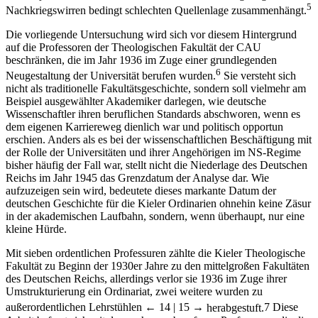
5
Nachkriegswirren bedingt schlechten Quellenlage zusammenhängt.
Die vorliegende Untersuchung wird sich vor diesem Hintergrund
auf die Professoren der Theologischen Fakultät der CAU
beschränken, die im Jahr 1936 im Zuge einer grundlegenden
6
Neugestaltung der Universität berufen wurden.
Sie versteht sich
nicht als traditionelle Fakultätsgeschichte, sondern soll vielmehr am
Beispiel ausgewählter Akademiker darlegen, wie deutsche
Wissenschaftler ihren beruflichen Standards abschworen, wenn es
dem eigenen Karriereweg dienlich war und politisch opportun
erschien. Anders als es bei der wissenschaftlichen Beschäftigung mit
der Rolle der Universitäten und ihrer Angehörigen im NS-Regime
bisher häufig der Fall war, stellt nicht die Niederlage des Deutschen
Reichs im Jahr 1945 das Grenzdatum der Analyse dar. Wie
aufzuzeigen sein wird, bedeutete dieses markante Datum der
deutschen Geschichte für die Kieler Ordinarien ohnehin keine Zäsur
in der akademischen Laufbahn, sondern, wenn überhaupt, nur eine
kleine Hürde.
Mit sieben ordentlichen Professuren zählte die Kieler Theologische
Fakultät zu Beginn der 1930er Jahre zu den mittelgroßen Fakultäten
des Deutschen Reichs, allerdings verlor sie 1936 im Zuge ihrer
Umstrukturierung ein Ordinariat, zwei weitere wurden zu
außerordentlichen Lehrstühlen
← 14 | 15 →
herabgestuft.
7
Diese