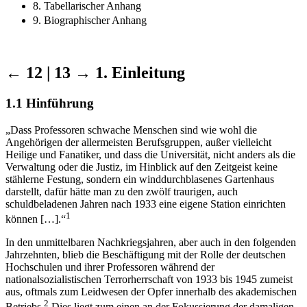
8. Tabellarischer Anhang
9. Biographischer Anhang
← 12 | 13 →
1. Einleitung
1.1 Hinführung
„Dass Professoren schwache Menschen sind wie wohl die
Angehörigen der allermeisten Berufsgruppen, außer vielleicht
Heilige und Fanatiker, und dass die Universität, nicht anders als die
Verwaltung oder die Justiz, im Hinblick auf den Zeitgeist keine
stählerne Festung, sondern ein winddurchblasenes Gartenhaus
darstellt, dafür hätte man zu den zwölf traurigen, auch
schuldbeladenen Jahren nach 1933 eine eigene Station einrichten
1
können […].“
In den unmittelbaren Nachkriegsjahren, aber auch in den folgenden
Jahrzehnten, blieb die Beschäftigung mit der Rolle der deutschen
Hochschulen und ihrer Professoren während der
nationalsozialistischen Terrorherrschaft von 1933 bis 1945 zumeist
aus, oftmals zum Leidwesen der Opfer innerhalb des akademischen
2
Betriebs.
Dies liegt zum einen an der Fokussierung der damaligen