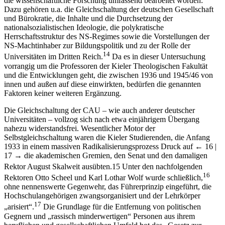
die wissenschaftliche Forschung umfassend bearbeitet worden:
Dazu gehören u.a. die Gleichschaltung der deutschen Gesellschaft
und Bürokratie, die Inhalte und die Durchsetzung der
nationalsozialistischen Ideologie, die polykratische
Herrschaftsstruktur des NS-Regimes sowie die Vorstellungen der
NS-Machtinhaber zur Bildungspolitik und zu der Rolle der
14
Universitäten im Dritten Reich.
Da es in dieser Untersuchung
vorrangig um die Professoren der Kieler Theologischen Fakultät
und die Entwicklungen geht, die zwischen 1936 und 1945/46 von
innen und außen auf diese einwirkten, bedürfen die genannten
Faktoren keiner weiteren Ergänzung.
Die Gleichschaltung der CAU – wie auch anderer deutscher
Universitäten – vollzog sich nach etwa einjährigem Übergang
nahezu widerstandsfrei. Wesentlicher Motor der
Selbstgleichschaltung waren die Kieler Studierenden, die Anfang
1933 in einem massiven Radikalisierungsprozess Druck auf
← 16 |
17 →
die akademischen Gremien, den Senat und den damaligen
Rektor August Skalweit ausübten.
15
Unter den nachfolgenden
16
Rektoren Otto Scheel und Karl Lothar Wolf wurde schließlich,
ohne nennenswerte Gegenwehr, das Führerprinzip eingeführt, die
Hochschulangehörigen zwangsorganisiert und der Lehrkörper
17
„arisiert“.
Die Grundlage für die Entfernung von politischen
Gegnern und „rassisch minderwertigen“ Personen aus ihrem