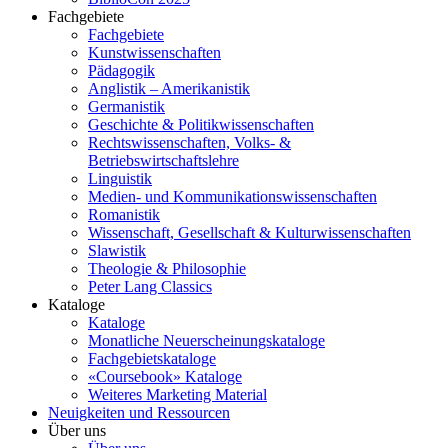
Fachgebiete
Fachgebiete
Kunstwissenschaften
Pädagogik
Anglistik – Amerikanistik
Germanistik
Geschichte & Politikwissenschaften
Rechtswissenschaften, Volks- &
Betriebswirtschaftslehre
Linguistik
Medien- und Kommunikationswissenschaften
Romanistik
Wissenschaft, Gesellschaft & Kulturwissenschaften
Slawistik
Theologie & Philosophie
Peter Lang Classics
Kataloge
Kataloge
Monatliche Neuerscheinungskataloge
Fachgebietskataloge
«Coursebook» Kataloge
Weiteres Marketing Material
Neuigkeiten und Ressourcen
Über uns