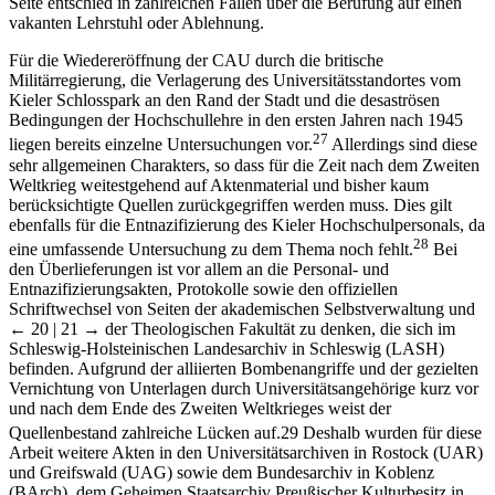
Seite entschied in zahlreichen Fällen über die Berufung auf einen
vakanten Lehrstuhl oder Ablehnung.
Für die Wiedereröffnung der CAU durch die britische
Militärregierung, die Verlagerung des Universitätsstandortes vom
Kieler Schlosspark an den Rand der Stadt und die desaströsen
Bedingungen der Hochschullehre in den ersten Jahren nach 1945
27
liegen bereits einzelne Untersuchungen vor.
Allerdings sind diese
sehr allgemeinen Charakters, so dass für die Zeit nach dem Zweiten
Weltkrieg weitestgehend auf Aktenmaterial und bisher kaum
berücksichtigte Quellen zurückgegriffen werden muss. Dies gilt
ebenfalls für die Entnazifizierung des Kieler Hochschulpersonals, da
28
eine umfassende Untersuchung zu dem Thema noch fehlt.
Bei
den Überlieferungen ist vor allem an die Personal- und
Entnazifizierungsakten, Protokolle sowie den offiziellen
Schriftwechsel von Seiten der akademischen Selbstverwaltung und
← 20 | 21 →
der Theologischen Fakultät zu denken, die sich im
Schleswig-Holsteinischen Landesarchiv in Schleswig (LASH)
befinden. Aufgrund der alliierten Bombenangriffe und der gezielten
Vernichtung von Unterlagen durch Universitätsangehörige kurz vor
und nach dem Ende des Zweiten Weltkrieges weist der
Quellenbestand zahlreiche Lücken auf.
29
Deshalb wurden für diese
Arbeit weitere Akten in den Universitätsarchiven in Rostock (UAR)
und Greifswald (UAG) sowie dem Bundesarchiv in Koblenz
(BArch), dem Geheimen Staatsarchiv Preußischer Kulturbesitz in