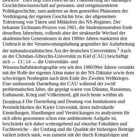
Geschichtswissenschaft auf personen- und ereigniszentrierte
Politikgeschichte, zum anderen an dem generellen Phänomen der
Verdrängung der eigenen Geschichte bzw. der allgemeinen
Tolerierung von Tätern und Mitläufern des NS-Regimes. Der
bekannte Eichmann-Prozess von 1961, die Studentenunruhen Ende
desselben Jahrzehnts, vollends aber der strukturelle Wechsel der
akademischen Generationen in den 1980er Jahren markieren den
Umbruch in der Verantwortungshaltung gegenüber der Aufarbeitung
3
der nationalsozialistischen Ära der deutschen Universitäten.
Auch
an der Christian-Albrechts-Universität zu Kiel (CAU) beschäftigt
sich
← 13 | 14 →
die Universitäts- und
Wissenschaftshistoriographie erst seit den 1980/90er Jahren verstärkt
mit der Rolle der eigenen Alma mater in der NS-Diktatur sowie dem
schwierigen Neubeginn nach dem Ende des Zweiten Weltkrieges.
Eine umfassende Darstellung der CAU während der zwölf
problematischen Jahre, die geprägt waren von Diktatur, Rassismus,
Euthanasie, Krieg und Völkermord, gilt noch heute weithin als
Desiderat.
4
Die Darstellung und Deutung von Institutionen und
Persönlichkeiten der Kieler Universität, deren individuelle
Einstellungen, Handlungen und Verstrickungen zu analysieren für
sich allein genommen schon eine ambitionierte Aufgabe ist,
beschränkt sich daher weitestgehend auf einzelne Fakultäten und
Fachbereiche – der Umfang und die Qualität der bisherigen Beiträge
variiert jedoch stark, was zumeist mit der durch Kriegsfolgen und