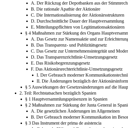
A. Der Rückzug der Depotbanken aus der Stimmrecht
B. Die rationale Apathie der Aktionäre
C. Die Internationalisierung der Aktionärsstrukturen
D. Durchschnittliche Dauer der Hauptversammlung
E. Mitteilungspflichten von Legitimationsaktionären
§ 4 Maßnahmen zur Stärkung des Organs Hauptversam
A. Das Gesetz zur Namensaktie und zur Erleichterun
B. Das Transparenz- und Publizitätsgesetz
C. Das Gesetz zur Unternehmensintegrität und Moder
D. Das Transparenzrichtlinie-Umsetzungsgesetz
E. Das Risikobegrenzungsgesetz
F. Das Aktionärsrechterichtlinie-Umsetzungsgesetz
I. Der Gebrauch moderner Kommunikationstech
II. Die Änderungen bezüglich der Aktionärsinfo
§ 5 Auswirkungen der Gesetzesänderungen auf die Hau
2. Teil: Rechtstatsachen bezüglich Spanien
§ 1 Hauptversammlungspräsenzen in Spanien
§ 2 Maßnahmen zur Stärkung der Junta General in Span
A. Die gesetzlichen Änderungen im Allgemeinen
B. Der Gebrauch moderner Kommunikation im Beso
§ 3 Das Instrument der prima de asistencia