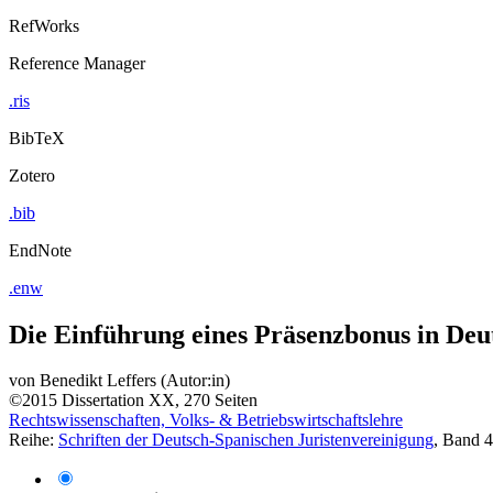
RefWorks
Reference Manager
.ris
BibTeX
Zotero
.bib
EndNote
.enw
Die Einführung eines Präsenzbonus in Deut
von
Benedikt Leffers (Autor:in)
©2015
Dissertation
XX, 270 Seiten
Rechtswissenschaften, Volks- & Betriebswirtschaftslehre
Reihe:
Schriften der Deutsch-Spanischen Juristenvereinigung
, Band 