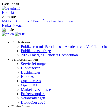
Lade Inhalt...
Kontakt
Anmelden
Mit Benutzername / Email
Über Ihre Institution
Einkaufswagen
de
en
fr
Für Autoren
Publizieren mit Peter Lang – Akademische Veröffentlic
Publikationsanfrage
2026 Emerging Scholars Competition
Serviceleistungen
Serviceleistungen
Bibliotheken
Buchhändler
E-books
Open Access
Open EBA
Marketing & Presse
Probeexemplare
Veranstaltungen
BiblioCon 2025
Fachgebiete