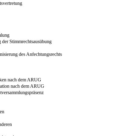
svertretung
mlung
g der Stimmrechtsausübung
nisierung des Anfechtungsrechts
niken nach dem ARUG
rmation nach dem ARUG
ptversammlungspräsenz
ien
nderen