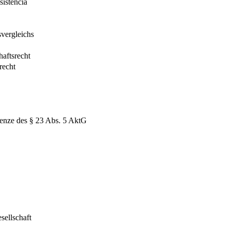
istencia
svergleichs
aftsrecht
recht
renze des § 23 Abs. 5 AktG
sellschaft