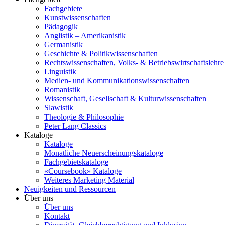
Fachgebiete
Kunstwissenschaften
Pädagogik
Anglistik – Amerikanistik
Germanistik
Geschichte & Politikwissenschaften
Rechtswissenschaften, Volks- & Betriebswirtschaftslehre
Linguistik
Medien- und Kommunikationswissenschaften
Romanistik
Wissenschaft, Gesellschaft & Kulturwissenschaften
Slawistik
Theologie & Philosophie
Peter Lang Classics
Kataloge
Kataloge
Monatliche Neuerscheinungskataloge
Fachgebietskataloge
«Coursebook» Kataloge
Weiteres Marketing Material
Neuigkeiten und Ressourcen
Über uns
Über uns
Kontakt