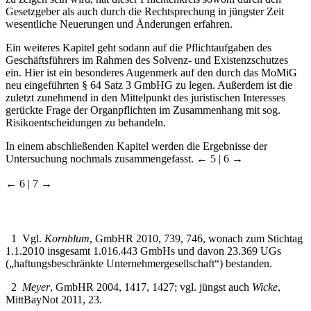
Gesetzgeber als auch durch die Rechtsprechung in jüngster Zeit
wesentliche Neuerungen und Änderungen erfahren.
Ein weiteres Kapitel geht sodann auf die Pflichtaufgaben des
Geschäftsführers im Rahmen des Solvenz- und Existenzschutzes
ein. Hier ist ein besonderes Augenmerk auf den durch das MoMiG
neu eingeführten § 64 Satz 3 GmbHG zu legen. Außerdem ist die
zuletzt zunehmend in den Mittelpunkt des juristischen Interesses
gerückte Frage der Organpflichten im Zusammenhang mit sog.
Risikoentscheidungen zu behandeln.
In einem abschließenden Kapitel werden die Ergebnisse der
Untersuchung nochmals zusammengefasst.
← 5 | 6 →
← 6 | 7 →
1
Vgl.
Kornblum
, GmbHR 2010, 739, 746, wonach zum Stichtag
1.1.2010 insgesamt 1.016.443 GmbHs und davon 23.369 UGs
(„haftungsbeschränkte Unternehmergesellschaft“) bestanden.
2
Meyer
, GmbHR 2004, 1417, 1427; vgl. jüngst auch
Wicke
,
MittBayNot 2011, 23.