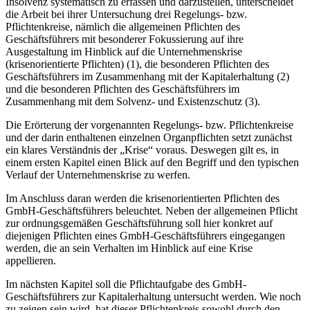
Insolvenz systematisch zu erfassen und darzustellen, unterscheidet
die Arbeit bei ihrer Untersuchung drei Regelungs- bzw.
Pflichtenkreise, nämlich die allgemeinen Pflichten des
Geschäftsführers mit besonderer Fokussierung auf ihre
Ausgestaltung im Hinblick auf die Unternehmenskrise
(krisenorientierte Pflichten) (1), die besonderen Pflichten des
Geschäftsführers im Zusammenhang mit der Kapitalerhaltung (2)
und die besonderen Pflichten des Geschäftsführers im
Zusammenhang mit dem Solvenz- und Existenzschutz (3).
Die Erörterung der vorgenannten Regelungs- bzw. Pflichtenkreise
und der darin enthaltenen einzelnen Organpflichten setzt zunächst
ein klares Verständnis der „Krise“ voraus. Deswegen gilt es, in
einem ersten Kapitel einen Blick auf den Begriff und den typischen
Verlauf der Unternehmenskrise zu werfen.
Im Anschluss daran werden die krisenorientierten Pflichten des
GmbH-Geschäftsführers beleuchtet. Neben der allgemeinen Pflicht
zur ordnungsgemäßen Geschäftsführung soll hier konkret auf
diejenigen Pflichten eines GmbH-Geschäftsführers eingegangen
werden, die an sein Verhalten im Hinblick auf eine Krise
appellieren.
Im nächsten Kapitel soll die Pflichtaufgabe des GmbH-
Geschäftsführers zur Kapitalerhaltung untersucht werden. Wie noch
zu zeigen sein wird, hat dieser Pflichtenkreis sowohl durch den