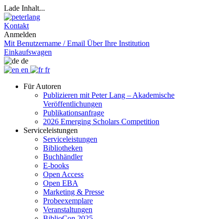
Lade Inhalt...
Kontakt
Anmelden
Mit Benutzername / Email
Über Ihre Institution
Einkaufswagen
de
en
fr
Für Autoren
Publizieren mit Peter Lang – Akademische
Veröffentlichungen
Publikationsanfrage
2026 Emerging Scholars Competition
Serviceleistungen
Serviceleistungen
Bibliotheken
Buchhändler
E-books
Open Access
Open EBA
Marketing & Presse
Probeexemplare
Veranstaltungen
BiblioCon 2025