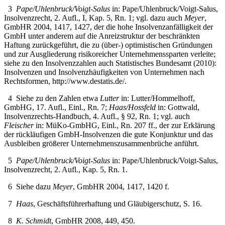
3
Pape/Uhlenbruck/Voigt-Salus
in: Pape/Uhlenbruck/Voigt-Salus,
Insolvenzrecht, 2. Aufl., I, Kap. 5, Rn. 1; vgl. dazu auch
Meyer
,
GmbHR 2004, 1417, 1427, der die hohe Insolvenzanfälligkeit der
GmbH unter anderem auf die Anreizstruktur der beschränkten
Haftung zurückgeführt, die zu (über-) optimistischen Gründungen
und zur Ausgliederung risikoreicher Unternehmenssparten verleite;
siehe zu den Insolvenzzahlen auch Statistisches Bundesamt (2010):
Insolvenzen und Insolvenzhäufigkeiten von Unternehmen nach
Rechtsformen,
http://www.destatis.de/
.
4
Siehe zu den Zahlen etwa
Lutter
in: Lutter/Hommelhoff,
GmbHG, 17. Aufl., Einl., Rn. 7;
Haas/Hossfeld
in: Gottwald,
Insolvenzrechts-Handbuch, 4. Aufl., § 92, Rn. 1; vgl. auch
Fleischer
in: MüKo-GmbHG, Einl., Rn. 207 ff., der zur Erklärung
der rückläufigen GmbH-Insolvenzen die gute Konjunktur und das
Ausbleiben größerer Unternehmenszusammenbrüche anführt.
5
Pape/Uhlenbruck/Voigt-Salus
in: Pape/Uhlenbruck/Voigt-Salus,
Insolvenzrecht, 2. Aufl., Kap. 5, Rn. 1.
6
Siehe dazu
Meyer
, GmbHR 2004, 1417, 1420 f.
7
Haas
, Geschäftsführerhaftung und Gläubigerschutz, S. 16.
8
K. Schmidt
, GmbHR 2008, 449, 450.