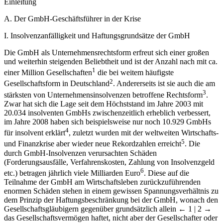
Einleitung
A. Der GmbH-Geschäftsführer in der Krise
I. Insolvenzanfälligkeit und Haftungsgrundsätze der GmbH
Die GmbH als Unternehmensrechtsform erfreut sich einer großen
und weiterhin steigenden Beliebtheit und ist der Anzahl nach mit ca.
1
einer Million Gesellschaften
die bei weitem häufigste
2
Gesellschaftsform in Deutschland
. Andererseits ist sie auch die am
3
stärksten von Unternehmensinsolvenzen betroffene Rechtsform
.
Zwar hat sich die Lage seit dem Höchststand im Jahre 2003 mit
20.034 insolventen GmbHs zwischenzeitlich erheblich verbessert,
im Jahre 2008 haben sich beispielsweise nur noch 10.929 GmbHs
4
für insolvent erklärt
, zuletzt wurden mit der weltweiten Wirtschafts-
5
und Finanzkrise aber wieder neue Rekordzahlen erreicht
. Die
durch GmbH-Insolvenzen verursachten Schäden
(Forderungsausfälle, Verfahrenskosten, Zahlung von Insolvenzgeld
6
etc.) betragen jährlich viele Milliarden Euro
. Diese auf die
Teilnahme der GmbH am Wirtschaftsleben zurückzuführenden
enormen Schäden stehen in einem gewissen Spannungsverhältnis zu
dem Prinzip der Haftungsbeschränkung bei der GmbH, wonach den
Gesellschaftsgläubigern gegenüber grundsätzlich allein
← 1 | 2 →
das Gesellschaftsvermögen haftet, nicht aber der Gesellschafter oder