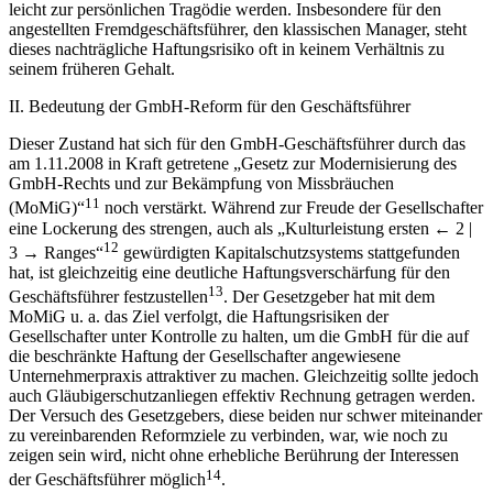
leicht zur persönlichen Tragödie werden. Insbesondere für den
angestellten Fremdgeschäftsführer, den klassischen Manager, steht
dieses nachträgliche Haftungsrisiko oft in keinem Verhältnis zu
seinem früheren Gehalt.
II. Bedeutung der GmbH-Reform für den Geschäftsführer
Dieser Zustand hat sich für den GmbH-Geschäftsführer durch das
am 1.11.2008 in Kraft getretene „Gesetz zur Modernisierung des
GmbH-Rechts und zur Bekämpfung von Missbräuchen
11
(MoMiG)“
noch verstärkt. Während zur Freude der Gesellschafter
eine Lockerung des strengen, auch als „Kulturleistung ersten
← 2 |
12
3 →
Ranges“
gewürdigten Kapitalschutzsystems stattgefunden
hat, ist gleichzeitig eine deutliche Haftungsverschärfung für den
13
Geschäftsführer festzustellen
. Der Gesetzgeber hat mit dem
MoMiG u. a. das Ziel verfolgt, die Haftungsrisiken der
Gesellschafter unter Kontrolle zu halten, um die GmbH für die auf
die beschränkte Haftung der Gesellschafter angewiesene
Unternehmerpraxis attraktiver zu machen. Gleichzeitig sollte jedoch
auch Gläubigerschutzanliegen effektiv Rechnung getragen werden.
Der Versuch des Gesetzgebers, diese beiden nur schwer miteinander
zu vereinbarenden Reformziele zu verbinden, war, wie noch zu
zeigen sein wird, nicht ohne erhebliche Berührung der Interessen
14
der Geschäftsführer möglich
.