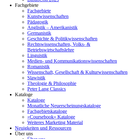
Fachgebiete
Fachgebiete
Kunstwissenschaften
Pädagogik
Anglistik – Amerikanistik
Germanistik
Geschichte & Politikwissenschaften
Rechtswissenschaften, Volks- &
Betriebswirtschaftslehre
Linguistik
Medien- und Kommunikationswissenschaften
Romanistik
Wissenschaft, Gesellschaft & Kulturwissenschaften
Slawistik
Theologie & Philosophie
Peter Lang Classics
Kataloge
Kataloge
Monatliche Neuerscheinungskataloge
Fachgebietskataloge
«Coursebook» Kataloge
Weiteres Marketing Material
Neuigkeiten und Ressourcen
Über uns