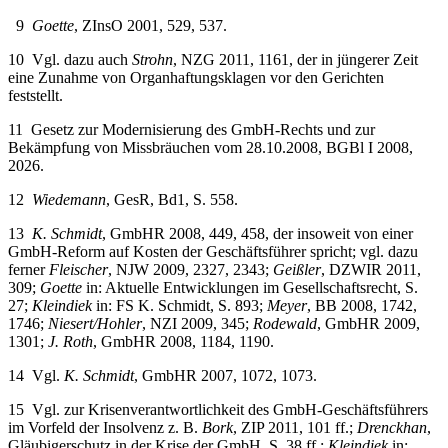
9
Goette
, ZInsO 2001, 529, 537.
10
Vgl. dazu auch
Strohn
, NZG 2011, 1161, der in jüngerer Zeit
eine Zunahme von Organhaftungsklagen vor den Gerichten
feststellt.
11
Gesetz zur Modernisierung des GmbH-Rechts und zur
Bekämpfung von Missbräuchen vom 28.10.2008, BGBl I 2008,
2026.
12
Wiedemann
, GesR, Bd1, S. 558.
13
K. Schmidt
, GmbHR 2008, 449, 458, der insoweit von einer
GmbH-Reform auf Kosten der Geschäftsführer spricht; vgl. dazu
ferner
Fleischer
, NJW 2009, 2327, 2343;
Geißler
, DZWIR 2011,
309;
Goette
in: Aktuelle Entwicklungen im Gesellschaftsrecht, S.
27;
Kleindiek
in: FS K. Schmidt, S. 893;
Meyer
, BB 2008, 1742,
1746;
Niesert/Hohler
, NZI 2009, 345;
Rodewald
, GmbHR 2009,
1301;
J. Roth
, GmbHR 2008, 1184, 1190.
14
Vgl.
K. Schmidt
, GmbHR 2007, 1072, 1073.
15
Vgl. zur Krisenverantwortlichkeit des GmbH-Geschäftsführers
im Vorfeld der Insolvenz z. B.
Bork
, ZIP 2011, 101 ff.;
Drenckhan
,
Gläubigerschutz in der Krise der GmbH, S. 38 ff.;
Kleindiek
in: