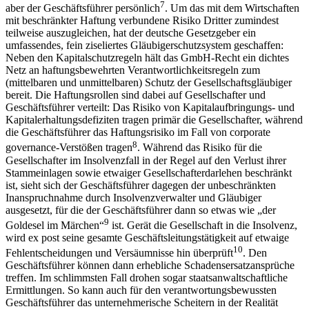
7
aber der Geschäftsführer persönlich
. Um das mit dem Wirtschaften
mit beschränkter Haftung verbundene Risiko Dritter zumindest
teilweise auszugleichen, hat der deutsche Gesetzgeber ein
umfassendes, fein ziseliertes Gläubigerschutzsystem geschaffen:
Neben den Kapitalschutzregeln hält das GmbH-Recht ein dichtes
Netz an haftungsbewehrten Verantwortlichkeitsregeln zum
(mittelbaren und unmittelbaren) Schutz der Gesellschaftsgläubiger
bereit. Die Haftungsrollen sind dabei auf Gesellschafter und
Geschäftsführer verteilt: Das Risiko von Kapitalaufbringungs- und
Kapitalerhaltungsdefiziten tragen primär die Gesellschafter, während
die Geschäftsführer das Haftungsrisiko im Fall von corporate
8
governance-Verstößen tragen
. Während das Risiko für die
Gesellschafter im Insolvenzfall in der Regel auf den Verlust ihrer
Stammeinlagen sowie etwaiger Gesellschafterdarlehen beschränkt
ist, sieht sich der Geschäftsführer dagegen der unbeschränkten
Inanspruchnahme durch Insolvenzverwalter und Gläubiger
ausgesetzt, für die der Geschäftsführer dann so etwas wie „der
9
Goldesel im Märchen“
ist. Gerät die Gesellschaft in die Insolvenz,
wird ex post seine gesamte Geschäftsleitungstätigkeit auf etwaige
10
Fehlentscheidungen und Versäumnisse hin überprüft
. Den
Geschäftsführer können dann erhebliche Schadensersatzansprüche
treffen. Im schlimmsten Fall drohen sogar staatsanwaltschaftliche
Ermittlungen. So kann auch für den verantwortungsbewussten
Geschäftsführer das unternehmerische Scheitern in der Realität