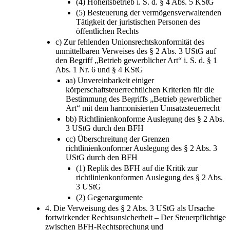
(4) Hoheitsbetrieb i. S. d. § 4 Abs. 5 KStG
(5) Besteuerung der vermögensverwaltenden
Tätigkeit der juristischen Personen des
öffentlichen Rechts
c) Zur fehlenden Unionsrechtskonformität des
unmittelbaren Verweises des § 2 Abs. 3 UStG auf
den Begriff „Betrieb gewerblicher Art“ i. S. d. § 1
Abs. 1 Nr. 6 und § 4 KStG
aa) Unvereinbarkeit einiger
körperschaftsteuerrechtlichen Kriterien für die
Bestimmung des Begriffs „Betrieb gewerblicher
Art“ mit dem harmonisierten Umsatzsteuerrecht
bb) Richtlinienkonforme Auslegung des § 2 Abs.
3 UStG durch den BFH
cc) Überschreitung der Grenzen
richtlinienkonformer Auslegung des § 2 Abs. 3
UStG durch den BFH
(1) Replik des BFH auf die Kritik zur
richtlinienkonformen Auslegung des § 2 Abs.
3 UStG
(2) Gegenargumente
4. Die Verweisung des § 2 Abs. 3 UStG als Ursache
fortwirkender Rechtsunsicherheit – Der Steuerpflichtige
zwischen BFH-Rechtsprechung und