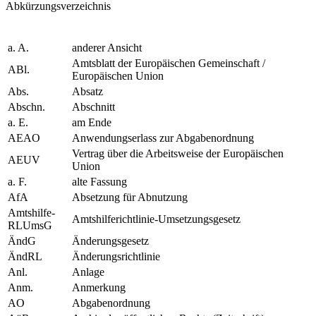
Abkürzungsverzeichnis
a. A.
anderer Ansicht
Amtsblatt der Europäischen Gemeinschaft /
ABl.
Europäischen Union
Abs.
Absatz
Abschn.
Abschnitt
a. E.
am Ende
AEAO
Anwendungserlass zur Abgabenordnung
Vertrag über die Arbeitsweise der Europäischen
AEUV
Union
a. F.
alte Fassung
AfA
Absetzung für Abnutzung
Amtshilfe-
Amtshilferichtlinie-Umsetzungsgesetz
RLUmsG
ÄndG
Änderungsgesetz
ÄndRL
Änderungsrichtlinie
Anl.
Anlage
Anm.
Anmerkung
AO
Abgabenordnung