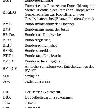
BGH
Bundesgerichtshof
Entwurf eines Gesetzes zur Durchführung der
Vierten Richtlinie des Rates der Europäischen
BiRiLiG
Gemeinschaften zur Koordinierung des
Gesellschaftsrechts (Bilanzrichtlinien-Gesetz)
BMF
Bundesministerium der Finanzen
BMJ
Bundesministerium der Justiz
BR-Drs.
Bundesrats-Drucksache
BReg
Bundesregierung
BRH
Bundesrechnungshof
BStBl.
Bundessteuerblatt
BT-Drs.
Bundestags-Drucksache
BVerfG
Bundesverfassungsgericht
Amtliche Sammlung von Entscheidungen des
BVerfGE
BVerfG
bzgl.
bezüglich
bzw.
beziehungsweise
DB
Der Betrieb (Zeitschrift)
DBA
Doppelbesteuerungsabkommen
ders.
derselbe
Dez.
Dezember