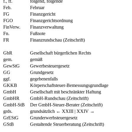
f., ff.
folgend, folgende
Feb.
Februar
FG
Finanzgericht
FGO
Finanzgerichtsordnung
FinVerw.
Finanzverwaltung
Fn.
Fußnote
FR
Finanzrundschau (Zeitschrift)
GbR
Gesellschaft bürgerlichen Rechts
gem.
gemäß
GewStG
Gewerbesteuergesetz
GG
Grundgesetz
ggf.
gegebenenfalls
GKKB
Körperschaftsteuer-Bemessungsgrundlage
GmbH
Gesellschaft mit beschränkter Haftung
GmbHR
GmbH-Rundschau (Zeitschrift)
GmbH-StB
Der GmbH-Steuer-Berater (Zeitschrift)
grds.
grundsätzlich
← XXIII | XXIV →
GrEStG
Grunderwerbsteuergesetz
GStB
Gestaltende Steuerberatung (Zeitschrift)