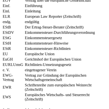
EGV
Vertrag über die europäische Gemeinschaft
Einf.
Einführung
Einl.
Einleitung
ELR
European Law Reporter (Zeitschrift)
endg.
endgültig
EStB
Der Ertrag-Steuer-Berater (Zeitschrift)
EStDV
Einkommensteuer-Durchführungsverordnung
EStG
Einkommensteuergesetz
EStH
Einkommensteuer-Hinweise
EStR
Einkommensteuer-Richtlinien
EU
Europäische Union
EuGH
Gerichtshof der Europäischen Union
EURLUmsG
Richtlinien-Umsetzungsgesetz
e. V.
eingetragener Verein
EWG-
Vertrag zur Gründung der Europäischen
Vertrag
Wirtschaftsgemeinschaft
Schriftenreihe zum europäischen Weinrecht
EWR
(Zeitschrift)
Europäisches Wirtschafts- und Steuerrecht
EWS
(Zeitschrift)