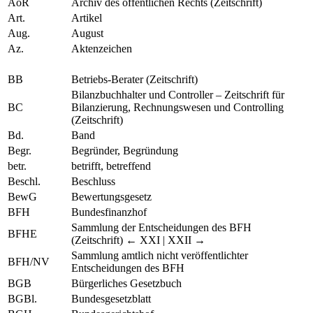
AöR
Archiv des öffentlichen Rechts (Zeitschrift)
Art.
Artikel
Aug.
August
Az.
Aktenzeichen
BB
Betriebs-Berater (Zeitschrift)
Bilanzbuchhalter und Controller – Zeitschrift für
BC
Bilanzierung, Rechnungswesen und Controlling
(Zeitschrift)
Bd.
Band
Begr.
Begründer, Begründung
betr.
betrifft, betreffend
Beschl.
Beschluss
BewG
Bewertungsgesetz
BFH
Bundesfinanzhof
Sammlung der Entscheidungen des BFH
BFHE
(Zeitschrift)
← XXI | XXII →
Sammlung amtlich nicht veröffentlichter
BFH/NV
Entscheidungen des BFH
BGB
Bürgerliches Gesetzbuch
BGBl.
Bundesgesetzblatt