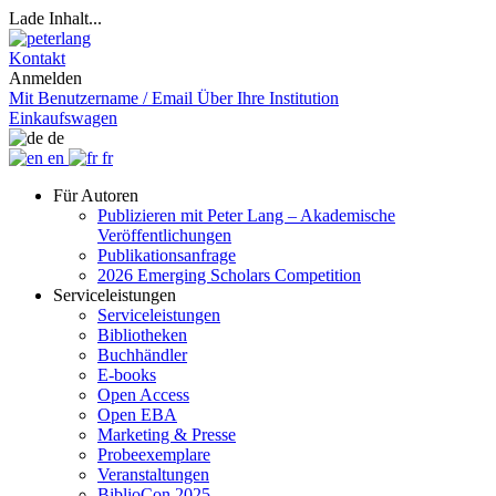
Lade Inhalt...
Kontakt
Anmelden
Mit Benutzername / Email
Über Ihre Institution
Einkaufswagen
de
en
fr
Für Autoren
Publizieren mit Peter Lang – Akademische
Veröffentlichungen
Publikationsanfrage
2026 Emerging Scholars Competition
Serviceleistungen
Serviceleistungen
Bibliotheken
Buchhändler
E-books
Open Access
Open EBA
Marketing & Presse
Probeexemplare
Veranstaltungen
BiblioCon 2025