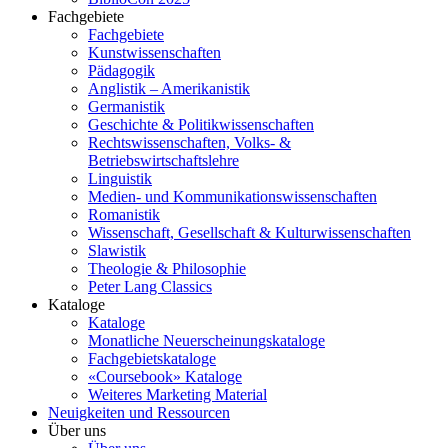
Fachgebiete
Fachgebiete
Kunstwissenschaften
Pädagogik
Anglistik – Amerikanistik
Germanistik
Geschichte & Politikwissenschaften
Rechtswissenschaften, Volks- &
Betriebswirtschaftslehre
Linguistik
Medien- und Kommunikationswissenschaften
Romanistik
Wissenschaft, Gesellschaft & Kulturwissenschaften
Slawistik
Theologie & Philosophie
Peter Lang Classics
Kataloge
Kataloge
Monatliche Neuerscheinungskataloge
Fachgebietskataloge
«Coursebook» Kataloge
Weiteres Marketing Material
Neuigkeiten und Ressourcen
Über uns