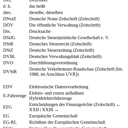
d. h.
das heißt
dies.
dieselbe, dieselben
DNotZ
Deutsche Notar-Zeitschrift (Zeitschrift)
DÖV
Die öffentliche Verwaltung (Zeitschrift)
Drs.
Drucksache
DStJG
Deutsche Steuerjuristische Gesellschaft e. V.
DStR
Deutsches Steuerrecht (Zeitschrift)
DStZ
Deutsche Steuerzeitung (Zeitschrift)
DVBl.
Deutsches Verwaltungsblatt (Zeitschrift)
DVO
Durchführungsverordnung
Deutsche Verkehrsteuer-Rundschau (Zeitschrift [bis
DVStR
1988, im Anschluss UVR])
EDV
Elektronische Datenverarbeitung
Elektro- und extern aufladbare
E-Fahrzeuge
Hybridelektrofahrzeuge
Entscheidungen der Finanzgerichte (Zeitschrift)
←
EFG
XXII | XXIII →
EG
Europäische Gemeinschaft
EG-RL
Richtlinie der Europäischen Gemeinschaft