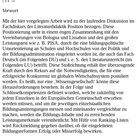
| 11 →
Vorwort
Mit der hier vorgelegten Arbeit wird zu der laufenden Diskussion im
Fachdiskurs der Literaturdidaktik Position bezogen. Diese
Positionierung steht in einem engen Zusammenhang mit den
Vereinbarungen von Bologna und Lissabon und den großen
Leistungstest wie z. B. PISA, durch die eine bildungspolitische
Umorientierung an Schulen und Hochschulen von der Politik und
der Bildungsadministration eingeleitet worden ist, die auch das Fach
Deutsch (im Folgenden DU) und i. e. S. den Literaturunterricht (im
Folgenden LU) betrifft. Diese Stoßrichtung erhält ihre überzeugende
Kraft durch den Rekurs auf die Notwendigkeiten, die für eine
erfolgreiche Konkurrenz im globalen Wirtschaftssystem postuliert
werden. Es heißt, nur eine ‚Wissensgesellschaft‘ könne diese
Herausforderungen bestehen. In der Folge sind
Schlüsselkompetenzen definiert worden, welche zukünftig von
jedem Einzelnen in der Europäischen Gemeinschaft erworben
werden müssen, und um die jeweiligen einzelstaatlichen
Bildungsanstrengungen messen und miteinander vergleichbar zu
machen, werden die Bildungs-Inhalte und zu erreichenden
Leistungsmerkmale vereinheitlicht. Mit Hilfe von Ranking-Listen
wird Rückmeldung gegeben darüber, ob die eingeleiteten
Bildungsreformen Erfolg oder Misserfolg bewirken.