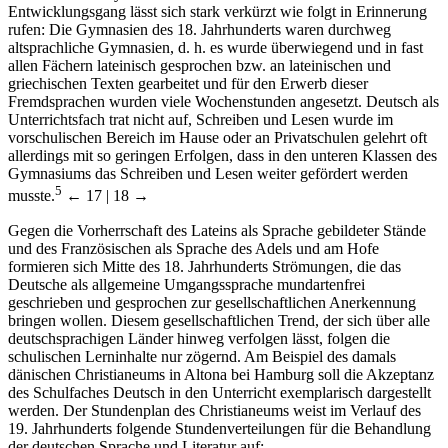
Entwicklungsgang lässt sich stark verkürzt wie folgt in Erinnerung
rufen: Die Gymnasien des 18. Jahrhunderts waren durchweg
altsprachliche Gymnasien, d. h. es wurde überwiegend und in fast
allen Fächern lateinisch gesprochen bzw. an lateinischen und
griechischen Texten gearbeitet und für den Erwerb dieser
Fremdsprachen wurden viele Wochenstunden angesetzt. Deutsch als
Unterrichtsfach trat nicht auf, Schreiben und Lesen wurde im
vorschulischen Bereich im Hause oder an Privatschulen gelehrt oft
allerdings mit so geringen Erfolgen, dass in den unteren Klassen des
Gymnasiums das Schreiben und Lesen weiter gefördert werden
5
musste.
← 17 | 18 →
Gegen die Vorherrschaft des Lateins als Sprache gebildeter Stände
und des Französischen als Sprache des Adels und am Hofe
formieren sich Mitte des 18. Jahrhunderts Strömungen, die das
Deutsche als allgemeine Umgangssprache mundartenfrei
geschrieben und gesprochen zur gesellschaftlichen Anerkennung
bringen wollen. Diesem gesellschaftlichen Trend, der sich über alle
deutschsprachigen Länder hinweg verfolgen lässt, folgen die
schulischen Lerninhalte nur zögernd. Am Beispiel des damals
dänischen Christianeums in Altona bei Hamburg soll die Akzeptanz
des Schulfaches Deutsch in den Unterricht exemplarisch dargestellt
werden. Der Stundenplan des Christianeums weist im Verlauf des
19. Jahrhunderts folgende Stundenverteilungen für die Behandlung
der deutschen Sprache und Literatur auf: