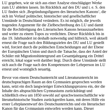
LU gegeben, wie sie sich aus einer Analyse einschlägiger Werke
zum LU ableiten lassen. Im Rückblick auf den DU und i. e. S. den
LU finden sich ‚Begründungsfiguren des literarischen Kanons‘, die
sich im Verlauf politischer, historischer und gesellschaftlicher
Umstände in Deutschland verändern. Es ist möglich, die jeweils
tragenden Argumente für die Zielbeschreibung des LU und damit
für die Rechtfertigung des Literarischen Kanons herauszuarbeiten
und weiter zu einem Topos zu verdichten. Dieser Rückblick bis in
das 19. Jahrhundert ist deshalb notwendig und hilfreich, weil aktuell
erneut die Frage nach den Bildungszielen des DU und LU gestellt
wird, forciert durch die politischen Entscheidungen auf der Ebene
der Europäischen Union und durch die Tatsache, dass der Anteil der
Schüler mit Migrationshintergrund am Gesamtjahrgang ein Drittel
erreicht, lokal sogar weit darüber liegt. Durch diese Umstände stellt
sich auch die Frage nach den Kompetenzen der Lehrperson im LU
erneut und womöglich neuartig.
Bevor von einem Deutschunterricht und Literaturunterricht im
deutschsprachigen Raum an den Gymnasien gesprochen werden
kann, setzt ein doch langwieriger Entwicklungsprozess ein, der die
Inhalte des altsprachlichen Gymnasiums zurückdrängt und
schließlich etwa um 1850 sowohl auf sprachwissenschaftliche wie
literaturhistorische Studien zurückgreifen kann, mit deren Hilfe ein
erster Lehrplanentwurf des Deutschunterrichts und ein literarischer
Kanon für das Gymnasium entworfen werden kann. Dieser