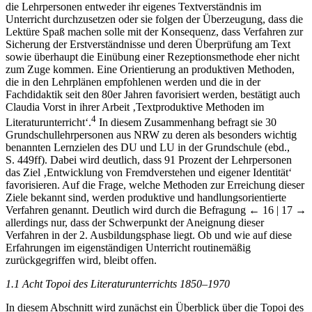
die Lehrpersonen entweder ihr eigenes Textverständnis im
Unterricht durchzusetzen oder sie folgen der Überzeugung, dass die
Lektüre Spaß machen solle mit der Konsequenz, dass Verfahren zur
Sicherung der Erstverständnisse und deren Überprüfung am Text
sowie überhaupt die Einübung einer Rezeptionsmethode eher nicht
zum Zuge kommen. Eine Orientierung an produktiven Methoden,
die in den Lehrplänen empfohlenen werden und die in der
Fachdidaktik seit den 80er Jahren favorisiert werden, bestätigt auch
Claudia Vorst in ihrer Arbeit ‚Textproduktive Methoden im
4
Literaturunterricht‘.
In diesem Zusammenhang befragt sie 30
Grundschullehrpersonen aus NRW zu deren als besonders wichtig
benannten Lernzielen des DU und LU in der Grundschule (ebd.,
S. 449ff). Dabei wird deutlich, dass 91 Prozent der Lehrpersonen
das Ziel ‚Entwicklung von Fremdverstehen und eigener Identität‘
favorisieren. Auf die Frage, welche Methoden zur Erreichung dieser
Ziele bekannt sind, werden produktive und handlungsorientierte
Verfahren genannt. Deutlich wird durch die Befragung
← 16 | 17 →
allerdings nur, dass der Schwerpunkt der Aneignung dieser
Verfahren in der 2. Ausbildungsphase liegt. Ob und wie auf diese
Erfahrungen im eigenständigen Unterricht routinemäßig
zurückgegriffen wird, bleibt offen.
1.1 Acht Topoi des Literaturunterrichts 1850–1970
In diesem Abschnitt wird zunächst ein Überblick über die Topoi des