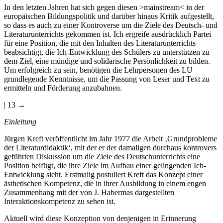
In den letzten Jahren hat sich gegen diesen >mainstream< in der
europäischen Bildungspolitik und darüber hinaus Kritik aufgestellt,
so dass es auch zu einer Kontroverse um die Ziele des Deutsch- und
Literaturunterrichts gekommen ist. Ich ergreife ausdrücklich Partei
für eine Position, die mit den Inhalten des Literaturunterrichts
beabsichtigt, die Ich-Entwicklung des Schülers zu unterstützen zu
dem Ziel, eine mündige und solidarische Persönlichkeit zu bilden.
Um erfolgreich zu sein, benötigen die Lehrpersonen des LU
grundlegende Kenntnisse, um die Passung von Leser und Text zu
ermitteln und Förderung anzubahnen.
| 13 →
Einleitung
Jürgen Kreft veröffentlicht im Jahr 1977 die Arbeit ‚Grundprobleme
der Literaturdidaktik‘, mit der er der damaligen durchaus kontrovers
geführten Diskussion um die Ziele des Deutschunterrichts eine
Position beifügt, die ihre Ziele im Aufbau einer gelingenden Ich-
Entwicklung sieht. Erstmalig postuliert Kreft das Konzept einer
ästhetischen Kompetenz, die in ihrer Ausbildung in einem engen
Zusammenhang mit der von J. Habermas dargestellten
Interaktionskompetenz zu sehen ist.
Aktuell wird diese Konzeption von denjenigen in Erinnerung