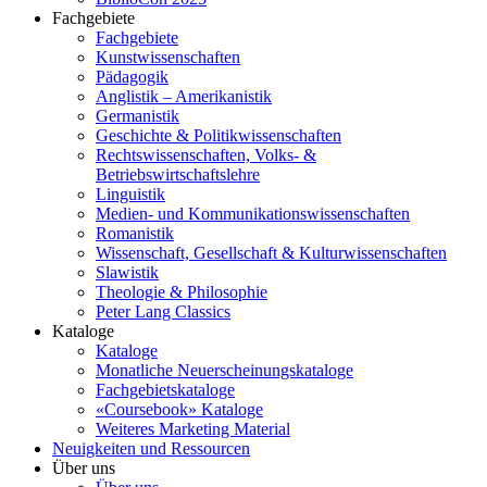
Fachgebiete
Fachgebiete
Kunstwissenschaften
Pädagogik
Anglistik – Amerikanistik
Germanistik
Geschichte & Politikwissenschaften
Rechtswissenschaften, Volks- &
Betriebswirtschaftslehre
Linguistik
Medien- und Kommunikationswissenschaften
Romanistik
Wissenschaft, Gesellschaft & Kulturwissenschaften
Slawistik
Theologie & Philosophie
Peter Lang Classics
Kataloge
Kataloge
Monatliche Neuerscheinungskataloge
Fachgebietskataloge
«Coursebook» Kataloge
Weiteres Marketing Material
Neuigkeiten und Ressourcen
Über uns