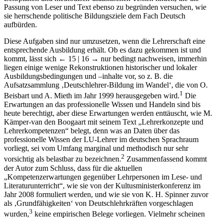
Passung von Leser und Text ebenso zu begründen versuchen, wie
sie herrschende politische Bildungsziele dem Fach Deutsch
aufbürden.
Diese Aufgaben sind nur umzusetzen, wenn die Lehrerschaft eine
entsprechende Ausbildung erhält. Ob es dazu gekommen ist und
kommt, lässt sich
← 15 | 16 →
nur bedingt nachweisen, immerhin
liegen einige wenige Rekonstruktionen historischer und lokaler
Ausbildungsbedingungen und –inhalte vor, so z. B. die
Aufsatzsammlung ‚Deutschlehrer-Bildung im Wandel‘, die von O.
1
Beisbart und A. Mieth im Jahr 1999 herausgegeben wird.
Die
Erwartungen an das professionelle Wissen und Handeln sind bis
heute berechtigt, aber diese Erwartungen werden enttäuscht, wie M.
Kämper-van den Boogaart mit seinem Text „Lehrerkonzepte und
Lehrerkompetenzen“ belegt, denn was an Daten über das
professionelle Wissen der LU-Lehrer im deutschen Sprachraum
vorliegt, sei vom Umfang marginal und methodisch nur sehr
2
vorsichtig als belastbar zu bezeichnen.
Zusammenfassend kommt
der Autor zum Schluss, dass für die aktuellen
„Kompetenzerwartungen gegenüber Lehrpersonen im Lese- und
Literaturunterricht“, wie sie von der Kultusministerkonferenz im
Jahr 2008 formuliert werden, und wie sie von K. H. Spinner zuvor
als ‚Grundfähigkeiten‘ von Deutschlehrkräften vorgeschlagen
3
wurden,
keine empirischen Belege vorliegen. Vielmehr scheinen