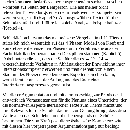
nachzukommen, bedarf es einer entsprechenden sachanalytischen
Vorarbeit auf Seiten der Lehrperson. Die aus meiner Sicht
relevanten Entwicklungsreihen der interaktiven Teilkompetenzen
werden vorgestellt (Kapitel 3). An ausgewählten Texten für die
Sekundarstufe I und II führe ich solche Analysen beispielhaft vor
(Kapitel 4).
Schließlich geht es um das methodische Vorgehen im LU. Hierzu
stütze ich mich wesentlich auf das 4-Phasen-Modell von Kreft und
konkretisiere die einzelnen Phasen durch Verfahren, die aus der
Fachdidaktik oder benachbarten Disziplinen stammen (Kapitel 5).
Dabei unterstelle ich, dass die Schüler dieses
← 13 | 14 →
texterschließende Verfahren in Abhängigkeit der Entwicklung ihrer
Interaktionskompetenz erwerben und man deshalb von einem
Stadium des Novizen wie dem eines Experten sprechen kann,
womit lerntheoretisch der Anfang und das Ende eines
Interiorisierungsprozesses gemeint ist.
Mit dieser Argumentation und mit dem Vorschlag zur Praxis des LU
entwerfe ich Voraussetzungen für die Planung eines Unterrichts, der
die normativen Aspekte literarischer Texte zum Thema macht und
ihre Relevanz für die Schüler dadurch zur Geltung bringt, dass diese
Werte auch das Schulleben und die Lebenspraxis der Schüler
bestimmen. Die von Kreft postulierte ästhetische Kompetenz wird
mit diesem hier vorgetragenen Argumentationsgang nur bedingt