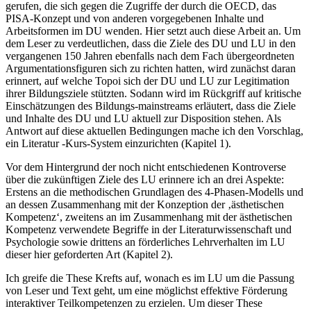
gerufen, die sich gegen die Zugriffe der durch die OECD, das
PISA-Konzept und von anderen vorgegebenen Inhalte und
Arbeitsformen im DU wenden. Hier setzt auch diese Arbeit an. Um
dem Leser zu verdeutlichen, dass die Ziele des DU und LU in den
vergangenen 150 Jahren ebenfalls nach dem Fach übergeordneten
Argumentationsfiguren sich zu richten hatten, wird zunächst daran
erinnert, auf welche Topoi sich der DU und LU zur Legitimation
ihrer Bildungsziele stützten. Sodann wird im Rückgriff auf kritische
Einschätzungen des Bildungs-mainstreams erläutert, dass die Ziele
und Inhalte des DU und LU aktuell zur Disposition stehen. Als
Antwort auf diese aktuellen Bedingungen mache ich den Vorschlag,
ein Literatur -Kurs-System einzurichten (Kapitel 1).
Vor dem Hintergrund der noch nicht entschiedenen Kontroverse
über die zukünftigen Ziele des LU erinnere ich an drei Aspekte:
Erstens an die methodischen Grundlagen des 4-Phasen-Modells und
an dessen Zusammenhang mit der Konzeption der ‚ästhetischen
Kompetenz‘, zweitens an im Zusammenhang mit der ästhetischen
Kompetenz verwendete Begriffe in der Literaturwissenschaft und
Psychologie sowie drittens an förderliches Lehrverhalten im LU
dieser hier geforderten Art (Kapitel 2).
Ich greife die These Krefts auf, wonach es im LU um die Passung
von Leser und Text geht, um eine möglichst effektive Förderung
interaktiver Teilkompetenzen zu erzielen. Um dieser These