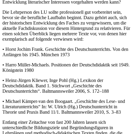
Entwicklung literarischer Interessen vorgehalten werden kann?
Die Lehrperson des LU sollte professionell gut vorbereitet sein,
bevor sie die berufliche Laufbahn beginnt. Dazu gehört auch, sich
der historischen Entwicklung des Faches zu vergewissern, um die
aktuelle Fachdiskussion vor diesem Hintergrund zu relativieren. Für
einen solchen Überblick liegen mehrere Texte vor, von denen hier
exemplarisch auf folgende verwiesen wird:
•
Horst Jochim Frank. Geschichte des Deutschunterrichts. Von den
Anfängen bis 1945. München 1973
•
Harro Müller-Michaels. Positionen der Deutschdidaktik seit 1949.
Königstein 1980
•
Heinz-Jürgen Kliewer, Inge Pohl (Hg.) Lexikon der
Deutschdidaktik. Band 1. Stichwort „Geschichte des
Deutschunterrichts“. Baltmannsweiler 2006, S. 172–188
•
Michael Kämper-van den Boogaart. „Geschichte des Lese- und
Literaturunterrichts“ In: W. Ulrich (Hg.) Deutschunterricht in
Theorie und Praxis Band 11/1. Baltmannsweiler 2010, S. 3–83
Entlang einer Zeitachse von fast 200 Jahren lassen sich
unterschiedliche Bildungsziele und Begründungsfiguren in
Lehrplänen und methodisch-didaktischen Texten finden, die die