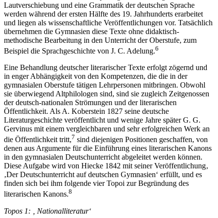
Lautverschiebung und eine Grammatik der deutschen Sprache
werden während der ersten Hälfte des 19. Jahrhunderts erarbeitet
und liegen als wissenschaftliche Veröffentlichungen vor. Tatsächlich
übernehmen die Gymnasien diese Texte ohne didaktisch-
methodische Bearbeitung in den Unterricht der Oberstufe, zum
6
Beispiel die Sprachgeschichte von J. C. Adelung.
Eine Behandlung deutscher literarischer Texte erfolgt zögernd und
in enger Abhängigkeit von den Kompetenzen, die die in der
gymnasialen Oberstufe tätigen Lehrpersonen mitbringen. Obwohl
sie überwiegend Altphilologen sind, sind sie zugleich Zeitgenossen
der deutsch-nationalen Strömungen und der literarischen
Öffentlichkeit. Als A. Koberstein 1827 seine deutsche
Literaturgeschichte veröffentlicht und wenige Jahre später G. G.
Gervinus mit einem vergleichbaren und sehr erfolgreichen Werk an
7
die Öffentlichkeit tritt,
sind diejenigen Positionen geschaffen, von
denen aus Argumente für die Einführung eines literarischen Kanons
in den gymnasialen Deutschunterricht abgeleitet werden können.
Diese Aufgabe wird von Hiecke 1842 mit seiner Veröffentlichung‚
‚Der Deutschunterricht auf deutschen Gymnasien‘ erfüllt, und es
finden sich bei ihm folgende vier Topoi zur Begründung des
8
literarischen Kanons.
Topos 1: ‚ Nationalliteratur‘