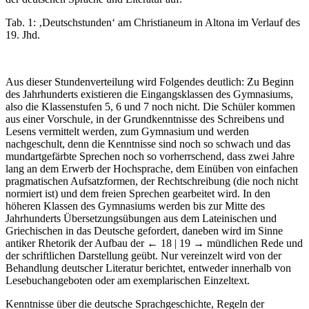
Tab. 1: ‚Deutschstunden‘ am Christianeum in Altona im Verlauf des
19. Jhd.
Aus dieser Stundenverteilung wird Folgendes deutlich: Zu Beginn
des Jahrhunderts existieren die Eingangsklassen des Gymnasiums,
also die Klassenstufen 5, 6 und 7 noch nicht. Die Schüler kommen
aus einer Vorschule, in der Grundkenntnisse des Schreibens und
Lesens vermittelt werden, zum Gymnasium und werden
nachgeschult, denn die Kenntnisse sind noch so schwach und das
mundartgefärbte Sprechen noch so vorherrschend, dass zwei Jahre
lang an dem Erwerb der Hochsprache, dem Einüben von einfachen
pragmatischen Aufsatzformen, der Rechtschreibung (die noch nicht
normiert ist) und dem freien Sprechen gearbeitet wird. In den
höheren Klassen des Gymnasiums werden bis zur Mitte des
Jahrhunderts Übersetzungsübungen aus dem Lateinischen und
Griechischen in das Deutsche gefordert, daneben wird im Sinne
antiker Rhetorik der Aufbau der
← 18 | 19 →
mündlichen Rede und
der schriftlichen Darstellung geübt. Nur vereinzelt wird von der
Behandlung deutscher Literatur berichtet, entweder innerhalb von
Lesebuchangeboten oder am exemplarischen Einzeltext.
Kenntnisse über die deutsche Sprachgeschichte, Regeln der