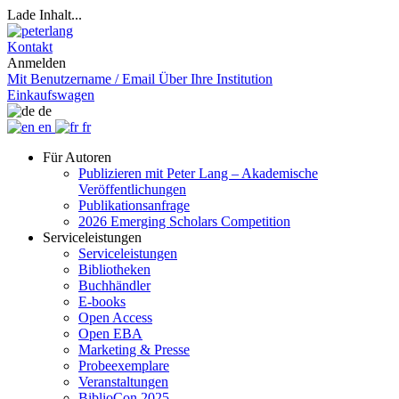
Lade Inhalt...
Kontakt
Anmelden
Mit Benutzername / Email
Über Ihre Institution
Einkaufswagen
de
en
fr
Für Autoren
Publizieren mit Peter Lang – Akademische
Veröffentlichungen
Publikationsanfrage
2026 Emerging Scholars Competition
Serviceleistungen
Serviceleistungen
Bibliotheken
Buchhändler
E-books
Open Access
Open EBA
Marketing & Presse
Probeexemplare
Veranstaltungen
BiblioCon 2025