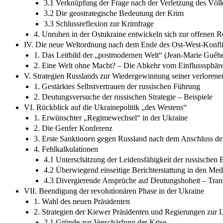
3.1 Verknüpfung der Frage nach der Verletzung des Völk
3.2 Die geostrategische Bedeutung der Krim
3.3 Schlussreflexion zur Krimfrage
4. Unruhen in der Ostukraine entwickeln sich zur offenen R
IV. Die neue Weltordnung nach dem Ende des Ost-West-Konfli
1. Das Leitbild der „postmodernen Welt“ (Jean-Marie Guéh
2. Eine Welt ohne Macht? – Die Abkehr vom Einflusssphär
V. Strategien Russlands zur Wiedergewinnung seiner verloren
1. Gestärktes Selbstvertrauen der russischen Führung
2. Deutungsversuche der russischen Strategie – Beispiele
VI. Rückblick auf die Ukrainepolitik „des Westens“
1. Erwünschter „Regimewechsel“ in der Ukraine
2. Die Genfer Konferenz
3. Erste Sanktionen gegen Russland nach dem Anschluss de
4. Fehlkalkulationen
4.1 Unterschätzung der Leidensfähigkeit der russischen
4.2 Überwiegend einseitige Berichterstattung in den Med
4.3 Divergierende Ansprüche auf Deutungshoheit – Tran
VII. Beendigung der revolutionären Phase in der Ukraine
1. Wahl des neuen Präsidenten
2. Strategien der Kiewer Präsidenten und Regierungen zur 
2.1 Gründe zur Verschärfung der Krise