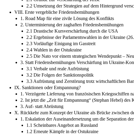
2.2 Umsetzung der Strategien auf dem Hintergrund versc
VIII. Erste vergebliche Friedensbemühungen
1. Road Map für eine zivile Lösung des Konflikts
2. Unterminierung der zaghaften Friedensbemühungen
2.1 Drastische Kursverschärfung durch die USA
2.2 Ergebnisse der Parlamentswahlen in der Ukraine (26
2.3 Vorläufige Einigung im Gasstreit
2.4 Wahlen in der Ostukraine
2.5 Die Nato vor einem strategischen Wendepunkt – Neu
3. Statt Friedensbemühungen Verschärfung im Ukraine-Konf
3.1 Verbale und reale Aufrüstung
3.2 Die Folgen der Sanktionspolitik
3.3 Aufrüstung und Zerstörung trotz wirtschaftlichen Ban
IX. Sanktionen oder Entspannung?
1. Verzögerte Lieferung von französischen Kriegsschiffen 
2. Ist jetzt die „Zeit für Entspannung“ (Stephan Hebel) d
3. Auf- statt Abrüstung
X. Rückkehr zum Konzept der Ukraine als Brücke zwischen d
1. Eskalation der Auseinandersetzung um die Separation der
1.1 Scheinbares Angebot an Russland
1.2 Erneute Kämpfe in der Ostukraine