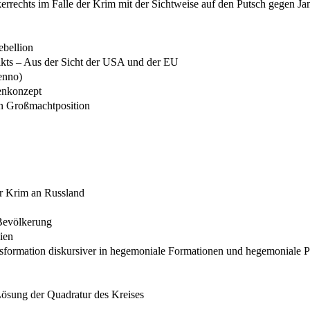
errechts im Falle der Krim mit der Sichtweise auf den Putsch gegen J
ebellion
kts – Aus der Sicht der USA und der EU
enno)
enkonzept
en Großmachtposition
r Krim an Russland
 Bevölkerung
ien
sformation diskursiver in hegemoniale Formationen und hegemoniale 
Lösung der Quadratur des Kreises