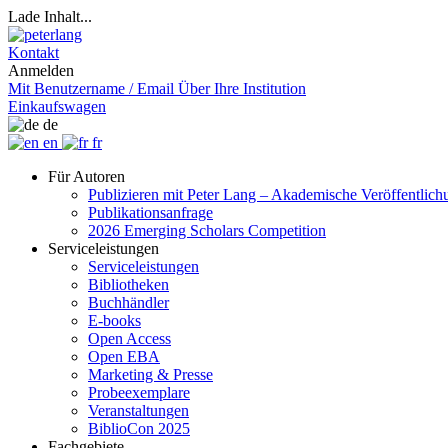
Lade Inhalt...
Kontakt
Anmelden
Mit Benutzername / Email
Über Ihre Institution
Einkaufswagen
de
en
fr
Für Autoren
Publizieren mit Peter Lang – Akademische Veröffentlic
Publikationsanfrage
2026 Emerging Scholars Competition
Serviceleistungen
Serviceleistungen
Bibliotheken
Buchhändler
E-books
Open Access
Open EBA
Marketing & Presse
Probeexemplare
Veranstaltungen
BiblioCon 2025
Fachgebiete