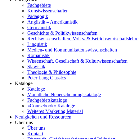
Fachgebiete
Kunstwissenschaften
Pädagogik
Anglistik – Amerikanistik
Germanistik
Geschichte & Politikwissenschaften
Rechtswissenschaften, Volks- & Betriebswirtschaftslehre
Linguistik
Medien- und Kommunikationswissenschaften
Romanistik
Wissenschaft, Gesellschaft & Kulturwissenschaften
Slawistik
Theologie & Philosophie
Peter Lang Classics
Kataloge
Kataloge
Monatliche Neuerscheinungskataloge
Fachgebietskataloge
«Coursebook» Kataloge
Weiteres Marketing Material
Neuigkeiten und Ressourcen
Über uns
Über uns
Kontakt