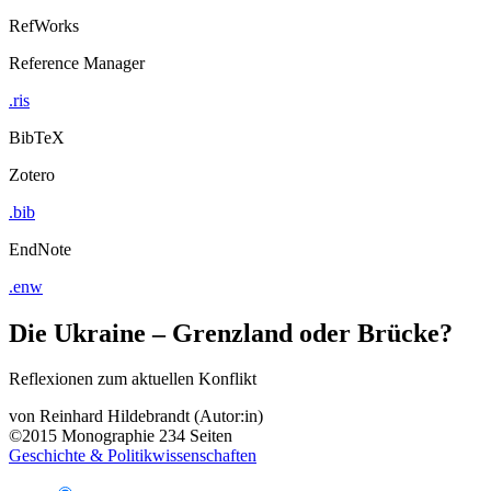
RefWorks
Reference Manager
.ris
BibTeX
Zotero
.bib
EndNote
.enw
Die Ukraine – Grenzland oder Brücke?
Reflexionen zum aktuellen Konflikt
von
Reinhard Hildebrandt (Autor:in)
©2015
Monographie
234 Seiten
Geschichte & Politikwissenschaften