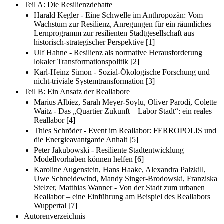
Teil A: Die Resilienzdebatte
Harald Kegler - Eine Schwelle im Anthropozän: Vom
Wachstum zur Resilienz, Anregungen für ein räumliches
Lernprogramm zur resilienten Stadtgesellschaft aus
historisch-strategischer Perspektive [1]
Ulf Hahne - Resilienz als normative Herausforderung
lokaler Transformationspolitik [2]
Karl-Heinz Simon - Sozial-Ökologische Forschung und
nicht-triviale Systemtransformation [3]
Teil B: Ein Ansatz der Reallabore
Marius Albiez, Sarah Meyer-Soylu, Oliver Parodi, Colette
Waitz - Das „Quartier Zukunft – Labor Stadt“: ein reales
Reallabor [4]
Thies Schröder - Event im Reallabor: FERROPOLIS und
die Energieavantgarde Anhalt [5]
Peter Jakubowski - Resiliente Stadtentwicklung –
Modellvorhaben können helfen [6]
Karoline Augenstein, Hans Haake, Alexandra Palzkill,
Uwe Schneidewind, Mandy Singer-Brodowski, Franziska
Stelzer, Matthias Wanner - Von der Stadt zum urbanen
Reallabor – eine Einführung am Beispiel des Reallabors
Wuppertal [7]
Autorenverzeichnis