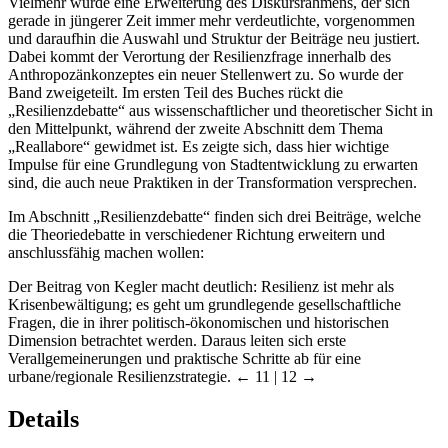
Vielmehr wurde eine Erweiterung des Diskursrahmens, der sich
gerade in jüngerer Zeit immer mehr verdeutlichte, vorgenommen
und daraufhin die Auswahl und Struktur der Beiträge neu justiert.
Dabei kommt der Verortung der Resilienzfrage innerhalb des
Anthropozänkonzeptes ein neuer Stellenwert zu. So wurde der
Band zweigeteilt. Im ersten Teil des Buches rückt die
„Resilienzdebatte“ aus wissenschaftlicher und theoretischer Sicht in
den Mittelpunkt, während der zweite Abschnitt dem Thema
„Reallabore“ gewidmet ist. Es zeigte sich, dass hier wichtige
Impulse für eine Grundlegung von Stadtentwicklung zu erwarten
sind, die auch neue Praktiken in der Transformation versprechen.
Im Abschnitt „Resilienzdebatte“ finden sich drei Beiträge, welche
die Theoriedebatte in verschiedener Richtung erweitern und
anschlussfähig machen wollen:
Der Beitrag von Kegler macht deutlich: Resilienz ist mehr als
Krisenbewältigung; es geht um grundlegende gesellschaftliche
Fragen, die in ihrer politisch-ökonomischen und historischen
Dimension betrachtet werden. Daraus leiten sich erste
Verallgemeinerungen und praktische Schritte ab für eine
urbane/regionale Resilienzstrategie.
← 11 | 12 →
Details