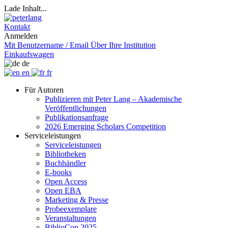
Lade Inhalt...
Kontakt
Anmelden
Mit Benutzername / Email
Über Ihre Institution
Einkaufswagen
de
en
fr
Für Autoren
Publizieren mit Peter Lang – Akademische
Veröffentlichungen
Publikationsanfrage
2026 Emerging Scholars Competition
Serviceleistungen
Serviceleistungen
Bibliotheken
Buchhändler
E-books
Open Access
Open EBA
Marketing & Presse
Probeexemplare
Veranstaltungen
BiblioCon 2025