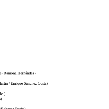
ple (Ramona Hernández)
Martín / Enrique Sánchez Costa)
des)
s)
 (Rebecca Fuchs)