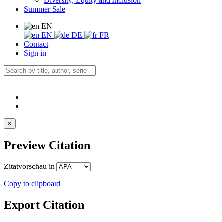
Diversity, Equity and Inclusion
Summer Sale
EN
EN
DE
FR
Contact
Sign in
×
Preview Citation
Zitatvorschau in
Copy to clipboard
Export Citation