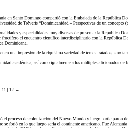
nia en Santo Domingo compartió con la Embajada de la República Domin
versidad de Tréveris “Dominicanidad – Perspectivas de un concepto (t
nalidades y especialidades muy diversas de presentar la República Domin
ructífero el encuentro científico interdisciplinario con la República D
ica Dominicana.
tienen una impresión de la riquísima variedad de temas tratados, sino t
nidad académica, así como igualmente a los múltiples aficionados de l
 11 | 12 →
stó el proceso de colonización del Nuevo Mundo y luego participaron de
 que se forjó en lo que luego sería el continente americano. Fue Alemani