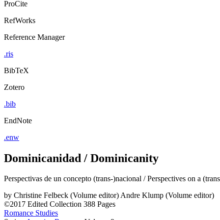
ProCite
RefWorks
Reference Manager
.ris
BibTeX
Zotero
.bib
EndNote
.enw
Dominicanidad / Dominicanity
Perspectivas de un concepto (trans-)nacional / Perspectives on a (tran
by
Christine Felbeck (Volume editor)
Andre Klump (Volume editor)
©2017
Edited Collection
388 Pages
Romance Studies