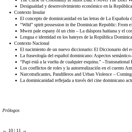
Desigualdad y desenvolvimiento económico en la República D
Contexto Insular
El concepto de dominicanidad en las letras de La Española 
“Wild” spirit possession in the Dominican Republic: From exp
Mwen pale espany òl un chin – La diáspora haitiana y el co
Lengua e identidad en los bateyes de la República Domini
Contexto Nacional
El nacimiento de un nuevo diccionario: El Diccionario del
La fraseología del español dominicano: Aspectos semántico-
“Papi está a la vuelta de cualquier esquina.” –Transnationa
Los conflictos de roles y la autorrealización en el cuento
Narcotraficantes, Pandilleros and Urban Violence – Comin
La dominicanidad reflejada a través del cine dominicano act
Prólogos
← 10 | 11 →