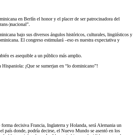
icana en Berlín el honor y el placer de ser patrocinadora del
rans-)nacional”.
icana bajo sus diversos ángulos históricos, culturales, lingüísticos y
ominicana. El congreso estimulará –eso es nuestra expectativa y
ambién es asequible a un público más amplio.
a Hispaniola: ¡Que se sumerjan en “lo dominicano”!
 forma decisiva Francia, Inglaterra y Holanda, será Alemania un
a el país donde, podría decirse, el Nuevo Mundo se asentó en los