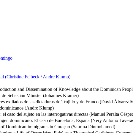
Domingo
nal (Christine Felbeck / Andre Klump)
roduction and Dissemination of Knowledge about the Dominican Peo
a de Sebastian Münster (Johannes Kramer)
s exiliados de las dictaduras de Trujillo y de Franco (David Álvarez 
los dominicanos (Andre Klump)
el caso del sujeto en las interrogativas directas (Manuel Peralta Céspe
 origen dominicano. El caso de Barcelona, España (Nery Antonio Tavera
 of Dominican immigrants in Curaçao (Sabrina Dinmohamed)
Wondrous Life of Oscar Wao: Fukú as a Theoretical Caribbean Concept