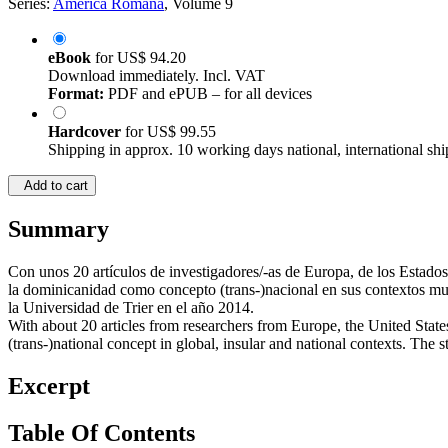
Series:
America Romana
, Volume 9
eBook
for
US$ 94.20
Download immediately. Incl. VAT
Format:
PDF and ePUB – for all devices
Hardcover
for
US$ 99.55
Shipping in approx. 10 working days national, international shi
Add to cart
Summary
Con unos 20 artículos de investigadores/-as de Europa, de los Estados
la dominicanidad como concepto (trans-)nacional en sus contextos mu
la Universidad de Trier en el año 2014.
With about 20 articles from researchers from Europe, the United State
(trans-)national concept in global, insular and national contexts. Th
Excerpt
Table Of Contents