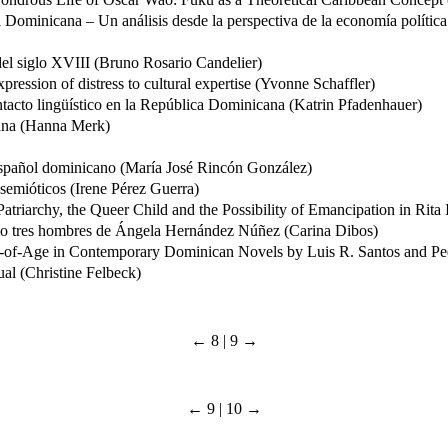
ominicana – Un análisis desde la perspectiva de la economía política
del siglo XVIII (Bruno Rosario Candelier)
ression of distress to cultural expertise (Yvonne Schaffler)
ntacto lingüístico en la República Dominicana (Katrin Pfadenhauer)
cana (Hanna Merk)
 español dominicano (María José Rincón González)
semióticos (Irene Pérez Guerra)
l Patriarchy, the Queer Child and the Possibility of Emancipation in R
 Amo tres hombres de Ángela Hernández Núñez (Carina Dibos)
g-of-Age in Contemporary Dominican Novels by Luis R. Santos and Ped
ual (Christine Felbeck)
← 8 | 9 →
← 9 | 10 →