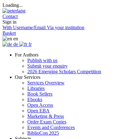
Loading...
Contact
Sign in
With Username/Email
Via your institution
Basket
en
de
fr
For Authors
Publish with us
Submit your enquiry
2026 Emerging Scholars Competition
Our Services
Services Overview
Libraries
Book Sellers
Ebooks
Open Access
Open EBA
Marketing & Press
Order Exam Copies
Events and Conferences
BiblioCon 2025
Subjects