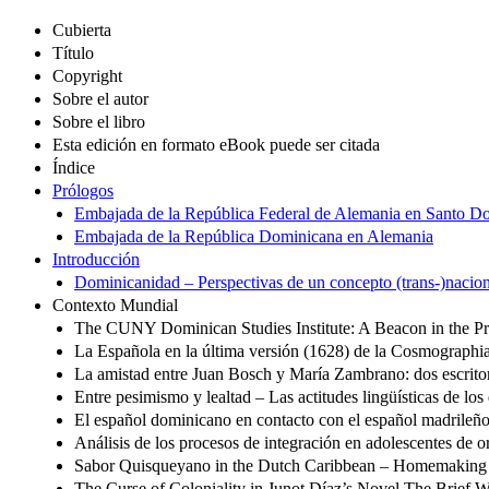
Cubierta
Título
Copyright
Sobre el autor
Sobre el libro
Esta edición en formato eBook puede ser citada
Índice
Prólogos
Embajada de la República Federal de Alemania en Santo 
Embajada de la República Dominicana en Alemania
Introducción
Dominicanidad – Perspectivas de un concepto (trans-)nacio
Contexto Mundial
The CUNY Dominican Studies Institute: A Beacon in the P
La Española en la última versión (1628) de la Cosmographi
La amistad entre Juan Bosch y María Zambrano: dos escritore
Entre pesimismo y lealtad – Las actitudes lingüísticas de 
El español dominicano en contacto con el español madrileño: 
Análisis de los procesos de integración en adolescentes de
Sabor Quisqueyano in the Dutch Caribbean – Homemaking
The Curse of Coloniality in Junot Díaz’s Novel The Brief 