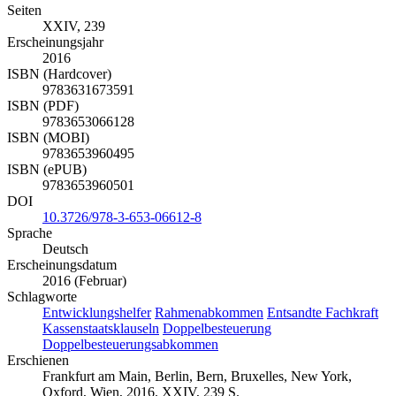
Seiten
XXIV, 239
Erscheinungsjahr
2016
ISBN (Hardcover)
9783631673591
ISBN (PDF)
9783653066128
ISBN (MOBI)
9783653960495
ISBN (ePUB)
9783653960501
DOI
10.3726/978-3-653-06612-8
Sprache
Deutsch
Erscheinungsdatum
2016 (Februar)
Schlagworte
Entwicklungshelfer
Rahmenabkommen
Entsandte Fachkraft
Kassenstaatsklauseln
Doppelbesteuerung
Doppelbesteuerungsabkommen
Erschienen
Frankfurt am Main, Berlin, Bern, Bruxelles, New York,
Oxford, Wien, 2016. XXIV, 239 S.