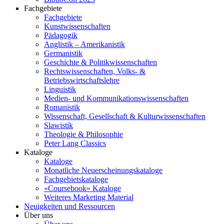
Fachgebiete
Fachgebiete
Kunstwissenschaften
Pädagogik
Anglistik – Amerikanistik
Germanistik
Geschichte & Politikwissenschaften
Rechtswissenschaften, Volks- &
Betriebswirtschaftslehre
Linguistik
Medien- und Kommunikationswissenschaften
Romanistik
Wissenschaft, Gesellschaft & Kulturwissenschaften
Slawistik
Theologie & Philosophie
Peter Lang Classics
Kataloge
Kataloge
Monatliche Neuerscheinungskataloge
Fachgebietskataloge
«Coursebook» Kataloge
Weiteres Marketing Material
Neuigkeiten und Ressourcen
Über uns