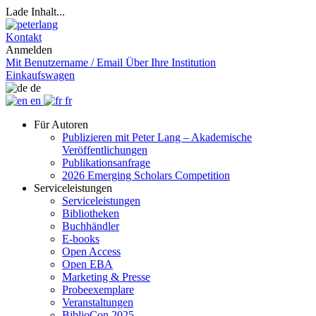
Lade Inhalt...
Kontakt
Anmelden
Mit Benutzername / Email
Über Ihre Institution
Einkaufswagen
de
en
fr
Für Autoren
Publizieren mit Peter Lang – Akademische
Veröffentlichungen
Publikationsanfrage
2026 Emerging Scholars Competition
Serviceleistungen
Serviceleistungen
Bibliotheken
Buchhändler
E-books
Open Access
Open EBA
Marketing & Presse
Probeexemplare
Veranstaltungen
BiblioCon 2025