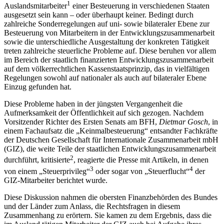
1
Auslandsmitarbeiter
einer Besteuerung in verschiedenen Staaten
ausgesetzt sein kann – oder überhaupt keiner. Bedingt durch
zahlreiche Sonderregelungen auf uni- sowie bilateraler Ebene zur
Besteuerung von Mitarbeitern in der Entwicklungszusammenarbeit
sowie die unterschiedliche Ausgestaltung der konkreten Tätigkeit
treten zahlreiche steuerliche Probleme auf. Diese beruhen vor allem
im Bereich der staatlich finanzierten Entwicklungszusammenarbeit
auf dem völkerrechtlichen Kassenstaatsprinzip, das in vielfältigen
Regelungen sowohl auf nationaler als auch auf bilateraler Ebene
Einzug gefunden hat.
Diese Probleme haben in der jüngsten Vergangenheit die
Aufmerksamkeit der Öffentlichkeit auf sich gezogen. Nachdem
Vorsitzender Richter des Ersten Senats am BFH,
Dietmar Gosch
, in
einem Fachaufsatz die „Keinmalbesteuerung“ entsandter Fachkräfte
der Deutschen Gesellschaft für Internationale Zusammenarbeit mbH
(GIZ), die weite Teile der staatlichen Entwicklungszusammenarbeit
2
durchführt, kritisierte
, reagierte die Presse mit Artikeln, in denen
3
4
von einem „Steuerprivileg“
oder sogar von „Steuerflucht“
der
GIZ-Mitarbeiter berichtet wurde.
Diese Diskussion nahmen die obersten Finanzbehörden des Bundes
und der Länder zum Anlass, die Rechtsfragen in diesem
Zusammenhang zu erörtern. Sie kamen zu dem Ergebnis, dass die