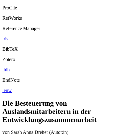
ProCite
RefWorks
Reference Manager
.ris
BibTeX
Zotero
.bib
EndNote
.enw
Die Besteuerung von
Auslandsmitarbeitern in der
Entwicklungszusammenarbeit
von
Sarah Anna Dreher (Autor:in)