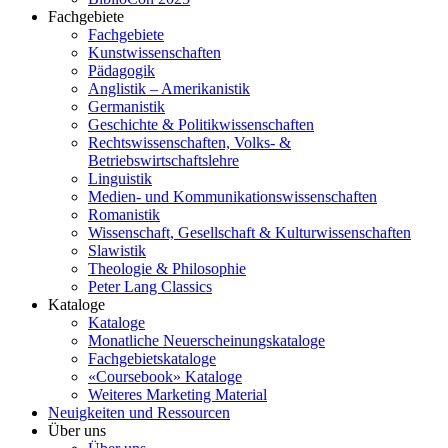
Fachgebiete
Fachgebiete
Kunstwissenschaften
Pädagogik
Anglistik – Amerikanistik
Germanistik
Geschichte & Politikwissenschaften
Rechtswissenschaften, Volks- &
Betriebswirtschaftslehre
Linguistik
Medien- und Kommunikationswissenschaften
Romanistik
Wissenschaft, Gesellschaft & Kulturwissenschaften
Slawistik
Theologie & Philosophie
Peter Lang Classics
Kataloge
Kataloge
Monatliche Neuerscheinungskataloge
Fachgebietskataloge
«Coursebook» Kataloge
Weiteres Marketing Material
Neuigkeiten und Ressourcen
Über uns