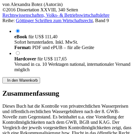
von
Alexandra Botez (Autor:in)
©2016
Dissertation
XXVIII, 340 Seiten
Rechtswissenschaften, Volks- & Betriebswirtschaftslehre
Reihe:
Göttinger Schriften zum Wirtschaftsrecht
, Band 9
eBook
für
US$ 111,40
Sofort herunterladen. Inkl. MwSt.
Format:
PDF und ePUB – für alle Geräte
Hardcover
für
US$ 117,65
Versand in ca. 10 Werktagen national, internationaler Versand
möglich
In den Warenkorb
Zusammenfassung
Dieses Buch hat die Kontrolle von privatrechtlichen Wasserpreisen
und öffentlich-rechtlichen Wassergebühren nach der 8. GWB-
Novelle zum Gegenstand. Es beinhaltet u.a. eine Vorstellung der
Kontrollmöglichkeiten nach dem GWB, BGB und KAG. Der
Vergleich der jeweils vorgestellten Kontrollmöglichkeiten zeigt, dass
sich eine Rekommunalisierung bzw. Flucht in das öffentliche Recht