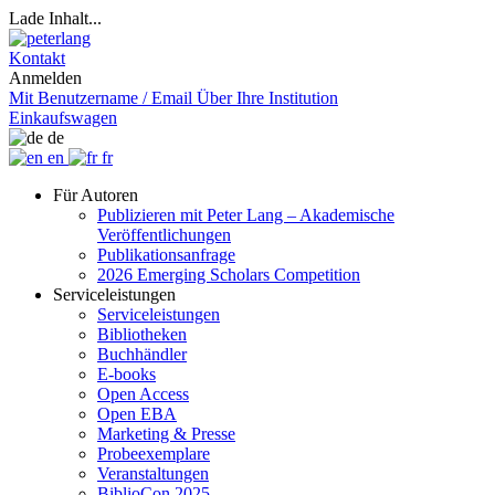
Lade Inhalt...
Kontakt
Anmelden
Mit Benutzername / Email
Über Ihre Institution
Einkaufswagen
de
en
fr
Für Autoren
Publizieren mit Peter Lang – Akademische
Veröffentlichungen
Publikationsanfrage
2026 Emerging Scholars Competition
Serviceleistungen
Serviceleistungen
Bibliotheken
Buchhändler
E-books
Open Access
Open EBA
Marketing & Presse
Probeexemplare
Veranstaltungen
BiblioCon 2025