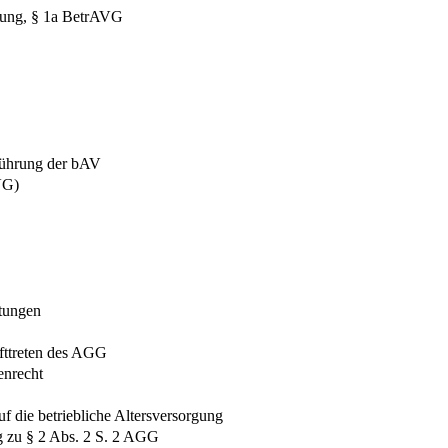
dlung, § 1a BetrAVG
hführung der bAV
VG)
stungen
afttreten des AGG
enrecht
die betriebliche Altersversorgung
g zu § 2 Abs. 2 S. 2 AGG