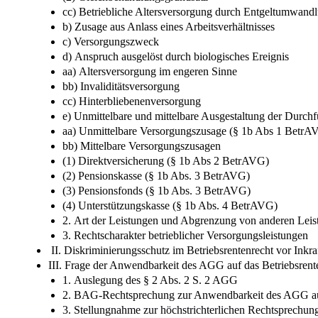
cc) Betriebliche Altersversorgung durch Entgeltumwan
b) Zusage aus Anlass eines Arbeitsverhältnisses
c) Versorgungszweck
d) Anspruch ausgelöst durch biologisches Ereignis
aa) Altersversorgung im engeren Sinne
bb) Invaliditätsversorgung
cc) Hinterbliebenenversorgung
e) Unmittelbare und mittelbare Ausgestaltung der Durc
aa) Unmittelbare Versorgungszusage (§ 1b Abs 1 BetrA
bb) Mittelbare Versorgungszusagen
(1) Direktversicherung (§ 1b Abs 2 BetrAVG)
(2) Pensionskasse (§ 1b Abs. 3 BetrAVG)
(3) Pensionsfonds (§ 1b Abs. 3 BetrAVG)
(4) Unterstützungskasse (§ 1b Abs. 4 BetrAVG)
2. Art der Leistungen und Abgrenzung von anderen Lei
3. Rechtscharakter betrieblicher Versorgungsleistungen
II. Diskriminierungsschutz im Betriebsrentenrecht vor Inkr
III. Frage der Anwendbarkeit des AGG auf das Betriebsrent
1. Auslegung des § 2 Abs. 2 S. 2 AGG
2. BAG-Rechtsprechung zur Anwendbarkeit des AGG auf 
3. Stellungnahme zur höchstrichterlichen Rechtsprechun