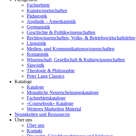
Fachgebiete
Kunstwissenschaften
Pädagogik
Anglistik – Amerikanistik
Germanistik
Geschichte & Politikwissenschaften
Rechtswissenschaften, Volks- & Betriebswirtschaftslehre
Linguistik
Medien- und Kommunikationswissenschaften
Romanistik
Wissenschaft, Gesellschaft & Kulturwissenschaften
Slawistik
Theologie & Philosophie
Peter Lang Classics
Kataloge
Kataloge
Monatliche Neuerscheinungskataloge
Fachgebietskataloge
«Coursebook» Kataloge
Weiteres Marketing Material
Neuigkeiten und Ressourcen
Über uns
Über uns
Kontakt