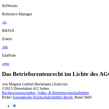
RefWorks
Reference Manager
.ris
BibTeX
Zotero
.bib
EndNote
.enw
Das Betriebsrentenrecht im Lichte des A
von
Magnus Gabriel Beckmann (Autor:in)
©2015
Dissertation
412 Seiten
Rechtswissenschaften, Volks- & Betriebswirtschaftslehre
Reihe:
Europäische Hochschulschriften Recht
, Band 5669