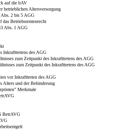
ck auf die bAV
r betrieblichen Altersversorgung
3 Abs. 2 bis 5 AGG
 das Betriebsrentenrecht
§ 33 Abs. 1 AGG
kt
es Inkrafttretens des AGG
ältnisses zum Zeitpunkt des Inkrafttretens des AGG
ältnisses zum Zeitpunkt des Inkrafttretens des AGG
nien vor Inkrafttreten des AGG
es Alters und der Behinderung
verpönten” Merkmale
BetrAVG
 HS BetrAVG
rAVG
beitsentgelt