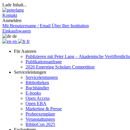
Lade Inhalt...
Kontakt
Anmelden
Mit Benutzername / Email
Über Ihre Institution
Einkaufswagen
de
en
fr
Für Autoren
Publizieren mit Peter Lang – Akademische Veröffentlic
Publikationsanfrage
2026 Emerging Scholars Competition
Serviceleistungen
Serviceleistungen
Bibliotheken
Buchhändler
E-books
Open Access
Open EBA
Marketing & Presse
Probeexemplare
Veranstaltungen
BiblioCon 2025
Fachgebiete