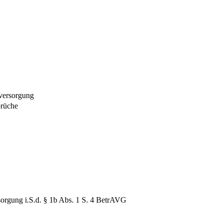
sversorgung
prüche
sorgung i.S.d. § 1b Abs. 1 S. 4 BetrAVG