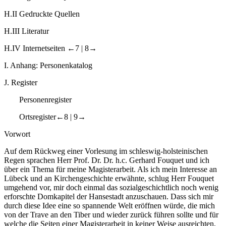
H.II
Gedruckte Quellen
H.III
Literatur
H.IV
Internetseiten
←7 |
8→
I.
Anhang: Personenkatalog
J.
Register
Personenregister
Ortsregister
←8 |
9→
Vorwort
Auf dem Rückweg einer Vorlesung im schleswig-holsteinischen
Regen sprachen Herr Prof. Dr. Dr. h.c. Gerhard Fouquet und ich
über ein Thema für meine Magisterarbeit. Als ich mein Interesse an
Lübeck und an Kirchengeschichte erwähnte, schlug Herr Fouquet
umgehend vor, mir doch einmal das sozialgeschichtlich noch wenig
erforschte Domkapitel der Hansestadt anzuschauen. Dass sich mir
durch diese Idee eine so spannende Welt eröffnen würde, die mich
von der Trave an den Tiber und wieder zurück führen sollte und für
welche die Seiten einer Magisterarbeit in keiner Weise ausreichten,