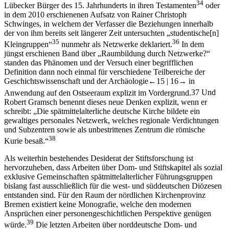
34
Lübecker Bürger des 15. Jahrhunderts in ihren Testamenten
oder
in dem 2010 erschienenen Aufsatz von Rainer Christoph
Schwinges, in welchem der Verfasser die Beziehungen innerhalb
der von ihm bereits seit längerer Zeit untersuchten „studentische[n]
35
36
Kleingruppen“
nunmehr als Netzwerke deklariert.
In dem
jüngst erschienen Band über „Raumbildung durch Netzwerke?“
standen das Phänomen und der Versuch einer begrifflichen
Definition dann noch einmal für verschiedene Teilbereiche der
Geschichtswissenschaft und der Archäologie
←15 |
16→
in
Anwendung auf den Ostseeraum explizit im Vordergrund.
37
Und
Robert Gramsch benennt dieses neue Denken explizit, wenn er
schreibt: „Die spätmittelalterliche deutsche Kirche bildete ein
gewaltiges personales Netzwerk, welches regionale Verdichtungen
und Subzentren sowie als unbestrittenes Zentrum die römische
38
Kurie besaß.“
Als weiterhin bestehendes Desiderat der Stiftsforschung ist
hervorzuheben, dass Arbeiten über Dom- und Stiftskapitel als sozial
exklusive Gemeinschaften spätmittelalterlicher Führungsgruppen
bislang fast ausschließlich für die west- und süddeutschen Diözesen
entstanden sind. Für den Raum der nördlichen Kirchenprovinz
Bremen existiert keine Monografie, welche den modernen
Ansprüchen einer personengeschichtlichen Perspektive genügen
39
würde.
Die letzten Arbeiten über norddeutsche Dom- und