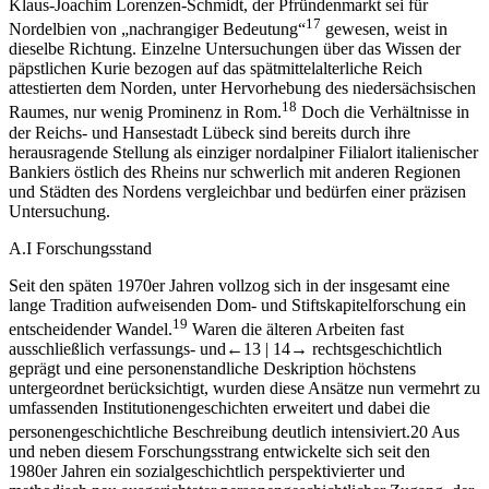
Klaus-Joachim Lorenzen-Schmidt, der Pfründenmarkt sei für
17
Nordelbien von „nachrangiger Bedeutung“
gewesen, weist in
dieselbe Richtung. Einzelne Untersuchungen über das Wissen der
päpstlichen Kurie bezogen auf das spätmittelalterliche Reich
attestierten dem Norden, unter Hervorhebung des niedersächsischen
18
Raumes, nur wenig Prominenz in Rom.
Doch die Verhältnisse in
der Reichs- und Hansestadt Lübeck sind bereits durch ihre
herausragende Stellung als einziger nordalpiner Filialort italienischer
Bankiers östlich des Rheins nur schwerlich mit anderen Regionen
und Städten des Nordens vergleichbar und bedürfen einer präzisen
Untersuchung.
A.I
Forschungsstand
Seit den späten 1970er Jahren vollzog sich in der insgesamt eine
lange Tradition aufweisenden Dom- und Stiftskapitelforschung ein
19
entscheidender Wandel.
Waren die älteren Arbeiten fast
ausschließlich verfassungs- und
←13 |
14→
rechtsgeschichtlich
geprägt und eine personenstandliche Deskription höchstens
untergeordnet berücksichtigt, wurden diese Ansätze nun vermehrt zu
umfassenden Institutionengeschichten erweitert und dabei die
personengeschichtliche Beschreibung deutlich intensiviert.
20
Aus
und neben diesem Forschungsstrang entwickelte sich seit den
1980er Jahren ein sozialgeschichtlich perspektivierter und