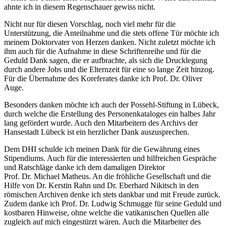
ahnte ich in diesem Regenschauer gewiss nicht.
Nicht nur für diesen Vorschlag, noch viel mehr für die
Unterstützung, die Anteilnahme und die stets offene Tür möchte ich
meinem Doktorvater von Herzen danken. Nicht zuletzt möchte ich
ihm auch für die Aufnahme in diese Schriftenreihe und für die
Geduld Dank sagen, die er aufbrachte, als sich die Drucklegung
durch andere Jobs und die Elternzeit für eine so lange Zeit hinzog.
Für die Übernahme des Koreferates danke ich Prof. Dr. Oliver
Auge.
Besonders danken möchte ich auch der Possehl-Stiftung in Lübeck,
durch welche die Erstellung des Personenkataloges ein halbes Jahr
lang gefördert wurde. Auch den Mitarbeitern des Archivs der
Hansestadt Lübeck ist ein herzlicher Dank auszusprechen.
Dem DHI schulde ich meinen Dank für die Gewährung eines
Stipendiums. Auch für die interessierten und hilfreichen Gespräche
und Ratschläge danke ich dem damaligen Direktor
Prof. Dr. Michael Matheus. An die fröhliche Gesellschaft und die
Hilfe von Dr. Kerstin Rahn und Dr. Eberhard Nikitsch in den
römischen Archiven denke ich stets dankbar und mit Freude zurück.
Zudem danke ich Prof. Dr. Ludwig Schmugge für seine Geduld und
kostbaren Hinweise, ohne welche die vatikanischen Quellen alle
zugleich auf mich eingestürzt wären. Auch die Mitarbeiter des