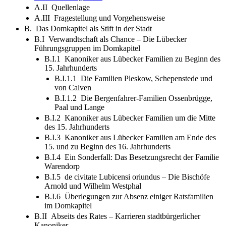
A.II Quellenlage
A.III Fragestellung und Vorgehensweise
B. Das Domkapitel als Stift in der Stadt
B.I Verwandtschaft als Chance – Die Lübecker
Führungsgruppen im Domkapitel
B.I.1 Kanoniker aus Lübecker Familien zu Beginn des
15. Jahrhunderts
B.I.1.1 Die Familien Pleskow, Schepenstede und
von Calven
B.I.1.2 Die Bergenfahrer-Familien Ossenbrügge,
Paal und Lange
B.I.2 Kanoniker aus Lübecker Familien um die Mitte
des 15. Jahrhunderts
B.I.3 Kanoniker aus Lübecker Familien am Ende des
15. und zu Beginn des 16. Jahrhunderts
B.I.4 Ein Sonderfall: Das Besetzungsrecht der Familie
Warendorp
B.I.5 de civitate Lubicensi oriundus – Die Bischöfe
Arnold und Wilhelm Westphal
B.I.6 Überlegungen zur Absenz einiger Ratsfamilien
im Domkapitel
B.II Abseits des Rates – Karrieren stadtbürgerlicher
Kanoniker