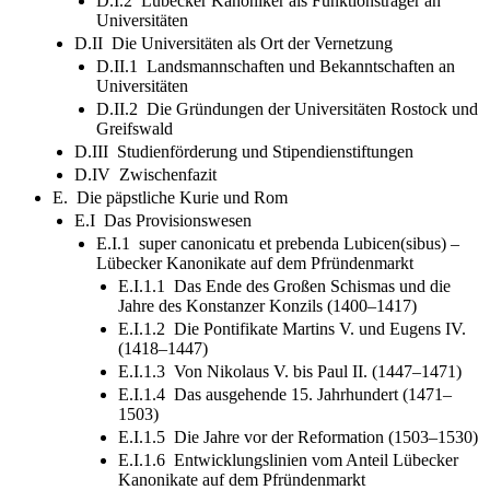
D.I.2 Lübecker Kanoniker als Funktionsträger an
Universitäten
D.II Die Universitäten als Ort der Vernetzung
D.II.1 Landsmannschaften und Bekanntschaften an
Universitäten
D.II.2 Die Gründungen der Universitäten Rostock und
Greifswald
D.III Studienförderung und Stipendienstiftungen
D.IV Zwischenfazit
E. Die päpstliche Kurie und Rom
E.I Das Provisionswesen
E.I.1 super canonicatu et prebenda Lubicen(sibus) –
Lübecker Kanonikate auf dem Pfründenmarkt
E.I.1.1 Das Ende des Großen Schismas und die
Jahre des Konstanzer Konzils (1400–1417)
E.I.1.2 Die Pontifikate Martins V. und Eugens IV.
(1418–1447)
E.I.1.3 Von Nikolaus V. bis Paul II. (1447–1471)
E.I.1.4 Das ausgehende 15. Jahrhundert (1471–
1503)
E.I.1.5 Die Jahre vor der Reformation (1503–1530)
E.I.1.6 Entwicklungslinien vom Anteil Lübecker
Kanonikate auf dem Pfründenmarkt