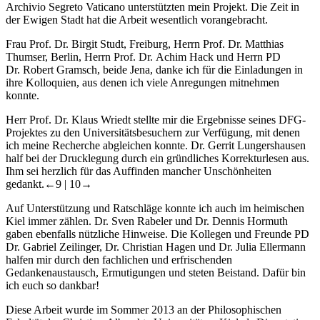
Archivio Segreto Vaticano unterstützten mein Projekt. Die Zeit in
der Ewigen Stadt hat die Arbeit wesentlich vorangebracht.
Frau Prof. Dr. Birgit Studt, Freiburg, Herrn Prof. Dr. Matthias
Thumser, Berlin, Herrn Prof. Dr. Achim Hack und Herrn PD
Dr. Robert Gramsch, beide Jena, danke ich für die Einladungen in
ihre Kolloquien, aus denen ich viele Anregungen mitnehmen
konnte.
Herr Prof. Dr. Klaus Wriedt stellte mir die Ergebnisse seines DFG-
Projektes zu den Universitätsbesuchern zur Verfügung, mit denen
ich meine Recherche abgleichen konnte. Dr. Gerrit Lungershausen
half bei der Drucklegung durch ein gründliches Korrekturlesen aus.
Ihm sei herzlich für das Auffinden mancher Unschönheiten
gedankt.
←9 |
10→
Auf Unterstützung und Ratschläge konnte ich auch im heimischen
Kiel immer zählen. Dr. Sven Rabeler und Dr. Dennis Hormuth
gaben ebenfalls nützliche Hinweise. Die Kollegen und Freunde PD
Dr. Gabriel Zeilinger, Dr. Christian Hagen und Dr. Julia Ellermann
halfen mir durch den fachlichen und erfrischenden
Gedankenaustausch, Ermutigungen und steten Beistand. Dafür bin
ich euch so dankbar!
Diese Arbeit wurde im Sommer 2013 an der Philosophischen