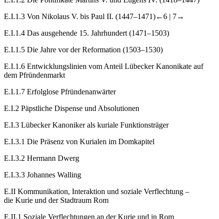
E.I.1.3
Von Nikolaus V. bis Paul II. (1447–1471)
←6 |
7→
E.I.1.4
Das ausgehende 15. Jahrhundert (1471–1503)
E.I.1.5
Die Jahre vor der Reformation (1503–1530)
E.I.1.6
Entwicklungslinien vom Anteil Lübecker Kanonikate auf
dem Pfründenmarkt
E.I.1.7
Erfolglose Pfründenanwärter
E.I.2
Päpstliche Dispense und Absolutionen
E.I.3
Lübecker Kanoniker als kuriale Funktionsträger
E.I.3.1
Die Präsenz von Kurialen im Domkapitel
E.I.3.2
Hermann Dwerg
E.I.3.3
Johannes Walling
E.II
Kommunikation, Interaktion und soziale Verflechtung –
die Kurie und der Stadtraum Rom
E.II.1
Soziale Verflechtungen an der Kurie und in Rom