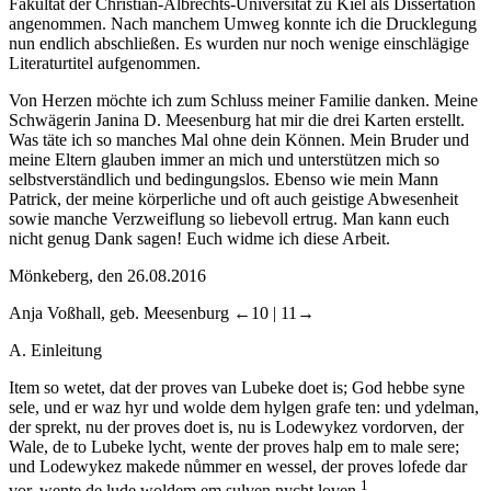
Fakultät der Christian-Albrechts-Universität zu Kiel als Dissertation
angenommen. Nach manchem Umweg konnte ich die Drucklegung
nun endlich abschließen. Es wurden nur noch wenige einschlägige
Literaturtitel aufgenommen.
Von Herzen möchte ich zum Schluss meiner Familie danken. Meine
Schwägerin Janina D. Meesenburg hat mir die drei Karten erstellt.
Was täte ich so manches Mal ohne dein Können. Mein Bruder und
meine Eltern glauben immer an mich und unterstützen mich so
selbstverständlich und bedingungslos. Ebenso wie mein Mann
Patrick, der meine körperliche und oft auch geistige Abwesenheit
sowie manche Verzweiflung so liebevoll ertrug. Man kann euch
nicht genug Dank sagen! Euch widme ich diese Arbeit.
Mönkeberg, den 26.08.2016
Anja Voßhall, geb. Meesenburg
←10 |
11→
A.
Einleitung
Item so wetet, dat der proves van Lubeke doet is; God hebbe syne
sele, und er waz hyr und wolde dem hylgen grafe ten: und ydelman,
der sprekt, nu der proves doet is, nu is Lodewykez vordorven, der
Wale, de to Lubeke lycht, wente der proves halp em to male sere;
und Lodewykez makede nůmmer en wessel, der proves lofede dar
1
vor, wente de lude woldem em sulven nycht loven.