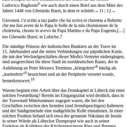
6
Ludovico Baglionis
wie auch durch einen Brief aus dem März des
Jahres 1448 von Gherardo Bueri, in dem er schrieb:
←11 |
12→
Giovanni, i’o scrito a tuo padre che lui scriva et chometa a Ruberto
che ma fazi avere da lo Papa le bolle de la mia chomissione de la
choletoria, chomo io avevo da Papa Martino e da Papa Eugenio,
[…]
tuo Gherardo Bueri, in Lubiche.
7
Die ständige Präsenz der italienischen Bankiers an der Trave im
15. Jahrhundert und die steten Verbindungen zur päpstlichen Kurie,
die mit den Wechselgeschäften dieser Medici-Vertreter einhergingen,
sind ausgerechnet für diese Stadt im norddeutschen Raum, der in
8
Anlehnung an Peter Moraws Terminus „königsfern“
häufig als
9
„kurienfern“
bezeichnet und an der Peripherie verortet wurde,
10
bemerkenswert.
Warum beginnt eine Arbeit über das Domkapitel in Lübeck mit einer
solchen Feststellung? Bereits im Eingangszitat wird deutlich, dass in
der Travestadt Mittelsmänner zugegen waren, die bei den
Geschäften zwischen den fremden (und fremdsprachigen) Italienern
und der Stadtgemeinde eine maßgebliche Rolle einnahmen. In einer
solchen Position befand sich etwa der genannte Nikolaus de Insula
in seiner Würde als Lübecker Dompropst wie auch in seiner
Funktion als Kollektor der Kirchenprovinzen Riga und Bremen