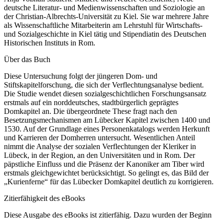
deutsche Literatur- und Medienwissenschaften und Soziologie an
der Christian-Albrechts-Universität zu Kiel. Sie war mehrere Jahre
als Wissenschaftliche Mitarbeiterin am Lehrstuhl für Wirtschafts-
und Sozialgeschichte in Kiel tätig und Stipendiatin des Deutschen
Historischen Instituts in Rom.
Über das Buch
Diese Untersuchung folgt der jüngeren Dom- und
Stiftskapitelforschung, die sich der Verflechtungsanalyse bedient.
Die Studie wendet diesen sozialgeschichtlichen Forschungsansatz
erstmals auf ein norddeutsches, stadtbürgerlich geprägtes
Domkapitel an. Die übergeordnete These fragt nach den
Besetzungsmechanismen am Lübecker Kapitel zwischen 1400 und
1530. Auf der Grundlage eines Personenkatalogs werden Herkunft
und Karrieren der Domherren untersucht. Wesentlichen Anteil
nimmt die Analyse der sozialen Verflechtungen der Kleriker in
Lübeck, in der Region, an den Universitäten und in Rom. Der
päpstliche Einfluss und die Präsenz der Kanoniker am Tiber wird
erstmals gleichgewichtet berücksichtigt. So gelingt es, das Bild der
„Kurienferne“ für das Lübecker Domkapitel deutlich zu korrigieren.
Zitierfähigkeit des eBooks
Diese Ausgabe des eBooks ist zitierfähig. Dazu wurden der Beginn