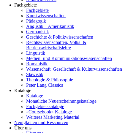
Fachgebiete
Fachgebiete
Kunstwissenschaften
Pädagogik
Anglistik – Amerikanistik
Germanistik
Geschichte & Politikwissenschaften
Rechtswissenschaften, Volks- &
Betriebswirtschaftslehre
Linguistik
Medien- und Kommunikationswissenschaften
Romanistik
Wissenschaft, Gesellschaft & Kulturwissenschaften
Slawistik
Theologie & Philosophie
Peter Lang Classics
Kataloge
Kataloge
Monatliche Neuerscheinungskataloge
Fachgebietskataloge
«Coursebook» Kataloge
Weiteres Marketing Material
Neuigkeiten und Ressourcen
Über uns