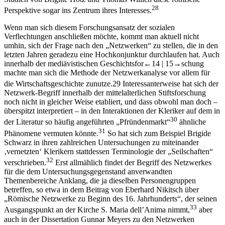
28
Perspektive sogar ins Zentrum ihres Interesses.
Wenn man sich diesem Forschungsansatz der sozialen
Verflechtungen anschließen möchte, kommt man aktuell nicht
umhin, sich der Frage nach den „Netzwerken“ zu stellen, die in den
letzten Jahren geradezu eine Hochkonjunktur durchlaufen hat. Auch
innerhalb der mediävistischen Geschichtsfor
←14 |
15→
schung
machte man sich die Methode der Netzwerkanalyse vor allem für
die Wirtschaftsgeschichte zunutze.
29
Interessanterweise hat sich der
Netzwerk-Begriff innerhalb der mittelalterlichen Stiftsforschung
noch nicht in gleicher Weise etabliert, und dass obwohl man doch –
überspitzt interpretiert – in den Interaktionen der Kleriker auf dem in
30
der Literatur so häufig angeführten „Pfründenmarkt“
ähnliche
31
Phänomene vermuten könnte.
So hat sich zum Beispiel Brigide
Schwarz in ihren zahlreichen Untersuchungen zu miteinander
‚vernetzten‘ Klerikern stattdessen Terminologie der „Seilschaften“
32
verschrieben.
Erst allmählich findet der Begriff des Netzwerkes
für die dem Untersuchungsgegenstand anverwandten
Themenbereiche Anklang, die ja dieselben Personengruppen
betreffen, so etwa in dem Beitrag von Eberhard Nikitsch über
„Römische Netzwerke zu Beginn des 16. Jahrhunderts“, der seinen
33
Ausgangspunkt an der Kirche S. Maria dell’Anima nimmt,
aber
auch in der Dissertation Gunnar Meyers zu den Netzwerken