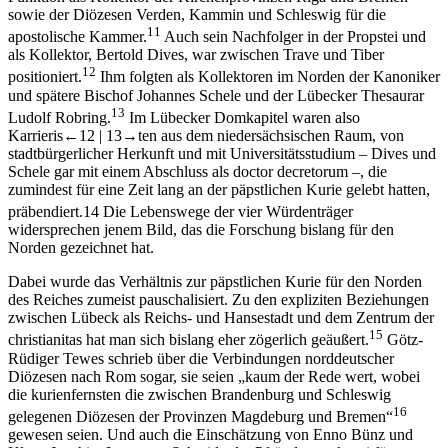
sowie der Diözesen Verden, Kammin und Schleswig für die
11
apostolische Kammer.
Auch sein Nachfolger in der Propstei und
als Kollektor, Bertold Dives, war zwischen Trave und Tiber
12
positioniert.
Ihm folgten als Kollektoren im Norden der Kanoniker
und spätere Bischof Johannes Schele und der Lübecker Thesaurar
13
Ludolf Robring.
Im Lübecker Domkapitel waren also
Karrieris
←12 |
13→
ten aus dem niedersächsischen Raum, von
stadtbürgerlicher Herkunft und mit Universitätsstudium – Dives und
Schele gar mit einem Abschluss als
doctor decretorum
–, die
zumindest für eine Zeit lang an der päpstlichen Kurie gelebt hatten,
präbendiert.
14
Die Lebenswege der vier Würdenträger
widersprechen jenem Bild, das die Forschung bislang für den
Norden gezeichnet hat.
Dabei wurde das Verhältnis zur päpstlichen Kurie für den Norden
des Reiches zumeist pauschalisiert. Zu den expliziten Beziehungen
zwischen Lübeck als Reichs- und Hansestadt und dem Zentrum der
15
christianitas
hat man sich bislang eher zögerlich geäußert.
Götz-
Rüdiger Tewes schrieb über die Verbindungen norddeutscher
Diözesen nach Rom sogar, sie seien „kaum der Rede wert, wobei
die kurienfernsten die zwischen Brandenburg und Schleswig
16
gelegenen Diözesen der Provinzen Magdeburg und Bremen“
gewesen seien. Und auch die Einschätzung von Enno Bünz und