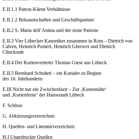
E.II.1.1
Patron-Klient-Verhältnisse
E.II.1.2
Bekanntschaften und Geschäftspartner
E.II.2
S. Maria dell’Anima und der
rione
Parione
E.II.3
Vier Lübecker Kanoniker zusammen in Rom – Dietrich von
Calven, Heinrich Pomert, Heinrich Gherwer und Dietrich
Clinckrade
E.II.4
Der Kurienvertreter Thomas Giese aus Lübeck
E.II.5
Bernhard Schulteti – ein Kurialer zu Beginn
des 16. Jahrhunderts
E.III
Nicht nur ein Zwischenfazit – Zur ‚Kuriennähe‘
und ‚Kurienferne‘ der Hansestadt Lübeck
F.
Schluss
G.
Abkürzungsverzeichnis
H.
Quellen- und Literaturverzeichnis
H.I
Ungedruckte Quellen