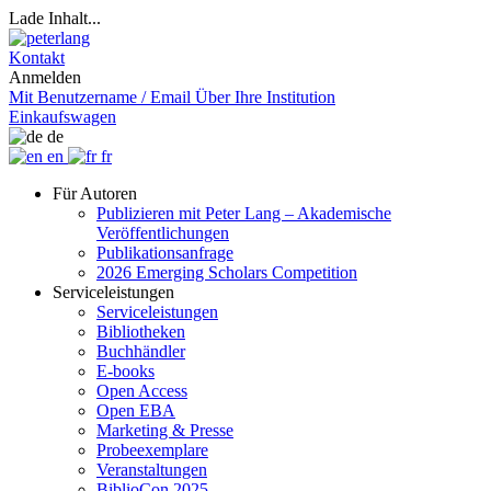
Lade Inhalt...
Kontakt
Anmelden
Mit Benutzername / Email
Über Ihre Institution
Einkaufswagen
de
en
fr
Für Autoren
Publizieren mit Peter Lang – Akademische
Veröffentlichungen
Publikationsanfrage
2026 Emerging Scholars Competition
Serviceleistungen
Serviceleistungen
Bibliotheken
Buchhändler
E-books
Open Access
Open EBA
Marketing & Presse
Probeexemplare
Veranstaltungen
BiblioCon 2025