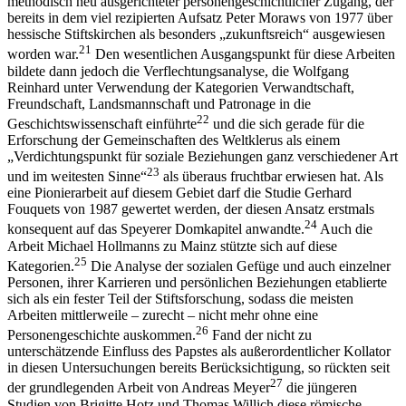
methodisch neu ausgerichteter personengeschichtlicher Zugang, der
bereits in dem viel rezipierten Aufsatz Peter Moraws von 1977 über
hessische Stiftskirchen als besonders „zukunftsreich“ ausgewiesen
21
worden war.
Den wesentlichen Ausgangspunkt für diese Arbeiten
bildete dann jedoch die Verflechtungsanalyse, die Wolfgang
Reinhard unter Verwendung der Kategorien Verwandtschaft,
Freundschaft, Landsmannschaft und Patronage in die
22
Geschichtswissenschaft einführte
und die sich gerade für die
Erforschung der Gemeinschaften des Weltklerus als einem
„Verdichtungspunkt für soziale Beziehungen ganz verschiedener Art
23
und im weitesten Sinne“
als überaus fruchtbar erwiesen hat. Als
eine Pionierarbeit auf diesem Gebiet darf die Studie Gerhard
Fouquets von 1987 gewertet werden, der diesen Ansatz erstmals
24
konsequent auf das Speyerer Domkapitel anwandte.
Auch die
Arbeit Michael Hollmanns zu Mainz stützte sich auf diese
25
Kategorien.
Die Analyse der sozialen Gefüge und auch einzelner
Personen, ihrer Karrieren und persönlichen Beziehungen etablierte
sich als ein fester Teil der Stiftsforschung, sodass die meisten
Arbeiten mittlerweile – zurecht – nicht mehr ohne eine
26
Personengeschichte auskommen.
Fand der nicht zu
unterschätzende Einfluss des Papstes als außerordentlicher Kollator
in diesen Untersuchungen bereits Berücksichtigung, so rückten seit
27
der grundlegenden Arbeit von Andreas Meyer
die jüngeren
Studien von Brigitte Hotz und Thomas Willich diese römische