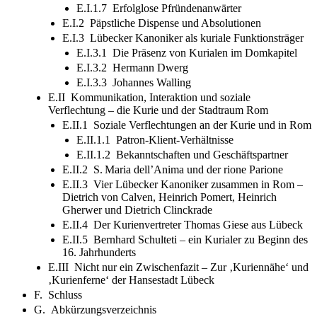
E.I.1.7 Erfolglose Pfründenanwärter
E.I.2 Päpstliche Dispense und Absolutionen
E.I.3 Lübecker Kanoniker als kuriale Funktionsträger
E.I.3.1 Die Präsenz von Kurialen im Domkapitel
E.I.3.2 Hermann Dwerg
E.I.3.3 Johannes Walling
E.II Kommunikation, Interaktion und soziale
Verflechtung – die Kurie und der Stadtraum Rom
E.II.1 Soziale Verflechtungen an der Kurie und in Rom
E.II.1.1 Patron-Klient-Verhältnisse
E.II.1.2 Bekanntschaften und Geschäftspartner
E.II.2 S. Maria dell’Anima und der rione Parione
E.II.3 Vier Lübecker Kanoniker zusammen in Rom –
Dietrich von Calven, Heinrich Pomert, Heinrich
Gherwer und Dietrich Clinckrade
E.II.4 Der Kurienvertreter Thomas Giese aus Lübeck
E.II.5 Bernhard Schulteti – ein Kurialer zu Beginn des
16. Jahrhunderts
E.III Nicht nur ein Zwischenfazit – Zur ‚Kuriennähe‘ und
‚Kurienferne‘ der Hansestadt Lübeck
F. Schluss
G. Abkürzungsverzeichnis