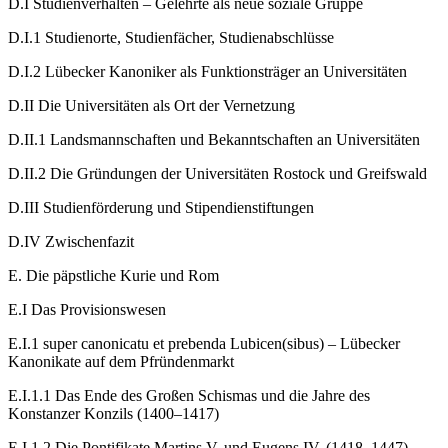
D.I
Studienverhalten – Gelehrte als neue soziale Gruppe
D.I.1
Studienorte, Studienfächer, Studienabschlüsse
D.I.2
Lübecker Kanoniker als Funktionsträger an Universitäten
D.II
Die Universitäten als Ort der Vernetzung
D.II.1
Landsmannschaften und Bekanntschaften an Universitäten
D.II.2
Die Gründungen der Universitäten Rostock und Greifswald
D.III
Studienförderung und Stipendienstiftungen
D.IV
Zwischenfazit
E.
Die päpstliche Kurie und Rom
E.I
Das Provisionswesen
E.I.1
super canonicatu et prebenda Lubicen(sibus) –
Lübecker
Kanonikate auf dem Pfründenmarkt
E.I.1.1
Das Ende des Großen Schismas und die Jahre des
Konstanzer Konzils (1400–1417)
E.I.1.2
Die Pontifikate Martins V. und Eugens IV. (1418–1447)