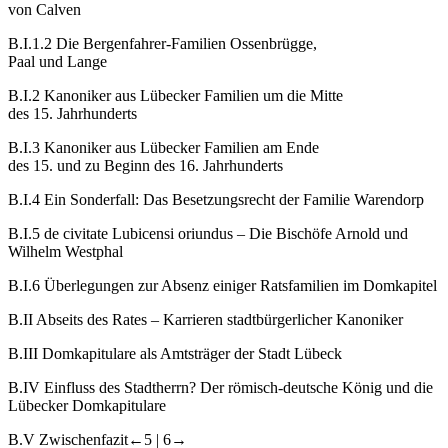
von Calven
B.I.1.2
Die Bergenfahrer-Familien Ossenbrügge,
Paal und Lange
B.I.2
Kanoniker aus Lübecker Familien um die Mitte
des 15. Jahrhunderts
B.I.3
Kanoniker aus Lübecker Familien am Ende
des 15. und zu Beginn des 16. Jahrhunderts
B.I.4
Ein Sonderfall: Das Besetzungsrecht der Familie Warendorp
B.I.5
de civitate Lubicensi oriundus
– Die Bischöfe Arnold und
Wilhelm Westphal
B.I.6
Überlegungen zur Absenz einiger Ratsfamilien im Domkapitel
B.II
Abseits des Rates – Karrieren stadtbürgerlicher Kanoniker
B.III
Domkapitulare als Amtsträger der Stadt Lübeck
B.IV
Einfluss des Stadtherrn? Der römisch-deutsche König und die
Lübecker Domkapitulare
B.V
Zwischenfazit
←5 |
6→