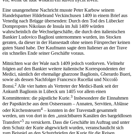
Eine unangenehme Nachricht musste Peter Karbow seinem
Handelspartner Hildebrand Veckinchusen 1409 in einem Brief aus
Venedig nach Brügge übersenden: Durch den Tod des Lübecker
Dompropstes Nikolaus de Insula im Juli 1409 würden
wahrscheinlich die Wechselgeschäfte, die durch den italienischen
Bankier Ludovico Baglioni unternommen wurden, ins Stocken
geraten, da dieser in der Hansestadt ohne seinen Fürsprecher keinen
guten Stand habe. Der Kaufmann sagte dem Italiener an der Trave
ein schnelles Ende seiner Geschäfte voraus.
Mitnichten war
der Wale
nach 1409 jedoch
vordorven
. Vielmehr
folgten auf den Bankier weitere italienische Korrespondenten der
Medici, nämlich der ehemalige
gharzone
Baglionis, Gherardo Bueri,
sowie als dessen Nachfolger Francesco Rucellai und Niccolò
2
Bonsi.
Alle vier hatten als Vertreter der Medici-Bank seit der
Ankunft Baglionis in Lübeck um 1405 vor allem einen
3
Kommittenten: die päpstliche Kurie.
Insbesondere die Einnahmen
der Papstkirche aus dem Ostseeraum – Annaten, Servitien, Ablässe
4
oder Kirchensteuern
– konnten in der Travestadt gesammelt
werden, um von dort in den „unsichtbaren Kanälen des bargeldlosen
5
Transfers“
zu versickern. Dass die Geschäfte im Auftrag und unter
dem Schutz der Kurie abgewickelt wurden, veranschaulicht sich
zum Beispiel an den Schutzbriefen der Kurie für die Reisen