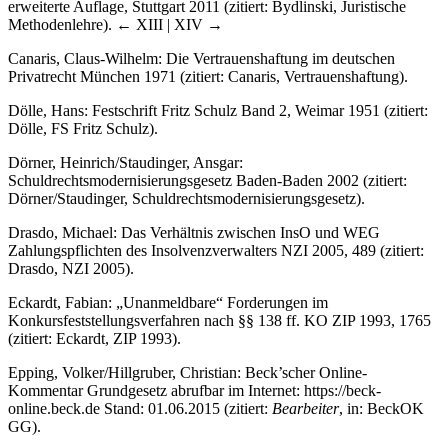
erweiterte Auflage, Stuttgart 2011 (zitiert: Bydlinski, Juristische
Methodenlehre).
← XIII | XIV →
Canaris, Claus-Wilhelm: Die Vertrauenshaftung im deutschen
Privatrecht München 1971 (zitiert: Canaris, Vertrauenshaftung).
Dölle, Hans: Festschrift Fritz Schulz Band 2, Weimar 1951 (zitiert:
Dölle, FS Fritz Schulz).
Dörner, Heinrich/Staudinger, Ansgar:
Schuldrechtsmodernisierungsgesetz Baden-Baden 2002 (zitiert:
Dörner/Staudinger, Schuldrechtsmodernisierungsgesetz).
Drasdo, Michael: Das Verhältnis zwischen InsO und WEG
Zahlungspflichten des Insolvenzverwalters NZI 2005, 489 (zitiert:
Drasdo, NZI 2005).
Eckardt, Fabian: „Unanmeldbare“ Forderungen im
Konkursfeststellungsverfahren nach §§ 138 ff. KO ZIP 1993, 1765
(zitiert: Eckardt, ZIP 1993).
Epping, Volker/Hillgruber, Christian: Beck’scher Online-
Kommentar Grundgesetz abrufbar im Internet:
https://beck-
online.beck.de
Stand: 01.06.2015 (zitiert:
Bearbeiter
, in: BeckOK
GG).