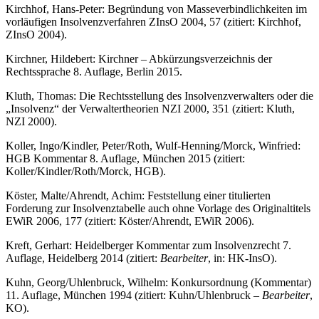
Kirchhof, Hans-Peter: Begründung von Masseverbindlichkeiten im
vorläufigen Insolvenzverfahren ZInsO 2004, 57 (zitiert: Kirchhof,
ZInsO 2004).
Kirchner, Hildebert: Kirchner – Abkürzungsverzeichnis der
Rechtssprache 8. Auflage, Berlin 2015.
Kluth, Thomas: Die Rechtsstellung des Insolvenzverwalters oder die
„Insolvenz“ der Verwaltertheorien NZI 2000, 351 (zitiert: Kluth,
NZI 2000).
Koller, Ingo/Kindler, Peter/Roth, Wulf-Henning/Morck, Winfried:
HGB Kommentar 8. Auflage, München 2015 (zitiert:
Koller/Kindler/Roth/Morck, HGB).
Köster, Malte/Ahrendt, Achim: Feststellung einer titulierten
Forderung zur Insolvenztabelle auch ohne Vorlage des Originaltitels
EWiR 2006, 177 (zitiert: Köster/Ahrendt, EWiR 2006).
Kreft, Gerhart: Heidelberger Kommentar zum Insolvenzrecht 7.
Auflage, Heidelberg 2014 (zitiert:
Bearbeiter
, in: HK-InsO).
Kuhn, Georg/Uhlenbruck, Wilhelm: Konkursordnung (Kommentar)
11. Auflage, München 1994 (zitiert: Kuhn/Uhlenbruck –
Bearbeiter
,
KO).