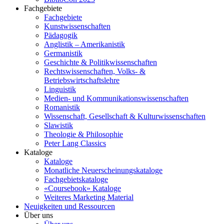
Fachgebiete
Fachgebiete
Kunstwissenschaften
Pädagogik
Anglistik – Amerikanistik
Germanistik
Geschichte & Politikwissenschaften
Rechtswissenschaften, Volks- &
Betriebswirtschaftslehre
Linguistik
Medien- und Kommunikationswissenschaften
Romanistik
Wissenschaft, Gesellschaft & Kulturwissenschaften
Slawistik
Theologie & Philosophie
Peter Lang Classics
Kataloge
Kataloge
Monatliche Neuerscheinungskataloge
Fachgebietskataloge
«Coursebook» Kataloge
Weiteres Marketing Material
Neuigkeiten und Ressourcen
Über uns