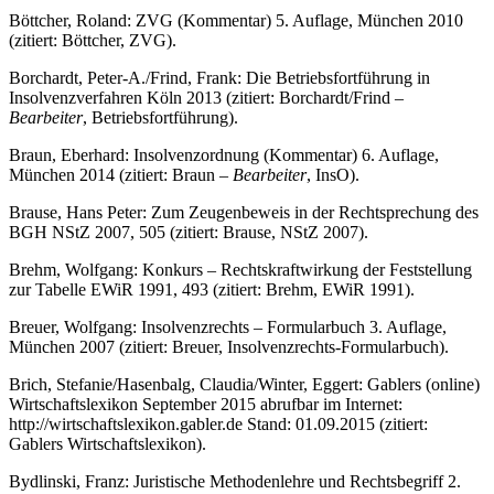
Böttcher, Roland: ZVG (Kommentar) 5. Auflage, München 2010
(zitiert: Böttcher, ZVG).
Borchardt, Peter-A./Frind, Frank: Die Betriebsfortführung in
Insolvenzverfahren Köln 2013 (zitiert: Borchardt/Frind
–
Bearbeiter
, Betriebsfortführung).
Braun, Eberhard: Insolvenzordnung (Kommentar) 6. Auflage,
München 2014 (zitiert: Braun
– Bearbeiter
, InsO).
Brause, Hans Peter: Zum Zeugenbeweis in der Rechtsprechung des
BGH NStZ 2007, 505 (zitiert: Brause, NStZ 2007).
Brehm, Wolfgang: Konkurs – Rechtskraftwirkung der Feststellung
zur Tabelle EWiR 1991, 493 (zitiert: Brehm, EWiR 1991).
Breuer, Wolfgang: Insolvenzrechts – Formularbuch 3. Auflage,
München 2007 (zitiert: Breuer, Insolvenzrechts-Formularbuch).
Brich, Stefanie/Hasenbalg, Claudia/Winter, Eggert: Gablers (online)
Wirtschaftslexikon September 2015 abrufbar im Internet:
http://wirtschaftslexikon.gabler.de
Stand: 01.09.2015 (zitiert:
Gablers Wirtschaftslexikon).
Bydlinski, Franz: Juristische Methodenlehre und Rechtsbegriff 2.