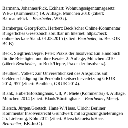
Bärmann, Johannes/Pick, Eckhart: Wohnungseigentumsgesetz:
WEG (Kommentar) 19. Auflage, München 2010 (zitiert:
Bärmann/Pick –
Bearbeiter
, WEG).
Bamberger, Georg/Roth, Herbert: Beck’scher Online-Kommentar
Bürgerliches Gesetzbuch abrufbar im Internet:
https://beck-
online.beck.de
Stand: 01.08.2015 (zitiert:
Bearbeiter,
in: BeckOK
BGB).
Beck, Siegfried/Depré, Peter: Praxis der Insolvenz Ein Handbuch
für die Beteiligten und ihre Berater 2. Auflage, München 2010
(zitiert:
Bearbeiter
, in: Beck/Depré, Praxis der Insolvenz).
Beuthien, Volker: Zur Unvererblichkeit des Anspruchs auf
Geldentschädigung für Persönlichkeitsrechtsverletzung GRUR
2014, 957 (zitiert: Beuthien, GRUR 2014).
Blank, Hubert/Börstinghaus, Ulf, P.: Miete (Kommentar) 4. Auflage,
München 2014 (zitiert: Blank/Börstinghaus
– Bearbeiter
, Miete).
Blersch, Jürgen/Goetsch, Hans-W./Haas, Ulrich: Berliner
Kommentar Insolvenzrecht Grundwerk mit Ergänzungslieferungen
55. Lieferung, Köln 2015 (zitiert: Blersch/Goetsch/Haas
–
Bearbeiter
, BK-InsO).