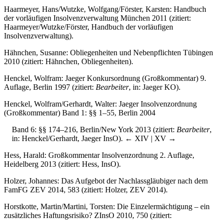
Haarmeyer, Hans/Wutzke, Wolfgang/Förster, Karsten: Handbuch
der vorläufigen Insolvenzverwaltung München 2011 (zitiert:
Haarmeyer/Wutzke/Förster, Handbuch der vorläufigen
Insolvenzverwaltung).
Hähnchen, Susanne: Obliegenheiten und Nebenpflichten Tübingen
2010 (zitiert: Hähnchen, Obliegenheiten).
Henckel, Wolfram: Jaeger Konkursordnung (Großkommentar) 9.
Auflage, Berlin 1997 (zitiert:
Bearbeiter
, in: Jaeger KO).
Henckel, Wolfram/Gerhardt, Walter: Jaeger Insolvenzordnung
(Großkommentar) Band 1: §§ 1–55, Berlin 2004
Band 6: §§ 174–216, Berlin/New York 2013 (zitiert:
Bearbeiter
,
in: Henckel/Gerhardt, Jaeger InsO).
← XIV | XV →
Hess, Harald: Großkommentar Insolvenzordnung 2. Auflage,
Heidelberg 2013 (zitiert: Hess, InsO).
Holzer, Johannes: Das Aufgebot der Nachlassgläubiger nach dem
FamFG ZEV 2014, 583 (zitiert: Holzer, ZEV 2014).
Horstkotte, Martin/Martini, Torsten: Die Einzelermächtigung – ein
zusätzliches Haftungsrisiko? ZInsO 2010, 750 (zitiert: