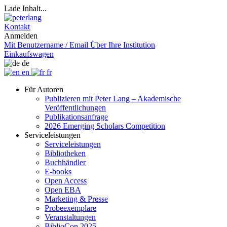
Lade Inhalt...
Kontakt
Anmelden
Mit Benutzername / Email
Über Ihre Institution
Einkaufswagen
de
en
fr
Für Autoren
Publizieren mit Peter Lang – Akademische
Veröffentlichungen
Publikationsanfrage
2026 Emerging Scholars Competition
Serviceleistungen
Serviceleistungen
Bibliotheken
Buchhändler
E-books
Open Access
Open EBA
Marketing & Presse
Probeexemplare
Veranstaltungen
BiblioCon 2025