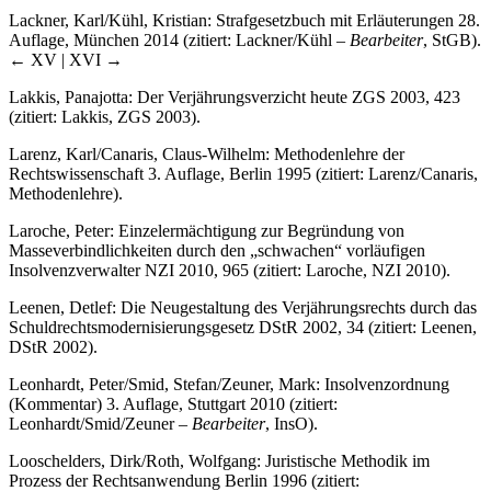
Lackner, Karl/Kühl, Kristian: Strafgesetzbuch mit Erläuterungen 28.
Auflage, München 2014 (zitiert: Lackner/Kühl
– Bearbeiter
, StGB).
← XV | XVI →
Lakkis, Panajotta: Der Verjährungsverzicht heute ZGS 2003, 423
(zitiert: Lakkis, ZGS 2003).
Larenz, Karl/Canaris, Claus-Wilhelm: Methodenlehre der
Rechtswissenschaft 3. Auflage, Berlin 1995 (zitiert: Larenz/Canaris,
Methodenlehre).
Laroche, Peter: Einzelermächtigung zur Begründung von
Masseverbindlichkeiten durch den „schwachen“ vorläufigen
Insolvenzverwalter NZI 2010, 965 (zitiert: Laroche, NZI 2010).
Leenen, Detlef: Die Neugestaltung des Verjährungsrechts durch das
Schuldrechtsmodernisierungsgesetz DStR 2002, 34 (zitiert: Leenen,
DStR 2002).
Leonhardt, Peter/Smid, Stefan/Zeuner, Mark: Insolvenzordnung
(Kommentar) 3. Auflage, Stuttgart 2010 (zitiert:
Leonhardt/Smid/Zeuner
– Bearbeiter
, InsO).
Looschelders, Dirk/Roth, Wolfgang: Juristische Methodik im
Prozess der Rechtsanwendung Berlin 1996 (zitiert: