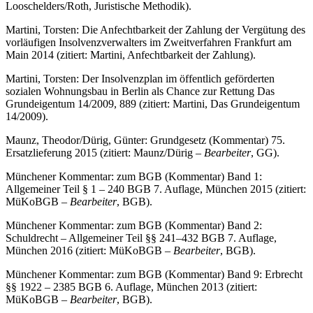
Looschelders/Roth, Juristische Methodik).
Martini, Torsten: Die Anfechtbarkeit der Zahlung der Vergütung des
vorläufigen Insolvenzverwalters im Zweitverfahren Frankfurt am
Main 2014 (zitiert: Martini, Anfechtbarkeit der Zahlung).
Martini, Torsten: Der Insolvenzplan im öffentlich geförderten
sozialen Wohnungsbau in Berlin als Chance zur Rettung Das
Grundeigentum 14/2009, 889 (zitiert: Martini, Das Grundeigentum
14/2009).
Maunz, Theodor/Dürig, Günter: Grundgesetz (Kommentar) 75.
Ersatzlieferung 2015 (zitiert: Maunz/Dürig –
Bearbeiter
, GG).
Münchener Kommentar: zum BGB (Kommentar) Band 1:
Allgemeiner Teil § 1 – 240 BGB 7. Auflage, München 2015 (zitiert:
MüKoBGB –
Bearbeiter
, BGB).
Münchener Kommentar: zum BGB (Kommentar) Band 2:
Schuldrecht – Allgemeiner Teil §§ 241–432 BGB 7. Auflage,
München 2016 (zitiert: MüKoBGB –
Bearbeiter
, BGB).
Münchener Kommentar: zum BGB (Kommentar) Band 9: Erbrecht
§§ 1922 – 2385 BGB 6. Auflage, München 2013 (zitiert:
MüKoBGB –
Bearbeiter
, BGB).