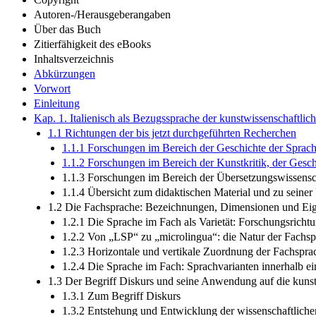
Autoren-/Herausgeberangaben
Über das Buch
Zitierfähigkeit des eBooks
Inhaltsverzeichnis
Abkürzungen
Vorwort
Einleitung
Kap. 1. Italienisch als Bezugssprache der kunstwissenschaftlic
1.1 Richtungen der bis jetzt durchgeführten Recherchen
1.1.1 Forschungen im Bereich der Geschichte der Sprach
1.1.2 Forschungen im Bereich der Kunstkritik, der Gesch
1.1.3 Forschungen im Bereich der Übersetzungswissensc
1.1.4 Übersicht zum didaktischen Material und zu seine
1.2 Die Fachsprache: Bezeichnungen, Dimensionen und Eig
1.2.1 Die Sprache im Fach als Varietät: Forschungsrich
1.2.2 Von „LSP“ zu „microlingua“: die Natur der Fachspr
1.2.3 Horizontale und vertikale Zuordnung der Fachspra
1.2.4 Die Sprache im Fach: Sprachvarianten innerhalb ei
1.3 Der Begriff Diskurs und seine Anwendung auf die kunst
1.3.1 Zum Begriff Diskurs
1.3.2 Entstehung und Entwicklung der wissenschaftliche