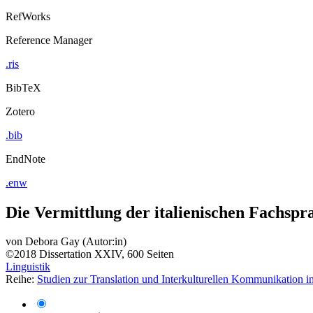
RefWorks
Reference Manager
.ris
BibTeX
Zotero
.bib
EndNote
.enw
Die Vermittlung der italienischen Fachspr
von
Debora Gay (Autor:in)
©2018
Dissertation
XXIV, 600 Seiten
Linguistik
Reihe:
Studien zur Translation und Interkulturellen Kommunikation 