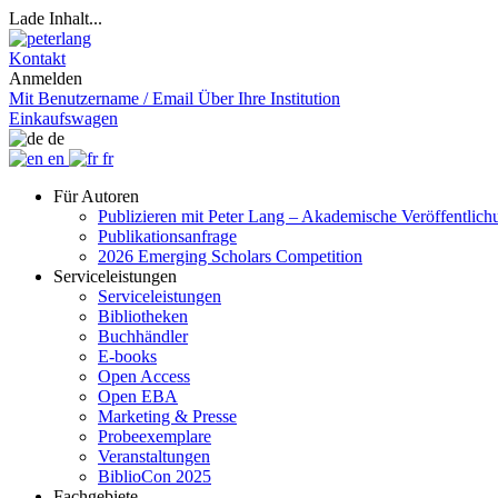
Lade Inhalt...
Kontakt
Anmelden
Mit Benutzername / Email
Über Ihre Institution
Einkaufswagen
de
en
fr
Für Autoren
Publizieren mit Peter Lang – Akademische Veröffentlic
Publikationsanfrage
2026 Emerging Scholars Competition
Serviceleistungen
Serviceleistungen
Bibliotheken
Buchhändler
E-books
Open Access
Open EBA
Marketing & Presse
Probeexemplare
Veranstaltungen
BiblioCon 2025
Fachgebiete