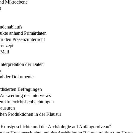
und Mikroebene
n
undenablaufs
dukte anhand Primärdaten
ür den Präsenzunterricht
Konzept
-Mail
nterpretation der Daten
n
und der Dokumente
disierten Befragungen
 Auswertung der Interviews
en Unterrichtsbeobachtungen
lausuren
chen Produktionen in der Klausur
r Kunstgeschichte und der Archäologie auf Anfängerniveau“
de der Kunstgeschichte und der Archäologie: Rekonstruktion von Kursa