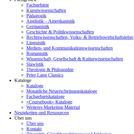
Fachgebiete
Kunstwissenschaften
Pädagogik
Anglistik – Amerikanistik
Germanistik
Geschichte & Politikwissenschaften
Rechtswissenschaften, Volks- & Betriebswirtschaftslehre
Linguistik
Medien- und Kommunikationswissenschaften
Romanistik
Wissenschaft, Gesellschaft & Kulturwissenschaften
Slawistik
Theologie & Philosophie
Peter Lang Classics
Kataloge
Kataloge
Monatliche Neuerscheinungskataloge
Fachgebietskataloge
«Coursebook» Kataloge
Weiteres Marketing Material
Neuigkeiten und Ressourcen
Über uns
Über uns
Kontakt