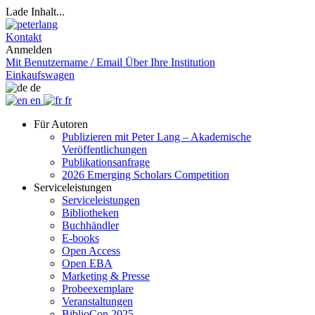
Lade Inhalt...
Kontakt
Anmelden
Mit Benutzername / Email
Über Ihre Institution
Einkaufswagen
de
en
fr
Für Autoren
Publizieren mit Peter Lang – Akademische
Veröffentlichungen
Publikationsanfrage
2026 Emerging Scholars Competition
Serviceleistungen
Serviceleistungen
Bibliotheken
Buchhändler
E-books
Open Access
Open EBA
Marketing & Presse
Probeexemplare
Veranstaltungen
BiblioCon 2025