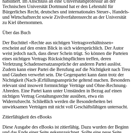
habilitiert. Im Anschluss an eine Universitätsprofessur an der
Technischen Universität Dortmund hat er den Lehrstuhl für
Bürgerliches Recht, deutsches und internationales Steuer-, Handels-
und Wirtschaftsrecht sowie Zivilverfahrensrecht an der Universität
zu Kiel übernommen.
Über das Buch
Der Buchtitel «Rechte aus nichtigen Vertragsverhältnissen»
erscheint auf den ersten Blick in sich widersprüchlich. Der Autor
weist jedoch nach, dass dieser Schein trügt. So können die Parteien
eines nichtigen Vertrags Rücksichtspflichten treffen, deren
Verletzung Schadensersatzansprüche der anderen Partei auslöst.
Zudem kann einer Partei die Berufung auf die Nichtigkeit nach Treu
und Glauben verwehrt sein. Die Gegenpartei kann dann trotz der
Nichtigkeit (Nach-)Erfüllungsansprüche geltend machen. Besonders
relevant sind insoweit formnichtige Verträge und Ohne-Rechnung-
Abreden. Eine Partei kann unter Umständen in Bezug auf einen
nichtigen Vertrag Gestaltungsrechte ausüben, etwa ein
Widerrufsrecht. Schließlich werden die Besonderheiten bei
unwirksamen Verträgen mit nicht voll Geschäftsfähigen untersucht.
Zitierfähigkeit des eBooks
Diese Ausgabe des eBooks ist zitierfähig. Dazu wurden der Beginn
und das Ende einer Seite gekennzeichnet. Sollte eine neue Seite