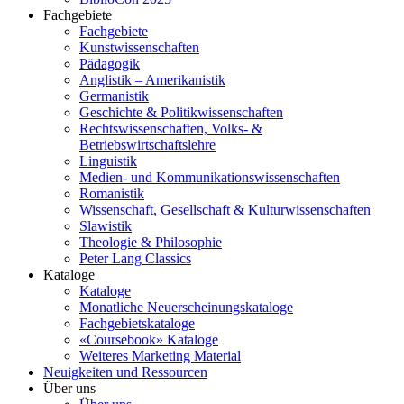
Fachgebiete
Fachgebiete
Kunstwissenschaften
Pädagogik
Anglistik – Amerikanistik
Germanistik
Geschichte & Politikwissenschaften
Rechtswissenschaften, Volks- &
Betriebswirtschaftslehre
Linguistik
Medien- und Kommunikationswissenschaften
Romanistik
Wissenschaft, Gesellschaft & Kulturwissenschaften
Slawistik
Theologie & Philosophie
Peter Lang Classics
Kataloge
Kataloge
Monatliche Neuerscheinungskataloge
Fachgebietskataloge
«Coursebook» Kataloge
Weiteres Marketing Material
Neuigkeiten und Ressourcen
Über uns