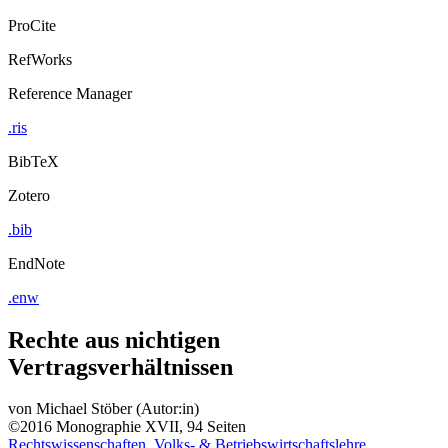
ProCite
RefWorks
Reference Manager
.ris
BibTeX
Zotero
.bib
EndNote
.enw
Rechte aus nichtigen
Vertragsverhältnissen
von
Michael Stöber (Autor:in)
©2016
Monographie
XVII, 94 Seiten
Rechtswissenschaften, Volks- & Betriebswirtschaftslehre