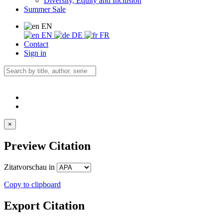
Diversity, Equity and Inclusion
Summer Sale
EN
EN
DE
FR
Contact
Sign in
×
Preview Citation
Zitatvorschau in
Copy to clipboard
Export Citation