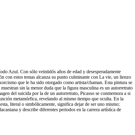
ríodo Azul. Con sólo veintidós años de edad y desesperadamente
sión con estos temas alcanza su punto culminante con La vie, un lienzo
exorcismo que le ha sido otorgado como artista/chaman. Esta pintura se
s muestran sin la menor duda que la figura masculina es un autorretrato
magen del suicida por la de un autorretrato, Picasso se conmemora a si
 función metamórfica, revelando al mismo tiempo que oculta. En la
uesta, literal o simbólicamente, significa dejar de ser uno mismo;
caniana y describe diferentes periodos en la carrera artística de