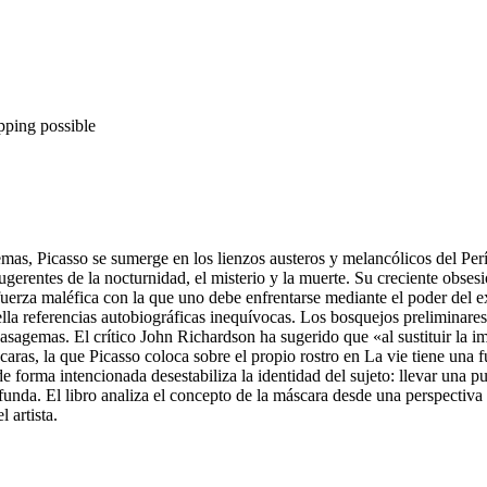
pping possible
emas, Picasso se sumerge en los lienzos austeros y melancólicos del Pe
sugerentes de la nocturnidad, el misterio y la muerte. Su creciente obse
fuerza maléfica con la que uno debe enfrentarse mediante el poder del 
 ella referencias autobiográficas inequívocas. Los bosquejos preliminare
asagemas. El crítico John Richardson ha sugerido que «al sustituir la i
aras, la que Picasso coloca sobre el propio rostro en La vie tiene una
de forma intencionada desestabiliza la identidad del sujeto: llevar una p
da. El libro analiza el concepto de la máscara desde una perspectiva la
 artista.