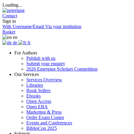
Loading...
Contact
Sign in
With Username/Email
Via your institution
Basket
en
de
fr
For Authors
Publish with us
Submit your enquiry
2026 Emerging Scholars Competition
Our Services
Services Overview
Libraries
Book Sellers
Ebooks
Open Access
Open EBA
Marketing & Press
Order Exam Copies
Events and Conferences
BiblioCon 2025
Subjects