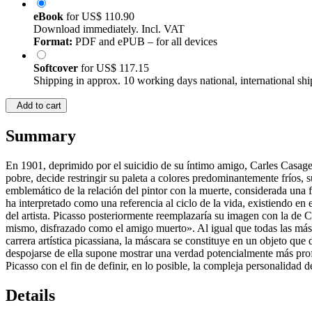
eBook
for
US$ 110.90
Download immediately. Incl. VAT
Format:
PDF and ePUB – for all devices
Softcover
for
US$ 117.15
Shipping in approx. 10 working days national, international shi
Add to cart
Summary
En 1901, deprimido por el suicidio de su íntimo amigo, Carles Casag
pobre, decide restringir su paleta a colores predominantemente fríos, 
emblemático de la relación del pintor con la muerte, considerada una 
ha interpretado como una referencia al ciclo de la vida, existiendo en
del artista. Picasso posteriormente reemplazaría su imagen con la de C
mismo, disfrazado como el amigo muerto». Al igual que todas las másc
carrera artística picassiana, la máscara se constituye en un objeto que 
despojarse de ella supone mostrar una verdad potencialmente más profun
Picasso con el fin de definir, en lo posible, la compleja personalidad del
Details