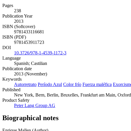
Pages
238
Publication Year
2013
ISBN (Softcover)
9781433116681
ISBN (PDF)
9781453911723
DOI
10.3726/978-1-4539-1172-3
Language
Spanish; Castilian
Publication date
2013 (November)
Keywords
Autorretrato
Período Azul
Color frío
Fuerza maléfica
Exorcism
Published
New York, Bern, Berlin, Bruxelles, Frankfurt am Main, Oxford
Product Safety
Peter Lang Group AG
Biographical notes
Enrique Mallen (Author)