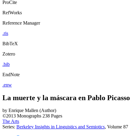
ProCite
RefWorks
Reference Manager
.ris
BibTeX
Zotero
.bib
EndNote
.enw
La muerte y la máscara en Pablo Picasso
by
Enrique Mallen (Author)
©2013
Monographs
238 Pages
The Arts
Series:
Berkeley Insights in Linguistics and Semiotics
, Volume 87