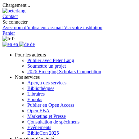
Chargement...
Contact
Se connecter
Avec nom d’utilisateur / e-mail
Via votre institution
Panier
fr
en
de
Pour les auteurs
Publier avec Peter Lang
Soumettre un projet
2026 Emerging Scholars Competition
Nos services
Aperçu des services
Bibliothèques
Libraires
Ebooks
Publier en Open Access
Open EBA
Marketing et Presse
Consultation de spécimens
Événements
BiblioCon 2025
Domaines d’activité