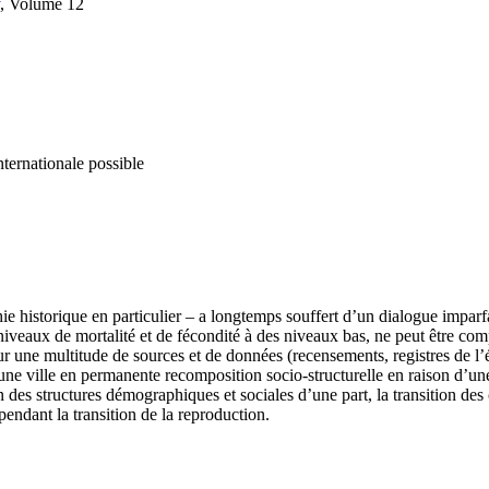
, Volume 12
nternationale possible
phie historique en particulier – a longtemps souffert d’un dialogue impa
niveaux de mortalité et de fécondité à des niveaux bas, ne peut être co
ne multitude de sources et de données (recensements, registres de l’état
, une ville en permanente recomposition socio-structurelle en raison d’
on des structures démographiques et sociales d’une part, la transition de
ndant la transition de la reproduction.