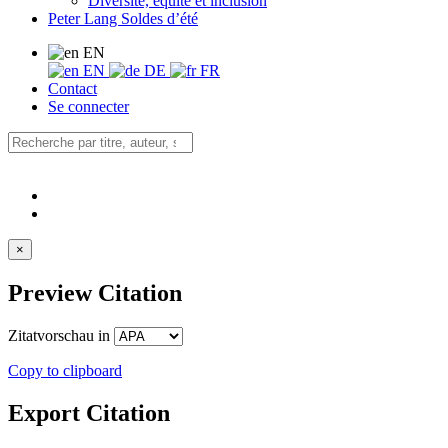
Diversité, équité et inclusion
Peter Lang Soldes d’été
EN
EN
DE
FR
Contact
Se connecter
×
Preview Citation
Zitatvorschau in
Copy to clipboard
Export Citation