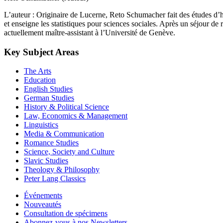
L’auteur : Originaire de Lucerne, Reto Schumacher fait des études d’h
et enseigne les statistiques pour sciences sociales. Après un séjour d
actuellement maître-assistant à l’Université de Genève.
Key Subject Areas
The Arts
Education
English Studies
German Studies
History & Political Science
Law, Economics & Management
Linguistics
Media & Communication
Romance Studies
Science, Society and Culture
Slavic Studies
Theology & Philosophy
Peter Lang Classics
Événements
Nouveautés
Consultation de spécimens
Abonnez-vous à nos Newsletters