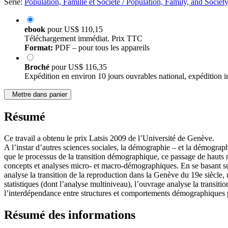
Série:
Population, Famille et Société / Population, Family, and Society
ebook
pour
US$ 110,15
Téléchargement immédiat. Prix TTC
Format:
PDF – pour tous les appareils
Broché
pour
US$ 116,35
Expédition en environ 10 jours ouvrables national, expédition i
Mettre dans panier
Résumé
Ce travail a obtenu le prix Latsis 2009 de l’Université de Genève.
A l’instar d’autres sciences sociales, la démographie – et la démogra
que le processus de la transition démographique, ce passage de hauts 
concepts et analyses micro- et macro-démographiques. En se basant sur u
analyse la transition de la reproduction dans la Genève du 19e siècle
statistiques (dont l’analyse multiniveau), l’ouvrage analyse la transiti
l’interdépendance entre structures et comportements démographiques pe
Résumé des informations