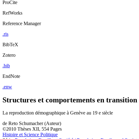
ProCite
RefWorks
Reference Manager
.ris
BibTeX
Zotero
.bib
EndNote
.enw
Structures et comportements en transition
La reproduction démographique à Genève au 19 e siècle
de
Reto Schumacher (Auteur)
©2010
Thèses
XII, 554 Pages
Histoire et Science Politique