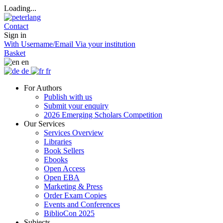
Loading...
Contact
Sign in
With Username/Email
Via your institution
Basket
en
de
fr
For Authors
Publish with us
Submit your enquiry
2026 Emerging Scholars Competition
Our Services
Services Overview
Libraries
Book Sellers
Ebooks
Open Access
Open EBA
Marketing & Press
Order Exam Copies
Events and Conferences
BiblioCon 2025
Subjects