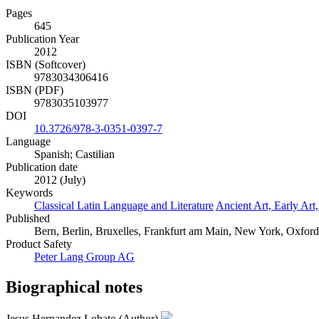
Pages
645
Publication Year
2012
ISBN (Softcover)
9783034306416
ISBN (PDF)
9783035103977
DOI
10.3726/978-3-0351-0397-7
Language
Spanish; Castilian
Publication date
2012 (July)
Keywords
Classical Latin Language and Literature
Ancient Art, Early Art
Published
Bern, Berlin, Bruxelles, Frankfurt am Main, New York, Oxford
Product Safety
Peter Lang Group AG
Biographical notes
Jesus Hernandez Lobato (Author)