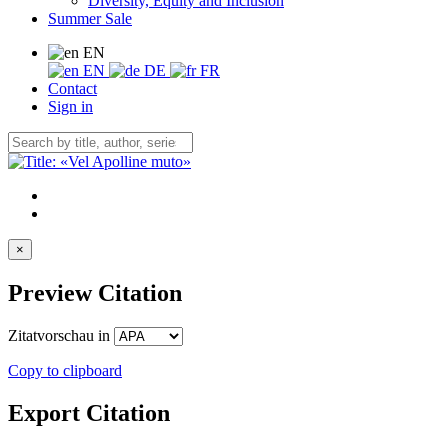
Diversity, Equity and Inclusion
Summer Sale
EN
EN
DE
FR
Contact
Sign in
×
Preview Citation
Zitatvorschau in
Copy to clipboard
Export Citation