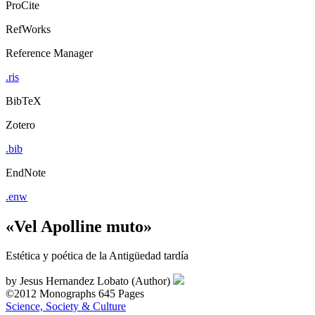
ProCite
RefWorks
Reference Manager
.ris
BibTeX
Zotero
.bib
EndNote
.enw
«Vel Apolline muto»
Estética y poética de la Antigüedad tardía
by
Jesus Hernandez Lobato (Author)
©2012
Monographs
645 Pages
Science, Society & Culture