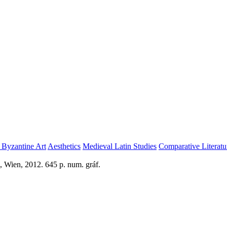
, Byzantine Art
Aesthetics
Medieval Latin Studies
Comparative Literat
, Wien, 2012. 645 p. num. gráf.