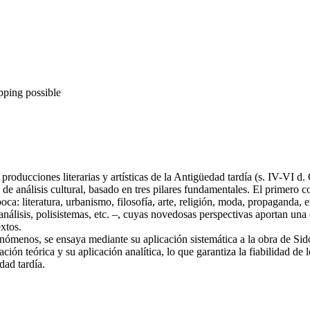
pping possible
producciones literarias y artísticas de la Antigüedad tardía (s. IV-VI d.
análisis cultural, basado en tres pilares fundamentales. El primero co
oca: literatura, urbanismo, filosofía, arte, religión, moda, propaganda, 
análisis, polisistemas, etc. –, cuyas novedosas perspectivas aportan un
extos.
ómenos, se ensaya mediante su aplicación sistemática a la obra de Sidon
ión teórica y su aplicación analítica, lo que garantiza la fiabilidad de l
dad tardía.