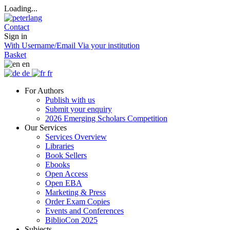
Loading...
Contact
Sign in
With Username/Email
Via your institution
Basket
en
de
fr
For Authors
Publish with us
Submit your enquiry
2026 Emerging Scholars Competition
Our Services
Services Overview
Libraries
Book Sellers
Ebooks
Open Access
Open EBA
Marketing & Press
Order Exam Copies
Events and Conferences
BiblioCon 2025
Subjects