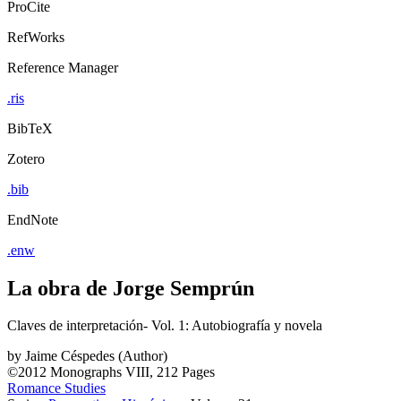
ProCite
RefWorks
Reference Manager
.ris
BibTeX
Zotero
.bib
EndNote
.enw
La obra de Jorge Semprún
Claves de interpretación- Vol. 1: Autobiografía y novela
by
Jaime Céspedes (Author)
©2012
Monographs
VIII, 212 Pages
Romance Studies