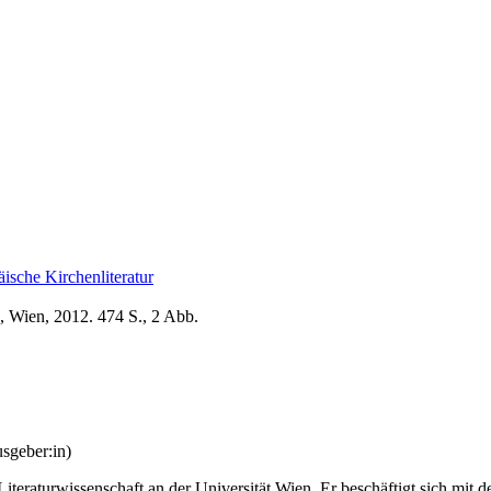
äische Kirchenliteratur
, Wien, 2012. 474 S., 2 Abb.
sgeber:in)
iteraturwissenschaft an der Universität Wien. Er beschäftigt sich mit 