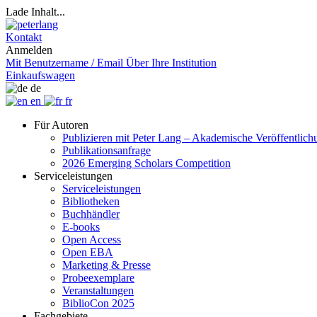
Lade Inhalt...
Kontakt
Anmelden
Mit Benutzername / Email
Über Ihre Institution
Einkaufswagen
de
en
fr
Für Autoren
Publizieren mit Peter Lang – Akademische Veröffentlic
Publikationsanfrage
2026 Emerging Scholars Competition
Serviceleistungen
Serviceleistungen
Bibliotheken
Buchhändler
E-books
Open Access
Open EBA
Marketing & Presse
Probeexemplare
Veranstaltungen
BiblioCon 2025
Fachgebiete