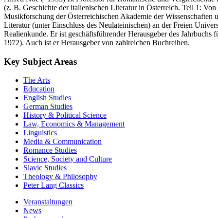
(z. B. Geschichte der italienischen Literatur in Österreich. Teil 1:
Musikforschung der Österreichischen Akademie der Wissenschaften und w
Literatur (unter Einschluss des Neulateinischen) an der Freien Univer
Realienkunde. Er ist geschäftsführender Herausgeber des Jahrbuchs für
1972). Auch ist er Herausgeber von zahlreichen Buchreihen.
Key Subject Areas
The Arts
Education
English Studies
German Studies
History & Political Science
Law, Economics & Management
Linguistics
Media & Communication
Romance Studies
Science, Society and Culture
Slavic Studies
Theology & Philosophy
Peter Lang Classics
Veranstaltungen
News