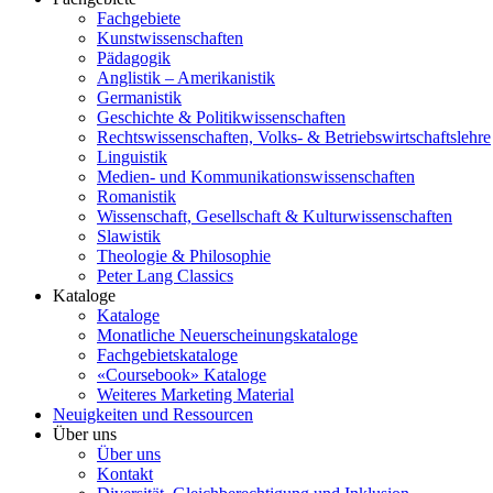
Fachgebiete
Kunstwissenschaften
Pädagogik
Anglistik – Amerikanistik
Germanistik
Geschichte & Politikwissenschaften
Rechtswissenschaften, Volks- & Betriebswirtschaftslehre
Linguistik
Medien- und Kommunikationswissenschaften
Romanistik
Wissenschaft, Gesellschaft & Kulturwissenschaften
Slawistik
Theologie & Philosophie
Peter Lang Classics
Kataloge
Kataloge
Monatliche Neuerscheinungskataloge
Fachgebietskataloge
«Coursebook» Kataloge
Weiteres Marketing Material
Neuigkeiten und Ressourcen
Über uns
Über uns
Kontakt