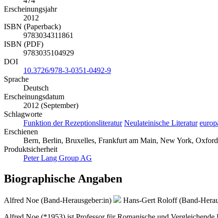
474
Erscheinungsjahr
2012
ISBN (Paperback)
9783034311861
ISBN (PDF)
9783035104929
DOI
10.3726/978-3-0351-0492-9
Sprache
Deutsch
Erscheinungsdatum
2012 (September)
Schlagworte
Funktion der Rezeptionsliteratur
Neulateinische Literatur
europ
Erschienen
Bern, Berlin, Bruxelles, Frankfurt am Main, New York, Oxford
Produktsicherheit
Peter Lang Group AG
Biographische Angaben
Alfred Noe (Band-Herausgeber:in)
Hans-Gert Roloff (Band-Herau
Alfred Noe (*1953) ist Professor für Romanische und Vergleichende L