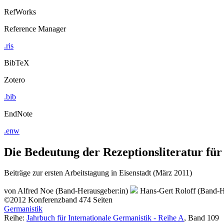
RefWorks
Reference Manager
.ris
BibTeX
Zotero
.bib
EndNote
.enw
Die Bedeutung der Rezeptionsliteratur für
Beiträge zur ersten Arbeitstagung in Eisenstadt (März 2011)
von
Alfred Noe (Band-Herausgeber:in)
Hans-Gert Roloff (Band-H
©2012
Konferenzband
474 Seiten
Germanistik
Reihe:
Jahrbuch für Internationale Germanistik - Reihe A
, Band 109