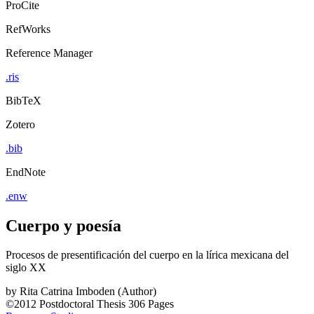
ProCite
RefWorks
Reference Manager
.ris
BibTeX
Zotero
.bib
EndNote
.enw
Cuerpo y poesía
Procesos de presentificación del cuerpo en la lírica mexicana del
siglo XX
by
Rita Catrina Imboden (Author)
©2012
Postdoctoral Thesis
306 Pages