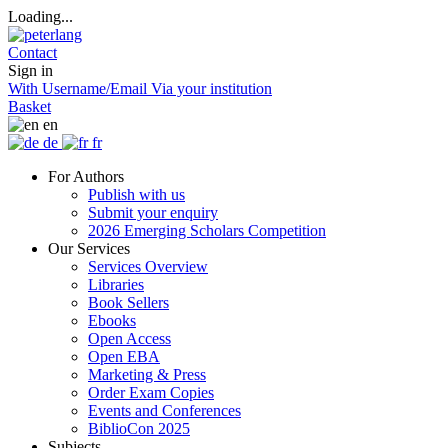
Loading...
Contact
Sign in
With Username/Email
Via your institution
Basket
en
de
fr
For Authors
Publish with us
Submit your enquiry
2026 Emerging Scholars Competition
Our Services
Services Overview
Libraries
Book Sellers
Ebooks
Open Access
Open EBA
Marketing & Press
Order Exam Copies
Events and Conferences
BiblioCon 2025
Subjects