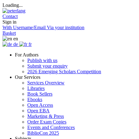
Loading...
Contact
Sign in
With Username/Email
Via your institution
Basket
en
de
fr
For Authors
Publish with us
Submit your enquiry
2026 Emerging Scholars Competition
Our Services
Services Overview
Libraries
Book Sellers
Ebooks
Open Access
Open EBA
Marketing & Press
Order Exam Copies
Events and Conferences
BiblioCon 2025
Subjects