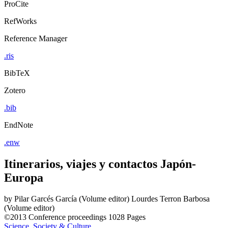
ProCite
RefWorks
Reference Manager
.ris
BibTeX
Zotero
.bib
EndNote
.enw
Itinerarios, viajes y contactos Japón-
Europa
by
Pilar Garcés García (Volume editor)
Lourdes Terron Barbosa
(Volume editor)
©2013
Conference proceedings
1028 Pages
Science, Society & Culture