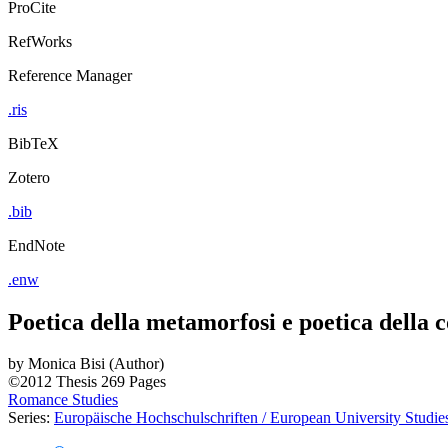
ProCite
RefWorks
Reference Manager
.ris
BibTeX
Zotero
.bib
EndNote
.enw
Poetica della metamorfosi e poetica della c
by
Monica Bisi (Author)
©2012
Thesis
269 Pages
Romance Studies
Series:
Europäische Hochschulschriften / European University Studies