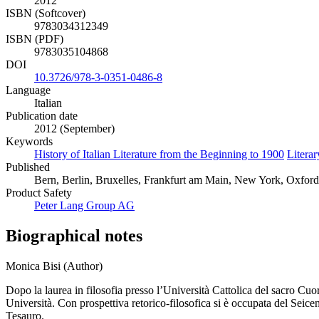
2012
ISBN (Softcover)
9783034312349
ISBN (PDF)
9783035104868
DOI
10.3726/978-3-0351-0486-8
Language
Italian
Publication date
2012 (September)
Keywords
History of Italian Literature from the Beginning to 1900
Litera
Published
Bern, Berlin, Bruxelles, Frankfurt am Main, New York, Oxford
Product Safety
Peter Lang Group AG
Biographical notes
Monica Bisi (Author)
Dopo la laurea in filosofia presso l’Università Cattolica del sacro Cu
Università. Con prospettiva retorico-filosofica si è occupata del Seice
Tesauro.