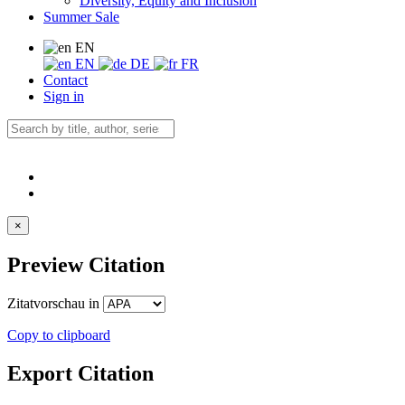
Diversity, Equity and Inclusion
Summer Sale
EN
EN
DE
FR
Contact
Sign in
×
Preview Citation
Zitatvorschau in
Copy to clipboard
Export Citation