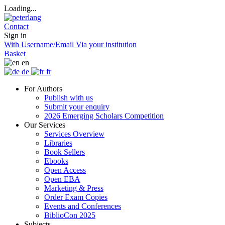
Loading...
Contact
Sign in
With Username/Email
Via your institution
Basket
en
de
fr
For Authors
Publish with us
Submit your enquiry
2026 Emerging Scholars Competition
Our Services
Services Overview
Libraries
Book Sellers
Ebooks
Open Access
Open EBA
Marketing & Press
Order Exam Copies
Events and Conferences
BiblioCon 2025
Subjects