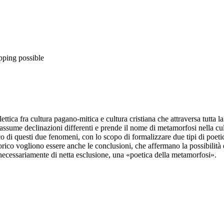
pping possible
lettica fra cultura pagano-mitica e cultura cristiana che attraversa tutta l
 assume declinazioni differenti e prende il nome di metamorfosi nella cul
orico di questi due fenomeni, con lo scopo di formalizzare due tipi di poe
orico vogliono essere anche le conclusioni, che affermano la possibilità di
 necessariamente di netta esclusione, una «poetica della metamorfosi».