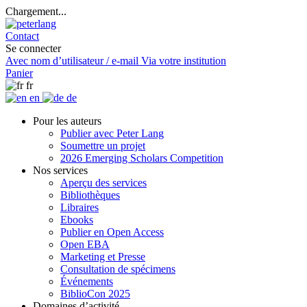
Chargement...
Contact
Se connecter
Avec nom d’utilisateur / e-mail
Via votre institution
Panier
fr
en
de
Pour les auteurs
Publier avec Peter Lang
Soumettre un projet
2026 Emerging Scholars Competition
Nos services
Aperçu des services
Bibliothèques
Libraires
Ebooks
Publier en Open Access
Open EBA
Marketing et Presse
Consultation de spécimens
Événements
BiblioCon 2025
Domaines d’activité