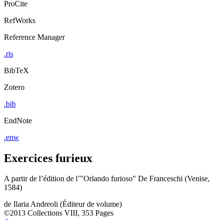
ProCite
RefWorks
Reference Manager
.ris
BibTeX
Zotero
.bib
EndNote
.enw
Exercices furieux
A partir de l’édition de l’"Orlando furioso" De Franceschi (Venise,
1584)
de
Ilaria Andreoli (Éditeur de volume)
©2013
Collections
VIII, 353 Pages