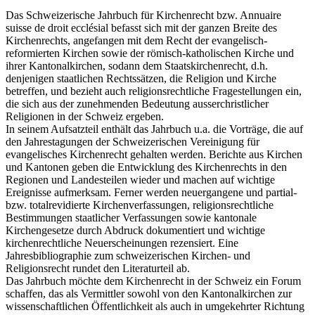
Das Schweizerische Jahrbuch für Kirchenrecht bzw. Annuaire
suisse de droit ecclésial befasst sich mit der ganzen Breite des
Kirchenrechts, angefangen mit dem Recht der evangelisch-
reformierten Kirchen sowie der römisch-katholischen Kirche und
ihrer Kantonalkirchen, sodann dem Staatskirchenrecht, d.h.
denjenigen staatlichen Rechtssätzen, die Religion und Kirche
betreffen, und bezieht auch religionsrechtliche Fragestellungen ein,
die sich aus der zunehmenden Bedeutung ausserchristlicher
Religionen in der Schweiz ergeben.
In seinem Aufsatzteil enthält das Jahrbuch u.a. die Vorträge, die auf
den Jahrestagungen der Schweizerischen Vereinigung für
evangelisches Kirchenrecht gehalten werden. Berichte aus Kirchen
und Kantonen geben die Entwicklung des Kirchenrechts in den
Regionen und Landesteilen wieder und machen auf wichtige
Ereignisse aufmerksam. Ferner werden neuergangene und partial-
bzw. totalrevidierte Kirchenverfassungen, religionsrechtliche
Bestimmungen staatlicher Verfassungen sowie kantonale
Kirchengesetze durch Abdruck dokumentiert und wichtige
kirchenrechtliche Neuerscheinungen rezensiert. Eine
Jahresbibliographie zum schweizerischen Kirchen- und
Religionsrecht rundet den Literaturteil ab.
Das Jahrbuch möchte dem Kirchenrecht in der Schweiz ein Forum
schaffen, das als Vermittler sowohl von den Kantonalkirchen zur
wissenschaftlichen Öffentlichkeit als auch in umgekehrter Richtung
wirken kann, und auf diese Weise dem Kirchenrecht in der