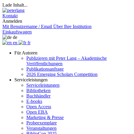
Lade Inhalt...
Kontakt
Anmelden
Mit Benutzername / Email
Über Ihre Institution
Einkaufswagen
de
en
fr
Für Autoren
Publizieren mit Peter Lang – Akademische
Veröffentlichungen
Publikationsanfrage
2026 Emerging Scholars Competition
Serviceleistungen
Serviceleistungen
Bibliotheken
Buchhändler
E-books
Open Access
Open EBA
Marketing & Presse
Probeexemplare
Veranstaltungen
BiblioCon 2025