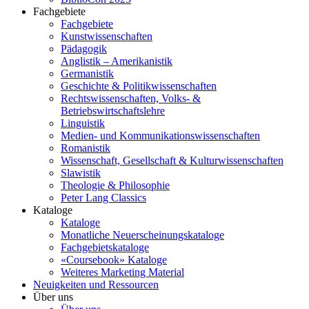
Fachgebiete
Fachgebiete
Kunstwissenschaften
Pädagogik
Anglistik – Amerikanistik
Germanistik
Geschichte & Politikwissenschaften
Rechtswissenschaften, Volks- &
Betriebswirtschaftslehre
Linguistik
Medien- und Kommunikationswissenschaften
Romanistik
Wissenschaft, Gesellschaft & Kulturwissenschaften
Slawistik
Theologie & Philosophie
Peter Lang Classics
Kataloge
Kataloge
Monatliche Neuerscheinungskataloge
Fachgebietskataloge
«Coursebook» Kataloge
Weiteres Marketing Material
Neuigkeiten und Ressourcen
Über uns