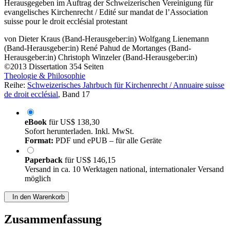
evangelisches Kirchenrecht / Edité sur mandat de l’Association
suisse pour le droit ecclésial protestant
von
Dieter Kraus (Band-Herausgeber:in)
Wolfgang Lienemann
(Band-Herausgeber:in)
René Pahud de Mortanges (Band-
Herausgeber:in)
Christoph Winzeler (Band-Herausgeber:in)
©2013
Dissertation
354 Seiten
Theologie & Philosophie
Reihe:
Schweizerisches Jahrbuch für Kirchenrecht / Annuaire suisse
de droit ecclésial
, Band 17
eBook
für
US$ 138,30
Sofort herunterladen. Inkl. MwSt.
Format:
PDF und ePUB – für alle Geräte
Paperback
für
US$ 146,15
Versand in ca. 10 Werktagen national, internationaler Versand
möglich
In den Warenkorb
Zusammenfassung