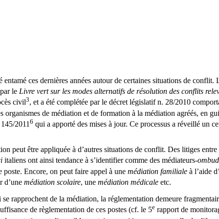
é entamé ces dernières années autour de certaines situations de conflit
 par le
Livre vert sur les modes alternatifs de résolution des conflits rele
3
cès civil
, et a été complétée par le décret législatif n. 28/2010 compor
des organismes de médiation et de formation à la médiation agréés, en gui
6
. 145/2011
qui a apporté des mises à jour. Ce processus a réveillé un cer
on peut être appliquée à d’autres situations de conflit. Des litiges entre
i
italiens ont ainsi tendance à s’identifier comme des médiateurs-
ombud
ce poste. Encore, on peut faire appel à une
médiation familiale
à l’aide d
er d’une
médiation scolaire
, une
médiation médicale
etc.
ui se rapprochent de la médiation, la réglementation demeure fragmentaire
e
uffisance de règlementation de ces postes (cf. le 5
rapport de monitorag