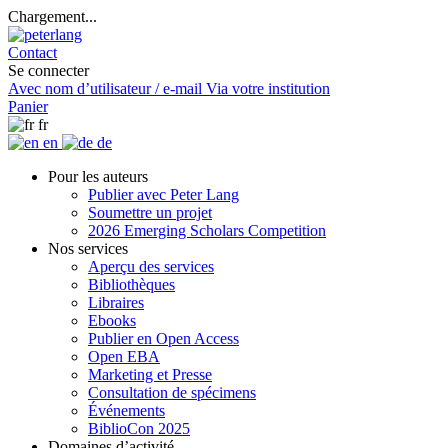
Chargement...
Contact
Se connecter
Avec nom d’utilisateur / e-mail
Via votre institution
Panier
fr
en
de
Pour les auteurs
Publier avec Peter Lang
Soumettre un projet
2026 Emerging Scholars Competition
Nos services
Aperçu des services
Bibliothèques
Libraires
Ebooks
Publier en Open Access
Open EBA
Marketing et Presse
Consultation de spécimens
Événements
BiblioCon 2025
Domaines d’activité