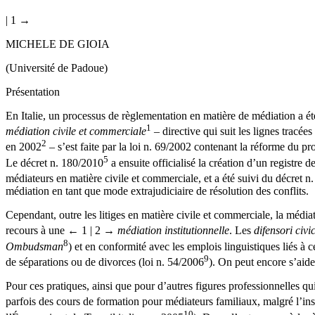
| 1 →
M
ICHELE
D
E
G
IOIA
(Université de Padoue)
Présentation
En Italie, un processus de règlementation en matière de médiation a ét
1
médiation civile et commerciale
– directive qui suit les lignes tracées
2
en 2002
– s’est faite par la loi n. 69/2002 contenant la réforme du pro
5
Le décret n. 180/2010
a ensuite officialisé la création d’un registre 
médiateurs en matière civile et commerciale, et a été suivi du décret n
médiation en tant que mode extrajudiciaire de résolution des conflits.
Cependant, outre les litiges en matière civile et commerciale, la médiati
recours à une
← 1 | 2 →
médiation institutionnelle
. Les
difensori civic
8
Ombudsman
) et en conformité avec les emplois linguistiques liés à 
9
de séparations ou de divorces (loi n. 54/2006
). On peut encore s’aid
Pour ces pratiques, ainsi que pour d’autres figures professionnelles q
parfois des cours de formation pour médiateurs familiaux, malgré l’ins
10