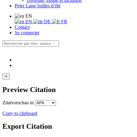
Diversité, équité et inclusion
Peter Lang Soldes d’été
EN
EN
DE
FR
Contact
Se connecter
×
Preview Citation
Zitatvorschau in
Copy to clipboard
Export Citation