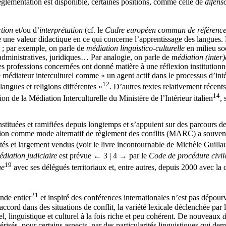
règlementation est disponible, certaines positions, comme celle de
difens
tion
et/ou d’
interprétation
(cf. le
Cadre européen commun de référence 
une valeur didactique en ce qui concerne l’apprentissage des langues.
 ; par exemple, on parle de
médiation linguistico-culturelle
en milieu so
 administratives, juridiques… Par analogie, on parle de
médiation (inter)
les professions concernées ont donné matière à une réflexion institutionn
e médiateur interculturel comme « un agent actif dans le processus d’inté
12
angues et religions différentes »
. D’autres textes relativement récent
14
on de la Médiation Interculturelle du Ministère de l’Intérieur italien
, 
instituées et ramifiées depuis longtemps et s’appuient sur des parcours de
ion comme mode alternatif de règlement des conflits (MARC) a souvent so
ès cités et largement vendus (voir le livre incontournable de Michèle Gui
diation judiciaire
est prévue
← 3 | 4 →
par le
Code de procédure civil
19
ue
avec ses délégués territoriaux et, entre autres, depuis 2000 avec la
21
onde entier
et inspiré des conférences internationales n’est pas dépou
accord dans des situations de conflit, la variété lexicale déclenchée par 
nel, linguistique et culturel à la fois riche et peu cohérent. De nouveaux
d
risés, pour certains aspects, par des particularités linguistiques qui de