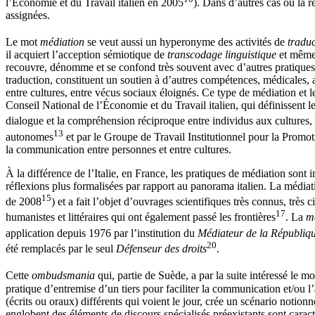
l’Économie et du Travail italien en 2005
). Dans d’autres cas où la 
assignées.
Le mot
médiation
se veut aussi un hyperonyme des activités de
traduc
il acquiert l’acception sémiotique de
transcodage linguistique
et même 
recouvre, dénomme et se confond très souvent avec d’autres pratiques
traduction, constituent un soutien à d’autres compétences, médicales,
entre cultures, entre vécus sociaux éloignés. Ce type de médiation et 
Conseil National de l’Économie et du Travail italien, qui définissent l
dialogue et la compréhension réciproque entre individus aux cultures, l
13
autonomes
et par le Groupe de Travail Institutionnel pour la Promoti
la communication entre personnes et entre cultures.
À la différence de l’Italie, en France, les pratiques de médiation sont 
réflexions plus formalisées par rapport au panorama italien. La médiat
15
de 2008
) et a fait l’objet d’ouvrages scientifiques très connus, tr
17
humanistes et littéraires qui ont également passé les frontières
. La
mé
application depuis 1976 par l’institution du
Médiateur de la Républiq
20
été remplacés par le seul
Défenseur des droits
.
Cette
ombudsmania
qui, partie de Suède, a par la suite intéressé le m
pratique d’entremise d’un tiers pour faciliter la communication et/ou l’
(écrits ou oraux) différents qui voient le jour, crée un scénario notion
englobent des éléments de discours spécialisés préexistants sont caracté