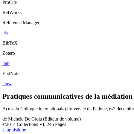
ProCite
RefWorks
Reference Manager
.ris
BibTeX
Zotero
.bib
EndNote
.enw
Pratiques communicatives de la médiation
Actes du Colloque international- (Université de Padoue, 6-7 décembr
de
Michele De Gioia (Éditeur de volume)
©2014
Collections
VI, 246 Pages
Linguistique