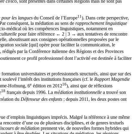
ore civico
, sont présentes dans certaines Régions mais ne sont pas
11
pour les langues
du Conseil de l’Europe
). Dans cette perspective,
 Par conséquent, la médiation au sens de
rapprochement linguistique
cio-médical où les compétences linguistiques, notamment en
culturelle
pour faire référence
← 2 | 3 →
aux tentatives de rencontre
elle, aboutissant aux consignes opérationnelles proposées par le
gration sociale [qui] opère pour faciliter la communication, le
s, rédigés par la Conférence italienne des Régions et des Provinces
soutiennent ce profil professionnel dont l’activité est destinée à faciliter
 formation universitaires et professionnels structurés, ainsi que sur des
ulevé l’intérêt des institutions françaises (cf. le
Rapport Magendie
e
16
llaume-Hofnung, 6
édition en 2012
), ainsi que de réflexions
18
e
français depuis 1996. La
médiation institutionnelle
a trouvé son
 création du
Défenseur des enfants
; depuis 2011, les deux postes ont
rvue d’emplois linguistiques imprécis. Malgré la référence à une même
la rencontre d’une ou de plusieurs disciplines, et de genres textuels
iscours de médiation
prennent vie, de nouvelles formes hybrides qui
mandent à être étudiées. Les situations de médiation, les réunions