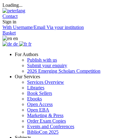
Loading...
Contact
Sign in
With Username/Email
Via your institution
Basket
en
de
fr
For Authors
Publish with us
Submit your enquiry
2026 Emerging Scholars Competition
Our Services
Services Overview
Libraries
Book Sellers
Ebooks
Open Access
Open EBA
Marketing & Press
Order Exam Copies
Events and Conferences
BiblioCon 2025
Subjects