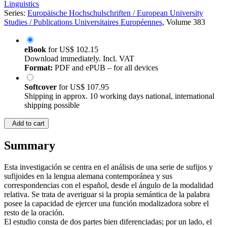
Linguistics
Series:
Europäische Hochschulschriften / European University
Studies / Publications Universitaires Européennes
, Volume 383
eBook
for
US$ 102.15
Download immediately. Incl. VAT
Format:
PDF and ePUB – for all devices
Softcover
for
US$ 107.95
Shipping in approx. 10 working days national, international
shipping possible
Add to cart
Summary
Esta investigación se centra en el análisis de una serie de sufijos y
sufijoides en la lengua alemana contemporánea y sus
correspondencias con el español, desde el ángulo de la modalidad
relativa. Se trata de averiguar si la propia semántica de la palabra
posee la capacidad de ejercer una función modalizadora sobre el
resto de la oración.
El estudio consta de dos partes bien diferenciadas; por un lado, el