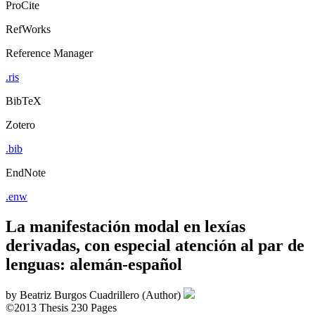
ProCite
RefWorks
Reference Manager
.ris
BibTeX
Zotero
.bib
EndNote
.enw
La manifestación modal en lexías
derivadas, con especial atención al par de
lenguas: alemán-español
by
Beatriz Burgos Cuadrillero (Author)
©2013
Thesis
230 Pages