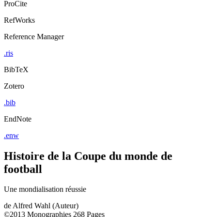
ProCite
RefWorks
Reference Manager
.ris
BibTeX
Zotero
.bib
EndNote
.enw
Histoire de la Coupe du monde de
football
Une mondialisation réussie
de
Alfred Wahl (Auteur)
©2013
Monographies
268 Pages