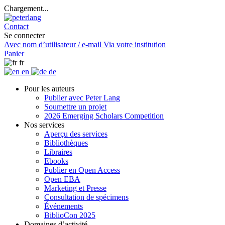
Chargement...
Contact
Se connecter
Avec nom d’utilisateur / e-mail
Via votre institution
Panier
fr
en
de
Pour les auteurs
Publier avec Peter Lang
Soumettre un projet
2026 Emerging Scholars Competition
Nos services
Aperçu des services
Bibliothèques
Libraires
Ebooks
Publier en Open Access
Open EBA
Marketing et Presse
Consultation de spécimens
Événements
BiblioCon 2025
Domaines d’activité