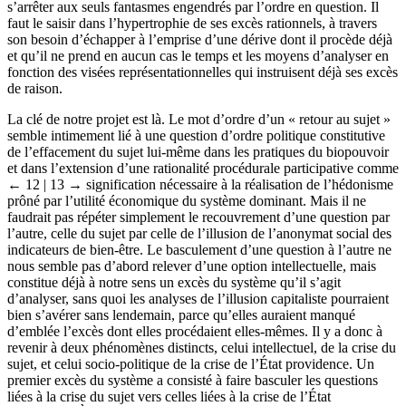
s’arrêter aux seuls fantasmes engendrés par l’ordre en question. Il
faut le saisir dans l’hypertrophie de ses excès rationnels, à travers
son besoin d’échapper à l’emprise d’une dérive dont il procède déjà
et qu’il ne prend en aucun cas le temps et les moyens d’analyser en
fonction des visées représentationnelles qui instruisent déjà ses excès
de raison.
La clé de notre projet est là. Le mot d’ordre d’un « retour au sujet »
semble intimement lié à une question d’ordre politique constitutive
de l’effacement du sujet lui-même dans les pratiques du biopouvoir
et dans l’extension d’une rationalité procédurale participative comme
← 12 | 13 →
signification nécessaire à la réalisation de l’hédonisme
prôné par l’utilité économique du système dominant. Mais il ne
faudrait pas répéter simplement le recouvrement d’une question par
l’autre, celle du sujet par celle de l’illusion de l’anonymat social des
indicateurs de bien-être. Le basculement d’une question à l’autre ne
nous semble pas d’abord relever d’une option intellectuelle, mais
constitue déjà à notre sens un excès du système qu’il s’agit
d’analyser, sans quoi les analyses de l’illusion capitaliste pourraient
bien s’avérer sans lendemain, parce qu’elles auraient manqué
d’emblée l’excès dont elles procédaient elles-mêmes. Il y a donc à
revenir à deux phénomènes distincts, celui intellectuel, de la crise du
sujet, et celui socio-politique de la crise de l’État providence. Un
premier excès du système a consisté à faire basculer les questions
liées à la crise du sujet vers celles liées à la crise de l’État