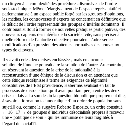
du citoyen à la complexité des procédures discursives de l’ordre
socio-technique. Même l’élargissement de l’espace représentatif et
parlementariste à un espace public forgé par les groupes d’opinions,
les médias, les controverses d’experts ne concernait en définitive que
le déficit de l’ordre représentatif des groupes d’intérêts dominants. Il
contribuait surtout à former de nouvelles pratiques participatives, des
nouveaux capteurs des intérêts de la société civile, sans préciser à
quelle réforme de l’autorité collective pourraient s’adresser ces
modifications d’expression des attentes normatives des nouveaux
types de citoyens.
Il y avait certes deux crises enchâssées, mais en aucun cas la
solution de l’une ne pouvait être la solution de l’autre. Au contraire,
en réservant la question de la crise de la rationalité à la
reconstruction d’une éthique de la discussion et en attendant que
cette éthique redéfinisse à terme les exigences de légitimité
constitutives de l’État providence, Habermas avalisait en fait le
processus de dissociation qu’il avait pourtant perçu entre les deux
crises et laissait à son destin la question biopolitique proprement dite,
à savoir la formation technocratique d’un ordre de population sans
sujet
10
ou, comme le suggère Roberto Esposito, un ordre constitué
← 16 | 17 →
de groupes d’individus désocialisés propres à recevoir
une « politique de soin » qui les immunise de leurs fragilités à
l’égard du social
11
.