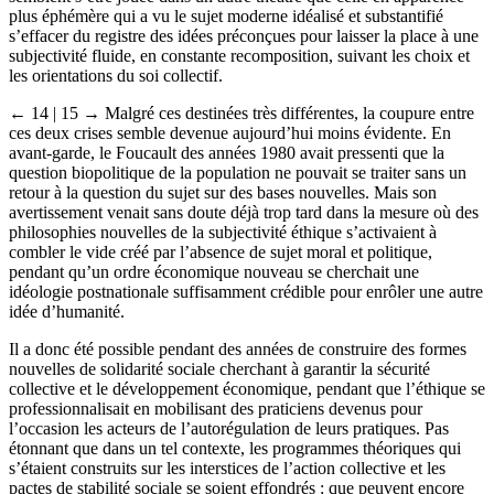
plus éphémère qui a vu le sujet moderne idéalisé et substantifié
s’effacer du registre des idées préconçues pour laisser la place à une
subjectivité fluide, en constante recomposition, suivant les choix et
les orientations du soi collectif.
← 14 | 15 →
Malgré ces destinées très différentes, la coupure entre
ces deux crises semble devenue aujourd’hui moins évidente. En
avant-garde, le Foucault des années 1980 avait pressenti que la
question biopolitique de la population ne pouvait se traiter sans un
retour à la question du sujet sur des bases nouvelles. Mais son
avertissement venait sans doute déjà trop tard dans la mesure où des
philosophies nouvelles de la subjectivité éthique s’activaient à
combler le vide créé par l’absence de sujet moral et politique,
pendant qu’un ordre économique nouveau se cherchait une
idéologie postnationale suffisamment crédible pour enrôler une autre
idée d’humanité.
Il a donc été possible pendant des années de construire des formes
nouvelles de solidarité sociale cherchant à garantir la sécurité
collective et le développement économique, pendant que l’éthique se
professionnalisait en mobilisant des praticiens devenus pour
l’occasion les acteurs de l’autorégulation de leurs pratiques. Pas
étonnant que dans un tel contexte, les programmes théoriques qui
s’étaient construits sur les interstices de l’action collective et les
pactes de stabilité sociale se soient effondrés : que peuvent encore