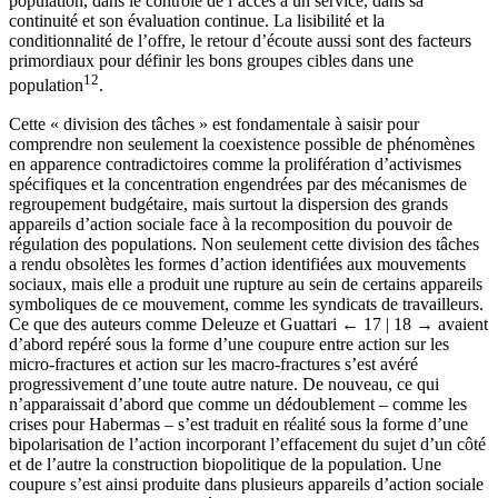
population, dans le contrôle de l’accès à un service, dans sa
continuité et son évaluation continue. La lisibilité et la
conditionnalité de l’offre, le retour d’écoute aussi sont des facteurs
primordiaux pour définir les bons groupes cibles dans une
12
population
.
Cette « division des tâches » est fondamentale à saisir pour
comprendre non seulement la coexistence possible de phénomènes
en apparence contradictoires comme la prolifération d’activismes
spécifiques et la concentration engendrées par des mécanismes de
regroupement budgétaire, mais surtout la dispersion des grands
appareils d’action sociale face à la recomposition du pouvoir de
régulation des populations. Non seulement cette division des tâches
a rendu obsolètes les formes d’action identifiées aux mouvements
sociaux, mais elle a produit une rupture au sein de certains appareils
symboliques de ce mouvement, comme les syndicats de travailleurs.
Ce que des auteurs comme Deleuze et Guattari
← 17 | 18 →
avaient
d’abord repéré sous la forme d’une coupure entre action sur les
micro-fractures et action sur les macro-fractures s’est avéré
progressivement d’une toute autre nature. De nouveau, ce qui
n’apparaissait d’abord que comme un dédoublement – comme les
crises pour Habermas – s’est traduit en réalité sous la forme d’une
bipolarisation de l’action incorporant l’effacement du sujet d’un côté
et de l’autre la construction biopolitique de la population. Une
coupure s’est ainsi produite dans plusieurs appareils d’action sociale