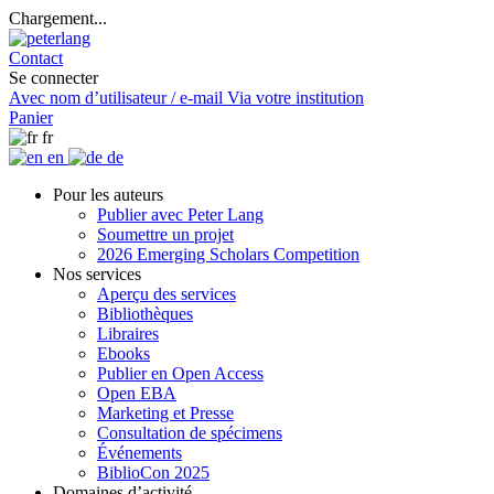
Chargement...
Contact
Se connecter
Avec nom d’utilisateur / e-mail
Via votre institution
Panier
fr
en
de
Pour les auteurs
Publier avec Peter Lang
Soumettre un projet
2026 Emerging Scholars Competition
Nos services
Aperçu des services
Bibliothèques
Libraires
Ebooks
Publier en Open Access
Open EBA
Marketing et Presse
Consultation de spécimens
Événements
BiblioCon 2025
Domaines d’activité