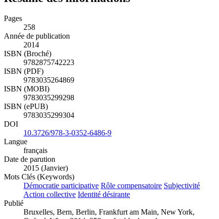
Pages
258
Année de publication
2014
ISBN (Broché)
9782875742223
ISBN (PDF)
9783035264869
ISBN (MOBI)
9783035299298
ISBN (ePUB)
9783035299304
DOI
10.3726/978-3-0352-6486-9
Langue
français
Date de parution
2015 (Janvier)
Mots Clés (Keywords)
Démocratie participative
Rôle compensatoire
Subjectivité
Action collective
Identité désirante
Publié
Bruxelles, Bern, Berlin, Frankfurt am Main, New York,