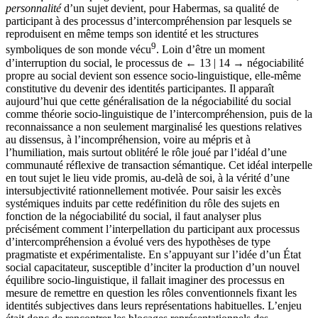
personnalité
d’un sujet devient, pour Habermas, sa qualité de
participant à des processus d’intercompréhension par lesquels se
reproduisent en même temps son identité et les structures
9
symboliques de son monde vécu
. Loin d’être un moment
d’interruption du social, le processus de
← 13 | 14 →
négociabilité
propre au social devient son essence socio-linguistique, elle-même
constitutive du devenir des identités participantes. Il apparaît
aujourd’hui que cette généralisation de la négociabilité du social
comme théorie socio-linguistique de l’intercompréhension, puis de la
reconnaissance a non seulement marginalisé les questions relatives
au dissensus, à l’incompréhension, voire au mépris et à
l’humiliation, mais surtout oblitéré le rôle joué par l’idéal d’une
communauté réflexive de transaction sémantique. Cet idéal interpelle
en tout sujet le lieu vide promis, au-delà de soi, à la vérité d’une
intersubjectivité rationnellement motivée. Pour saisir les excès
systémiques induits par cette redéfinition du rôle des sujets en
fonction de la négociabilité du social, il faut analyser plus
précisément comment l’interpellation du participant aux processus
d’intercompréhension a évolué vers des hypothèses de type
pragmatiste et expérimentaliste. En s’appuyant sur l’idée d’un État
social capacitateur, susceptible d’inciter la production d’un nouvel
équilibre socio-linguistique, il fallait imaginer des processus en
mesure de remettre en question les rôles conventionnels fixant les
identités subjectives dans leurs représentations habituelles. L’enjeu