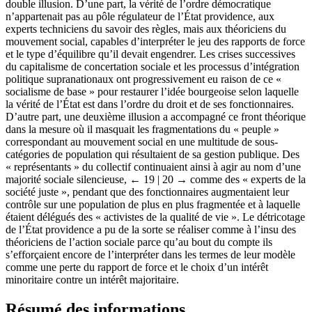
double illusion. D’une part, la vérité de l’ordre démocratique
n’appartenait pas au pôle régulateur de l’État providence, aux
experts techniciens du savoir des règles, mais aux théoriciens du
mouvement social, capables d’interpréter le jeu des rapports de force
et le type d’équilibre qu’il devait engendrer. Les crises successives
du capitalisme de concertation sociale et les processus d’intégration
politique supranationaux ont progressivement eu raison de ce «
socialisme de base » pour restaurer l’idée bourgeoise selon laquelle
la vérité de l’État est dans l’ordre du droit et de ses fonctionnaires.
D’autre part, une deuxième illusion a accompagné ce front théorique
dans la mesure où il masquait les fragmentations du « peuple »
correspondant au mouvement social en une multitude de sous-
catégories de population qui résultaient de sa gestion publique. Des
« représentants » du collectif continuaient ainsi à agir au nom d’une
majorité sociale silencieuse,
← 19 | 20 →
comme des « experts de la
société juste », pendant que des fonctionnaires augmentaient leur
contrôle sur une population de plus en plus fragmentée et à laquelle
étaient délégués des « activistes de la qualité de vie ». Le détricotage
de l’État providence a pu de la sorte se réaliser comme à l’insu des
théoriciens de l’action sociale parce qu’au bout du compte ils
s’efforçaient encore de l’interpréter dans les termes de leur modèle
comme une perte du rapport de force et le choix d’un intérêt
minoritaire contre un intérêt majoritaire.
Résumé des informations