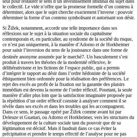
seul pour restaurer le sens d’un investissement libidinal du sujet dans
le collectif. Le vide n’offre que la promesse formelle d’un contenu à
déterminer, alors que le sujet cherche exactement l’inverse : pouvoir
déterminer la forme d’un contenu symbolisant et autorisant son désir.
Si Žižek, notamment, accorde une telle importance dans ses
réflexions sur le sujet à la situation sociale du capitalisme
contemporain et, en particulier, au syndrome de la société du risque,
ce n’est pas uniquement, à la manière d’Adorno et de Horkheimer
pour saisir l’inversion du sens de la jouissance dans une forme de
destinée anonyme assumée par le marché
7
. Un basculement s’est
produit à travers les théories de la modernité réflexive, le
délibérativisme et les fictions de l’espace public, qui a permis
d’intégrer le rapport au désir dans l’ordre hédoniste de la société
éthiquement bien ordonnée pour la réalisation des préférences. Le
rejet des excès au profit de la fixation sur la garantie des plaisirs
immédiats est devenu la norme de l’ordre réflexif. Pourtant, la seule
manière d’aller plus loin que la satisfaction imaginaire proposée par
la répétition d’un ordre réflexif consiste à analyser comment il se
révèle dans ses excès et dans les troubles qui les accompagnent.
Dans ce sens, le passage opéré par Žižek comme avant lui par
Deleuze et Guattari, ou Adorno et Horkheimer, vers les structures du
développement de la culture sociale tant du pouvoir que de sa
légitimation est décisif. Mais il faudrait dans ce cas éviter la
précipitation et prendre le temps effectif de l’analyse pour ne pas