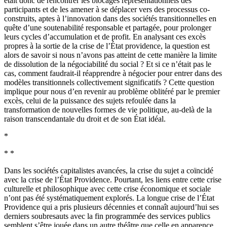
était donc de rencontrer les blocages représentationnels des
participants et de les amener à se déplacer vers des processus co-
construits, aptes à l’innovation dans des sociétés transitionnelles en
quête d’une soutenabilité responsable et partagée, pour prolonger
leurs cycles d’accumulation et de profit. En analysant ces excès
propres à la sortie de la crise de l’État providence, la question est
alors de savoir si nous n’avons pas atteint de cette manière la limite
de dissolution de la négociabilité du social ? Et si ce n’était pas le
cas, comment faudrait-il réapprendre à négocier pour entrer dans des
modèles transitionnels collectivement significatifs ? Cette question
implique pour nous d’en revenir au problème oblitéré par le premier
excès, celui de la puissance des sujets refoulée dans la
transformation de nouvelles formes de vie politique, au-delà de la
raison transcendantale du droit et de son État idéal.
*
* *
Dans les sociétés capitalistes avancées, la crise du sujet a coïncidé
avec la crise de l’État Providence. Pourtant, les liens entre cette crise
culturelle et philosophique avec cette crise économique et sociale
n’ont pas été systématiquement explorés. La longue crise de l’État
Providence qui a pris plusieurs décennies et connaît aujourd’hui ses
derniers soubresauts avec la fin programmée des services publics
semblent s’être jouée dans un autre théâtre que celle en apparence