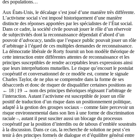
des populations…
Aux États-Unis, le décalage s’est joué d’une manière très différente.
L’activisme social s’est imposé historiquement d’une manière
distincte des réponses apportées par les spécialistes de l’État social.
Dans ce cadre, la société civile pouvait jouer le rôle d’un réservoir
de subjectivités dont la reconnaissance dépendait d’abord d’un
pouvoir d’
advocacy
, tandis que l’espace public pouvait jouer un rôle
d’arbitrage à l’égard de ces multiples demandes de reconnaissance.
La démocratie libérale de Rorty fournit un bon modèle théorique de
cette interaction entre différentes attentes de reconnaissance et les
principes susceptibles de rendre acceptables leurs expressions ainsi
que leurs interprétations mutuelles. Le risque qu’encourt le postulat
coopératif et conversationnel de ce modèle est, comme le signale
Charles Taylor, de ne plus se comprendre dans la forme de ses
désaccords et donc de risquer de disqualifier certaines positions au
← 18 | 19 →
nom des principes théoriques régissant l’arbitrage de
l’interaction. Autant l’activisme est susceptible de jouer un rôle
positif de traduction d’un risque dans un positionnement politique,
adapté à la gestion des groupes sociaux – comme faire percevoir un
risque environnemental dans son lien à une forme de discrimination
raciale –, autant il peut susciter aussi un blocage du processus
coopératif par la position d’interdits ou de tabous d’emblée soustraits
à la discussion. Dans ce cas, la recherche de solution ne peut s’en
tenir à des principes formels de dialogue et d’équilibre général entre