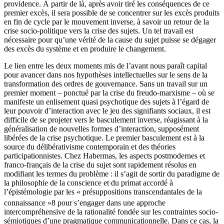
providence. À partir de là, après avoir tiré les conséquences de ce
premier excès, il sera possible de se concentrer sur les excès produits
en fin de cycle par le mouvement inverse, à savoir un retour de la
crise socio-politique vers la crise des sujets. Un tel travail est
nécessaire pour qu’une vérité de la cause du sujet puisse se dégager
des excès du système et en produire le changement.
Le lien entre les deux moments mis de l’avant nous paraît capital
pour avancer dans nos hypothèses intellectuelles sur le sens de la
transformation des ordres de gouvernance. Sans un travail sur un
premier moment – ponctué par la crise du freudo-marxisme – où se
manifeste un enlisement quasi psychotique des sujets à l’égard de
leur pouvoir d’interaction avec le jeu des signifiants sociaux, il est
difficile de se projeter vers le basculement inverse, réagissant à la
généralisation de nouvelles formes d’interaction, supposément
libérées de la crise psychotique. Le premier basculement est à la
source du délibérativisme contemporain et des théories
participationnistes. Chez Habermas, les aspects postmodernes et
franco-français de la crise du sujet sont rapidement résolus en
modifiant les termes du problème : il s’agit de sortir du paradigme de
la philosophie de la conscience et du primat accordé à
l’épistémologie par les « présuppositions transcendantales de la
connaissance »
8
pour s’engager dans une approche
intercompréhensive de la rationalité fondée sur les contraintes socio-
sémiotiques d’une pragmatique communicationnelle. Dans ce cas, la