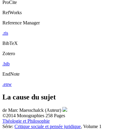
ProCite
RefWorks
Reference Manager
.ris
BibTeX
Zotero
.bib
EndNote
.enw
La cause du sujet
de
Marc Maesschalck (Auteur)
©2014
Monographies
258 Pages
Théologie et Philosophie
Série:
Critique sociale et pensée juridique
, Volume 1