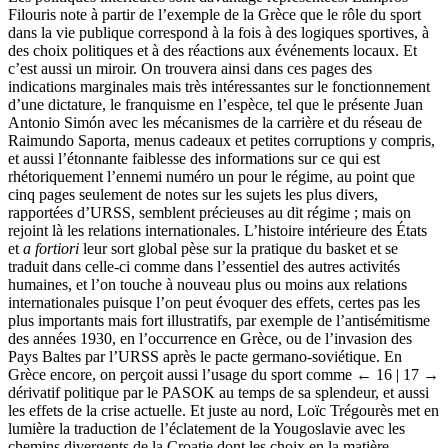
Filouris note à partir de l’exemple de la Grèce que le rôle du sport
dans la vie publique correspond à la fois à des logiques sportives, à
des choix politiques et à des réactions aux événements locaux. Et
c’est aussi un miroir. On trouvera ainsi dans ces pages des
indications marginales mais très intéressantes sur le fonctionnement
d’une dictature, le franquisme en l’espèce, tel que le présente Juan
Antonio Simón avec les mécanismes de la carrière et du réseau de
Raimundo Saporta, menus cadeaux et petites corruptions y compris,
et aussi l’étonnante faiblesse des informations sur ce qui est
rhétoriquement l’ennemi numéro un pour le régime, au point que
cinq pages seulement de notes sur les sujets les plus divers,
rapportées d’URSS, semblent précieuses au dit régime ; mais on
rejoint là les relations internationales. L’histoire intérieure des États
et
a fortiori
leur sort global pèse sur la pratique du basket et se
traduit dans celle-ci comme dans l’essentiel des autres activités
humaines, et l’on touche à nouveau plus ou moins aux relations
internationales puisque l’on peut évoquer des effets, certes pas les
plus importants mais fort illustratifs, par exemple de l’antisémitisme
des années 1930, en l’occurrence en Grèce, ou de l’invasion des
Pays Baltes par l’URSS après le pacte germano-soviétique. En
Grèce encore, on perçoit aussi l’usage du sport comme
← 16 | 17 →
dérivatif politique par le PASOK au temps de sa splendeur, et aussi
les effets de la crise actuelle. Et juste au nord, Loïc Trégourès met en
lumière la traduction de l’éclatement de la Yougoslavie avec les
chemins divergents de la Croatie dont les choix en la matière