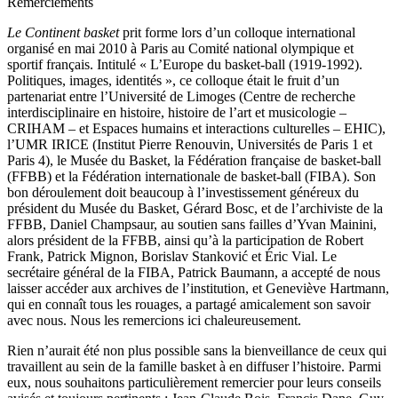
Remerciements
Le Continent basket
prit forme lors d’un colloque international
organisé en mai 2010 à Paris au Comité national olympique et
sportif français. Intitulé « L’Europe du basket-ball (1919-1992).
Politiques, images, identités », ce colloque était le fruit d’un
partenariat entre l’Université de Limoges (Centre de recherche
interdisciplinaire en histoire, histoire de l’art et musicologie –
CRIHAM – et Espaces humains et interactions culturelles – EHIC),
l’UMR IRICE (Institut Pierre Renouvin, Universités de Paris 1 et
Paris 4), le Musée du Basket, la Fédération française de basket-ball
(FFBB) et la Fédération internationale de basket-ball (FIBA). Son
bon déroulement doit beaucoup à l’investissement généreux du
président du Musée du Basket, Gérard Bosc, et de l’archiviste de la
FFBB, Daniel Champsaur, au soutien sans failles d’Yvan Mainini,
alors président de la FFBB, ainsi qu’à la participation de Robert
Frank, Patrick Mignon, Borislav Stanković et Éric Vial. Le
secrétaire général de la FIBA, Patrick Baumann, a accepté de nous
laisser accéder aux archives de l’institution, et Geneviève Hartmann,
qui en connaît tous les rouages, a partagé amicalement son savoir
avec nous. Nous les remercions ici chaleureusement.
Rien n’aurait été non plus possible sans la bienveillance de ceux qui
travaillent au sein de la famille basket à en diffuser l’histoire. Parmi
eux, nous souhaitons particulièrement remercier pour leurs conseils