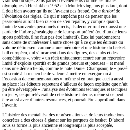
vraiment du sujet. Sans parler d’événements comme les finales
olympiques à Helsinki en 1952 et à Munich vingt ans plus tard, dont
il doit bien avouer qu’ils ne l’avaient pas frappé. Ou
a fortiori
de
l’évolution des règles. Ce qui n’empêche pas de penser que les
passionnés auront bien raison de s’en repaître, y compris quand,
faute de souvenirs personnels directs, ils découvriront eux aussi une
partie de l’arbre généalogique de leur sport préféré (ou d’un de leurs
sports préférés, il ne faut pas être limitatif). Eux lui pardonneront
sans doute de s’intéresser à autre chose qu’à ce que les éditeurs du
volume définissent comme
«
une mémoire et une histoire du basket-
ball européen, qui s’incarnent dans des figures, des clubs et des
compétitions », voire « un récit uniquement centré sur un répertoire
limité d’exploits sportifs et de grands joueurs et joueuses » et mené
dans une démarche où, comme le note Daniel Champsaur, le « passé
est scruté à la recherche de valeurs à mettre en exergue ou à
l’occasion de commémorations », même si en pratique ceci a aussi
sa place : les éditeurs regrettent d’ailleurs de façon explicite que n’ait
pu être développée « l’analyse des évolutions techniques et tactiques
du jeu », ce qui relèverait de cette histoire interne, même si ce peut
être aussi avec d’autres résonances, et pourrait être approfondi dans
l’avenir.
L’histoire des mentalités, des représentations et de leurs traductions
concrètes a des choses à glaner sur les parquets de basket. D’abord
sous sa forme la plus ancienne et longtemps la plus acceptée,