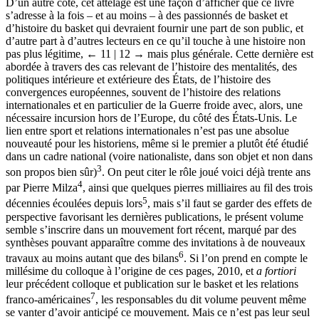
D’un autre côté, cet attelage est une façon d’afficher que ce livre
s’adresse à la fois – et au moins – à des passionnés de basket et
d’histoire du basket qui devraient fournir une part de son public, et
d’autre part à d’autres lecteurs en ce qu’il touche à une histoire non
pas plus légitime,
← 11 | 12 →
mais plus générale. Cette dernière est
abordée à travers des cas relevant de l’histoire des mentalités, des
politiques intérieure et extérieure des États, de l’histoire des
convergences européennes, souvent de l’histoire des relations
internationales et en particulier de la Guerre froide avec, alors, une
nécessaire incursion hors de l’Europe, du côté des États-Unis. Le
lien entre sport et relations internationales n’est pas une absolue
nouveauté pour les historiens, même si le premier a plutôt été étudié
dans un cadre national (voire nationaliste, dans son objet et non dans
3
son propos bien sûr)
. On peut citer le rôle joué voici déjà trente ans
4
par Pierre Milza
, ainsi que quelques pierres milliaires au fil des trois
5
décennies écoulées depuis lors
, mais s’il faut se garder des effets de
perspective favorisant les dernières publications, le présent volume
semble s’inscrire dans un mouvement fort récent, marqué par des
synthèses pouvant apparaître comme des invitations à de nouveaux
6
travaux au moins autant que des bilans
. Si l’on prend en compte le
millésime du colloque à l’origine de ces pages, 2010, et
a fortiori
leur précédent colloque et publication sur le basket et les relations
7
franco-américaines
, les responsables du dit volume peuvent même
se vanter d’avoir anticipé ce mouvement. Mais ce n’est pas leur seul