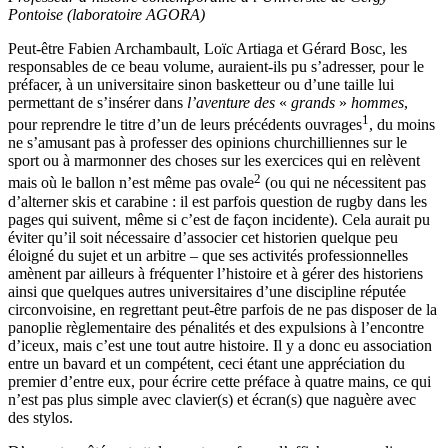
Pontoise (laboratoire AGORA)
Peut-être Fabien Archambault, Loïc Artiaga et Gérard Bosc, les
responsables de ce beau volume, auraient-ils pu s’adresser, pour le
préfacer, à un universitaire sinon basketteur ou d’une taille lui
permettant de s’insérer dans
l’aventure des
«
grands
»
hommes
,
1
pour reprendre le titre d’un de leurs précédents ouvrages
, du moins
ne s’amusant pas à professer des opinions churchilliennes sur le
sport ou à marmonner des choses sur les exercices qui en relèvent
2
mais où le ballon n’est même pas ovale
(ou qui ne nécessitent pas
d’alterner skis et carabine : il est parfois question de rugby dans les
pages qui suivent, même si c’est de façon incidente). Cela aurait pu
éviter qu’il soit nécessaire d’associer cet historien quelque peu
éloigné du sujet et un arbitre – que ses activités professionnelles
amènent par ailleurs à fréquenter l’histoire et à gérer des historiens
ainsi que quelques autres universitaires d’une discipline réputée
circonvoisine, en regrettant peut-être parfois de ne pas disposer de la
panoplie règlementaire des pénalités et des expulsions à l’encontre
d’iceux, mais c’est une tout autre histoire. Il y a donc eu association
entre un bavard et un compétent, ceci étant une appréciation du
premier d’entre eux, pour écrire cette préface à quatre mains, ce qui
n’est pas plus simple avec clavier(s) et écran(s) que naguère avec
des stylos.