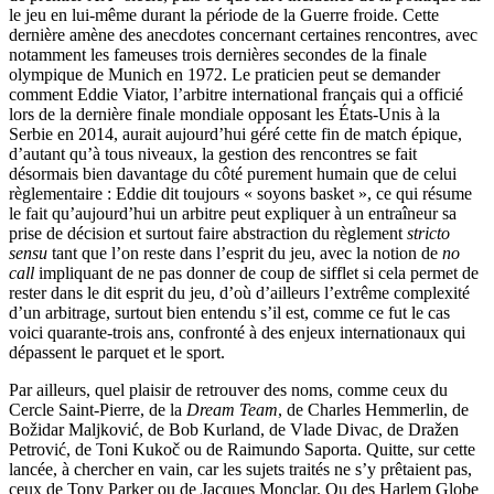
le jeu en lui-même durant la période de la Guerre froide. Cette
dernière amène des anecdotes concernant certaines rencontres, avec
notamment les fameuses trois dernières secondes de la finale
olympique de Munich en 1972. Le praticien peut se demander
comment Eddie Viator, l’arbitre international français qui a officié
lors de la dernière finale mondiale opposant les États-Unis à la
Serbie en 2014, aurait aujourd’hui géré cette fin de match épique,
d’autant qu’à tous niveaux, la gestion des rencontres se fait
désormais bien davantage du côté purement humain que de celui
règlementaire : Eddie dit toujours « soyons basket », ce qui résume
le fait qu’aujourd’hui un arbitre peut expliquer à un entraîneur sa
prise de décision et surtout faire abstraction du règlement
stricto
sensu
tant que l’on reste dans l’esprit du jeu, avec la notion de
no
call
impliquant de ne pas donner de coup de sifflet si cela permet de
rester dans le dit esprit du jeu, d’où d’ailleurs l’extrême complexité
d’un arbitrage, surtout bien entendu s’il est, comme ce fut le cas
voici quarante-trois ans, confronté à des enjeux internationaux qui
dépassent le parquet et le sport.
Par ailleurs, quel plaisir de retrouver des noms, comme ceux du
Cercle Saint-Pierre, de la
Dream Team
, de Charles Hemmerlin, de
Božidar Maljković, de Bob Kurland, de Vlade Divac, de Dražen
Petrović, de Toni Kukoč ou de Raimundo Saporta. Quitte, sur cette
lancée, à chercher en vain, car les sujets traités ne s’y prêtaient pas,
ceux de Tony Parker ou de Jacques Monclar. Ou des Harlem Globe