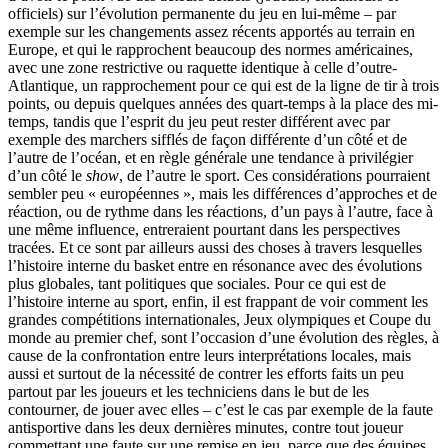
officiels) sur l’évolution permanente du jeu en lui-même – par
exemple sur les changements assez récents apportés au terrain en
Europe, et qui le rapprochent beaucoup des normes américaines,
avec une zone restrictive ou raquette identique à celle d’outre-
Atlantique, un rapprochement pour ce qui est de la ligne de tir à trois
points, ou depuis quelques années des quart-temps à la place des mi-
temps, tandis que l’esprit du jeu peut rester différent avec par
exemple des marchers sifflés de façon différente d’un côté et de
l’autre de l’océan, et en règle générale une tendance à privilégier
d’un côté le
show
, de l’autre le sport. Ces considérations pourraient
sembler peu « européennes », mais les différences d’approches et de
réaction, ou de rythme dans les réactions, d’un pays à l’autre, face à
une même influence, entreraient pourtant dans les perspectives
tracées. Et ce sont par ailleurs aussi des choses à travers lesquelles
l’histoire interne du basket entre en résonance avec des évolutions
plus globales, tant politiques que sociales. Pour ce qui est de
l’histoire interne au sport, enfin, il est frappant de voir comment les
grandes compétitions internationales, Jeux olympiques et Coupe du
monde au premier chef, sont l’occasion d’une évolution des règles, à
cause de la confrontation entre leurs interprétations locales, mais
aussi et surtout de la nécessité de contrer les efforts faits un peu
partout par les joueurs et les techniciens dans le but de les
contourner, de jouer avec elles – c’est le cas par exemple de la faute
antisportive dans les deux dernières minutes, contre tout joueur
commettant une faute sur une remise en jeu, parce que des équipes