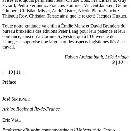
avisés et toujours pertinents : Jean-Claude Bois, Francis Dane, Guy
Evrard, Pedro Ferrándiz, François Fournier, Vincent Janssen, Gérard
Gimbert, Christian Misser, André Ostric, Nicole Pierre-Sanchez,
Thibault Roy, Christian Tersac ainsi que le regretté Jacques Huguet.
Toute notre gratitude va enfin à Émilie Menz et David Branders du
bureau bruxellois des éditions Peter Lang pour leur patience et leur
confiance, ainsi qu’à Corinne Sylvestre, qui à l’Université de
Limoges a supervisé une large part des aspects logistiques liés à ce
travail.
Fabien Archambault
,
Loïc Artiaga
← 9 | 10 →
← 10 | 11 →
Préface
José S
IMIONEK
Arbitre Régional Île-de-France
Éric V
IAL
Professeur d’histoire contemporaine à l’Université de Cergy-