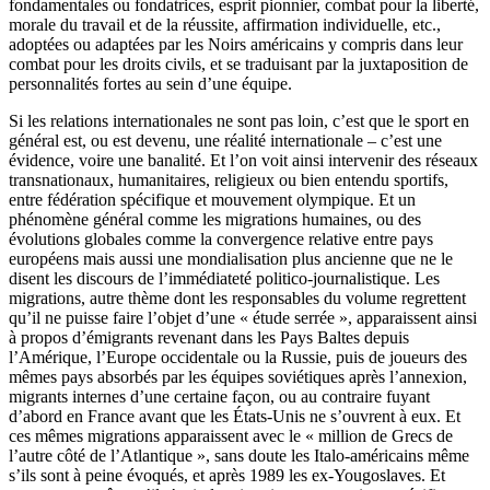
fondamentales ou fondatrices, esprit pionnier, combat pour la liberté,
morale du travail et de la réussite, affirmation individuelle, etc.,
adoptées ou adaptées par les Noirs américains y compris dans leur
combat pour les droits civils, et se traduisant par la juxtaposition de
personnalités fortes au sein d’une équipe.
Si les relations internationales ne sont pas loin, c’est que le sport en
général est, ou est devenu, une réalité internationale – c’est une
évidence, voire une banalité. Et l’on voit ainsi intervenir des réseaux
transnationaux, humanitaires, religieux ou bien entendu sportifs,
entre fédération spécifique et mouvement olympique. Et un
phénomène général comme les migrations humaines, ou des
évolutions globales comme la convergence relative entre pays
européens mais aussi une mondialisation plus ancienne que ne le
disent les discours de l’immédiateté politico-journalistique. Les
migrations, autre thème dont les responsables du volume regrettent
qu’il ne puisse faire l’objet d’une « étude serrée », apparaissent ainsi
à propos d’émigrants revenant dans les Pays Baltes depuis
l’Amérique, l’Europe occidentale ou la Russie, puis de joueurs des
mêmes pays absorbés par les équipes soviétiques après l’annexion,
migrants internes d’une certaine façon, ou au contraire fuyant
d’abord en France avant que les États-Unis ne s’ouvrent à eux. Et
ces mêmes migrations apparaissent avec le « million de Grecs de
l’autre côté de l’Atlantique », sans doute les Italo-américains même
s’ils sont à peine évoqués, et après 1989 les ex-Yougoslaves. Et