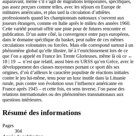
auparavant, même s’il s’agit de migrations temporaires, spécifiques,
pas assez perçues comme telles, avec les séjours en Europe de
militaires américains, et plus tard la circulation d’athlètes
professionnels quand les championnats nationaux s’ouvrent aux
joueurs étrangers, comme en Italie après le milieu des années 1960.
Cette variété pourrait offrir une piste pour de futures rencontre et
publication. D’un autre côté, la convergence entre pays européens,
dans le domaine spécifique du basket, peut naître de ces mêmes
circulations volontaires ou forcées. Mais elle correspond surtout à un
phénomène global qu’elle illustre, lié à l’enrichissement lors de ce
que l’on a appelé en France les Trente Glorieuses, même là où ce
←
18 | 19 →
n’est que relatif, aussi bien en URSS qu’en Grèce, avec le
développement des classes moyennes portant ce sport dès ses
origines, d’où d’ailleurs le caractère populiste de réactions initiales
contre le jeu lui-même, tenu pour un luxe inutile dans la Lituanie
rurale, puis contre son évolution sous l’influence américaine en
France après 1945 – et cette fois, en sens inverse, l’on passe des
relations internationales ou des phénomènes transnationaux aux
questions intérieures.
Résumé des informations
Pages
304