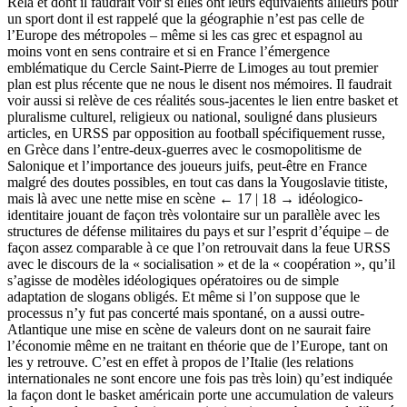
Réla et dont il faudrait voir si elles ont leurs équivalents ailleurs pour
un sport dont il est rappelé que la géographie n’est pas celle de
l’Europe des métropoles – même si les cas grec et espagnol au
moins vont en sens contraire et si en France l’émergence
emblématique du Cercle Saint-Pierre de Limoges au tout premier
plan est plus récente que ne nous le disent nos mémoires. Il faudrait
voir aussi si relève de ces réalités sous-jacentes le lien entre basket et
pluralisme culturel, religieux ou national, souligné dans plusieurs
articles, en URSS par opposition au football spécifiquement russe,
en Grèce dans l’entre-deux-guerres avec le cosmopolitisme de
Salonique et l’importance des joueurs juifs, peut-être en France
malgré des doutes possibles, en tout cas dans la Yougoslavie titiste,
mais là avec une nette mise en scène
← 17 | 18 →
idéologico-
identitaire jouant de façon très volontaire sur un parallèle avec les
structures de défense militaires du pays et sur l’esprit d’équipe – de
façon assez comparable à ce que l’on retrouvait dans la feue URSS
avec le discours de la « socialisation » et de la « coopération », qu’il
s’agisse de modèles idéologiques opératoires ou de simple
adaptation de slogans obligés. Et même si l’on suppose que le
processus n’y fut pas concerté mais spontané, on a aussi outre-
Atlantique une mise en scène de valeurs dont on ne saurait faire
l’économie même en ne traitant en théorie que de l’Europe, tant on
les y retrouve. C’est en effet à propos de l’Italie (les relations
internationales ne sont encore une fois pas très loin) qu’est indiquée
la façon dont le basket américain porte une accumulation de valeurs