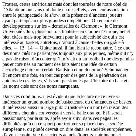
Trotters, certes américains mais dont les tournées de notre côté de
l’Atlantique ont sans nul doute eu des effets, avec leur association
entre le pur spectacle, le
show
, et la présence d’anciens joueurs
ayant participé aux plus grandes compétitions. Ou encore des
développements sur les « demoiselles de Clermont », le Clermont
Université Club, plusieurs fois finalistes en Coupe d’Europe, bel et
bien citées mais trop brièvement pour la subjectivité de qui s’est
intéressé au basket, autrefois, d’abord à cause d’elles ou grâce à
elles.
← 13 | 14 →
Quitte aussi, il faut bien le reconnaître, à ce que
des noms cités ne parlent pas toujours aux plus jeunes, même s’il n’y
a pas de raison d’accepter qu’il n’y ait qu’au football que des gamins
pas encore nés au moment des faits aient une idée de certain
accrochage entre un certain Battiston et un dénommé Schumacher.
Et encore une fois, en tout cas pour des gens de la génération des
auteurs de ces lignes, s’ils sont passionnés par l’histoire du basket,
les noms cités sont des noms marquants.
Dans ces conditions, il est évident que la lecture de ce livre va
intéresser un grand nombre de basketteurs, ou d’amateurs de basket.
Il intéressera aussi un large public (historien ou non) en raison des
différents chemins convergeant vers la balle orange. Et il serait
passionnant, par la suite, après avoir suivi dans ces pages les
difficultés qu’a eu ce sport pour trouver sa place dans la société
européenne, ou plutôt devrait-on dire dans les sociétés européennes,
d’avoir le point vue des acteurs actuels (joueurs, entraîneurs et