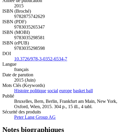
Année de publication
2015
ISBN (Broché)
9782875742629
ISBN (PDF)
9783035265347
ISBN (MOBI)
9783035298581
ISBN (ePUB)
9783035298598
DOI
10.3726/978-3-0352-6534-7
Langue
français
Date de parution
2015 (Juin)
Mots Clés (Keywords)
Histoire politique
social
europe
basket ball
Publié
Bruxelles, Bern, Berlin, Frankfurt am Main, New York,
Oxford, Wien, 2015. 304 p., 15 ill., 4 tabl.
Sécurité des produits
Peter Lang Group AG
Notes biographiques