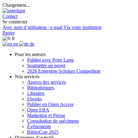
Chargement...
Contact
Se connecter
Avec nom d’utilisateur / e-mail
Via votre institution
Panier
fr
en
de
Pour les auteurs
Publier avec Peter Lang
Soumettre un projet
2026 Emerging Scholars Competition
Nos services
Aperçu des services
Bibliothèques
Libraires
Ebooks
Publier en Open Access
Open EBA
Marketing et Presse
Consultation de spécimens
Événements
BiblioCon 2025
Domaines d’activité