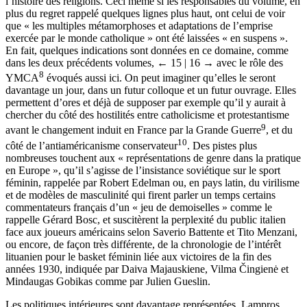
l’histoire des religions. Ceci même si les responsables du volume, en
plus du regret rappelé quelques lignes plus haut, ont celui de voir
que « les multiples métamorphoses et adaptations de l’emprise
exercée par le monde catholique » ont été laissées « en suspens ».
En fait, quelques indications sont données en ce domaine, comme
dans les deux précédents volumes,
← 15 | 16 →
avec le rôle des
8
YMCA
évoqués aussi ici. On peut imaginer qu’elles le seront
davantage un jour, dans un futur colloque et un futur ouvrage. Elles
permettent d’ores et déjà de supposer par exemple qu’il y aurait à
chercher du côté des hostilités entre catholicisme et protestantisme
9
avant le changement induit en France par la Grande Guerre
, et du
10
côté de l’antiaméricanisme conservateur
. Des pistes plus
nombreuses touchent aux « représentations de genre dans la pratique
en Europe », qu’il s’agisse de l’insistance soviétique sur le sport
féminin, rappelée par Robert Edelman ou, en pays latin, du virilisme
et de modèles de masculinité qui firent parler un temps certains
commentateurs français d’un « jeu de demoiselles » comme le
rappelle Gérard Bosc, et suscitèrent la perplexité du public italien
face aux joueurs américains selon Saverio Battente et Tito Menzani,
ou encore, de façon très différente, de la chronologie de l’intérêt
lituanien pour le basket féminin liée aux victoires de la fin des
années 1930, indiquée par Daiva Majauskiene, Vilma Čingienė et
Mindaugas Gobikas comme par Julien Gueslin.
Les politiques intérieures sont davantage représentées. Lampros