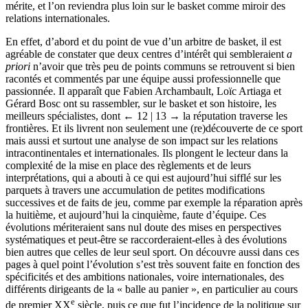
mérite, et l’on reviendra plus loin sur le basket comme miroir des
relations internationales.
En effet, d’abord et du point de vue d’un arbitre de basket, il est
agréable de constater que deux centres d’intérêt qui sembleraient
a
priori
n’avoir que très peu de points communs se retrouvent si bien
racontés et commentés par une équipe aussi professionnelle que
passionnée. Il apparaît que Fabien Archambault, Loïc Artiaga et
Gérard Bosc ont su rassembler, sur le basket et son histoire, les
meilleurs spécialistes, dont
← 12 | 13 →
la réputation traverse les
frontières. Et ils livrent non seulement une (re)découverte de ce sport
mais aussi et surtout une analyse de son impact sur les relations
intracontinentales et internationales. Ils plongent le lecteur dans la
complexité de la mise en place des règlements et de leurs
interprétations, qui a abouti à ce qui est aujourd’hui sifflé sur les
parquets à travers une accumulation de petites modifications
successives et de faits de jeu, comme par exemple la réparation après
la huitième, et aujourd’hui la cinquième, faute d’équipe. Ces
évolutions mériteraient sans nul doute des mises en perspectives
systématiques et peut-être se raccorderaient-elles à des évolutions
bien autres que celles de leur seul sport. On découvre aussi dans ces
pages à quel point l’évolution s’est très souvent faite en fonction des
spécificités et des ambitions nationales, voire internationales, des
différents dirigeants de la « balle au panier », en particulier au cours
e
de premier XX
siècle, puis ce que fut l’incidence de la politique sur