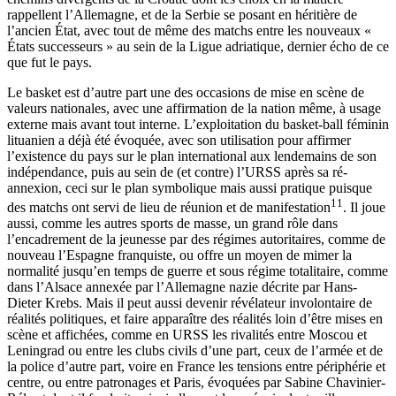
rappellent l’Allemagne, et de la Serbie se posant en héritière de
l’ancien État, avec tout de même des matchs entre les nouveaux «
États successeurs » au sein de la Ligue adriatique, dernier écho de ce
que fut le pays.
Le basket est d’autre part une des occasions de mise en scène de
valeurs nationales, avec une affirmation de la nation même, à usage
externe mais avant tout interne. L’exploitation du basket-ball féminin
lituanien a déjà été évoquée, avec son utilisation pour affirmer
l’existence du pays sur le plan international aux lendemains de son
indépendance, puis au sein de (et contre) l’URSS après sa ré-
annexion, ceci sur le plan symbolique mais aussi pratique puisque
11
des matchs ont servi de lieu de réunion et de manifestation
. Il joue
aussi, comme les autres sports de masse, un grand rôle dans
l’encadrement de la jeunesse par des régimes autoritaires, comme de
nouveau l’Espagne franquiste, ou offre un moyen de mimer la
normalité jusqu’en temps de guerre et sous régime totalitaire, comme
dans l’Alsace annexée par l’Allemagne nazie décrite par Hans-
Dieter Krebs. Mais il peut aussi devenir révélateur involontaire de
réalités politiques, et faire apparaître des réalités loin d’être mises en
scène et affichées, comme en URSS les rivalités entre Moscou et
Leningrad ou entre les clubs civils d’une part, ceux de l’armée et de
la police d’autre part, voire en France les tensions entre périphérie et
centre, ou entre patronages et Paris, évoquées par Sabine Chavinier-