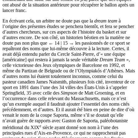
ont abusé de la situation antérieure pour récupérer le ballon après un
lancer franc.
En écrivant cela, un arbitre ne doute pas que la
dream team
à
l’origine des présentes études se penchera bientôt, et fera se pencher
d’autres chercheurs, sur ces aspects de l’histoire du basket et sur
d’autres encore. De son côté, un historien béotien en la matière ne
doute pas non plus que
← 14 | 15 →
les passionnés de ce sport se
repaîtront des noms que lui-même découvre à la lecture. Certes, il
avait déjà entendu parler du Cercle Saint-Pierre, d’« une équipe
[américaine] qui restera à jamais la seule véritable
Dream Team
»,
celle victorieuse des Jeux olympiques de Barcelone en 1992, et
même du Partizan de Belgrade ou de l’Olympiakós d’Athènes. Mais
d’autres noms lui étaient totalement inconnus, comme celui du
pasteur canadien James Naismith, plusieurs fois cité, inventeur de ce
sport en 1891 dans l’une des 34 villes des États-Unis à s’appeler
Springfield, 35 avec celle des
Simpson
de Matt Groening, et en
l’occurrence dans celle relevant du Massachusetts, mais ce n’est
qu’un exemple auquel il faudrait ajouter l’essentiel des noms cités
précédemment, et d’autres. Et il aurait été bien en peine de dire d’où
venait le nom de la coupe Saporta, même s’il se doutait qu’elle
n’avait guère de rapports avec Gaston de Saporta, paléobotaniste
e
méridional du XIX
siècle ayant donné son nom à l’une des
principales rues d’Aix-en-Provence, ce qui ne rapprocherait pas