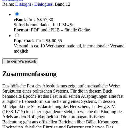
Reihe:
Dialoghi / Dialogues
, Band 12
eBook
für
US$ 57,30
Sofort herunterladen. Inkl. MwSt.
Format:
PDF und ePUB – für alle Geräte
Paperback
für
US$ 60,55
Versand in ca. 10 Werktagen national, internationaler Versand
möglich
In den Warenkorb
Zusammenfassung
Das höfische Fest des Absolutismus zeigt auf anschauliche Weise
Strukturen eines politischen Systems. Für die in diesem Buch
behandelte Epoche ist das Fest in all seinen Ausprägungen eine fast
alltägliche Lebensform zur Sicherung eines Systems, in dessen
Mittelpunkt die Selbstdarstellung des Herrschers, Ludwig XIV.
(1638-1715) in seiner «grandeur» steht, an welche die Bindung des
Adels an den Hof gekoppelt ist. Die «propagandistische»
Bedeutung geht aus offiziellen Berichten über Bälle, Krönungen,
Hochzeiten, feierliche Einzüge und Beisetzungen hervor. Das