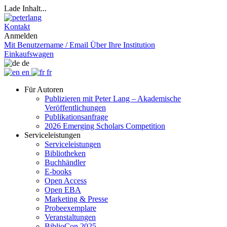
Lade Inhalt...
Kontakt
Anmelden
Mit Benutzername / Email
Über Ihre Institution
Einkaufswagen
de
en
fr
Für Autoren
Publizieren mit Peter Lang – Akademische
Veröffentlichungen
Publikationsanfrage
2026 Emerging Scholars Competition
Serviceleistungen
Serviceleistungen
Bibliotheken
Buchhändler
E-books
Open Access
Open EBA
Marketing & Presse
Probeexemplare
Veranstaltungen
BiblioCon 2025