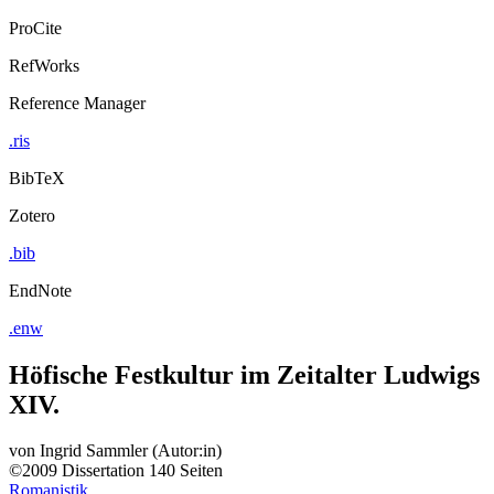
ProCite
RefWorks
Reference Manager
.ris
BibTeX
Zotero
.bib
EndNote
.enw
Höfische Festkultur im Zeitalter Ludwigs
XIV.
von
Ingrid Sammler (Autor:in)
©2009
Dissertation
140 Seiten
Romanistik