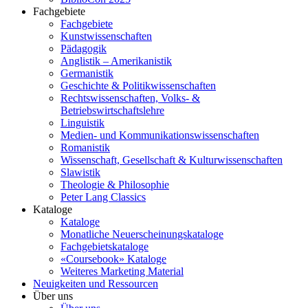
Fachgebiete
Fachgebiete
Kunstwissenschaften
Pädagogik
Anglistik – Amerikanistik
Germanistik
Geschichte & Politikwissenschaften
Rechtswissenschaften, Volks- &
Betriebswirtschaftslehre
Linguistik
Medien- und Kommunikationswissenschaften
Romanistik
Wissenschaft, Gesellschaft & Kulturwissenschaften
Slawistik
Theologie & Philosophie
Peter Lang Classics
Kataloge
Kataloge
Monatliche Neuerscheinungskataloge
Fachgebietskataloge
«Coursebook» Kataloge
Weiteres Marketing Material
Neuigkeiten und Ressourcen
Über uns