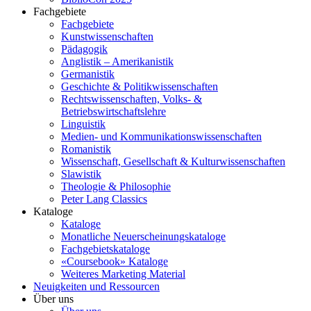
Fachgebiete
Fachgebiete
Kunstwissenschaften
Pädagogik
Anglistik – Amerikanistik
Germanistik
Geschichte & Politikwissenschaften
Rechtswissenschaften, Volks- &
Betriebswirtschaftslehre
Linguistik
Medien- und Kommunikationswissenschaften
Romanistik
Wissenschaft, Gesellschaft & Kulturwissenschaften
Slawistik
Theologie & Philosophie
Peter Lang Classics
Kataloge
Kataloge
Monatliche Neuerscheinungskataloge
Fachgebietskataloge
«Coursebook» Kataloge
Weiteres Marketing Material
Neuigkeiten und Ressourcen
Über uns