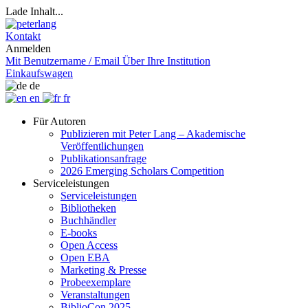
Lade Inhalt...
Kontakt
Anmelden
Mit Benutzername / Email
Über Ihre Institution
Einkaufswagen
de
en
fr
Für Autoren
Publizieren mit Peter Lang – Akademische
Veröffentlichungen
Publikationsanfrage
2026 Emerging Scholars Competition
Serviceleistungen
Serviceleistungen
Bibliotheken
Buchhändler
E-books
Open Access
Open EBA
Marketing & Presse
Probeexemplare
Veranstaltungen
BiblioCon 2025