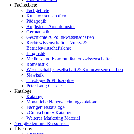
Fachgebiete
Fachgebiete
Kunstwissenschaften
Pädagogik
Anglistik – Amerikanistik
Germanistik
Geschichte & Politikwissenschaften
Rechtswissenschaften, Volks- &
Betriebswirtschaftslehre
Linguistik
Medien- und Kommunikationswissenschaften
Romanistik
Wissenschaft, Gesellschaft & Kulturwissenschaften
Slawistik
Theologie & Philosophie
Peter Lang Classics
Kataloge
Kataloge
Monatliche Neuerscheinungskataloge
Fachgebietskataloge
«Coursebook» Kataloge
Weiteres Marketing Material
Neuigkeiten und Ressourcen
Über uns