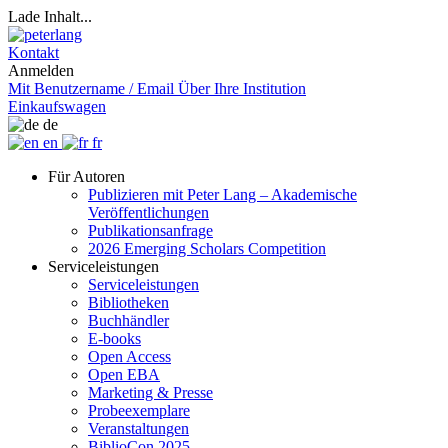
Lade Inhalt...
Kontakt
Anmelden
Mit Benutzername / Email
Über Ihre Institution
Einkaufswagen
de
en
fr
Für Autoren
Publizieren mit Peter Lang – Akademische
Veröffentlichungen
Publikationsanfrage
2026 Emerging Scholars Competition
Serviceleistungen
Serviceleistungen
Bibliotheken
Buchhändler
E-books
Open Access
Open EBA
Marketing & Presse
Probeexemplare
Veranstaltungen
BiblioCon 2025