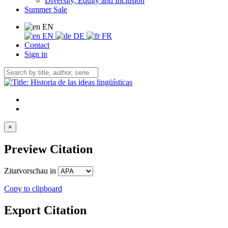
Diversity, Equity and Inclusion
Summer Sale
EN
EN
DE
FR
Contact
Sign in
×
Preview Citation
Zitatvorschau in
Copy to clipboard
Export Citation