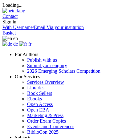
Loading...
Contact
Sign in
With Username/Email
Via your institution
Basket
en
de
fr
For Authors
Publish with us
Submit your enquiry
2026 Emerging Scholars Competition
Our Services
Services Overview
Libraries
Book Sellers
Ebooks
Open Access
Open EBA
Marketing & Press
Order Exam Copies
Events and Conferences
BiblioCon 2025
Subjects