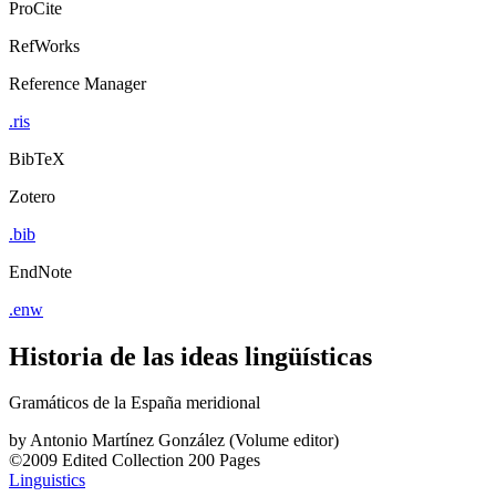
ProCite
RefWorks
Reference Manager
.ris
BibTeX
Zotero
.bib
EndNote
.enw
Historia de las ideas lingüísticas
Gramáticos de la España meridional
by
Antonio Martínez González (Volume editor)
©2009
Edited Collection
200 Pages
Linguistics