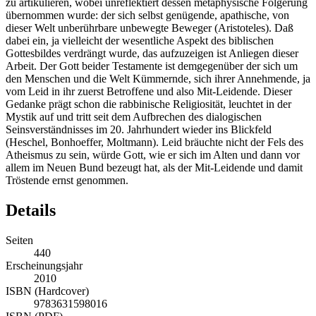
zu artikulieren, wobei unreflektiert dessen metaphysische Folgerung
übernommen wurde: der sich selbst genügende, apathische, von
dieser Welt unberührbare unbewegte Beweger (Aristoteles). Daß
dabei ein, ja vielleicht der wesentliche Aspekt des biblischen
Gottesbildes verdrängt wurde, das aufzuzeigen ist Anliegen dieser
Arbeit. Der Gott beider Testamente ist demgegenüber der sich um
den Menschen und die Welt Kümmernde, sich ihrer Annehmende, ja
vom Leid in ihr zuerst Betroffene und also Mit-Leidende. Dieser
Gedanke prägt schon die rabbinische Religiosität, leuchtet in der
Mystik auf und tritt seit dem Aufbrechen des dialogischen
Seinsverständnisses im 20. Jahrhundert wieder ins Blickfeld
(Heschel, Bonhoeffer, Moltmann). Leid bräuchte nicht der Fels des
Atheismus zu sein, würde Gott, wie er sich im Alten und dann vor
allem im Neuen Bund bezeugt hat, als der Mit-Leidende und damit
Tröstende ernst genommen.
Details
Seiten
440
Erscheinungsjahr
2010
ISBN (Hardcover)
9783631598016