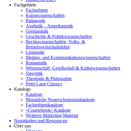
Fachgebiete
Fachgebiete
Kunstwissenschaften
Pädagogik
Anglistik – Amerikanistik
Germanistik
Geschichte & Politikwissenschaften
Rechtswissenschaften, Volks- &
Betriebswirtschaftslehre
Linguistik
Medien- und Kommunikationswissenschaften
Romanistik
Wissenschaft, Gesellschaft & Kulturwissenschaften
Slawistik
Theologie & Philosophie
Peter Lang Classics
Kataloge
Kataloge
Monatliche Neuerscheinungskataloge
Fachgebietskataloge
«Coursebook» Kataloge
Weiteres Marketing Material
Neuigkeiten und Ressourcen
Über uns