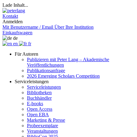
Lade Inhalt...
Kontakt
Anmelden
Mit Benutzername / Email
Über Ihre Institution
Einkaufswagen
de
en
fr
Für Autoren
Publizieren mit Peter Lang – Akademische
Veröffentlichungen
Publikationsanfrage
2026 Emerging Scholars Competition
Serviceleistungen
Serviceleistungen
Bibliotheken
Buchhändler
E-books
Open Access
Open EBA
Marketing & Presse
Probeexemplare
Veranstaltungen
BiblioCon 2025