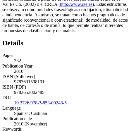
Val.Es.Co. (2002) o el CREA (
http://www.rae.es
). Estas estructuras
se observan como unidades fraseológicas con fijación, idiomaticidad
e independencia. Asimismo, se tratan como hechos pragmáticos de
significado (convencional o conversacional), de modalidad, de actos
de habla, de cortesía o de ironía, lo que permite realizar diferentes
propuestas de clasificación y de análisis.
Details
Pages
232
Publication Year
2010
ISBN (Softcover)
9783631598191
ISBN (PDF)
9783653002485
DOI
10.3726/978-3-653-00248-5
Language
Spanish; Castilian
Publication date
2010 (November)
Keywords