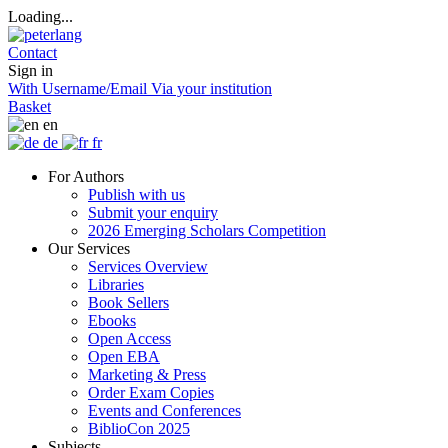
Loading...
Contact
Sign in
With Username/Email
Via your institution
Basket
en
de
fr
For Authors
Publish with us
Submit your enquiry
2026 Emerging Scholars Competition
Our Services
Services Overview
Libraries
Book Sellers
Ebooks
Open Access
Open EBA
Marketing & Press
Order Exam Copies
Events and Conferences
BiblioCon 2025
Subjects