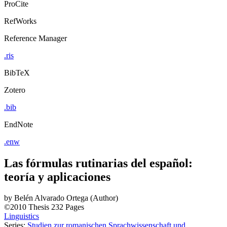
ProCite
RefWorks
Reference Manager
.ris
BibTeX
Zotero
.bib
EndNote
.enw
Las fórmulas rutinarias del español:
teoría y aplicaciones
by
Belén Alvarado Ortega (Author)
©2010
Thesis
232 Pages
Linguistics
Series:
Studien zur romanischen Sprachwissenschaft und