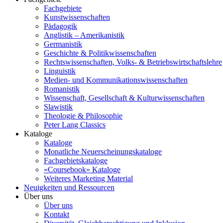
Fachgebiete
Kunstwissenschaften
Pädagogik
Anglistik – Amerikanistik
Germanistik
Geschichte & Politikwissenschaften
Rechtswissenschaften, Volks- & Betriebswirtschaftslehre
Linguistik
Medien- und Kommunikationswissenschaften
Romanistik
Wissenschaft, Gesellschaft & Kulturwissenschaften
Slawistik
Theologie & Philosophie
Peter Lang Classics
Kataloge
Kataloge
Monatliche Neuerscheinungskataloge
Fachgebietskataloge
«Coursebook» Kataloge
Weiteres Marketing Material
Neuigkeiten und Ressourcen
Über uns
Über uns
Kontakt