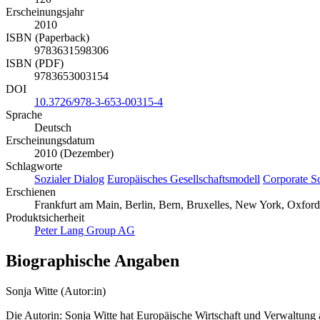
Erscheinungsjahr
2010
ISBN (Paperback)
9783631598306
ISBN (PDF)
9783653003154
DOI
10.3726/978-3-653-00315-4
Sprache
Deutsch
Erscheinungsdatum
2010 (Dezember)
Schlagworte
Sozialer Dialog
Europäisches Gesellschaftsmodell
Corporate So
Erschienen
Frankfurt am Main, Berlin, Bern, Bruxelles, New York, Oxford,
Produktsicherheit
Peter Lang Group AG
Biographische Angaben
Sonja Witte (Autor:in)
Die Autorin: Sonja Witte hat Europäische Wirtschaft und Verwaltung 