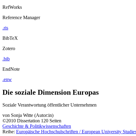
RefWorks
Reference Manager
.ris
BibTeX
Zotero
.bib
EndNote
.enw
Die soziale Dimension Europas
Soziale Verantwortung öffentlicher Unternehmen
von
Sonja Witte (Autor:in)
©2010
Dissertation
120 Seiten
Geschichte & Politikwissenschaften
Reihe:
Europäische Hochschulschriften / European University Studies