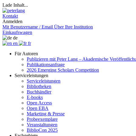
Lade Inhalt...
Kontakt
Anmelden
Mit Benutzername / Email
Über Ihre Institution
Einkaufswagen
de
en
fr
Für Autoren
Publizieren mit Peter Lang – Akademische Veröffentlic
Publikationsanfrage
2026 Emerging Scholars Competition
Serviceleistungen
Serviceleistungen
Bibliotheken
Buchhändler
E-books
Open Access
Open EBA
Marketing & Presse
Probeexemplare
Veranstaltungen
BiblioCon 2025
Fachgebiete