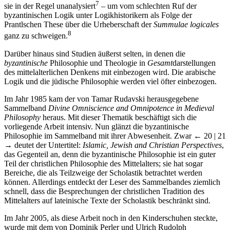
7
sie in der Regel unanalysiert
– um vom schlechten Ruf der
byzantinischen Logik unter Logikhistorikern als Folge der
Prantlschen These über die Urheberschaft der
Summulae logicales
8
ganz zu schweigen.
Darüber hinaus sind Studien äußerst selten, in denen die
byzantinische
Philosophie und Theologie in
Gesamt
darstellungen
des mittelalterlichen Denkens mit einbezogen wird. Die arabische
Logik und die jüdische Philosophie werden viel öfter einbezogen.
Im Jahr 1985 kam der von Tamar Rudavski herausgegebene
Sammelband
Divine Omniscience and Omnipotence in Medieval
Philosophy
heraus. Mit dieser Thematik beschäftigt sich die
vorliegende Arbeit intensiv. Nun glänzt die byzantinische
Philosophie im Sammelband mit ihrer Abwesenheit. Zwar
← 20 | 21
→
deutet der Untertitel:
Islamic, Jewish and Christian Perspectives
,
das Gegenteil an, denn die byzantinische Philosophie ist ein guter
Teil der christlichen Philosophie des Mittelalters; sie hat sogar
Bereiche, die als Teilzweige der Scholastik betrachtet werden
können. Allerdings entdeckt der Leser des Sammelbandes ziemlich
schnell, dass die Besprechungen der christlichen Tradition des
Mittelalters auf lateinische Texte der Scholastik beschränkt sind.
Im Jahr 2005, als diese Arbeit noch in den Kinderschuhen steckte,
wurde mit dem von Dominik Perler und Ulrich Rudolph