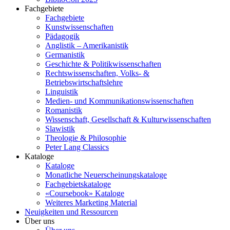
Fachgebiete
Fachgebiete
Kunstwissenschaften
Pädagogik
Anglistik – Amerikanistik
Germanistik
Geschichte & Politikwissenschaften
Rechtswissenschaften, Volks- &
Betriebswirtschaftslehre
Linguistik
Medien- und Kommunikationswissenschaften
Romanistik
Wissenschaft, Gesellschaft & Kulturwissenschaften
Slawistik
Theologie & Philosophie
Peter Lang Classics
Kataloge
Kataloge
Monatliche Neuerscheinungskataloge
Fachgebietskataloge
«Coursebook» Kataloge
Weiteres Marketing Material
Neuigkeiten und Ressourcen
Über uns