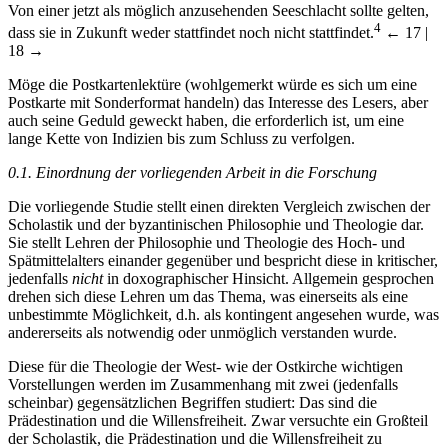
Von einer jetzt als möglich anzusehenden Seeschlacht sollte gelten,
4
dass sie in Zukunft weder stattfindet noch nicht stattfindet.
← 17 |
18 →
Möge die Postkartenlektüre (wohlgemerkt würde es sich um eine
Postkarte mit Sonderformat handeln) das Interesse des Lesers, aber
auch seine Geduld geweckt haben, die erforderlich ist, um eine
lange Kette von Indizien bis zum Schluss zu verfolgen.
0.1.
Einordnung der vorliegenden Arbeit in die Forschung
Die vorliegende Studie stellt einen direkten Vergleich zwischen der
Scholastik und der byzantinischen Philosophie und Theologie dar.
Sie stellt Lehren der Philosophie und Theologie des Hoch- und
Spätmittelalters einander gegenüber und bespricht diese in kritischer,
jedenfalls
nicht
in doxographischer Hinsicht. Allgemein gesprochen
drehen sich diese Lehren um das Thema, was einerseits als eine
unbestimmte Möglichkeit, d.h. als kontingent angesehen wurde, was
andererseits als notwendig oder unmöglich verstanden wurde.
Diese für die Theologie der West- wie der Ostkirche wichtigen
Vorstellungen werden im Zusammenhang mit zwei (jedenfalls
scheinbar) gegensätzlichen Begriffen studiert: Das sind die
Prädestination und die Willensfreiheit. Zwar versuchte ein Großteil
der Scholastik, die Prädestination und die Willensfreiheit zu