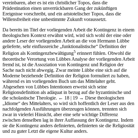
vereinbaren, aber es ist ein christlicher Topos, dass die
Prädestination einen unverrückbaren Gang der zukünftigen
Ereignisse vorschreibt, und ein aristotelischer Topos, dass die
Willensfreiheit eine unbestimmte Zukunft voraussetzt.
Da bereits im Titel der vorliegenden Arbeit die Kontingenz in einem
theologischen Kontext erwähnt wird, wird sich wohl der eine oder
andere Leser der vorliegenden Arbeit an die von Hermann Lübbe
gelieferte, sehr einflussreiche „funktionalistische“ Definition der
5
Religion als Kontingenzbewältigung
erinnert fühlen. Obwohl die
theoretische Verortung von Lübbes Analyse der vorliegenden Arbeit
fremd ist, ist die Assoziation von Kontingenz und Religion der
Sache nach nicht abwegig. Zwar meinte Lübbe eine sich auf die
Moderne beziehende Definition der Religion formuliert zu haben,
während es im vorliegenden Buch um das Mittelalter geht.
Abgesehen von Lübbes Intentionen erweist sich seine
Religionsdefinition als adäquat in bezug auf die byzantinische und
die scholastische Theologie.
← 18 | 19 →
Diese theologischen
„Idiome“ des Mittelalters, so wird sich hoffentlich der Leser aus den
nachfolgenden Ausführungen überzeugen können, trennten sich
zwar in vielerlei Hinsicht, aber eine sehr wichtige Differenz
zwischen denselben lag in ihrer Auffassung der Kontingenz. Indem
sie die Kontingenz anders definierten, definierten sie die Religiosität
und zu guter Letzt die eigene Kultur anders.