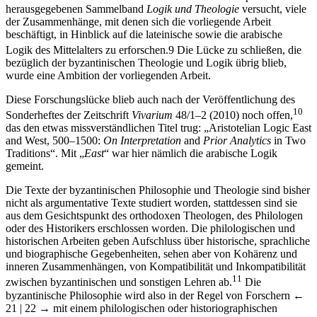
herausgegebenen Sammelband
Logik und Theologie
versucht, viele
der Zusammenhänge, mit denen sich die vorliegende Arbeit
beschäftigt, in Hinblick auf die lateinische sowie die arabische
Logik des Mittelalters zu erforschen.
9
Die Lücke zu schließen, die
bezüglich der byzantinischen Theologie und Logik übrig blieb,
wurde eine Ambition der vorliegenden Arbeit.
Diese Forschungslücke blieb auch nach der Veröffentlichung des
10
Sonderheftes der Zeitschrift
Vivarium
48/1–2 (2010) noch offen,
das den etwas missverständlichen Titel trug: „Aristotelian Logic East
and West, 500–1500:
On Interpretation
and
Prior Analytics
in Two
Traditions“. Mit „
East
“ war hier nämlich die arabische Logik
gemeint.
Die Texte der byzantinischen Philosophie und Theologie sind bisher
nicht als argumentative Texte studiert worden, stattdessen sind sie
aus dem Gesichtspunkt des orthodoxen Theologen, des Philologen
oder des Historikers erschlossen worden. Die philologischen und
historischen Arbeiten geben Aufschluss über historische, sprachliche
und biographische Gegebenheiten, sehen aber von Kohärenz und
inneren Zusammenhängen, von Kompatibilität und Inkompatibilität
11
zwischen byzantinischen und sonstigen Lehren ab.
Die
byzantinische Philosophie wird also in der Regel von Forschern
←
21 | 22 →
mit einem philologischen oder historiographischen