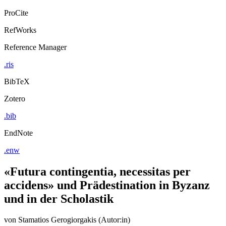
ProCite
RefWorks
Reference Manager
.ris
BibTeX
Zotero
.bib
EndNote
.enw
«Futura contingentia, necessitas per
accidens» und Prädestination in Byzanz
und in der Scholastik
von
Stamatios Gerogiorgakis (Autor:in)