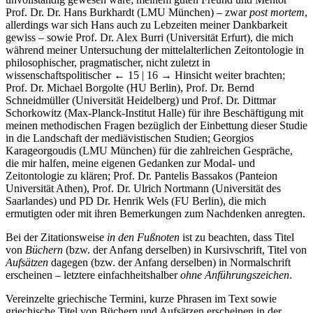
Prof. Dr. Dr. Hans Burkhardt (LMU München) – zwar
post mortem
,
allerdings war sich Hans auch zu Lebzeiten meiner Dankbarkeit
gewiss – sowie Prof. Dr. Alex Burri (Universität Erfurt), die mich
während meiner Untersuchung der mittelalterlichen Zeitontologie in
philosophischer, pragmatischer, nicht zuletzt in
wissenschaftspolitischer
← 15 | 16 →
Hinsicht weiter brachten;
Prof. Dr. Michael Borgolte (HU Berlin), Prof. Dr. Bernd
Schneidmüller (Universität Heidelberg) und Prof. Dr. Dittmar
Schorkowitz (Max-Planck-Institut Halle) für ihre Beschäftigung mit
meinen methodischen Fragen bezüglich der Einbettung dieser Studie
in die Landschaft der mediävistischen Studien; Georgios
Karageorgoudis (LMU München) für die zahlreichen Gespräche,
die mir halfen, meine eigenen Gedanken zur Modal- und
Zeitontologie zu klären; Prof. Dr. Pantelis Bassakos (Panteion
Universität Athen), Prof. Dr. Ulrich Nortmann (Universität des
Saarlandes) und PD Dr. Henrik Wels (FU Berlin), die mich
ermutigten oder mit ihren Bemerkungen zum Nachdenken anregten.
Bei der Zitationsweise
in den Fußnoten
ist zu beachten, dass Titel
von
Büchern
(bzw. der Anfang derselben) in Kursivschrift, Titel von
Aufsätzen
dagegen (bzw. der Anfang derselben) in Normalschrift
erscheinen – letztere einfachheitshalber
ohne Anführungszeichen
.
Vereinzelte griechische Termini, kurze Phrasen im Text sowie
griechische Titel von Büchern und Aufsätzen erscheinen in der