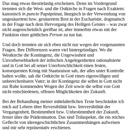
Das mag etwas theorielastig erscheinen. Denn im Vordergrund
trennten sich die West- und die Ostkirche in Fragen nach Exaktem:
kanonisch
in puncto
Papstprimat, liturgisch in der Verwendung von
ungesäuertem bzw. gesäuertem Brot in der Eucharistie, dogmatisch
in der Frage nach dem Hervorgang des Heiligen Geistes – was zwar
nicht augenscheinlich greifbar ist, aber immerhin etwas mit der
Funktion einer göttlichen
Person
zu tun hat.
Und doch trennten sie sich eben nicht nur wegen der vorgenannten
Fragen. Ihre Differenzen waren viel hintergründiger. Wo die
Westkirche die Kontingenz, die Ungewissheit und
Unvorhersehbarkeit der irdischen Angelegenheiten rationalisierte
und in Gott bei all seiner Unerforschlichkeit einen festen,
konsequenten König mit Staatsraison sah, der alles unter Kontrolle
halten wollte, sah die Ostkirche in Gott einen eigenwilligen und
unberechenbaren Vater; in der Kontingenz die selbst in Gott nicht
zur Ruhe kommenden Wogen der Zeit sowie die selbst von Gott
nicht entschiedenen, offenen Möglichkeiten der Zukunft.
Bei der Behandlung meiner mittelalterlichen Texte beschränkte ich
mich auf Lehren über Reversibilität bzw. Irreversibilität der
Vergangenheit, Bestimmtheit bzw. Unbestimmtheit der Zukunft,
ferner über die Prädestination. Das sind Teilaspekte, die ein reiches
Geflecht von ideengeschichtlichen Zusammenhängen aufweisen
und mir sehr repräsentativ erschienen.