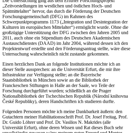
Die Untersuchung ging aus dem Erfurter Forschungsprojekt
„Zeitvorstellungen im westlichen und östlichen Hoch- und
Spätmittelalter“ hervor, das durch die Förderung der Deutschen
Forschungsgemeinschaft (DFG) im Rahmen des
Schwerpunktprogramms 1173 („Integration und Desintegration der
Kulturen im europäischen Mittelalter“) ermöglicht wurde. Ohne die
großzügige Unterstützung der DFG zwischen den Jahren 2005 und
2011, auch ohne ein Stipendium des Deutschen Akademischen
Austauschdienstes (DAAD) im Jahr 2004, während dessen ich den
Projektentwurf erstellte und den Förderungsantrag stellte, wäre diese
Untersuchung wahrscheinlich nicht zustande gekommen.
Einen herzlichen Dank an folgende Institutionen möchte ich an
dieser Stelle aussprechen: an die Universität Erfurt, die mir ihre
Infrastruktur zur Verfügung stellte; an die Bayerische
Staatsbibliothek in München sowie an die Bibliothek der
Franckeschen Stiftungen in Halle an der Saale, wo Teile der
Forschung durchgeführt wurden; schließlich an die Prager
Nationalbibliothek der Tschechischen Republik (Národní knihovna
Č
eské Republiky), deren Handschriften ich studieren durfte.
Folgenden Personen möchte ich meine Dankbarkeit äußern: den
Gutachtern meiner Habilitationsschrift Prof. Dr. Josef Freitag, Prof.
Dr. Guido Löhrer und Prof. Dr. Vasilios N. Makrides (alle
Universität Erfurt), ohne deren Wissen und Rat dieses Buch sehr
unvollständig gewesen wäre; meinem guten Freund und Mentor