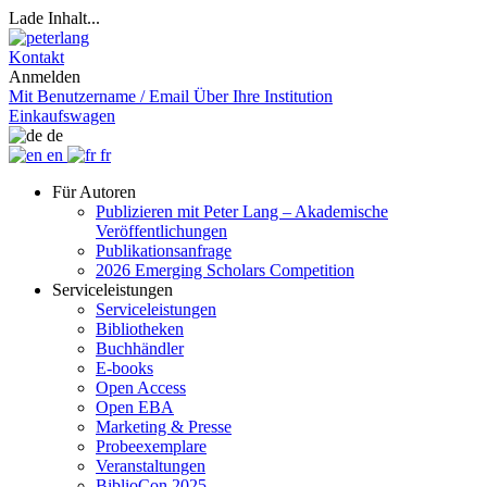
Lade Inhalt...
Kontakt
Anmelden
Mit Benutzername / Email
Über Ihre Institution
Einkaufswagen
de
en
fr
Für Autoren
Publizieren mit Peter Lang – Akademische
Veröffentlichungen
Publikationsanfrage
2026 Emerging Scholars Competition
Serviceleistungen
Serviceleistungen
Bibliotheken
Buchhändler
E-books
Open Access
Open EBA
Marketing & Presse
Probeexemplare
Veranstaltungen
BiblioCon 2025