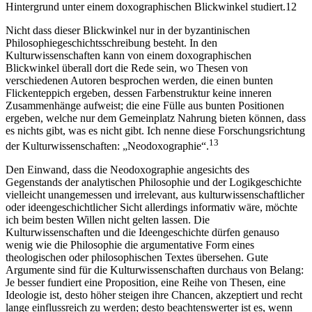
Hintergrund unter einem doxographischen Blickwinkel studiert.
12
Nicht dass dieser Blickwinkel nur in der byzantinischen
Philosophiegeschichtsschreibung besteht. In den
Kulturwissenschaften kann von einem doxographischen
Blickwinkel überall dort die Rede sein, wo Thesen von
verschiedenen Autoren besprochen werden, die einen bunten
Flickenteppich ergeben, dessen Farbenstruktur keine inneren
Zusammenhänge aufweist; die eine Fülle aus bunten Positionen
ergeben, welche nur dem Gemeinplatz Nahrung bieten können, dass
es nichts gibt, was es nicht gibt. Ich nenne diese Forschungsrichtung
13
der Kulturwissenschaften: „Neodoxographie“.
Den Einwand, dass die Neodoxographie angesichts des
Gegenstands der analytischen Philosophie und der Logikgeschichte
vielleicht unangemessen und irrelevant, aus kulturwissenschaftlicher
oder ideengeschichtlicher Sicht allerdings informativ wäre, möchte
ich beim besten Willen nicht gelten lassen. Die
Kulturwissenschaften und die Ideengeschichte dürfen genauso
wenig wie die Philosophie die argumentative Form eines
theologischen oder philosophischen Textes übersehen. Gute
Argumente sind für die Kulturwissenschaften durchaus von Belang:
Je besser fundiert eine Proposition, eine Reihe von Thesen, eine
Ideologie ist, desto höher steigen ihre Chancen, akzeptiert und recht
lange einflussreich zu werden; desto beachtenswerter ist es, wenn