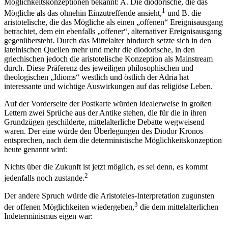
Möglichkeitskonzeptionen bekannt: A. Die diodorische, die das
1
Mögliche als das ohnehin Einzutreffende ansieht,
und B. die
aristotelische, die das Mögliche als einen „offenen“ Ereignisausgang
betrachtet, dem ein ebenfalls „offener“, alternativer Ereignisausgang
gegenübersteht. Durch das Mittelalter hindurch setzte sich in den
lateinischen Quellen mehr und mehr die diodorische, in den
griechischen jedoch die aristotelische Konzeption als Mainstream
durch. Diese Präferenz des jeweiligen philosophischen und
theologischen „Idioms“ westlich und östlich der Adria hat
interessante und wichtige Auswirkungen auf das religiöse Leben.
Auf der Vorderseite der Postkarte würden idealerweise in großen
Lettern zwei Sprüche aus der Antike stehen, die für die in ihren
Grundzügen geschilderte, mittelalterliche Debatte wegweisend
waren. Der eine würde den Überlegungen des Diodor Kronos
entsprechen, nach dem die deterministische Möglichkeitskonzeption
heute genannt wird:
Nichts über die Zukunft ist jetzt möglich, es sei denn, es kommt
2
jedenfalls noch zustande.
Der andere Spruch würde die Aristoteles-Interpretation zugunsten
3
der offenen Möglichkeiten wiedergeben,
die dem mittelalterlichen
Indeterminismus eigen war: