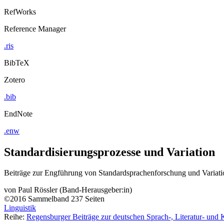
RefWorks
Reference Manager
.ris
BibTeX
Zotero
.bib
EndNote
.enw
Standardisierungsprozesse und Variation
Beiträge zur Engführung von Standardsprachenforschung und Variatio
von
Paul Rössler (Band-Herausgeber:in)
©2016
Sammelband
237 Seiten
Linguistik
Reihe:
Regensburger Beiträge zur deutschen Sprach-, Literatur- und 