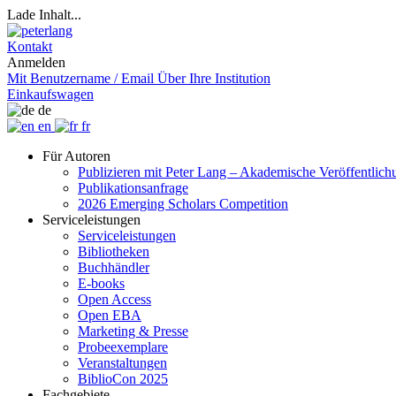
Lade Inhalt...
Kontakt
Anmelden
Mit Benutzername / Email
Über Ihre Institution
Einkaufswagen
de
en
fr
Für Autoren
Publizieren mit Peter Lang – Akademische Veröffentlic
Publikationsanfrage
2026 Emerging Scholars Competition
Serviceleistungen
Serviceleistungen
Bibliotheken
Buchhändler
E-books
Open Access
Open EBA
Marketing & Presse
Probeexemplare
Veranstaltungen
BiblioCon 2025
Fachgebiete