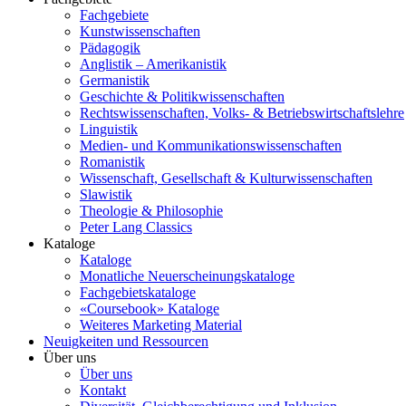
Fachgebiete
Kunstwissenschaften
Pädagogik
Anglistik – Amerikanistik
Germanistik
Geschichte & Politikwissenschaften
Rechtswissenschaften, Volks- & Betriebswirtschaftslehre
Linguistik
Medien- und Kommunikationswissenschaften
Romanistik
Wissenschaft, Gesellschaft & Kulturwissenschaften
Slawistik
Theologie & Philosophie
Peter Lang Classics
Kataloge
Kataloge
Monatliche Neuerscheinungskataloge
Fachgebietskataloge
«Coursebook» Kataloge
Weiteres Marketing Material
Neuigkeiten und Ressourcen
Über uns
Über uns
Kontakt