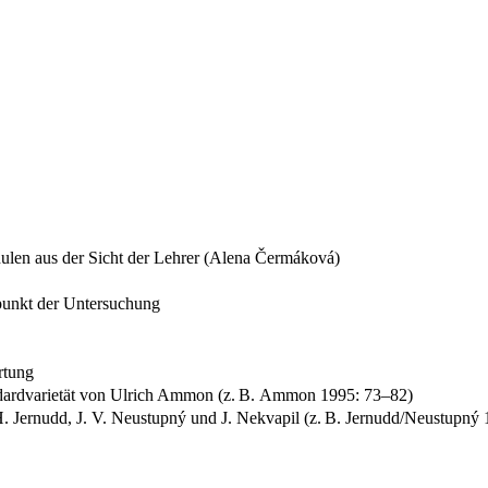
ulen aus der Sicht der Lehrer (Alena Čermáková)
punkt der Untersuchung
rtung
andardvarietät von Ulrich Ammon (z. B. Ammon 1995: 73–82)
 Jernudd, J. V. Neustupný und J. Nekvapil (z. B. Jernudd/Neustupný