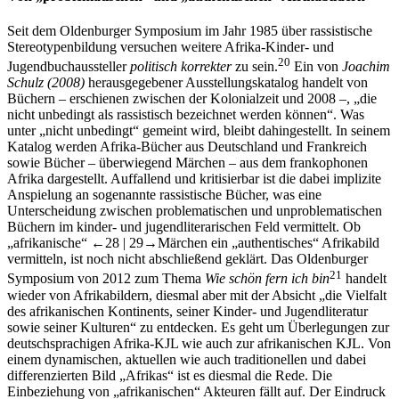
Seit dem Oldenburger Symposium im Jahr 1985 über rassistische
Stereotypenbildung versuchen weitere Afrika-Kinder- und
20
Jugendbuchaussteller
politisch korrekter
zu sein.
Ein von
Joachim
Schulz
(2008)
herausgegebener Ausstellungskatalog handelt von
Büchern – erschienen zwischen der Kolonialzeit und 2008 –, „die
nicht unbedingt als rassistisch bezeichnet werden können“. Was
unter „nicht unbedingt“ gemeint wird, bleibt dahingestellt. In seinem
Katalog werden Afrika-Bücher aus Deutschland und Frankreich
sowie Bücher – überwiegend Märchen – aus dem frankophonen
Afrika dargestellt. Auffallend und kritisierbar ist die dabei implizite
Anspielung an sogenannte rassistische Bücher, was eine
Unterscheidung zwischen problematischen und unproblematischen
Büchern im kinder- und jugendliterarischen Feld vermittelt. Ob
„afrikanische“
←28 |
29→
Märchen ein „authentisches“ Afrikabild
vermitteln, ist noch nicht abschließend geklärt. Das Oldenburger
21
Symposium von 2012 zum Thema
Wie schön fern ich bin
handelt
wieder von Afrikabildern, diesmal aber mit der Absicht „die Vielfalt
des afrikanischen Kontinents, seiner Kinder- und Jugendliteratur
sowie seiner Kulturen“ zu entdecken. Es geht um Überlegungen zur
deutschsprachigen Afrika-KJL wie auch zur afrikanischen KJL. Von
einem dynamischen, aktuellen wie auch traditionellen und dabei
differenzierten Bild „Afrikas“ ist es diesmal die Rede. Die
Einbeziehung von „afrikanischen“ Akteuren fällt auf. Der Eindruck