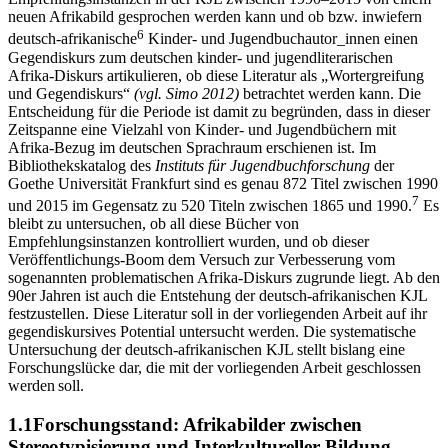
neuen Afrikabild gesprochen werden kann und ob bzw. inwiefern
6
deutsch-afrikanische
Kinder- und Jugendbuchautor_innen einen
Gegendiskurs zum deutschen kinder- und jugendliterarischen
Afrika-Diskurs artikulieren, ob diese Literatur als „Wortergreifung
und Gegendiskurs“
(vgl. Simo
2012)
betrachtet werden kann. Die
Entscheidung für die Periode ist damit zu begründen, dass in dieser
Zeitspanne eine Vielzahl von Kinder- und Jugendbüchern mit
Afrika-Bezug im deutschen Sprachraum erschienen ist. Im
Bibliothekskatalog des
Instituts für Jugendbuchforschung
der
Goethe Universität Frankfurt sind es genau 872 Titel zwischen 1990
7
und 2015 im Gegensatz zu 520 Titeln zwischen 1865 und 1990.
Es
bleibt zu untersuchen, ob all diese Bücher von
Empfehlungsinstanzen kontrolliert wurden, und ob dieser
Veröffentlichungs-Boom dem Versuch zur Verbesserung vom
sogenannten problematischen Afrika-Diskurs zugrunde liegt. Ab den
90er Jahren ist auch die Entstehung der deutsch-afrikanischen KJL
festzustellen. Diese Literatur soll in der vorliegenden Arbeit auf ihr
gegendiskursives Potential untersucht werden. Die systematische
Untersuchung der deutsch-afrikanischen KJL stellt bislang eine
Forschungslücke dar, die mit der vorliegenden Arbeit geschlossen
werden soll.
1.1
Forschungsstand: Afrikabilder zwischen
Stereotypisierung und Interkultureller Bildung