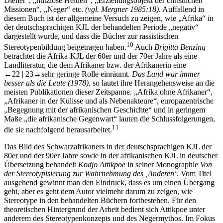
Diener“, „nutzlose Helden“, „Erziehungsobjekt der christlichen
Missionen“, „Neger“ etc.
(vgl. Mergner 1985:18)
. Auffallend in
diesem Buch ist der allgemeine Versuch zu zeigen, wie „Afrika“ in
der deutschsprachigen KJL der behandelten Periode „negativ“
dargestellt wurde, und dass die Bücher zur rassistischen
10
Stereotypenbildung beigetragen haben.
Auch
Brigitta Benzing
betrachtet die Afrika-KJL der 60er und der 70er Jahre als eine
Landliteratur, die dem Afrikaner bzw. der Afrikanerin eine
←22 |
23→
sehr geringe Rolle einräumt
. Das Land war immer
besser als die Leute
(1978)
, so lautet ihre Herangehensweise an die
meisten Publikationen dieser Zeitspanne. „Afrika ohne Afrikaner“,
„Afrikaner in der Kulisse und als Nebenakteure“, europazentrische
„Begegnung mit der afrikanischen Geschichte“ und in geringem
Maße „die afrikanische Gegenwart“ lauten die Schlussfolgerungen,
11
die sie nachfolgend herausarbeitet.
Das Bild des Schwarzafrikaners in der deutschsprachigen KJL der
80er und der 90er Jahre sowie in der afrikanischen KJL in deutscher
Übersetzung behandelt
Kodjo Attikpoe
in seiner Monographie
Von
der Stereotypisierung
zur Wahrnehmung des ‚Anderen‘
. Vom Titel
ausgehend gewinnt man den Eindruck, dass es um einen Übergang
geht, aber es geht dem Autor vielmehr darum zu zeigen, wie
Stereotype in den behandelten Büchern fortbestehen. Für den
theoretischen Hintergrund der Arbeit bedient sich Attikpoe unter
anderem des Stereotypenkonzepts und des Negermythos. Im Fokus