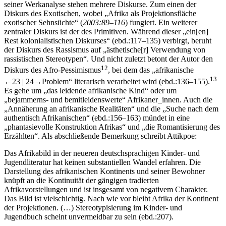
seiner Werkanalyse stehen mehrere Diskurse. Zum einen der
Diskurs des Exotischen, wobei „Afrika als Projektionsfläche
exotischer Sehnsüchte“ (
2003:89–116
) fungiert. Ein weiterer
zentraler Diskurs ist der des Primitiven. Während dieser „ein[en]
Rest kolonialistischen Diskurses“ (ebd.:117–135) verbirgt, beruht
der Diskurs des Rassismus auf „ästhetische[r]‌ Verwendung von
rassistischen Stereotypen“. Und nicht zuletzt betont der Autor den
12
Diskurs des Afro-Pessimismus
, bei dem das „afrikanische
13
←23 |
24→
Problem“ literarisch verarbeitet wird (ebd.:136–155).
Es gehe um „das leidende afrikanische Kind“ oder um
„bejammerns- und bemitleidenswerte“ Afrikaner_innen. Auch die
„Annäherung an afrikanische Realitäten“ und die „Suche nach dem
authentisch Afrikanischen“ (ebd.:156–163) mündet in eine
„phantasievolle Konstruktion Afrikas“ und „die Romantisierung des
Erzählten“. Als abschließende Bemerkung schreibt Attikpoe:
Das Afrikabild in der neueren deutschsprachigen Kinder- und
Jugendliteratur hat keinen substantiellen Wandel erfahren. Die
Darstellung des afrikanischen Kontinents und seiner Bewohner
knüpft an die Kontinuität der gängigen tradierten
Afrikavorstellungen und ist insgesamt von negativem Charakter.
Das Bild ist vielschichtig. Nach wie vor bleibt Afrika der Kontinent
der Projektionen. (…) Stereotypisierung im Kinder- und
Jugendbuch scheint unvermeidbar zu sein (ebd.:207).