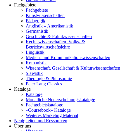
Fachgebiete
Fachgebiete
Kunstwissenschaften
Pädagogik
Anglistik – Amerikanistik
Germanistik
Geschichte & Politikwissenschaften
Rechtswissenschaften, Volks- &
Betriebswirtschaftslehre
Linguistik
Medien- und Kommunikationswissenschaften
Romanistik
Wissenschaft, Gesellschaft & Kulturwissenschaften
Slawistik
Theologie & Philosophie
Peter Lang Classics
Kataloge
Kataloge
Monatliche Neuerscheinungskataloge
Fachgebietskataloge
«Coursebook» Kataloge
Weiteres Marketing Material
Neuigkeiten und Ressourcen
Über uns