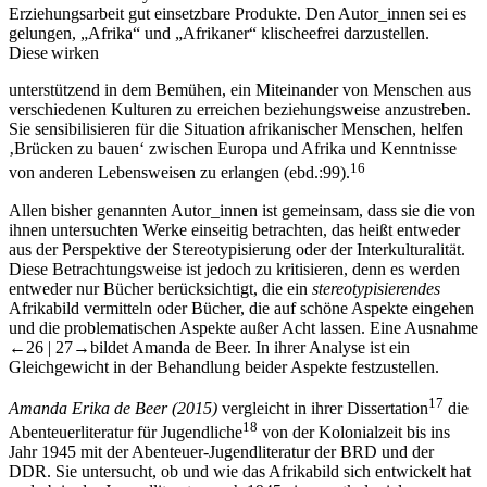
Erziehungsarbeit gut einsetzbare Produkte. Den Autor_innen sei es
gelungen, „Afrika“ und „Afrikaner“ klischeefrei darzustellen.
Diese wirken
unterstützend in dem Bemühen, ein Miteinander von Menschen aus
verschiedenen Kulturen zu erreichen beziehungsweise anzustreben.
Sie sensibilisieren für die Situation afrikanischer Menschen, helfen
‚Brücken zu bauen‘ zwischen Europa und Afrika und Kenntnisse
16
von anderen Lebensweisen zu erlangen (ebd.:99).
Allen bisher genannten Autor_innen ist gemeinsam, dass sie die von
ihnen untersuchten Werke einseitig betrachten, das heißt entweder
aus der Perspektive der Stereotypisierung oder der Interkulturalität.
Diese Betrachtungsweise ist jedoch zu kritisieren, denn es werden
entweder nur Bücher berücksichtigt, die ein
stereotypisierendes
Afrikabild vermitteln oder Bücher, die auf schöne Aspekte eingehen
und die problematischen Aspekte außer Acht lassen. Eine Ausnahme
←26 |
27→
bildet Amanda de Beer. In ihrer Analyse ist ein
Gleichgewicht in der Behandlung beider Aspekte festzustellen.
17
Amanda Erika de Beer
(2015)
vergleicht in ihrer Dissertation
die
18
Abenteuerliteratur für Jugendliche
von der Kolonialzeit bis ins
Jahr 1945 mit der Abenteuer-Jugendliteratur der BRD und der
DDR. Sie untersucht, ob und wie das Afrikabild sich entwickelt hat