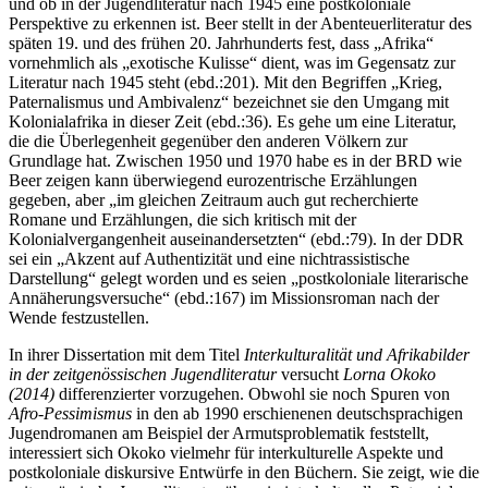
und ob in der Jugendliteratur nach 1945 eine postkoloniale
Perspektive zu erkennen ist. Beer stellt in der Abenteuerliteratur des
späten 19. und des frühen 20. Jahrhunderts fest, dass „Afrika“
vornehmlich als „exotische Kulisse“ dient, was im Gegensatz zur
Literatur nach 1945 steht (ebd.:201). Mit den Begriffen „Krieg,
Paternalismus und Ambivalenz“ bezeichnet sie den Umgang mit
Kolonialafrika in dieser Zeit (ebd.:36). Es gehe um eine Literatur,
die die Überlegenheit gegenüber den anderen Völkern zur
Grundlage hat. Zwischen 1950 und 1970 habe es in der BRD wie
Beer zeigen kann überwiegend eurozentrische Erzählungen
gegeben, aber „im gleichen Zeitraum auch gut recherchierte
Romane und Erzählungen, die sich kritisch mit der
Kolonialvergangenheit auseinandersetzten“ (ebd.:79). In der DDR
sei ein „Akzent auf Authentizität und eine nichtrassistische
Darstellung“ gelegt worden und es seien „postkoloniale literarische
Annäherungsversuche“ (ebd.:167) im Missionsroman nach der
Wende festzustellen.
In ihrer Dissertation mit dem Titel
Interkulturalität
und Afrikabilder
in der zeitgenössischen Jugendliteratur
versucht
Lorna Okoko
(2014)
differenzierter vorzugehen. Obwohl sie noch Spuren von
Afro-Pessimismus
in den ab 1990 erschienenen deutschsprachigen
Jugendromanen am Beispiel der Armutsproblematik feststellt,
interessiert sich Okoko vielmehr für interkulturelle Aspekte und
postkoloniale diskursive Entwürfe in den Büchern. Sie zeigt, wie die