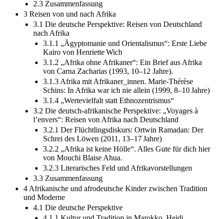
2.3 Zusammenfassung
3 Reisen von und nach Afrika
3.1 Die deutsche Perspektive: Reisen von Deutschland
nach Afrika
3.1.1 „Ägyptomanie und Orientalismus“: Erste Liebe
Kairo von Henriette Wich
3.1.2 „Afrika ohne Afrikaner“: Ein Brief aus Afrika
von Carna Zacharias (1993, 10–12 Jahre).
3.1.3 Afrika mit Afrikaner_innen. Marie-Thérèse
Schins: In Afrika war ich nie allein (1999, 8–10 Jahre)
3.1.4 „Wertevielfalt statt Ethnozentrismus“
3.2 Die deutsch-afrikanische Perspektive: „Voyages à
l’envers“: Reisen von Afrika nach Deutschland
3.2.1 Der Flüchtlingsdiskurs: Ortwin Ramadan: Der
Schrei des Löwen (2011, 13–17 Jahre)
3.2.2 „Afrika ist keine Hölle“. Alles Gute für dich hier
von Mouchi Blaise Ahua.
3.2.3 Literarisches Feld und Afrikavorstellungen
3.3 Zusammenfassung
4 Afrikanische und afrodeutsche Kinder zwischen Tradition
und Moderne
4.1 Die deutsche Perspektive
4.1.1 Kultur und Tradition in Marokko. Heidi