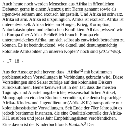
Auch heute noch werden Menschen aus Afrika in öffentlichen
Debatten gerne in einem Atemzug mit Tieren genannt sowie als
irgendwie seltsam und exotisch hingestellt. Und Afrika ist schwarz.
Afrika ist arm. Afrika ist ursprünglich. Afrika ist exotisch. Afrika ist
unterentwickelt. Afrika leidet an Hunger, Krieg, Korruption,
Naturkatastrophen und ethnischen Konflikten. All das ‚wissen‘ wir
in Europa über Afrika. Schließlich braucht Europa ein
unterentwickeltes Afrika, um sich selbst als entwickelt betrachten zu
können. Es ist beeindruckend, wie aktuell und deutungsmächtig
1
koloniale Afrikabilder ‚in unseren Köpfen‘ noch sind
(2013:Web)
.
←17 |
18→
2
Aus der Aussage geht hervor, dass „Afrika“
mit bestimmten
problematischen Vorstellungen in Verbindung gebracht wird. Diese
Vorstellungen sind Selzer zufolge auf den kolonialen Diskurs
zurückzuführen. Bemerkenswert ist in der Tat, dass die meisten
Tagungs- und Ausstellungsberichte, wissenschaftlichen Artikel,
Monographien etc. den Eindruck vermitteln, die deutschsprachige
Afrika- Kinder- und Jugendliteratur (Afrika-KJL) transportiere nur
kolonialrassistische Vorstellungen. Seit Ende der 70er Jahre gibt es
jedoch bestimmte Instanzen, die eine Qualitätskontrolle der Afrika-
KJL ausüben und jedes Jahr Empfehlungslisten veröffentlichen.
3
Eine davon ist der Kinderbuchfonds
Baobab
.
Der