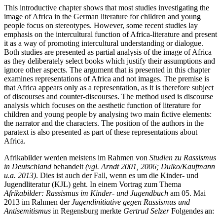
This introductive chapter shows that most studies investigating the
image of Africa in the German literature for children and young
people focus on stereotypes. However, some recent studies lay
emphasis on the intercultural function of Africa-literature and present
it as a way of promoting intercultural understanding or dialogue.
Both studies are presented as partial analysis of the image of Africa
as they deliberately select books which justify their assumptions and
ignore other aspects. The argument that is presented in this chapter
examines representations of Africa and not images. The premise is
that Africa appears only as a representation, as it is therefore subject
of discourses and counter-discourses. The method used is discourse
analysis which focuses on the aesthetic function of literature for
children and young people by analysing two main fictive elements:
the narrator and the characters. The position of the authors in the
paratext is also presented as part of these representations about
Africa.
Afrikabilder werden meistens im Rahmen von
Studien zu Rassismus
in Deutschland
behandelt
(vgl. Arndt
2001, 2006; Dulko
/Kaufmann
u.a. 2013)
. Dies ist auch der Fall, wenn es um die Kinder- und
Jugendliteratur (KJL) geht. In einem Vortrag zum Thema
Afrikabilder
: Rassismus im Kinder- und Jugendbuch
am 05. Mai
2013 im Rahmen der
Jugendinitiative gegen Rassismus und
Antisemitismus
in Regensburg merkte
Gertrud Selzer
Folgendes an: