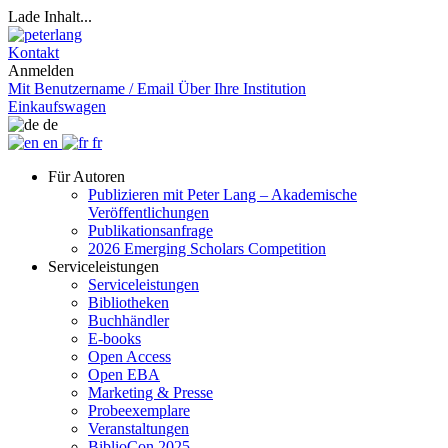
Lade Inhalt...
Kontakt
Anmelden
Mit Benutzername / Email
Über Ihre Institution
Einkaufswagen
de
en
fr
Für Autoren
Publizieren mit Peter Lang – Akademische
Veröffentlichungen
Publikationsanfrage
2026 Emerging Scholars Competition
Serviceleistungen
Serviceleistungen
Bibliotheken
Buchhändler
E-books
Open Access
Open EBA
Marketing & Presse
Probeexemplare
Veranstaltungen
BiblioCon 2025