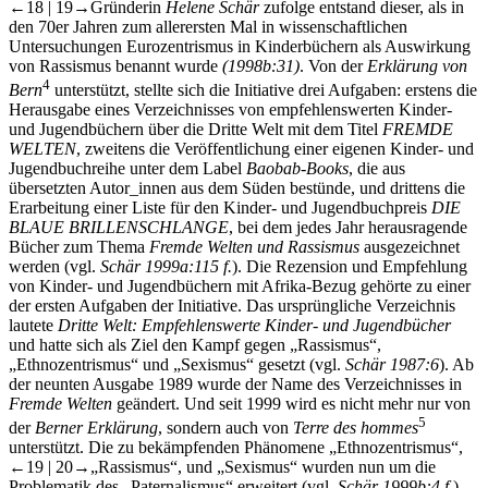
←18 |
19→
Gründerin
Helene Schär
zufolge entstand dieser, als in
den 70er Jahren zum allerersten Mal in wissenschaftlichen
Untersuchungen Eurozentrismus in Kinderbüchern als Auswirkung
von Rassismus benannt wurde
(1998b:31)
. Von der
Erklärung von
4
Bern
unterstützt, stellte sich die Initiative drei Aufgaben: erstens die
Herausgabe eines Verzeichnisses von empfehlenswerten Kinder-
und Jugendbüchern über die Dritte Welt mit dem Titel
FREMDE
WELTEN
, zweitens die Veröffentlichung einer eigenen Kinder- und
Jugendbuchreihe unter dem Label
Baobab-Books
, die aus
übersetzten Autor_innen aus dem Süden bestünde, und drittens die
Erarbeitung einer Liste für den Kinder- und Jugendbuchpreis
DIE
BLAUE BRILLENSCHLANGE
, bei dem jedes Jahr herausragende
Bücher zum Thema
Fremde Welten und Rassismus
ausgezeichnet
werden (vgl.
Schär 1999a:115 f.
). Die Rezension und Empfehlung
von Kinder- und Jugendbüchern mit Afrika-Bezug gehörte zu einer
der ersten Aufgaben der Initiative. Das ursprüngliche Verzeichnis
lautete
Dritte Welt: Empfehlenswerte Kinder- und Jugendbücher
und hatte sich als Ziel den Kampf gegen „Rassismus“,
„Ethnozentrismus“ und „Sexismus“ gesetzt (vgl.
Schär 1987:6
). Ab
der neunten Ausgabe 1989 wurde der Name des Verzeichnisses in
Fremde Welten
geändert. Und seit 1999 wird es nicht mehr nur von
5
der
Berner Erklärung
, sondern auch von
Terre des hommes
unterstützt. Die zu bekämpfenden Phänomene „Ethnozentrismus“,
←19 |
20→
„Rassismus“, und „Sexismus“ wurden nun um die
Problematik des „Paternalismus“ erweitert (vgl.
Schär 1999b:4 f.
).