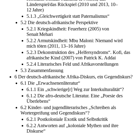
Länderspiel/das Rückspiel (2010 und 2013, 10–
12 Jahre)
5.1.3 „Gleichwertigkeit statt Paternalismus“
5.2 Die deutsch-afrikanische Perspektive
5.2.1 Kriegskindheit: Feuerherz (2005) von
Senait Mehari
5.2.2 Armutskindheit: Mbu Maloni: Niemand wird
mich töten (2011, 13–16 Jahre)
5.2.3 Dekonstruktion des „Helfersyndroms“. Kofi, das
afrikanische Kind (2007) von Patrick K. Addai
5.2.4 Literarisches Feld und Afrikavorstellungen
5.3 Zusammenfassung
6 Der deutsch-afrikanische Afrika-Diskurs, ein Gegendiskurs?
6.1 Die „Erwachsenenliteratur“
6.1.1 Ein „schwierige[r]‌ Weg zur Interkulturalität“?
6.1.2 Die afro-deutsche Literatur. Eine „Poesie des
Überlebens“
6.2 Kinder- und jugendliterarisches „Schreiben als
Wortergreifung und Gegendiskurs“?
6.2.1 Postkoloniale Exotik und Selbstkritik
6.2.2 Antworten auf „koloniale Mythen und ihre
Diskurse“