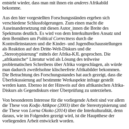
entsteht wieder, dass man mit ihnen ein
anderes
Afrikabild
bekomme.
Aus den hier vorgestellten Forschungsständen ergeben sich
verschiedene Schlussfolgerungen. Zum einen macht die
Auseinandersetzung mit diesen Autor_innen die Breite des
Spektrums deutlich. Es wird von dem Interkulturellen Ansatz und
dem Bemühen um
Political Correctness
durch die
Kontrolleinstanzen und die Kinder- und Jugendbuchausstellungen
als Reaktion auf den Dritte-Welt-Diskurs und die
„Stereotypisierung“ mittels der Afrika-KJL gesprochen. Die
„afrikanische“ Literatur wird als Lösung des teilweise
problematischen Schreibens über Afrika vorgeschlagen, als würde
man dadurch zweifelsohne klischeefreie Afrikabilder bekommen.
Die Betrachtung des Forschungsstandes hat auch gezeigt, dass die
Überfokussierung auf bestimmte Werkaspekte infrage gestellt
werden kann. Ebenso ist der Hinweis auf den afrikanischen Afrika-
Diskurs als Gegendiskurs einer Überprüfung zu unterziehen.
Von besonderem Interesse für die vorliegende Arbeit sind vor allem
die These von
Kodjo Attikpoe
(2003)
über die Stereotypisierung und
die These von
Lorna Okoko
(2014)
über die Interkulturalität, denn
daraus, wie im Folgenden gezeigt wird, ist die Hauptthese der
vorliegenden Arbeit entwickelt worden.