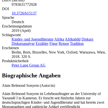
ISBN (MOBI)
9783631772928
DOI
10.3726/b15137
Sprache
Deutsch
Erscheinungsdatum
2019 (April)
Schlagworte
Kinder- und Jugendliteratur
Afrika
Afrikabild
Diskurs
Diskursanalyse
Erzähler
Figur
Reisen
Tradition
Erschienen
Berlin, Bern, Bruxelles, New York, Oxford, Warszawa, Wien,
2018. 320 S.
Produktsicherheit
Peter Lang Group AG
Biographische Angaben
Alain Belmond Sonyem (Autor:in)
Alain Belmond Sonyem ist Lehrbeauftragter an der University of
Yaoundé I in Kamerun. Er forscht seit fünfzehn Jahren zur
deutschsprachigen Kinder- und Jugendliteratur und hat bereits zwei
Monographien und zahlreiche Artikel veröffentlicht