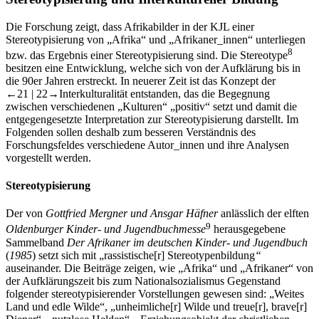
Die Forschung zeigt, dass Afrikabilder in der KJL einer
Stereotypisierung von „Afrika“ und „Afrikaner_innen“ unterliegen
8
bzw. das Ergebnis einer Stereotypisierung sind. Die Stereotype
besitzen eine Entwicklung, welche sich von der Aufklärung bis in
die 90er Jahren erstreckt. In neuerer Zeit ist das Konzept der
←21 |
22→
Interkulturalität entstanden, das die Begegnung
zwischen verschiedenen „Kulturen“ „positiv“ setzt und damit die
entgegengesetzte Interpretation zur Stereotypisierung darstellt. Im
Folgenden sollen deshalb zum besseren Verständnis des
Forschungsfeldes verschiedene Autor_innen und ihre Analysen
vorgestellt werden.
Stereotypisierung
Der von
Gottfried Mergner
und Ansgar Häfner
anlässlich der elften
9
Oldenburger Kinder- und Jugendbuchmesse
herausgegebene
Sammelband
Der Afrikaner im deutschen Kinder- und Jugendbuch
(
1985
) setzt sich mit „rassistische[r]‌ Stereotypenbildung
“
auseinander. Die Beiträge zeigen, wie „Afrika“ und „Afrikaner“ von
der Aufklärungszeit bis zum Nationalsozialismus Gegenstand
folgender stereotypisierender Vorstellungen gewesen sind: „Weites
Land und edle Wilde“, „unheimliche[r] Wilde und treue[r], brave[r]