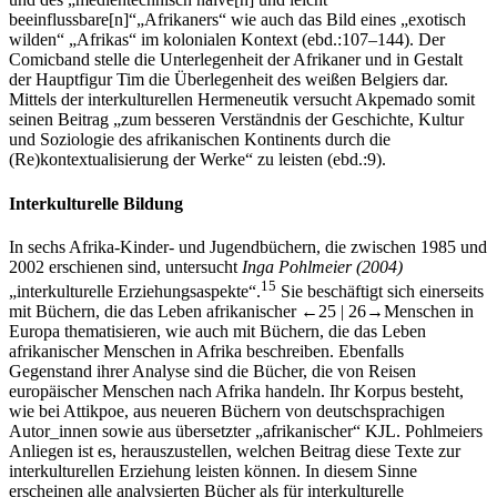
beeinflussbare[n]“„Afrikaners“ wie auch das Bild eines „exotisch
wilden“ „Afrikas“ im kolonialen Kontext (ebd.:107–144). Der
Comicband stelle die Unterlegenheit der Afrikaner und in Gestalt
der Hauptfigur Tim die Überlegenheit des weißen Belgiers dar.
Mittels der interkulturellen Hermeneutik versucht Akpemado somit
seinen Beitrag „zum besseren Verständnis der Geschichte, Kultur
und Soziologie des afrikanischen Kontinents durch die
(Re)kontextualisierung der Werke“ zu leisten (ebd.:9).
Interkulturelle Bildung
In sechs Afrika-Kinder- und Jugendbüchern, die zwischen 1985 und
2002 erschienen sind, untersucht
Inga Pohlmeier
(2004)
15
„interkulturelle Erziehungsaspekte“.
Sie beschäftigt sich einerseits
mit Büchern, die das Leben afrikanischer
←25 |
26→
Menschen in
Europa thematisieren, wie auch mit Büchern, die das Leben
afrikanischer Menschen in Afrika beschreiben. Ebenfalls
Gegenstand ihrer Analyse sind die Bücher, die von Reisen
europäischer Menschen nach Afrika handeln. Ihr Korpus besteht,
wie bei Attikpoe, aus neueren Büchern von deutschsprachigen
Autor_innen sowie aus übersetzter „afrikanischer“ KJL. Pohlmeiers
Anliegen ist es, herauszustellen, welchen Beitrag diese Texte zur
interkulturellen Erziehung leisten können. In diesem Sinne
erscheinen alle analysierten Bücher als für interkulturelle