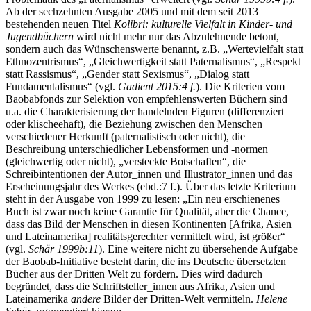
Ab der sechzehnten Ausgabe 2005 und mit dem seit 2013
bestehenden neuen Titel
Kolibri: kulturelle Vielfalt in Kinder- und
Jugendbüchern
wird nicht mehr nur das Abzulehnende betont,
sondern auch das Wünschenswerte benannt, z.B. „Wertevielfalt statt
Ethnozentrismus“, „Gleichwertigkeit statt Paternalismus“, „Respekt
statt Rassismus“, „Gender statt Sexismus“, „Dialog statt
Fundamentalismus“ (vgl.
Gadient
2015:4 f.
). Die Kriterien vom
Baobabfonds zur Selektion von empfehlenswerten Büchern sind
u.a. die Charakterisierung der handelnden Figuren (differenziert
oder klischeehaft), die Beziehung zwischen den Menschen
verschiedener Herkunft (paternalistisch oder nicht), die
Beschreibung unterschiedlicher Lebensformen und -normen
(gleichwertig oder nicht), „versteckte Botschaften“, die
Schreibintentionen der Autor_innen und Illustrator_innen und das
Erscheinungsjahr des Werkes (ebd.:7 f.). Über das letzte Kriterium
steht in der Ausgabe von 1999 zu lesen: „Ein neu erschienenes
Buch ist zwar noch keine Garantie für Qualität, aber die Chance,
dass das Bild der Menschen in diesen Kontinenten [Afrika, Asien
und Lateinamerika] realitätsgerechter vermittelt wird, ist größer“
(vgl.
Schär 1999b:11
). Eine weitere nicht zu übersehende Aufgabe
der Baobab-Initiative besteht darin, die ins Deutsche übersetzten
Bücher aus der Dritten Welt zu fördern. Dies wird dadurch
begründet, dass die Schriftsteller_innen aus Afrika, Asien und
Lateinamerika
andere
Bilder der Dritten-Welt vermitteln.
Helene