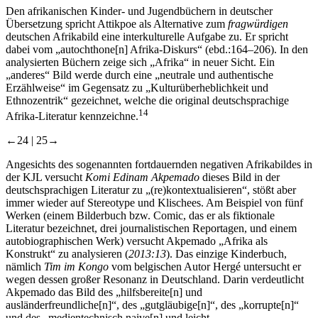
Den afrikanischen Kinder- und Jugendbüchern in deutscher
Übersetzung spricht Attikpoe als Alternative zum
fragwürdigen
deutschen Afrikabild eine interkulturelle Aufgabe zu. Er spricht
dabei vom „autochthone[n]‌ Afrika-Diskurs“ (ebd.:164–206). In den
analysierten Büchern zeige sich „Afrika“ in neuer Sicht. Ein
„anderes“ Bild werde durch eine „neutrale und authentische
Erzählweise“ im Gegensatz zu „Kulturüberheblichkeit und
Ethnozentrik“ gezeichnet, welche die original deutschsprachige
14
Afrika-Literatur kennzeichne.
←24 |
25→
Angesichts des sogenannten fortdauernden negativen Afrikabildes in
der KJL versucht
Komi Edinam Akpemado
dieses Bild in der
deutschsprachigen Literatur zu „(re)kontextualisieren“, stößt aber
immer wieder auf Stereotype und Klischees. Am Beispiel von fünf
Werken (einem Bilderbuch bzw. Comic, das er als fiktionale
Literatur bezeichnet, drei journalistischen Reportagen, und einem
autobiographischen Werk) versucht Akpemado „Afrika als
Konstrukt“ zu analysieren (
2013:13
). Das einzige Kinderbuch,
nämlich
Tim im Kongo
vom belgischen Autor Hergé untersucht er
wegen dessen großer Resonanz in Deutschland. Darin verdeutlicht
Akpemado das Bild des „hilfsbereite[n]‌ und
ausländerfreundliche[n]“, des „gutgläubige[n]“, des „korrupte[n]“
und des „medientechnisch naive[n] und leicht