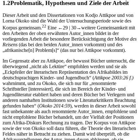
1.2
Problematik, Hypothesen und Ziele der Arbeit
Dieser Arbeit und den Dissertationen von Kodjo Attikpoe und von
Lorna Okoko sind die Wahl der Untersuchungsperiode sowie des
22
Korpus gemeinsam.
Eine
←29 |
30→
weitere Gemeinsamkeit mit
den Arbeiten der oben erwähnten Autor_innen bildet in der
vorliegenden Arbeit die besondere Berücksichtigung der Motive
des
Reisens
(das bei den beiden Autor_innen vorkommt) und des
„afrikanische[n]‌ Problem[s]“ (das nur bei Attikpoe vorkommt).
Im Gegensatz aber zu Attikpoe, der bewusst Bücher untersucht, die
überwiegend „nicht als Lektüre“ empfohlen werden und sie als
„Eckpfeiler der literarischen Repräsentation des Afrikabildes im
deutschsprachigen Kinder- und Jugendbuch“ (
Attikpoe 2003:26 f.)
wahrnimmt, und zu Okoko, die sich nur für „renommierte
Schriftsteller [interessiert], die sich im Bereich der Kinder- und
Jugendliteratur etabliert haben und deren Bücher bei Verlegern und
anderen namhaften Institutionen sowie Literaturkritikern Beachtung
gefunden haben“ (
Okoko 2014:59
), werden in dieser Arbeit sowohl
fast unbekannte als auch renommierte Autor_innen, empfohlene und
nicht empfohlene Bücher behandelt, um der Vielfalt der Positionen
zum Afrika-Diskurs Rechnung zu tragen. Der Korpus von Attikpoe
sowie der von Okoko soll dazu führen, die Theorie des literarischen
Feldes näher in Betracht zu ziehen. Damit wird überprüft, ob die
Afrikavorstellungen der Autor_innen davon abhängen, ob sie