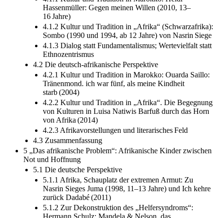
Hassenmüller: Gegen meinen Willen (2010, 13–
16 Jahre)
4.1.2 Kultur und Tradition in „Afrika“ (Schwarzafrika):
Sombo (1990 und 1994, ab 12 Jahre) von Nasrin Siege
4.1.3 Dialog statt Fundamentalismus; Wertevielfalt statt
Ethnozentrismus
4.2 Die deutsch-afrikanische Perspektive
4.2.1 Kultur und Tradition in Marokko: Ouarda Saillo:
Tränenmond. ich war fünf, als meine Kindheit
starb (2004)
4.2.2 Kultur und Tradition in „Afrika“. Die Begegnung
von Kulturen in Luisa Natiwis Barfuß durch das Horn
von Afrika (2014)
4.2.3 Afrikavorstellungen und literarisches Feld
4.3 Zusammenfassung
5 „Das afrikanische Problem“: Afrikanische Kinder zwischen
Not und Hoffnung
5.1 Die deutsche Perspektive
5.1.1 Afrika, Schauplatz der extremen Armut: Zu
Nasrin Sieges Juma (1998, 11–13 Jahre) und Ich kehre
zurück Dadabé (2011)
5.1.2 Zur Dekonstruktion des „Helfersyndroms“:
Hermann Schulz: Mandela & Nelson, das