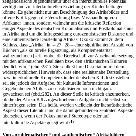
zeitgenössische Jugendliteratur über ein interkulturelles Potenzial
verfügt und zur interkulturellen Erziehung der Kinder beitragen
könnte. Es gehe nicht nur um Beschönigung des Afrikabildes und
offene Kritik gegen die Verachtung bzw. Misshandlung von
Afrikaner_innen, sondern vielmehr um die kritische Reflexion
einiger Aspekte des deutschen Kolonialismus und Postkolonialismus
in Afrika und um die Infragestellung eurozentristischer Diskurse und
eine authentischere Darstellung Afrikas. Okoko kommt zu dem
Schluss, dass „Afrika“ in
←27 |
28→
einer signifikanten Anzahl von
Büchern „als kulturelle Ergänzung, als Komplementarität
wahrzunehmen [sei], wobei die Bereitschaft zur Auseinandersetzung
mit den afrikanischen Realitäten bzw. den afrikanischen Kulturen
deutlich wird“ (ebd.:281). Sie schließt ihre Dissertation mit dem
widersprüchlichen Hinweis ab, dass eine realitätsnahe Darstellung
bzw. interkulturelle Kompetenz in der deutschen KJL festzustellen
sei, sie jedoch der Aufgabe, für kulturelle Informationen und
Gegebenheiten Afrikas zu sensibilisieren noch nicht ganz
gewachsen sei (ebd.:282). An dieser Stelle ist kritisch anzumerken,
ob die der Afrika-KJL zugeschriebenen Aufgaben nicht selbst zu
hinterfragen seien. Das heißt, werden vielleicht der literarästhetische
Aspekt dieser Literatur und die damit gebundenen zentralen Aspekte
übersehen, wenn der Fokus nur auf Stereotype oder auf
19
interkulturelle Aspekte gelegt wird?
Von „problematischen“ und „authentischen“ Afrikabildern