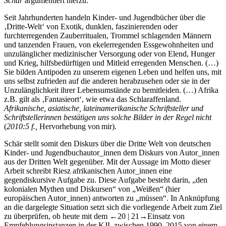
Schär
argumentiert hierzu:
Seit Jahrhunderten handeln Kinder- und Jugendbücher über die
‚Dritte-Welt‘ von Exotik, dunklen, faszinierenden oder
furchterregenden Zauberritualen, Trommel schlagenden Männern
und tanzenden Frauen, von ekelerregenden Essgewohnheiten und
unzulänglicher medizinischer Versorgung oder von Elend, Hunger
und Krieg, hilfsbedürftigen und Mitleid erregenden Menschen. (…)
Sie bilden Antipoden zu unserem eigenen Leben und helfen uns, mit
uns selbst zufrieden auf die anderen herabzusehen oder sie in der
Unzulänglichkeit ihrer Lebensumstände zu bemitleiden. (…) Afrika
z.B. gilt als ‚Fantasieort‘, wie etwa das Schlaraffenland.
Afrikanische, asiatische, lateinamerikanische Schriftsteller und
Schriftstellerinnen bestätigen uns solche Bilder in der Regel nicht
(
2010:5 f.,
Hervorhebung von mir).
Schär stellt somit den Diskurs über die Dritte Welt von deutschen
Kinder- und Jugendbuchautor_innen dem Diskurs von Autor_innen
aus der Dritten Welt gegenüber. Mit der Aussage im Motto dieser
Arbeit schreibt Riesz afrikanischen Autor_innen eine
gegendiskursive Aufgabe zu. Diese Aufgabe besteht darin, „den
kolonialen Mythen und Diskursen“ von „Weißen“ (hier
europäischen Autor_innen) antworten zu „müssen“. In Anknüpfung
an die dargelegte Situation setzt sich die vorliegende Arbeit zum Ziel
zu überprüfen, ob heute mit dem
←20 |
21→Einsatz von
Empfehlungsinstanzen in der KJL zwischen 1990–2015 von einem