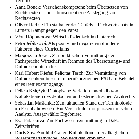
Technik
Anna Bonek: Verstehenskompetenz beim Übersetzen von
Rechtstexten. Translationsorientierte Auslegung von
Rechtstexten
Oliver Herbst: Ein stathalter des Teufels – Fachwortschatz in
Luthers Kampf gegen den Papst
Věra Höppnerová: Wirtschaftsdeutsch im Unterricht
Petra Jeřábková: Als positiv und negativ empfundene
Faktoren eines Curriculums
Małgorzata Jokiel: Zur praktischen Vermittlung der
Fachsprache Wirtschaft im Rahmen des Übersetzungs- und
Dolmetschunterrichts
Karl-Hubert Kiefer, Felicitas Tesch: Zur Vermittlung von
Dolmetschkenntnissen im berufsbezogenen FSU am Beispiel
eines Betriebsrundgangs
Felicja Księżyk: Diatopische Variation innerhalb von
Kollokationen des deutschen und österreichischen Zivilrechts
Sebastian Maślanka: Zum aktuellen Stand der Terminologie
im Eisenbahnwesen. Ein Versuch der morpho-semantischen
Analyse. Ausgewählte Ergebnisse
Eva Polášková: Zur Fachwissensvermittlung in DaF-
Zeitschriften
Doris Sava/Sunhild Galter: Kollokationen der alltäglichen
Wissenschaftssprache –Wo liegt das Problem?