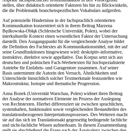
stellen, über didaktisch orientierte Faktoren bis hin zu Blickwinkeln,
die die Problematik branchenspezifischen Vokabulars aufgreifen.
Auf potenzielle Hindernisse in der fachsprachlich orientierten
Kommunikation konzentriert sich in ihrem Beitrag Marzena
Będkowska-Obłąk (Schlesische Universität, Polen), wobei der
interkulturelle Kontext einen wesentlichen Faktor der Untersuchung
darstellt. Den Ausgangspunkt für die vergleichende Analyse bildet
die Definition des Fachtextes als Kommunikationsmittel, mit der auf
seine Grundfunktionen hingewiesen wird: deskriptiv-informative,
instruktive, direktive sowie appellative. Das Korpus setzt sich aus
deutschen und polnischen Fach-Werbetexten für hochspezialisierte
Antriebe für Einfahrts- und Garagentore zusammen. Auf seiner
Basis unternimmt die Autorin den Versuch, Ähnlichkeiten und
Unterschiede hinsichtlich solcher Textmerkmale festzustellen wie
Makrostruktur, Isotopie und thematische Progression.
Anna Bonek (Universität Warschau, Polen) widmet ihren Beitrag
der Analyse der normativen Elemente im Prozess der Auslegung
von Rechtstexten. Hierbei differenziert sie zwischen sprachlichen,
systemhaften, funktionalen sowie vergleichenden Bestandteilen des
translationsbezogenen Interpretationsprozesses. Des Weiteren macht
sie auf das sich im Translationsakt gegenseitig bedingende fachliche
und nicht-fachliche Wissen aufmerksam. In diesem Zusammenhang
stellt sie abschließend die Frage nach der Äquivalenz zwischen den