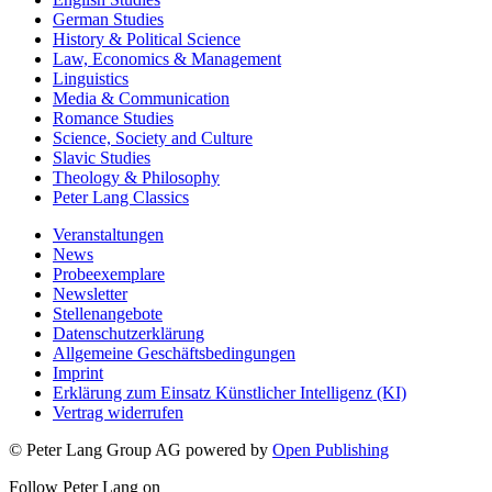
German Studies
History & Political Science
Law, Economics & Management
Linguistics
Media & Communication
Romance Studies
Science, Society and Culture
Slavic Studies
Theology & Philosophy
Peter Lang Classics
Veranstaltungen
News
Probeexemplare
Newsletter
Stellenangebote
Datenschutzerklärung
Allgemeine Geschäftsbedingungen
Imprint
Erklärung zum Einsatz Künstlicher Intelligenz (KI)
Vertrag widerrufen
© Peter Lang Group AG
powered by
Open Publishing
Follow Peter Lang on