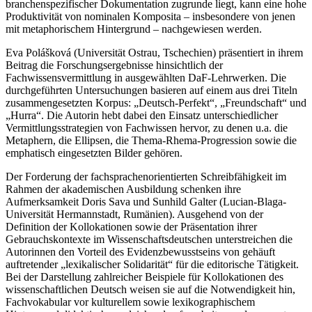
branchenspezifischer Dokumentation zugrunde liegt, kann eine hohe
Produktivität von nominalen Komposita – insbesondere von jenen
mit metaphorischem Hintergrund – nachgewiesen werden.
Eva Polášková (Universität Ostrau, Tschechien) präsentiert in ihrem
Beitrag die Forschungsergebnisse hinsichtlich der
Fachwissensvermittlung in ausgewählten DaF-Lehrwerken. Die
durchgeführten Untersuchungen basieren auf einem aus drei Titeln
zusammengesetzten Korpus: „Deutsch-Perfekt“, „Freundschaft“ und
„Hurra“. Die Autorin hebt dabei den Einsatz unterschiedlicher
Vermittlungsstrategien von Fachwissen hervor, zu denen u.a. die
Metaphern, die Ellipsen, die Thema-Rhema-Progression sowie die
emphatisch eingesetzten Bilder gehören.
Der Forderung der fachsprachenorientierten Schreibfähigkeit im
Rahmen der akademischen Ausbildung schenken ihre
Aufmerksamkeit Doris Sava und Sunhild Galter (Lucian-Blaga-
Universität Hermannstadt, Rumänien). Ausgehend von der
Definition der Kollokationen sowie der Präsentation ihrer
Gebrauchskontexte im Wissenschaftsdeutschen unterstreichen die
Autorinnen den Vorteil des Evidenzbewusstseins von gehäuft
auftretender „lexikalischer Solidarität“ für die editorische Tätigkeit.
Bei der Darstellung zahlreicher Beispiele für Kollokationen des
wissenschaftlichen Deutsch weisen sie auf die Notwendigkeit hin,
Fachvokabular vor kulturellem sowie lexikographischem