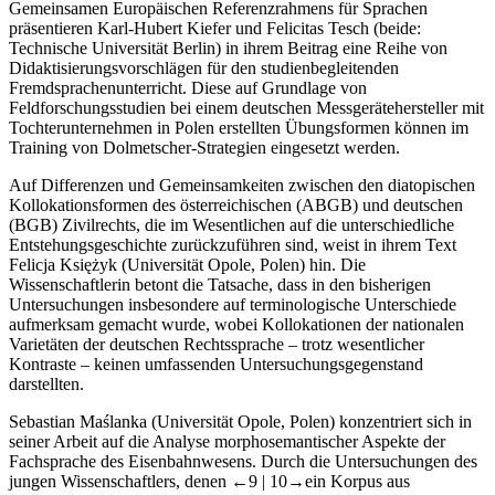
Gemeinsamen Europäischen Referenzrahmens für Sprachen
präsentieren Karl-Hubert Kiefer und Felicitas Tesch (beide:
Technische Universität Berlin) in ihrem Beitrag eine Reihe von
Didaktisierungsvorschlägen für den studienbegleitenden
Fremdsprachenunterricht. Diese auf Grundlage von
Feldforschungsstudien bei einem deutschen Messgerätehersteller mit
Tochterunternehmen in Polen erstellten Übungsformen können im
Training von Dolmetscher-Strategien eingesetzt werden.
Auf Differenzen und Gemeinsamkeiten zwischen den diatopischen
Kollokationsformen des österreichischen (ABGB) und deutschen
(BGB) Zivilrechts, die im Wesentlichen auf die unterschiedliche
Entstehungsgeschichte zurückzuführen sind, weist in ihrem Text
Felicja Księżyk (Universität Opole, Polen) hin. Die
Wissenschaftlerin betont die Tatsache, dass in den bisherigen
Untersuchungen insbesondere auf terminologische Unterschiede
aufmerksam gemacht wurde, wobei Kollokationen der nationalen
Varietäten der deutschen Rechtssprache – trotz wesentlicher
Kontraste – keinen umfassenden Untersuchungsgegenstand
darstellten.
Sebastian Maślanka (Universität Opole, Polen) konzentriert sich in
seiner Arbeit auf die Analyse morphosemantischer Aspekte der
Fachsprache des Eisenbahnwesens. Durch die Untersuchungen des
jungen Wissenschaftlers, denen
←9 |
10→ein Korpus aus