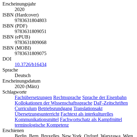
Erscheinungsjahr
2020
ISBN (Hardcover)
9783631804803
ISBN (PDF)
9783631809051
ISBN (ePUB)
9783631809068
ISBN (MOBI)
9783631809075
DOI
10.3726/b16434
Sprache
Deutsch
Erscheinungsdatum
2020 (März)
Schlagworte
Fachübersetzungen
Rechtssprache
Sprache der Eisenbahn
Kollokationen der Wissenschaftssprache
DaF-Zeitschriften
Curriculum
Betriebsrundgang
Translationsakt
Übersetzungsunterricht
Fachtext als interkulturelles
Kommunikationsmittel
Fachwortschatz als Kampfmittel
terminologische Kompetenz
Erschienen
Berlin, Bern, Bruxelles, New York, Oxford, Warszawa, Wien,