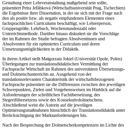
Gestaltung einer Lehrveranstaltung maßgebend sein sollte,
präsentiert Petra Jeřábková (Wirtschaftsuniversität Prag, Tschechien)
die Ergebnisse ihrer Dissertation, in der sie sich mit der Frage nach
den als positiv bzw. als negativ empfundenen Elementen eines
fachsprachlichen Curriculums beschäftigt, wie Lehrerperson,
Gruppengröße, Lehrbuch, Wochenstundenzahl oder
Unterrichtsmethode. Darüber hinaus diskutiert sie die Vorschläge
der im Rahmen der Studie befragten Absolventinnen und
Absolventen für ein optimiertes Curriculum und deren
Umsetzungsmöglichkeiten in der Didaktik.
In ihrem Artikel stellt Małgorzata Jokiel (Universität Opole, Polen)
Überlegungen zur translationsdidaktischen Vermittlung der
Fachsprache
Wirtschaft
im Rahmen des universitären Übersetzungs-
und Dolmetschunterrichts an. Ausgehend von der
translationsrelevanten Charakteristik der wirtschaftsbezogenen
Fachsprache präsentiert sie die Differenzen zwischen den jeweiligen
Schwerpunkten, Zielen und Vorgehensweisen im Hinblick auf die
Anforderungen der schriftlichen Fachübersetzung, des
Stegreifübersetzens sowie des Konsekutivdolmetschens.
Abschließend weist die Autorin auf die jeweiligen
Optimierungsmaßnahmen hinsichtlich der Translationsdidaktik unter
Berücksichtigung der Marktanforderungen hin.
Nach der Besprechung der Dolmetscherkompetenzen im Lichte des