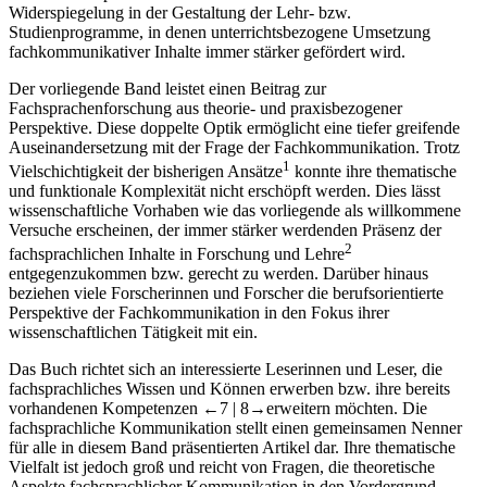
Widerspiegelung in der Gestaltung der Lehr- bzw.
Studienprogramme, in denen unterrichtsbezogene Umsetzung
fachkommunikativer Inhalte immer stärker gefördert wird.
Der vorliegende Band leistet einen Beitrag zur
Fachsprachenforschung aus theorie- und praxisbezogener
Perspektive. Diese doppelte Optik ermöglicht eine tiefer greifende
Auseinandersetzung mit der Frage der Fachkommunikation. Trotz
1
Vielschichtigkeit der bisherigen Ansätze
konnte ihre thematische
und funktionale Komplexität nicht erschöpft werden. Dies lässt
wissenschaftliche Vorhaben wie das vorliegende als willkommene
Versuche erscheinen, der immer stärker werdenden Präsenz der
2
fachsprachlichen Inhalte in Forschung und Lehre
entgegenzukommen bzw. gerecht zu werden. Darüber hinaus
beziehen viele Forscherinnen und Forscher die berufsorientierte
Perspektive der Fachkommunikation in den Fokus ihrer
wissenschaftlichen Tätigkeit mit ein.
Das Buch richtet sich an interessierte Leserinnen und Leser, die
fachsprachliches Wissen und Können erwerben bzw. ihre bereits
vorhandenen Kompetenzen
←7 |
8→
erweitern möchten. Die
fachsprachliche Kommunikation stellt einen gemeinsamen Nenner
für alle in diesem Band präsentierten Artikel dar. Ihre thematische
Vielfalt ist jedoch groß und reicht von Fragen, die theoretische
Aspekte fachsprachlicher Kommunikation in den Vordergrund