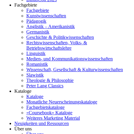
Fachgebiete
Fachgebiete
Kunstwissenschaften
Pädagogik
Anglistik – Amerikanistik
Germanistik
Geschichte & Politikwissenschaften
Rechtswissenschaften, Volks- &
Betriebswirtschaftslehre
Linguistik
Medien- und Kommunikationswissenschaften
Romanistik
Wissenschaft, Gesellschaft & Kulturwissenschaften
Slawistik
Theologie & Philosophie
Peter Lang Classics
Kataloge
Kataloge
Monatliche Neuerscheinungskataloge
Fachgebietskataloge
«Coursebook» Kataloge
Weiteres Marketing Material
Neuigkeiten und Ressourcen
Über uns