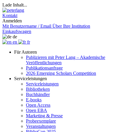
Lade Inhalt...
Kontakt
Anmelden
Mit Benutzername / Email
Über Ihre Institution
Einkaufswagen
de
en
fr
Für Autoren
Publizieren mit Peter Lang – Akademische
Veröffentlichungen
Publikationsanfrage
2026 Emerging Scholars Competition
Serviceleistungen
Serviceleistungen
Bibliotheken
Buchhändler
E-books
Open Access
Open EBA
Marketing & Presse
Probeexemplare
Veranstaltungen
BiblioCon 2025