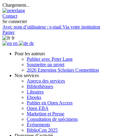
Chargement...
Contact
Se connecter
Avec nom d’utilisateur / e-mail
Via votre institution
Panier
fr
en
de
Pour les auteurs
Publier avec Peter Lang
Soumettre un projet
2026 Emerging Scholars Competition
Nos services
Aperçu des services
Bibliothèques
Libraires
Ebooks
Publier en Open Access
Open EBA
Marketing et Presse
Consultation de spécimens
Événements
BiblioCon 2025
Domaines d’activité