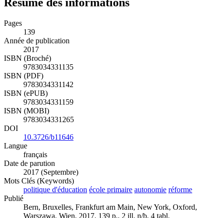
Résumé des informations
Pages
139
Année de publication
2017
ISBN (Broché)
9783034331135
ISBN (PDF)
9783034331142
ISBN (ePUB)
9783034331159
ISBN (MOBI)
9783034331265
DOI
10.3726/b11646
Langue
français
Date de parution
2017 (Septembre)
Mots Clés (Keywords)
politique d'éducation
école primaire
autonomie
réforme
Publié
Bern, Bruxelles, Frankfurt am Main, New York, Oxford,
Warszawa, Wien, 2017. 139 p., 2 ill. n/b, 4 tabl.