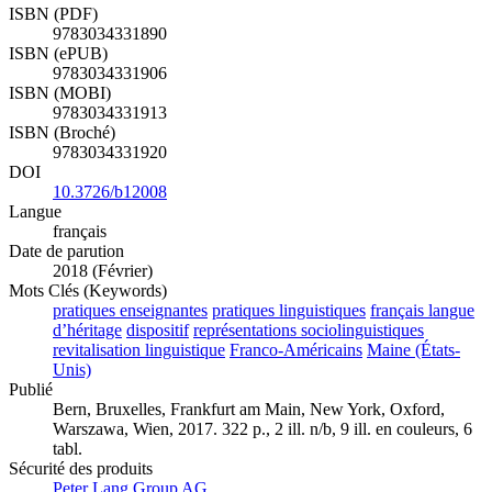
ISBN (PDF)
9783034331890
ISBN (ePUB)
9783034331906
ISBN (MOBI)
9783034331913
ISBN (Broché)
9783034331920
DOI
10.3726/b12008
Langue
français
Date de parution
2018 (Février)
Mots Clés (Keywords)
pratiques enseignantes
pratiques linguistiques
français langue
d’héritage
dispositif
représentations sociolinguistiques
revitalisation linguistique
Franco-Américains
Maine (États-
Unis)
Publié
Bern, Bruxelles, Frankfurt am Main, New York, Oxford,
Warszawa, Wien, 2017. 322 p., 2 ill. n/b, 9 ill. en couleurs, 6
tabl.
Sécurité des produits
Peter Lang Group AG