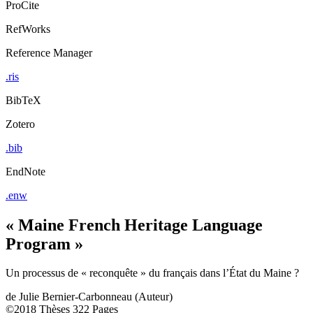
ProCite
RefWorks
Reference Manager
.ris
BibTeX
Zotero
.bib
EndNote
.enw
« Maine French Heritage Language
Program »
Un processus de « reconquête » du français dans l’État du Maine ?
de
Julie Bernier-Carbonneau (Auteur)
©2018
Thèses
322 Pages