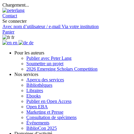
Chargement...
Contact
Se connecter
Avec nom d’utilisateur / e-mail
Via votre institution
Panier
fr
en
de
Pour les auteurs
Publier avec Peter Lang
Soumettre un projet
2026 Emerging Scholars Competition
Nos services
Aperçu des services
Bibliothèques
Libraires
Ebooks
Publier en Open Access
Open EBA
Marketing et Presse
Consultation de spécimens
Événements
BiblioCon 2025
Domaines d’activité