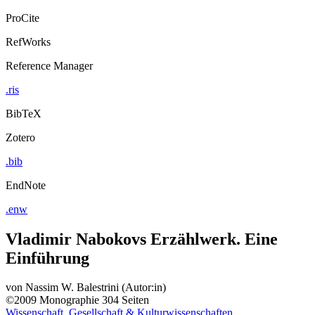
ProCite
RefWorks
Reference Manager
.ris
BibTeX
Zotero
.bib
EndNote
.enw
Vladimir Nabokovs Erzählwerk. Eine
Einführung
von
Nassim W. Balestrini (Autor:in)
©2009
Monographie
304 Seiten
Wissenschaft, Gesellschaft & Kulturwissenschaften