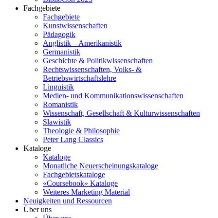
Fachgebiete
Fachgebiete
Kunstwissenschaften
Pädagogik
Anglistik – Amerikanistik
Germanistik
Geschichte & Politikwissenschaften
Rechtswissenschaften, Volks- &
Betriebswirtschaftslehre
Linguistik
Medien- und Kommunikationswissenschaften
Romanistik
Wissenschaft, Gesellschaft & Kulturwissenschaften
Slawistik
Theologie & Philosophie
Peter Lang Classics
Kataloge
Kataloge
Monatliche Neuerscheinungskataloge
Fachgebietskataloge
«Coursebook» Kataloge
Weiteres Marketing Material
Neuigkeiten und Ressourcen
Über uns