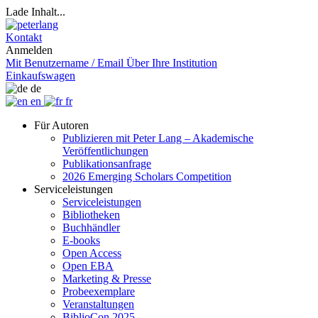
Lade Inhalt...
Kontakt
Anmelden
Mit Benutzername / Email
Über Ihre Institution
Einkaufswagen
de
en
fr
Für Autoren
Publizieren mit Peter Lang – Akademische
Veröffentlichungen
Publikationsanfrage
2026 Emerging Scholars Competition
Serviceleistungen
Serviceleistungen
Bibliotheken
Buchhändler
E-books
Open Access
Open EBA
Marketing & Presse
Probeexemplare
Veranstaltungen
BiblioCon 2025