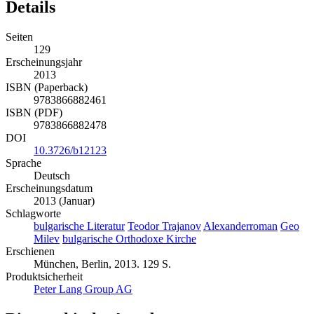
Details
Seiten
129
Erscheinungsjahr
2013
ISBN (Paperback)
9783866882461
ISBN (PDF)
9783866882478
DOI
10.3726/b12123
Sprache
Deutsch
Erscheinungsdatum
2013 (Januar)
Schlagworte
bulgarische Literatur
Teodor Trajanov
Alexanderroman
Geo
Milev
bulgarische Orthodoxe Kirche
Erschienen
München, Berlin, 2013. 129 S.
Produktsicherheit
Peter Lang Group AG