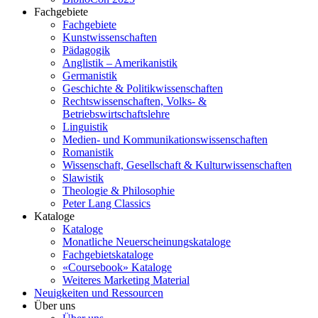
Fachgebiete
Fachgebiete
Kunstwissenschaften
Pädagogik
Anglistik – Amerikanistik
Germanistik
Geschichte & Politikwissenschaften
Rechtswissenschaften, Volks- &
Betriebswirtschaftslehre
Linguistik
Medien- und Kommunikationswissenschaften
Romanistik
Wissenschaft, Gesellschaft & Kulturwissenschaften
Slawistik
Theologie & Philosophie
Peter Lang Classics
Kataloge
Kataloge
Monatliche Neuerscheinungskataloge
Fachgebietskataloge
«Coursebook» Kataloge
Weiteres Marketing Material
Neuigkeiten und Ressourcen
Über uns