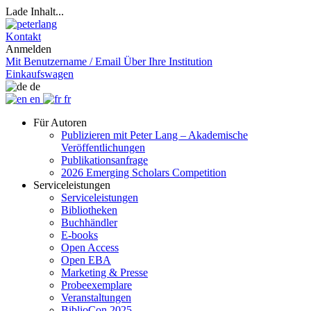
Lade Inhalt...
Kontakt
Anmelden
Mit Benutzername / Email
Über Ihre Institution
Einkaufswagen
de
en
fr
Für Autoren
Publizieren mit Peter Lang – Akademische
Veröffentlichungen
Publikationsanfrage
2026 Emerging Scholars Competition
Serviceleistungen
Serviceleistungen
Bibliotheken
Buchhändler
E-books
Open Access
Open EBA
Marketing & Presse
Probeexemplare
Veranstaltungen
BiblioCon 2025