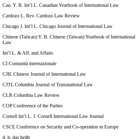
Can. Y. B. Int’l L.
Canadian Yearbook of International Law
Cardozo L. Rev.
Cardozo Law Review
Chicago J. Int’l L.
Chicago Journal of International Law
Chinese (Taiwan) Y. B.
Chinese (Taiwan) Yearbook of International
Law
Int’l L. & Aff.
and Affairs
CI
Comunità internazionale
CJIL
Chinese Journal of International Law
CJTL
Columbia Journal of Transnational Law
CLR
Columbia Law Review
COP
Conference of the Parties
Cornell Int’l L. J.
Cornell International Law Journal
CSCE
Conference on Security and Co-operation in Europe
d. h.
das heißt