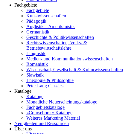
Fachgebiete
Fachgebiete
Kunstwissenschaften
Pädagogik
Anglistik – Amerikanistik
Germanistik
Geschichte & Politikwissenschaften
Rechtswissenschaften, Volks- &
Betriebswirtschaftslehre
Linguistik
Medien- und Kommunikationswissenschaften
Romanistik
Wissenschaft, Gesellschaft & Kulturwissenschaften
Slawistik
Theologie & Philosophie
Peter Lang Classics
Kataloge
Kataloge
Monatliche Neuerscheinungskataloge
Fachgebietskataloge
«Coursebook» Kataloge
Weiteres Marketing Material
Neuigkeiten und Ressourcen
Über uns