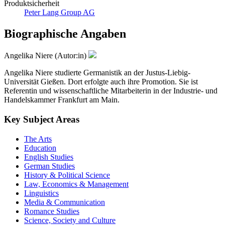
Produktsicherheit
Peter Lang Group AG
Biographische Angaben
Angelika Niere (Autor:in)
Angelika Niere studierte Germanistik an der Justus-Liebig-
Universität Gießen. Dort erfolgte auch ihre Promotion. Sie ist
Referentin und wissenschaftliche Mitarbeiterin in der Industrie- und
Handelskammer Frankfurt am Main.
Key Subject Areas
The Arts
Education
English Studies
German Studies
History & Political Science
Law, Economics & Management
Linguistics
Media & Communication
Romance Studies
Science, Society and Culture