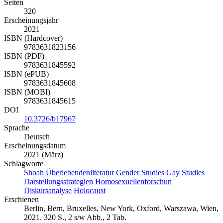
Seiten
320
Erscheinungsjahr
2021
ISBN (Hardcover)
9783631823156
ISBN (PDF)
9783631845592
ISBN (ePUB)
9783631845608
ISBN (MOBI)
9783631845615
DOI
10.3726/b17967
Sprache
Deutsch
Erscheinungsdatum
2021 (März)
Schlagworte
Shoah
Überlebendenliteratur
Gender Studies
Gay Studies
Darstellungsstrategien
Homosexuellenforschun
Diskursanalyse
Holocaust
Erschienen
Berlin, Bern, Bruxelles, New York, Oxford, Warszawa, Wien,
2021. 320 S., 2 s/w Abb., 2 Tab.