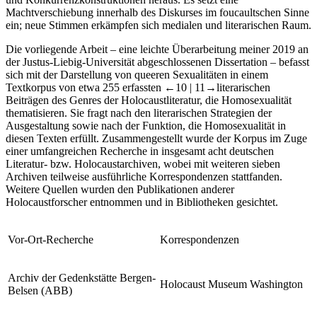
Machtverschiebung innerhalb des Diskurses im foucaultschen Sinne
ein; neue Stimmen erkämpfen sich medialen und literarischen Raum.
Die vorliegende Arbeit – eine leichte Überarbeitung meiner 2019 an
der Justus-Liebig-Universität abgeschlossenen Dissertation – befasst
sich mit der Darstellung von queeren Sexualitäten in einem
Textkorpus von etwa 255 erfassten
←10 |
11→literarischen
Beiträgen des Genres der Holocaustliteratur, die Homosexualität
thematisieren. Sie fragt nach den literarischen Strategien der
Ausgestaltung sowie nach der Funktion, die Homosexualität in
diesen Texten erfüllt. Zusammengestellt wurde der Korpus im Zuge
einer umfangreichen Recherche in insgesamt acht deutschen
Literatur- bzw. Holocaustarchiven, wobei mit weiteren sieben
Archiven teilweise ausführliche Korrespondenzen stattfanden.
Weitere Quellen wurden den Publikationen anderer
Holocaustforscher entnommen und in Bibliotheken gesichtet.
Vor-Ort-Recherche
Korrespondenzen
Archiv der Gedenkstätte Bergen-
Holocaust Museum Washington
Belsen (ABB)