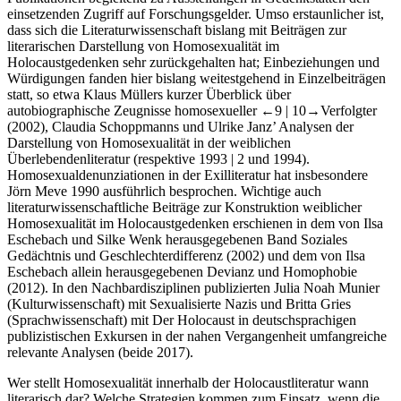
einsetzenden Zugriff auf Forschungsgelder. Umso erstaunlicher ist,
dass sich die Literaturwissenschaft bislang mit Beiträgen zur
literarischen Darstellung von Homosexualität im
Holocaustgedenken sehr zurückgehalten hat; Einbeziehungen und
Würdigungen fanden hier bislang weitestgehend in Einzelbeiträgen
statt, so etwa Klaus Müllers kurzer Überblick über
autobiographische Zeugnisse homosexueller
←9 |
10→
Verfolgter
(2002), Claudia Schoppmanns und Ulrike Janz’ Analysen der
Darstellung von Homosexualität in der weiblichen
Überlebendenliteratur (respektive 1993 | 2 und 1994).
Homosexualdenunziationen in der Exilliteratur hat insbesondere
Jörn Meve 1990 ausführlich besprochen. Wichtige auch
literaturwissenschaftliche Beiträge zur Konstruktion weiblicher
Homosexualität im Holocaustgedenken erschienen in dem von Ilsa
Eschebach und Silke Wenk herausgegebenen Band
Soziales
Gedächtnis und Geschlechterdifferenz
(2002) und dem von Ilsa
Eschebach allein herausgegebenen
Devianz und Homophobie
(2012). In den Nachbardisziplinen publizierten Julia Noah Munier
(Kulturwissenschaft) mit
Sexualisierte Nazis
und Britta Gries
(Sprachwissenschaft) mit
Der Holocaust in deutschsprachigen
publizistischen Exkursen
in der nahen Vergangenheit umfangreiche
relevante Analysen (beide 2017).
Wer stellt Homosexualität innerhalb der Holocaustliteratur wann
literarisch dar? Welche Strategien kommen zum Einsatz, wenn die