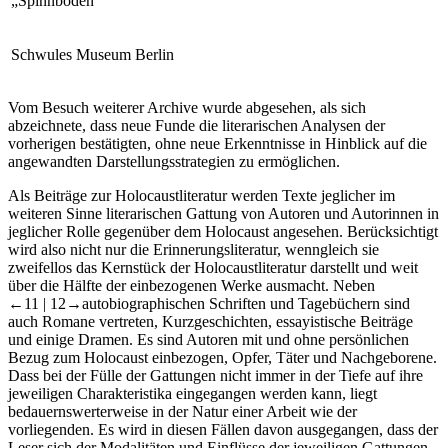
„Spinnboden“
Schwules Museum Berlin
Vom Besuch weiterer Archive wurde abgesehen, als sich
abzeichnete, dass neue Funde die literarischen Analysen der
vorherigen bestätigten, ohne neue Erkenntnisse in Hinblick auf die
angewandten Darstellungsstrategien zu ermöglichen.
Als Beiträge zur Holocaustliteratur werden Texte jeglicher im
weiteren Sinne literarischen Gattung von Autoren und Autorinnen in
jeglicher Rolle gegenüber dem Holocaust angesehen. Berücksichtigt
wird also nicht nur die Erinnerungsliteratur, wenngleich sie
zweifellos das Kernstück der Holocaustliteratur darstellt und weit
über die Hälfte der einbezogenen Werke ausmacht. Neben
←11 |
12→autobiographischen Schriften und Tagebüchern sind
auch Romane vertreten, Kurzgeschichten, essayistische Beiträge
und einige Dramen. Es sind Autoren mit und ohne persönlichen
Bezug zum Holocaust einbezogen, Opfer, Täter und Nachgeborene.
Dass bei der Fülle der Gattungen nicht immer in der Tiefe auf ihre
jeweiligen Charakteristika eingegangen werden kann, liegt
bedauernswerterweise in der Natur einer Arbeit wie der
vorliegenden. Es wird in diesen Fällen davon ausgegangen, dass der
Leser sich der Modalitäten und Einflüsse der jeweiligen Gattungen