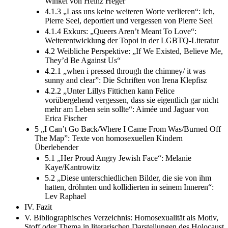
Winkel von Heinz Heger
4.1.3 „Lass uns keine weiteren Worte verlieren“: Ich,
Pierre Seel, deportiert und vergessen von Pierre Seel
4.1.4 Exkurs: „Queers Aren’t Meant To Love“:
Weiterentwicklung der Topoi in der LGBTQ-Literatur
4.2 Weibliche Perspektive: „If We Existed, Believe Me,
They’d Be Against Us“
4.2.1 „when i pressed through the chimney/ it was
sunny and clear”: Die Schriften von Irena Klepfisz
4.2.2 „Unter Lillys Fittichen kann Felice
vorübergehend vergessen, dass sie eigentlich gar nicht
mehr am Leben sein sollte“: Aimée und Jaguar von
Erica Fischer
5 „I Can’t Go Back/Where I Came From Was/Burned Off
The Map”: Texte von homosexuellen Kindern
Überlebender
5.1 „Her Proud Angry Jewish Face“: Melanie
Kaye/Kantrowitz
5.2 „Diese unterschiedlichen Bilder, die sie von ihm
hatten, dröhnten und kollidierten in seinem Inneren“:
Lev Raphael
IV. Fazit
V. Bibliographisches Verzeichnis: Homosexualität als Motiv,
Stoff oder Thema in literarischen Darstellungen des Holocaust