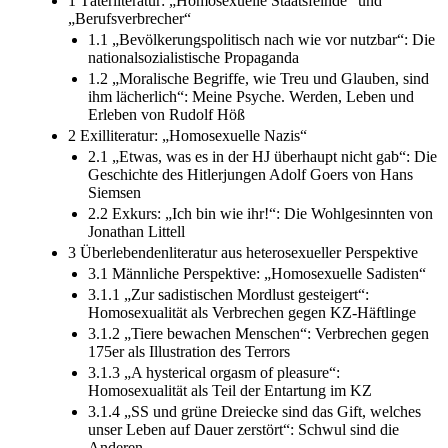
1 Täterliteratur: „Homosexuelle Staatsfeinde“ und
„Berufsverbrecher“
1.1 „Bevölkerungspolitisch nach wie vor nutzbar“: Die
nationalsozialistische Propaganda
1.2 „Moralische Begriffe, wie Treu und Glauben, sind
ihm lächerlich“: Meine Psyche. Werden, Leben und
Erleben von Rudolf Höß
2 Exilliteratur: „Homosexuelle Nazis“
2.1 „Etwas, was es in der HJ überhaupt nicht gab“: Die
Geschichte des Hitlerjungen Adolf Goers von Hans
Siemsen
2.2 Exkurs: „Ich bin wie ihr!“: Die Wohlgesinnten von
Jonathan Littell
3 Überlebendenliteratur aus heterosexueller Perspektive
3.1 Männliche Perspektive: „Homosexuelle Sadisten“
3.1.1 „Zur sadistischen Mordlust gesteigert“:
Homosexualität als Verbrechen gegen KZ-Häftlinge
3.1.2 „Tiere bewachen Menschen“: Verbrechen gegen
175er als Illustration des Terrors
3.1.3 „A hysterical orgasm of pleasure“:
Homosexualität als Teil der Entartung im KZ
3.1.4 „SS und grüne Dreiecke sind das Gift, welches
unser Leben auf Dauer zerstört“: Schwul sind die
Anderen