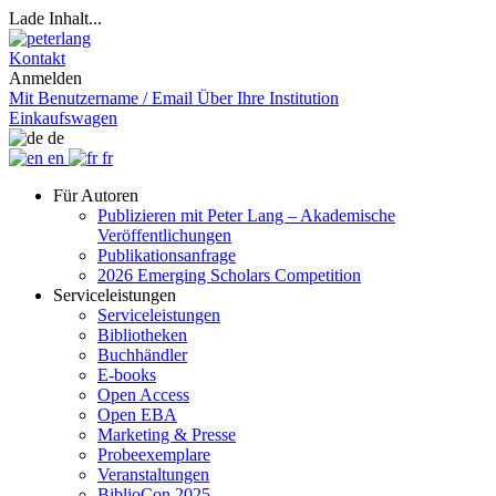
Lade Inhalt...
Kontakt
Anmelden
Mit Benutzername / Email
Über Ihre Institution
Einkaufswagen
de
en
fr
Für Autoren
Publizieren mit Peter Lang – Akademische
Veröffentlichungen
Publikationsanfrage
2026 Emerging Scholars Competition
Serviceleistungen
Serviceleistungen
Bibliotheken
Buchhändler
E-books
Open Access
Open EBA
Marketing & Presse
Probeexemplare
Veranstaltungen
BiblioCon 2025