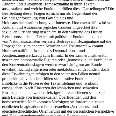
Autoren und Autorinnen Homosexualität in ihren Texten
ausgestalten, und welche Funktion erfüllen diese Darstellungen? Die
Bearbeitung dieser Fragen ist nicht nur als Gegenstand der
Grundlagenforschung von
Gay Studies
und
Holocaustliteraturforschung von Interesse. Homosexualität wird von
Autoren und Autorinnen jeglicher Couleur ungeachtet ihrer
sexuellen Orientierung inszeniert. In den während des Dritten
Reichs entstandenen Texten mit politischer Funktion – zum einen
von Nationalsozialisten verfasste Beiträge mit Bezugnahme auf die
Propaganda, zum anderen Schriften von Exilautoren – kommt
Homosexualität als komplexes Denunziations- und
Ausgrenzungswerkzeug zum Einsatz. In der Erinnerungsliteratur
inszenierte homosexuelle Figuren oder „homosexuellen Vorfälle“ in
den Konzentrationslagern werden zwar häufig nur am Rande
erwähnt, flüchtig angerissen oder anekdotisch eingebunden, doch
diese Erwähnungen erfolgen in den seltensten Fällen neutral
propositional; vielmehr erfüllen sie narrative Funktionen, die
Einblicke in die Prozesse der Textentstehung und -wirkung
ermöglichen. Nach Einsetzen der lesbischen und schwulen
Emanzipation ab etwa der siebziger Jahre erschienen schließlich
auch Beiträge von homosexuellen Überlebenden und den
homosexuellen Nachkommen Verfolgter; sie fordern die zuvor
etablierten Imaginationen homosexuellen „Verhaltens“ und
gleichgeschlechtlicher Orientierung mit der persönlichen Perspektive
und Konkurrenzkonstruktionen heraus. Es setzt eine