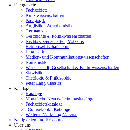
Fachgebiete
Fachgebiete
Kunstwissenschaften
Pädagogik
Anglistik – Amerikanistik
Germanistik
Geschichte & Politikwissenschaften
Rechtswissenschaften, Volks- &
Betriebswirtschaftslehre
Linguistik
Medien- und Kommunikationswissenschaften
Romanistik
Wissenschaft, Gesellschaft & Kulturwissenschaften
Slawistik
Theologie & Philosophie
Peter Lang Classics
Kataloge
Kataloge
Monatliche Neuerscheinungskataloge
Fachgebietskataloge
«Coursebook» Kataloge
Weiteres Marketing Material
Neuigkeiten und Ressourcen
Über uns