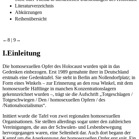
Literaturverzeichnis
Abkürzungen
Reihenübersicht
←8 |
9→
I.
Einleitung
Die homosexuellen Opfer des Holocaust wurden spät in das
Gedenken einbezogen. Erst 1989 gemahnte ihrer in Deutschland
erstmals eine Gedenktafel. Sie steht in Berlin am Nollendorfplatz; in
Form eines Winkels – zur Erinnerung an den rosa Winkel, mit dem
homosexuelle Häftlinge in manchen Konzentrationslagern
gekennzeichnet wurden –, trägt sie die Aufschrift „Totgeschlagen /
Totgeschwiegen / Den / homosexuellen Opfern / des
/Nationalsozialismus“.
Initiiert wurde die Tafel von zwei regionalen homosexuellen
Organisationen. Sie stellten allerdings sogar unter den zahlreichen
Vereinigungen, die aus der Schwulen- und Lesbenbewegung
hervorgegangen waren, eine Seltenheit dar. Auch dort begann der
Kampf um die Anerkennung der homosexuellen Opfer erst spät. Ein