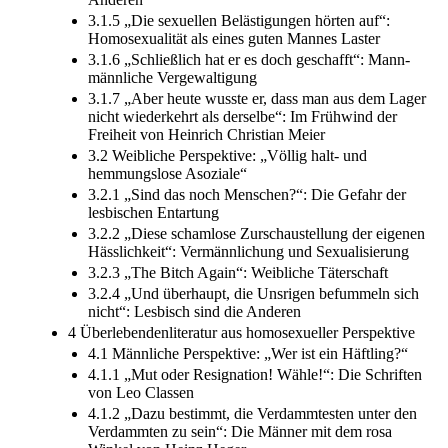
3.1.5 „Die sexuellen Belästigungen hörten auf“:
Homosexualität als eines guten Mannes Laster
3.1.6 „Schließlich hat er es doch geschafft“: Mann-
männliche Vergewaltigung
3.1.7 „Aber heute wusste er, dass man aus dem Lager
nicht wiederkehrt als derselbe“: Im Frühwind der
Freiheit von Heinrich Christian Meier
3.2 Weibliche Perspektive: „Völlig halt- und
hemmungslose Asoziale“
3.2.1 „Sind das noch Menschen?“: Die Gefahr der
lesbischen Entartung
3.2.2 „Diese schamlose Zurschaustellung der eigenen
Hässlichkeit“: Vermännlichung und Sexualisierung
3.2.3 „The Bitch Again“: Weibliche Täterschaft
3.2.4 „Und überhaupt, die Unsrigen befummeln sich
nicht“: Lesbisch sind die Anderen
4 Überlebendenliteratur aus homosexueller Perspektive
4.1 Männliche Perspektive: „Wer ist ein Häftling?“
4.1.1 „Mut oder Resignation! Wähle!“: Die Schriften
von Leo Classen
4.1.2 „Dazu bestimmt, die Verdammtesten unter den
Verdammten zu sein“: Die Männer mit dem rosa