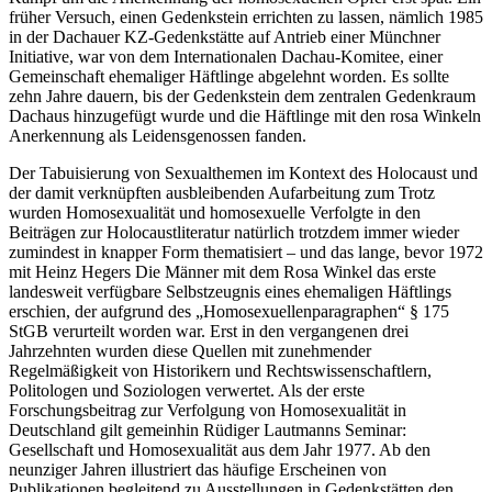
früher Versuch, einen Gedenkstein errichten zu lassen, nämlich 1985
in der Dachauer KZ-Gedenkstätte auf Antrieb einer Münchner
Initiative, war von dem Internationalen Dachau-Komitee, einer
Gemeinschaft ehemaliger Häftlinge abgelehnt worden. Es sollte
zehn Jahre dauern, bis der Gedenkstein dem zentralen Gedenkraum
Dachaus hinzugefügt wurde und die Häftlinge mit den rosa Winkeln
Anerkennung als Leidensgenossen fanden.
Der Tabuisierung von Sexualthemen im Kontext des Holocaust und
der damit verknüpften ausbleibenden Aufarbeitung zum Trotz
wurden Homosexualität und homosexuelle Verfolgte in den
Beiträgen zur Holocaustliteratur natürlich trotzdem immer wieder
zumindest in knapper Form thematisiert – und das lange, bevor 1972
mit Heinz Hegers
Die Männer mit dem Rosa Winkel
das erste
landesweit verfügbare Selbstzeugnis eines ehemaligen Häftlings
erschien, der aufgrund des „Homosexuellenparagraphen“ § 175
StGB verurteilt worden war. Erst in den vergangenen drei
Jahrzehnten wurden diese Quellen mit zunehmender
Regelmäßigkeit von Historikern und Rechtswissenschaftlern,
Politologen und Soziologen verwertet. Als der erste
Forschungsbeitrag zur Verfolgung von Homosexualität in
Deutschland gilt gemeinhin Rüdiger Lautmanns
Seminar:
Gesellschaft und Homosexualität
aus dem Jahr 1977. Ab den
neunziger Jahren illustriert das häufige Erscheinen von
Publikationen begleitend zu Ausstellungen in Gedenkstätten den